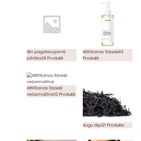
Ātri pagatavojamā
Attīrīšanas līdzekļi
43
pārtika
29 Produkti
Produkti
Attīrīšanas līdzekļi
veļasmašīnai
12 Produkti
Augu tēja
21 Produkts