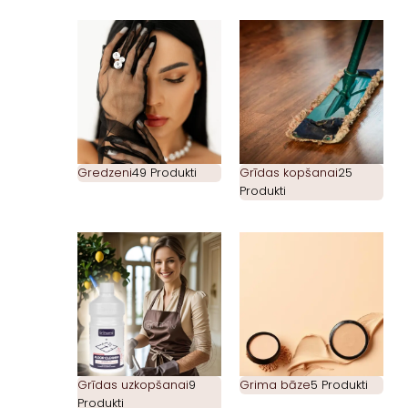
Gredzeni
49 Produkti
Grīdas kopšanai
25
Produkti
Grīdas uzkopšanai
9
Grima bāze
5 Produkti
Produkti