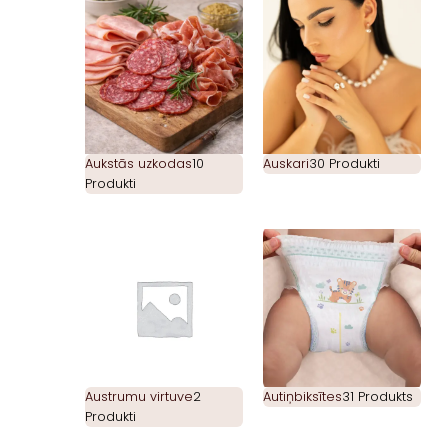
Aukstās uzkodas
10
Auskari
30 Produkti
Produkti
Austrumu virtuve
2
Autiņbiksītes
31 Produkts
Produkti