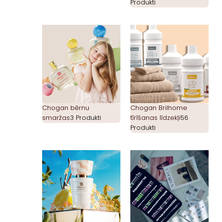
Produkti
Chogan bērnu
Chogan Brilhome
smaržas
3 Produkti
tīrīšanas līdzekļi
56
Produkti