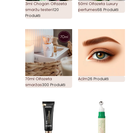
3ml Chogan Olfazeta
50ml Olfazeta Luxury
smaržu testeri
120
perfumes
68 Produkti
Produkti
70ml Olfazeta
Acīm
26 Produkti
smaržas
300 Produkti