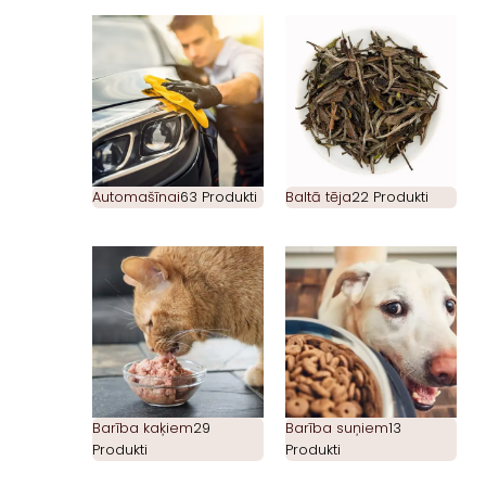
Automašīnai
63 Produkti
Baltā tēja
22 Produkti
Barība kaķiem
29
Barība suņiem
13
Produkti
Produkti