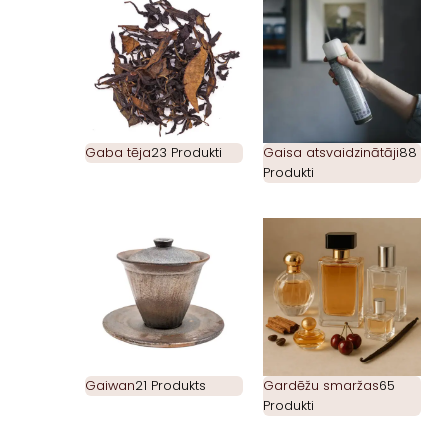
Gaba tēja
23 Produkti
Gaisa atsvaidzinātāji
88
Produkti
Gaiwan
21 Produkts
Gardēžu smaržas
65
Produkti