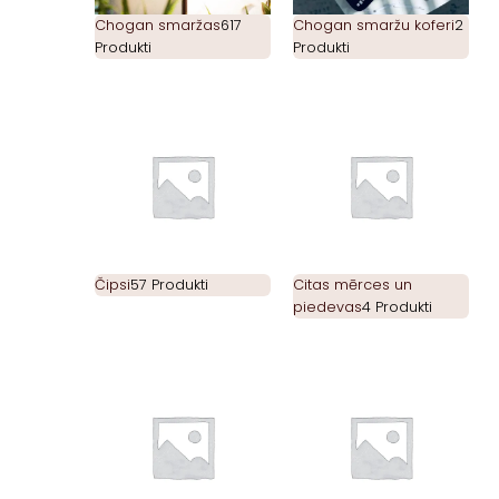
Chogan smaržas
617
Chogan smaržu koferi
2
Produkti
Produkti
Čipsi
57 Produkti
Citas mērces un
piedevas
4 Produkti