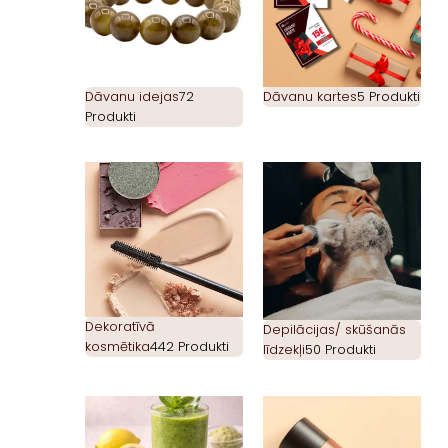
Dāvanu idejas
72
Dāvanu kartes
5 Produkti
Produkti
Dekoratīvā
Depilācijas/ skūšanās
kosmētika
442 Produkti
līdzekļi
50 Produkti