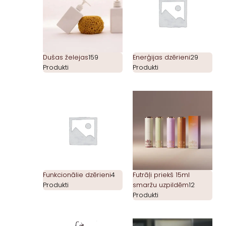
Dušas želejas
159
Enerģijas dzērieni
29
Produkti
Produkti
Funkcionālie dzērieni
4
Futrāļi priekš 15ml
Produkti
smaržu uzpildēm
12
Produkti