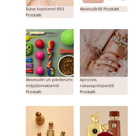
Ādas kopšana
1 653
Aksesuāri
16 Produkti
Produkti
Aksesuāri un piederumi
Aproces,
mājdzīvniekiem
9
rokassprādzes
55
Produkti
Produkti