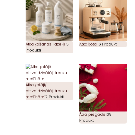
Atkaļķošanas līdzekļi
15
Atkaļķotāji
6 Produkti
Produkti
Atkaļķotāji/
atsvaidzinātāji trauku
mašīnām
17 Produkti
Ātrā piegāde
109
Produkti