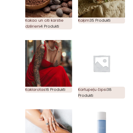
Kakao un citi karstie
Kaķim
35 Produkti
dzērieni
4 Produkti
Kaklarotas
16 Produkti
Kartupeļu čipsi
38
Produkti