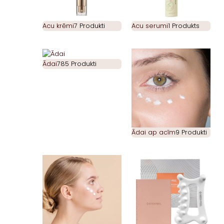
Acu krēmi
7 Produkti
Acu serumi
1 Produkts
Ādai
785 Produkti
Ādai ap acīm
9 Produkti