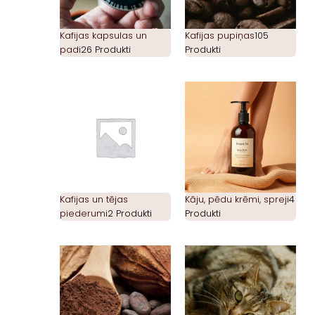
Kafijas kapsulas un
Kafijas pupiņas
105
padi
26 Produkti
Produkti
Kafijas un tējas
Kāju, pēdu krēmi, spreji
4
piederumi
2 Produkti
Produkti