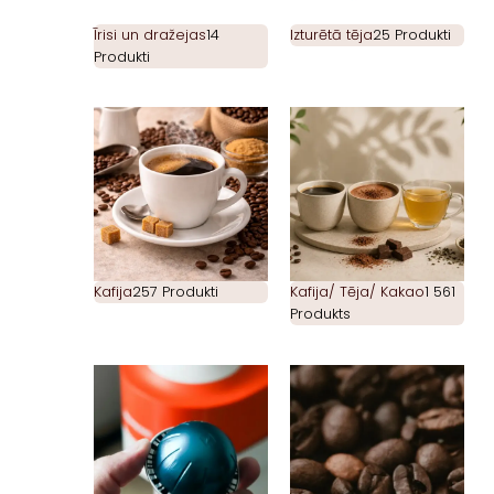
Īrisi un dražejas
14
Izturētā tēja
25 Produkti
Produkti
Kafija
257 Produkti
Kafija/ Tēja/ Kakao
1 561
Produkts