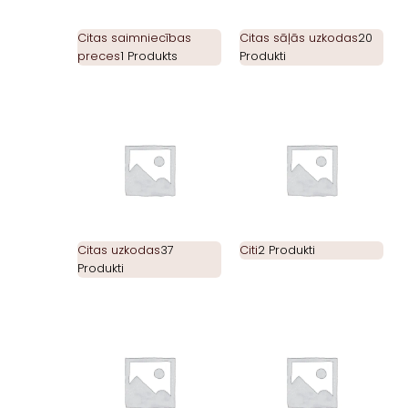
Citas saimniecības
Citas sāļās uzkodas
20
preces
1 Produkts
Produkti
Citas uzkodas
37
Citi
2 Produkti
Produkti