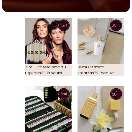
15ml Olfazeta smaržu
30ml Olfazeta
uzpildes
33 Produkti
smaržas
72 Produkti