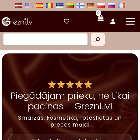
Skip
to
content
Meklēt
Piegādājam prieku, ne tikai
paciņas – Grezni.lv!
Smaržas, kosmētika, rotaslietas un
preces mājai