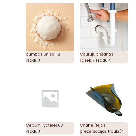
bumbas un sāļi
18
Cauruļu tīrīšanas
Produkti
līdzekļi
7 Produkti
Cepumi, vafeles
63
Chahe (tējas
Produkti
prezentācijas trauks)
4