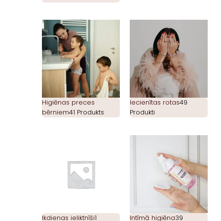
Higiēnas preces
Iecienītas rotas
49
bērniem
41 Produkts
Produkti
Ikdienas ieliktnīši
1
Intīmā higiēna
39