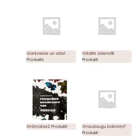
Garšvielas un sāls
1
Gāzēts ūdens
18
Produkts
Produkti
Grāmatas
2 Produkti
Graudaugu batoniņi
7
Produkti