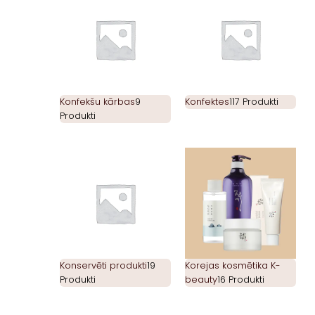
Konfekšu kārbas
9
Konfektes
117 Produkti
Produkti
Konservēti produkti
19
Korejas kosmētika K-
Produkti
beauty
16 Produkti