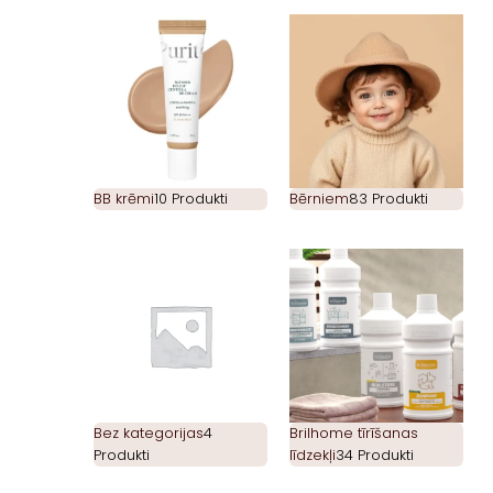
BB krēmi
10 Produkti
Bērniem
83 Produkti
Bez kategorijas
4
Brilhome tīrīšanas
Produkti
līdzekļi
34 Produkti