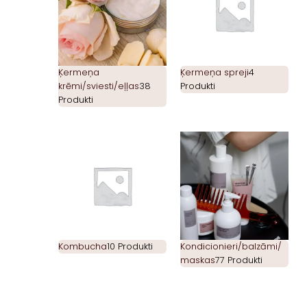
Ķermeņa
Ķermeņa spreji
4
krēmi/sviesti/eļļas
38
Produkti
Produkti
Kombucha
10 Produkti
Kondicionieri/balzāmi/
maskas
77 Produkti