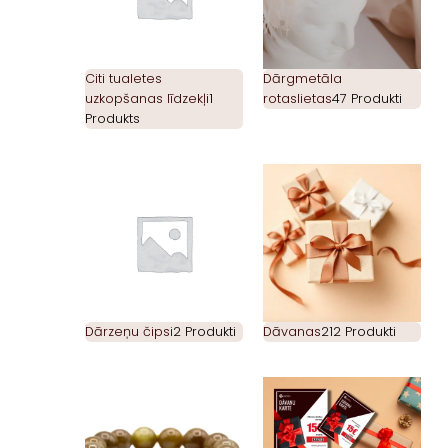
Citi tualetes
Dārgmetāla
uzkopšanas līdzekļi
1
rotaslietas
47 Produkti
Produkts
Dārzeņu čipsi
2 Produkti
Dāvanas
212 Produkti