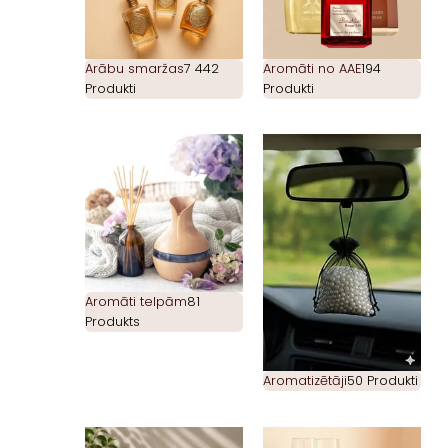
Arābu smaržas
7 442
Aromāti no AAE
194
Produkti
Produkti
Aromāti telpām
81
Produkts
Aromatizētāji
50 Produkti