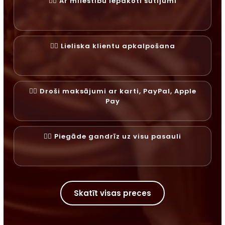
✓⃝ Ar mīlestību iepakoti sūtījumi
✓⃝ Lieliska klientu apkalpošana
✓⃝ Droši maksājumi ar karti, PayPal, Apple
Pay
✓⃝ Piegāde gandrīz uz visu pasauli
Skatīt visas preces