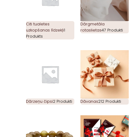
Citi tualetes
Dārgmetāla
uzkopšanas līdzekļi
1
rotaslietas
47 Produkti
Produkts
Dārzeņu čipsi
2 Produkti
Dāvanas
212 Produkti