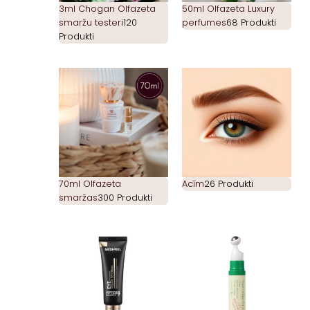
3ml Chogan Olfazeta
50ml Olfazeta Luxury
smaržu testeri
120
perfumes
68 Produkti
Produkti
70ml Olfazeta
Acīm
26 Produkti
smaržas
300 Produkti