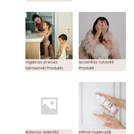
Higiēnas preces
Iecienītas rotas
49
bērniem
41 Produkts
Produkti
Ikdienas ieliktnīši
1
Intīmā higiēna
39