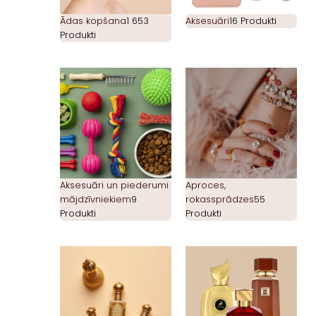
Ādas kopšana
1 653
Aksesuāri
16 Produkti
Produkti
Aksesuāri un piederumi
Aproces,
mājdzīvniekiem
9
rokassprādzes
55
Produkti
Produkti