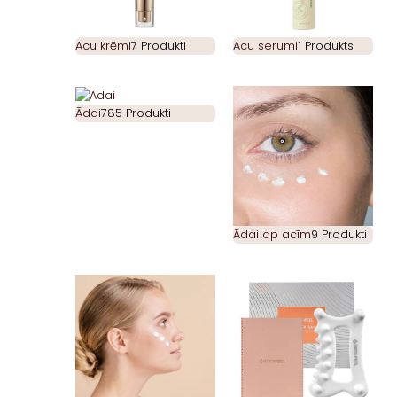
Acu krēmi
7 Produkti
Acu serumi
1 Produkts
Ādai
785 Produkti
Ādai ap acīm
9 Produkti