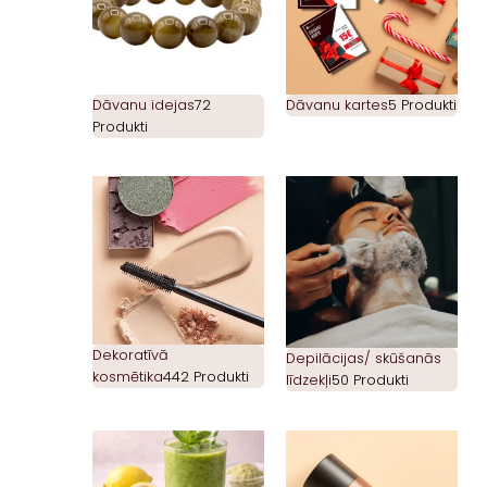
Dāvanu idejas
72
Dāvanu kartes
5 Produkti
Produkti
Dekoratīvā
Depilācijas/ skūšanās
kosmētika
442 Produkti
līdzekļi
50 Produkti