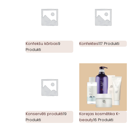
Konfekšu kārbas
9
Konfektes
117 Produkti
Produkti
Konservēti produkti
19
Korejas kosmētika K-
Produkti
beauty
16 Produkti