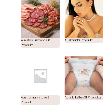
Aukstās uzkodas
10
Auskari
30 Produkti
Produkti
Austrumu virtuve
2
Autiņbiksītes
31 Produkts
Produkti