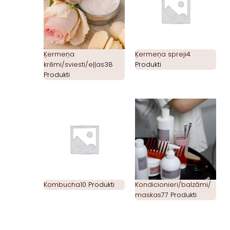
Ķermeņa
Ķermeņa spreji
4
krēmi/sviesti/eļļas
38
Produkti
Produkti
Kombucha
10 Produkti
Kondicionieri/balzāmi/
maskas
77 Produkti