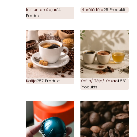
Īrisi un dražejas
14
Izturētā tēja
25 Produkti
Produkti
Kafija
257 Produkti
Kafija/ Tēja/ Kakao
1 561
Produkts