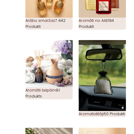
Arābu smaržas
7 442
Aromāti no AAE
194
Produkti
Produkti
Aromāti telpām
81
Produkts
Aromatizētāji
50 Produkti