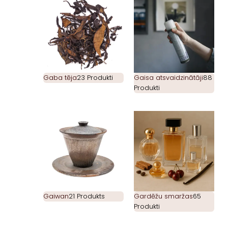
Gaba tēja
23 Produkti
Gaisa atsvaidzinātāji
88
Produkti
Gaiwan
21 Produkts
Gardēžu smaržas
65
Produkti