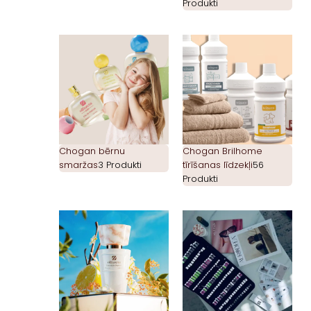
Produkti
Chogan bērnu
Chogan Brilhome
smaržas
3 Produkti
tīrīšanas līdzekļi
56
Produkti