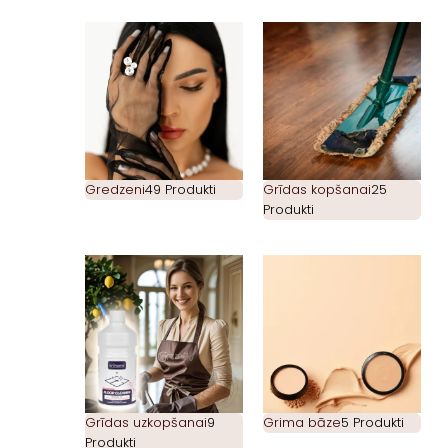
Gredzeni
49 Produkti
Grīdas kopšanai
25
Produkti
Grīdas uzkopšanai
9
Grima bāze
5 Produkti
Produkti