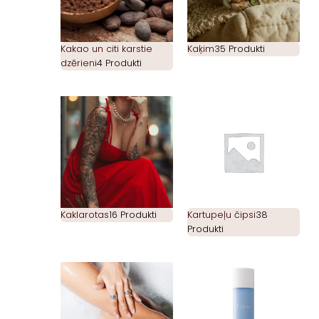
Kakao un citi karstie
Kaķim
35 Produkti
dzērieni
4 Produkti
Kaklarotas
16 Produkti
Kartupeļu čipsi
38
Produkti