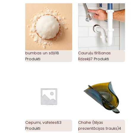
bumbas un sāļi
18
Cauruļu tīrīšanas
Produkti
līdzekļi
7 Produkti
Cepumi, vafeles
63
Chahe (tējas
Produkti
prezentācijas trauks)
4