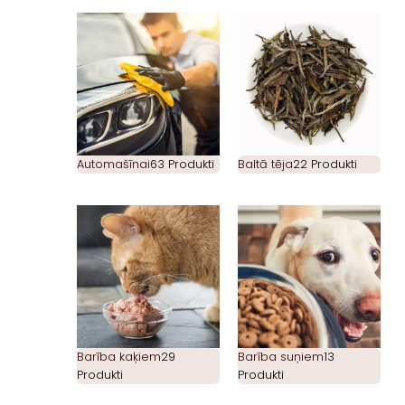
Automašīnai
63 Produkti
Baltā tēja
22 Produkti
Barība kaķiem
29
Barība suņiem
13
Produkti
Produkti