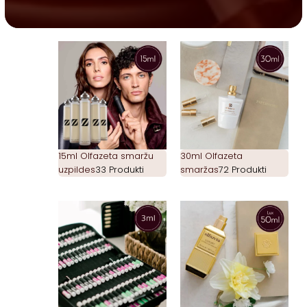
15ml Olfazeta smaržu
30ml Olfazeta
uzpildes
33 Produkti
smaržas
72 Produkti