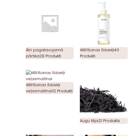
Ātri pagatavojamā
Attīrīšanas līdzekļi
43
pārtika
29 Produkti
Produkti
Attīrīšanas līdzekļi
veļasmašīnai
12 Produkti
Augu tēja
21 Produkts