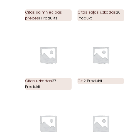
Citas saimniecības
Citas sāļās uzkodas
20
preces
1 Produkts
Produkti
Citas uzkodas
37
Citi
2 Produkti
Produkti