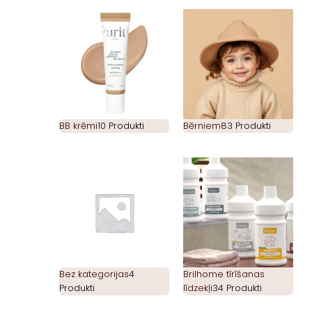
BB krēmi
10 Produkti
Bērniem
83 Produkti
Bez kategorijas
4
Brilhome tīrīšanas
Produkti
līdzekļi
34 Produkti