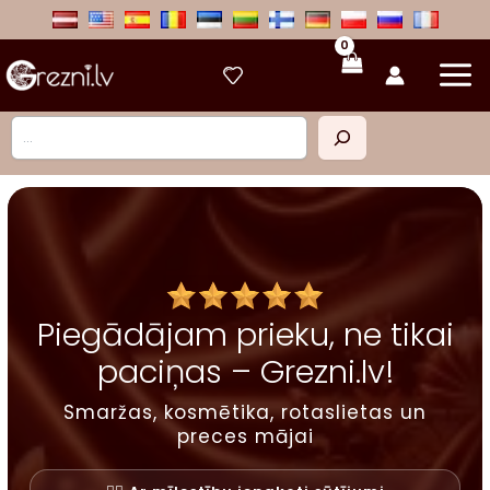
Skip
to
content
Meklēt
Piegādājam prieku, ne tikai
paciņas – Grezni.lv!
Smaržas, kosmētika, rotaslietas un
preces mājai