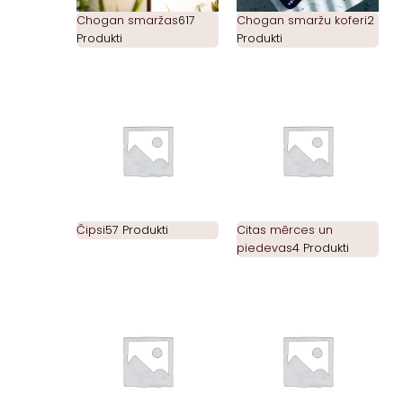
Chogan smaržas
617
Chogan smaržu koferi
2
Produkti
Produkti
Čipsi
57 Produkti
Citas mērces un
piedevas
4 Produkti