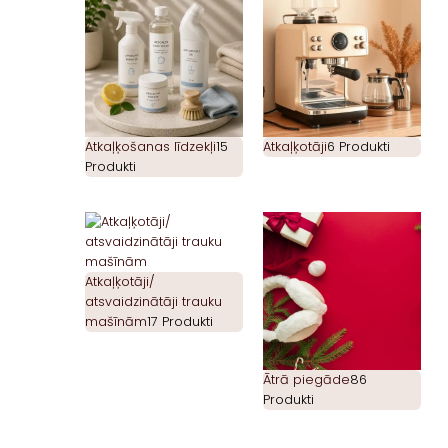
Atkaļķošanas līdzekļi
15
Atkaļķotāji
6 Produkti
Produkti
Atkaļķotāji/
atsvaidzinātāji trauku
mašīnām
17 Produkti
Ātrā piegāde
86
Produkti