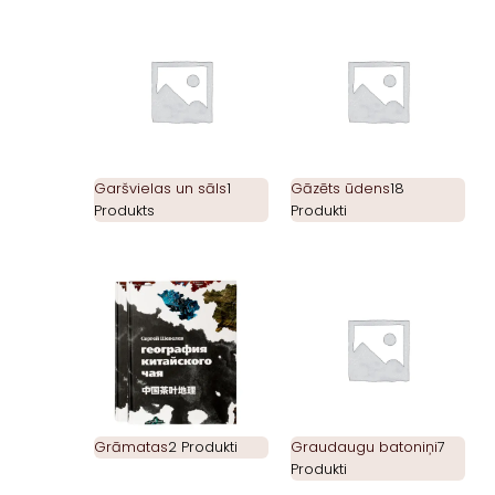
Garšvielas un sāls
1
Gāzēts ūdens
18
Produkts
Produkti
Grāmatas
2 Produkti
Graudaugu batoniņi
7
Produkti