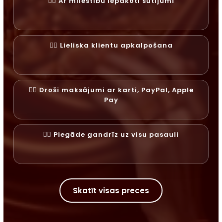
✓⃝ Ar mīlestību iepakoti sūtījumi
✓⃝ Lieliska klientu apkalpošana
✓⃝ Droši maksājumi ar karti, PayPal, Apple
Pay
✓⃝ Piegāde gandrīz uz visu pasauli
Skatīt visas preces