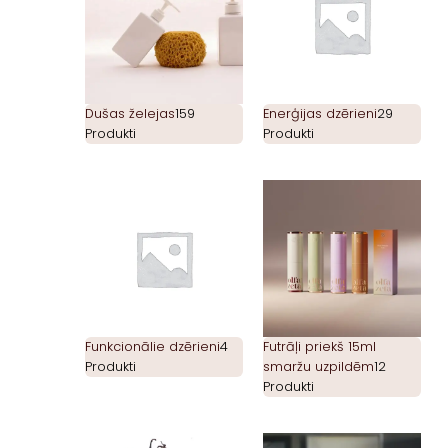
Dušas želejas
159
Enerģijas dzērieni
29
Produkti
Produkti
Funkcionālie dzērieni
4
Futrāļi priekš 15ml
Produkti
smaržu uzpildēm
12
Produkti