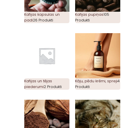
Kafijas kapsulas un
Kafijas pupiņas
105
padi
26 Produkti
Produkti
Kafijas un tējas
Kāju, pēdu krēmi, spreji
4
piederumi
2 Produkti
Produkti