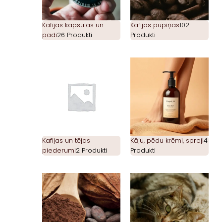
Kafijas kapsulas un
Kafijas pupiņas
102
padi
26 Produkti
Produkti
Kafijas un tējas
Kāju, pēdu krēmi, spreji
4
piederumi
2 Produkti
Produkti