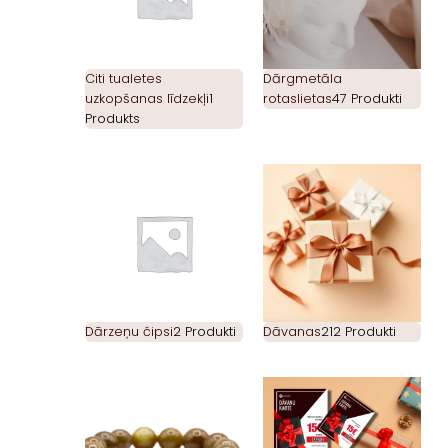
Citi tualetes
Dārgmetāla
uzkopšanas līdzekļi
1
rotaslietas
47 Produkti
Produkts
Dārzeņu čipsi
2 Produkti
Dāvanas
212 Produkti