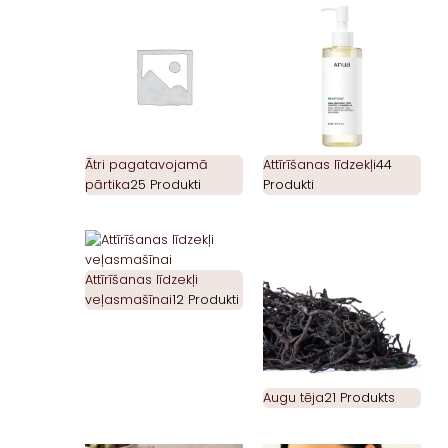
Ātri pagatavojamā
Attīrīšanas līdzekļi
44
pārtika
25 Produkti
Produkti
Attīrīšanas līdzekļi
veļasmašīnai
12 Produkti
Augu tēja
21 Produkts