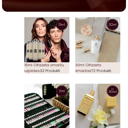
15ml Olfazeta smaržu
30ml Olfazeta
uzpildes
33 Produkti
smaržas
72 Produkti