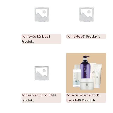
Konfekšu kārbas
8
Konfektes
91 Produkts
Produkti
Konservēti produkti
18
Korejas kosmētika K-
Produkti
beauty
16 Produkti