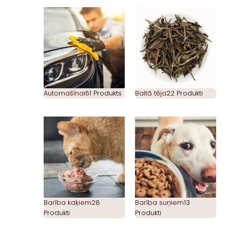
Automašīnai
61 Produkts
Baltā tēja
22 Produkti
Barība kaķiem
28
Barība suņiem
13
Produkti
Produkti