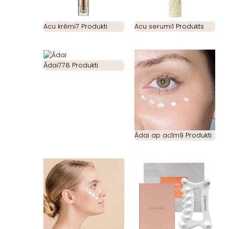
Acu krēmi
7 Produkti
Acu serumi
1 Produkts
Ādai
778 Produkti
Ādai ap acīm
9 Produkti