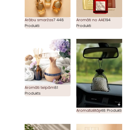
Arābu smaržas
7 448
Aromāti no AAE
194
Produkti
Produkti
Aromāti telpām
81
Produkts
Aromatizētāji
48 Produkti