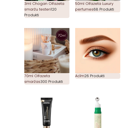
3ml Chogan Olfazeta
50ml Olfazeta Luxury
smaržu testeri
120
perfumes
68 Produkti
Produkti
70ml Olfazeta
Acīm
26 Produkti
smaržas
300 Produkti