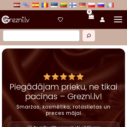
Skip
to
content
Meklēt
Piegādājam prieku, ne tikai
paciņas – Grezni.lv!
Smaržas, kosmētika, rotaslietas un
preces mājai