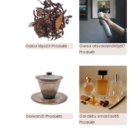
Gaba tēja
23 Produkti
Gaisa atsvaidzinātāji
87
Produkti
Gaiwan
21 Produkts
Gardēžu smaržas
65
Produkti