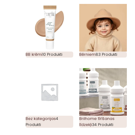
BB krēmi
10 Produkti
Bērniem
83 Produkti
Bez kategorijas
4
Brilhome tīrīšanas
Produkti
līdzekļi
34 Produkti