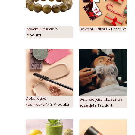
Dāvanu idejas
72
Dāvanu kartes
5 Produkti
Produkti
Dekoratīvā
Depilācijas/ skūšanās
kosmētika
443 Produkti
līdzekļi
49 Produkti