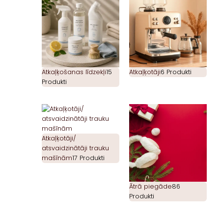
Atkaļķošanas līdzekļi
15
Atkaļķotāji
6 Produkti
Produkti
Atkaļķotāji/
atsvaidzinātāji trauku
mašīnām
17 Produkti
Ātrā piegāde
86
Produkti