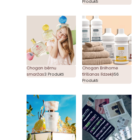
Produkti
Chogan bērnu
Chogan Brilhome
smaržas
3 Produkti
tīrīšanas līdzekļi
56
Produkti