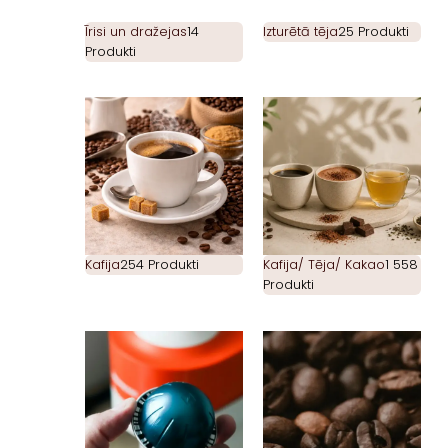
Īrisi un dražejas
14
Izturētā tēja
25 Produkti
Produkti
Kafija
254 Produkti
Kafija/ Tēja/ Kakao
1 558
Produkti