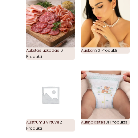
Aukstās uzkodas
10
Auskari
30 Produkti
Produkti
Austrumu virtuve
2
Autiņbiksītes
31 Produkts
Produkti