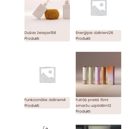
Dušas želejas
156
Enerģijas dzērieni
26
Produkti
Produkti
Funkcionālie dzērieni
4
Futrāļi priekš 15ml
Produkti
smaržu uzpildēm
12
Produkti