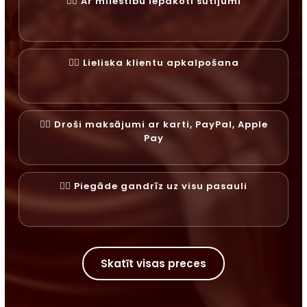
✓⃝ Ar mīlestību iepakoti sūtījumi
✓⃝ Lieliska klientu apkalpošana
✓⃝ Droši maksājumi ar karti, PayPal, Apple
Pay
✓⃝ Piegāde gandrīz uz visu pasauli
Skatīt visas preces