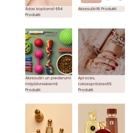
Ādas kopšana
1 654
Aksesuāri
16 Produkti
Produkti
Aksesuāri un piederumi
Aproces,
mājdzīvniekiem
9
rokassprādzes
55
Produkti
Produkti