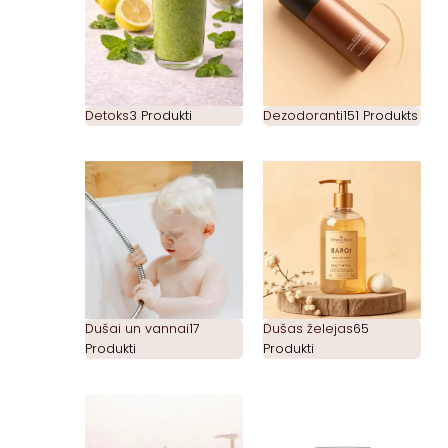
Detoks
3 Produkti
Dezodoranti
151 Produkts
Dušai un vannai
17
Dušas želejas
65
Produkti
Produkti