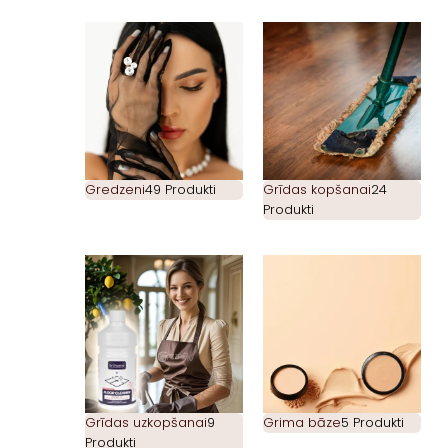
Gredzeni
49 Produkti
Grīdas kopšanai
24
Produkti
Grīdas uzkopšanai
9
Grima bāze
5 Produkti
Produkti