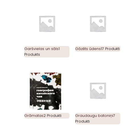
Garšvielas un sāls
1
Gāzēts ūdens
17 Produkti
Produkts
Grāmatas
2 Produkti
Graudaugu batoniņi
7
Produkti