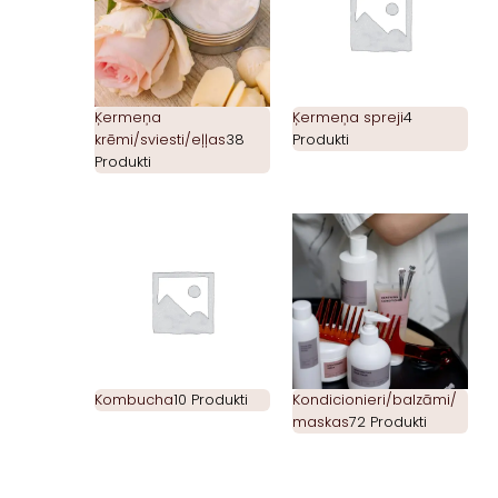
Ķermeņa
Ķermeņa spreji
4
krēmi/sviesti/eļļas
38
Produkti
Produkti
Kombucha
10 Produkti
Kondicionieri/balzāmi/
maskas
72 Produkti