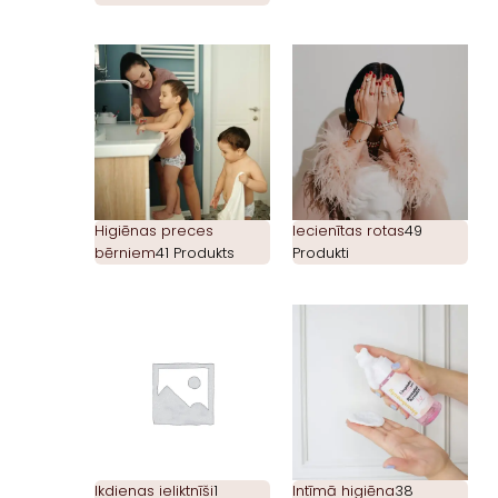
Higiēnas preces
Iecienītas rotas
49
bērniem
41 Produkts
Produkti
Ikdienas ieliktnīši
1
Intīmā higiēna
38