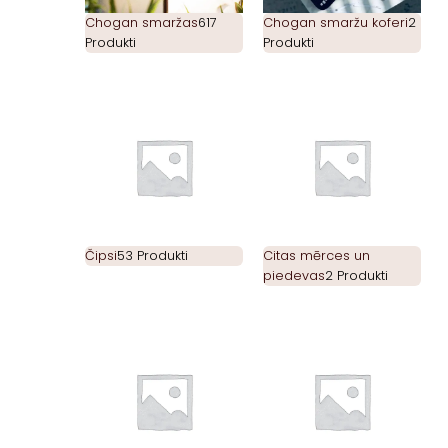
Chogan smaržas
617
Chogan smaržu koferi
2
Produkti
Produkti
Čipsi
53 Produkti
Citas mērces un
piedevas
2 Produkti