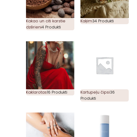
Kakao un citi karstie
Kaķim
34 Produkti
dzērieni
4 Produkti
Kaklarotas
16 Produkti
Kartupeļu čipsi
36
Produkti