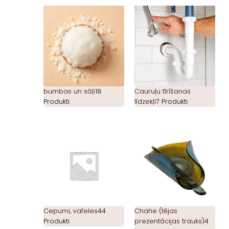
bumbas un sāļi
18
Cauruļu tīrīšanas
Produkti
līdzekļi
7 Produkti
Cepumi, vafeles
44
Chahe (tējas
Produkti
prezentācijas trauks)
4