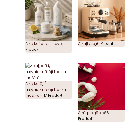
Atkaļķošanas līdzekļi
15
Atkaļķotāji
6 Produkti
Produkti
Atkaļķotāji/
atsvaidzinātāji trauku
mašīnām
17 Produkti
Ātrā piegāde
86
Produkti