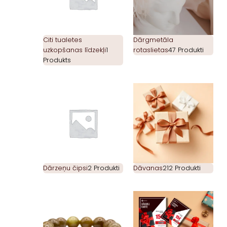
Citi tualetes
Dārgmetāla
uzkopšanas līdzekļi
1
rotaslietas
47 Produkti
Produkts
Dārzeņu čipsi
2 Produkti
Dāvanas
212 Produkti