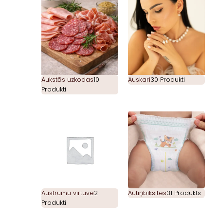
Aukstās uzkodas
10
Auskari
30 Produkti
Produkti
Austrumu virtuve
2
Autiņbiksītes
31 Produkts
Produkti