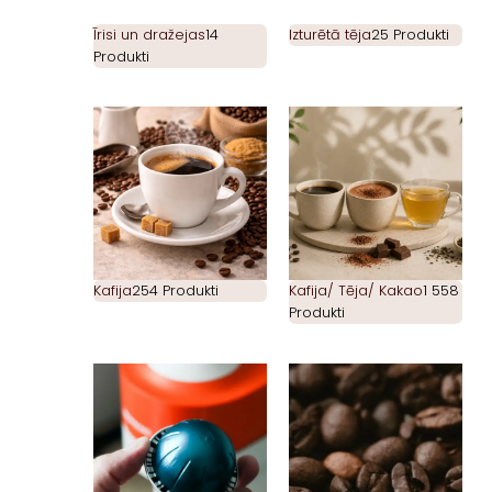
Īrisi un dražejas
14
Izturētā tēja
25 Produkti
Produkti
Kafija
254 Produkti
Kafija/ Tēja/ Kakao
1 558
Produkti