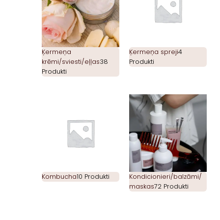
Ķermeņa
Ķermeņa spreji
4
krēmi/sviesti/eļļas
38
Produkti
Produkti
Kombucha
10 Produkti
Kondicionieri/balzāmi/
maskas
72 Produkti