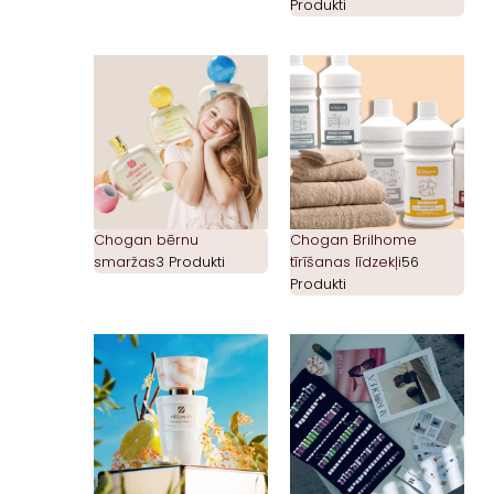
Produkti
Chogan bērnu
Chogan Brilhome
smaržas
3 Produkti
tīrīšanas līdzekļi
56
Produkti