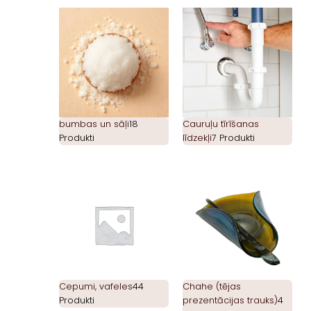
bumbas un sāļi
18
Cauruļu tīrīšanas
Produkti
līdzekļi
7 Produkti
Cepumi, vafeles
44
Chahe (tējas
Produkti
prezentācijas trauks)
4