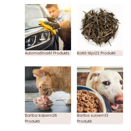
Automašīnai
61 Produkts
Baltā tēja
22 Produkti
Barība kaķiem
28
Barība suņiem
13
Produkti
Produkti