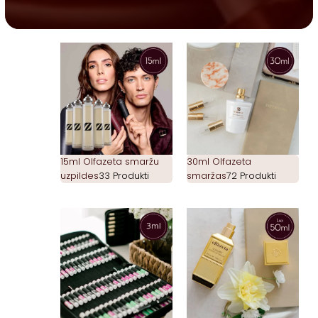
15ml Olfazeta smaržu
30ml Olfazeta
uzpildes
33 Produkti
smaržas
72 Produkti