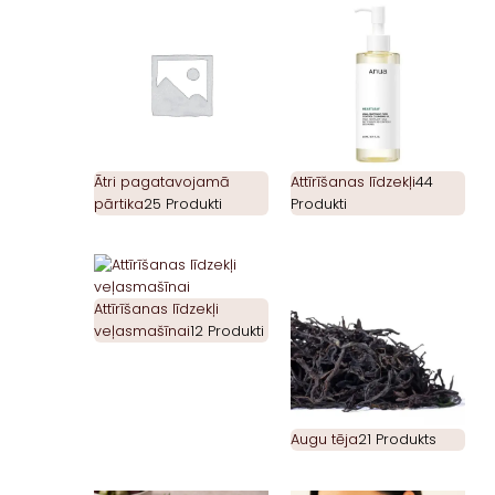
Ātri pagatavojamā
Attīrīšanas līdzekļi
44
pārtika
25 Produkti
Produkti
Attīrīšanas līdzekļi
veļasmašīnai
12 Produkti
Augu tēja
21 Produkts