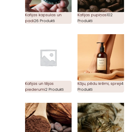
Kafijas kapsulas un
Kafijas pupiņas
102
padi
26 Produkti
Produkti
Kafijas un tējas
Kāju, pēdu krēmi, spreji
4
piederumi
2 Produkti
Produkti