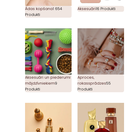
Ādas kopšana
1 654
Aksesuāri
16 Produkti
Produkti
Aksesuāri un piederumi
Aproces,
mājdzīvniekiem
9
rokassprādzes
55
Produkti
Produkti