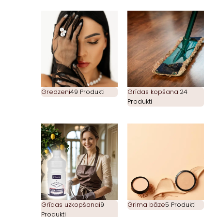
Gredzeni
49 Produkti
Grīdas kopšanai
24
Produkti
Grīdas uzkopšanai
9
Grima bāze
5 Produkti
Produkti