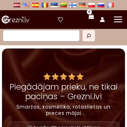
Skip
to
content
Meklēt
Piegādājam prieku, ne tikai
paciņas – Grezni.lv!
Smaržas, kosmētika, rotaslietas un
preces mājai