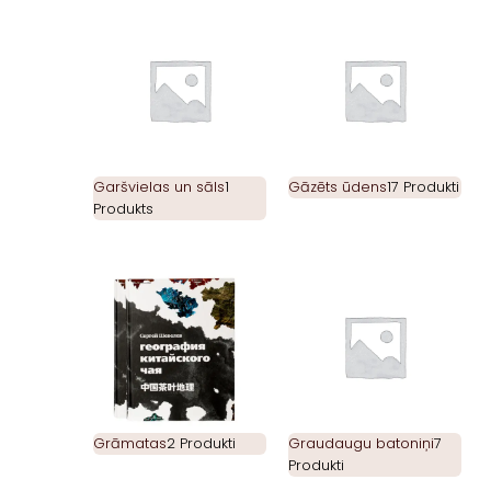
Garšvielas un sāls
1
Gāzēts ūdens
17 Produkti
Produkts
Grāmatas
2 Produkti
Graudaugu batoniņi
7
Produkti