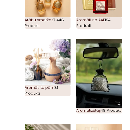
Arābu smaržas
7 448
Aromāti no AAE
194
Produkti
Produkti
Aromāti telpām
81
Produkts
Aromatizētāji
48 Produkti