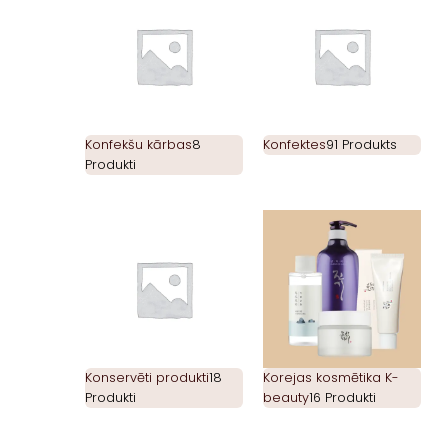
Konfekšu kārbas
8
Konfektes
91 Produkts
Produkti
Konservēti produkti
18
Korejas kosmētika K-
Produkti
beauty
16 Produkti