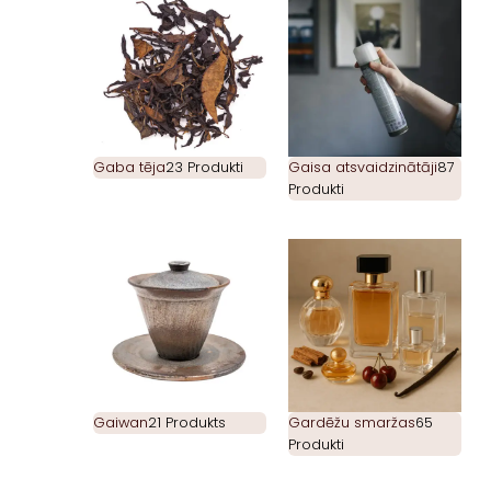
Gaba tēja
23 Produkti
Gaisa atsvaidzinātāji
87
Produkti
Gaiwan
21 Produkts
Gardēžu smaržas
65
Produkti