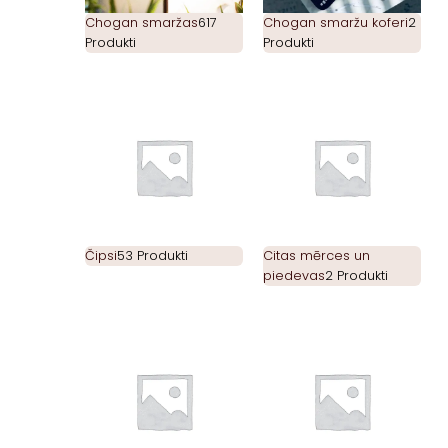
Chogan smaržas
617
Chogan smaržu koferi
2
Produkti
Produkti
Čipsi
53 Produkti
Citas mērces un
piedevas
2 Produkti