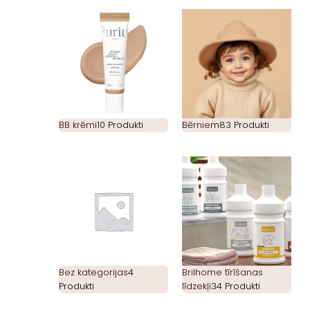
BB krēmi
10 Produkti
Bērniem
83 Produkti
Bez kategorijas
4
Brilhome tīrīšanas
Produkti
līdzekļi
34 Produkti