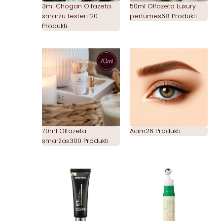
3ml Chogan Olfazeta
50ml Olfazeta Luxury
smaržu testeri
120
perfumes
68 Produkti
Produkti
70ml Olfazeta
Acīm
26 Produkti
smaržas
300 Produkti