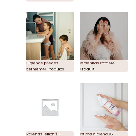
Higiēnas preces
Iecienītas rotas
49
bērniem
41 Produkts
Produkti
Ikdienas ieliktnīši
1
Intīmā higiēna
38