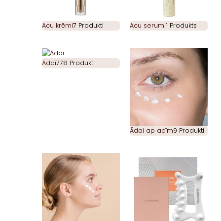
Acu krēmi
7 Produkti
Acu serumi
1 Produkts
Ādai
778 Produkti
Ādai ap acīm
9 Produkti