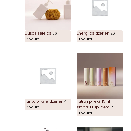
Dušas želejas
156
Enerģijas dzērieni
26
Produkti
Produkti
Funkcionālie dzērieni
4
Futrāļi priekš 15ml
Produkti
smaržu uzpildēm
12
Produkti