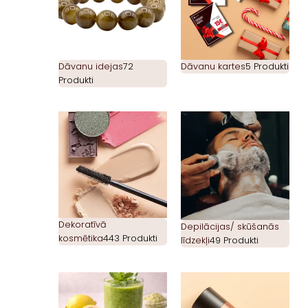
Dāvanu idejas
72
Dāvanu kartes
5 Produkti
Produkti
Dekoratīvā
Depilācijas/ skūšanās
kosmētika
443 Produkti
līdzekļi
49 Produkti