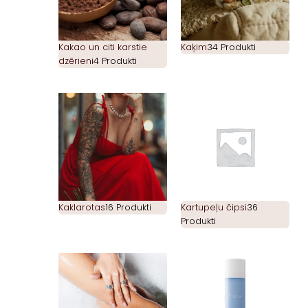
Kakao un citi karstie
Kaķim
34 Produkti
dzērieni
4 Produkti
Kaklarotas
16 Produkti
Kartupeļu čipsi
36
Produkti