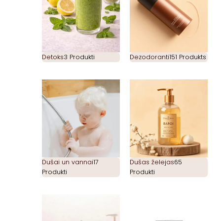
Detoks
3 Produkti
Dezodoranti
151 Produkts
Dušai un vannai
17
Dušas želejas
65
Produkti
Produkti