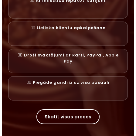
✓⃝ Ar mīlestību iepakoti sūtījumi
✓⃝ Lieliska klientu apkalpošana
✓⃝ Droši maksājumi ar karti, PayPal, Apple
Pay
✓⃝ Piegāde gandrīz uz visu pasauli
Skatīt visas preces