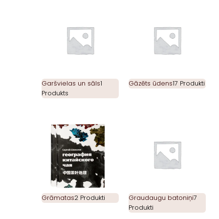
Garšvielas un sāls
1
Gāzēts ūdens
17 Produkti
Produkts
Grāmatas
2 Produkti
Graudaugu batoniņi
7
Produkti