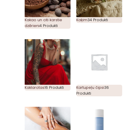
Kakao un citi karstie
Kaķim
34 Produkti
dzērieni
4 Produkti
Kaklarotas
16 Produkti
Kartupeļu čipsi
36
Produkti