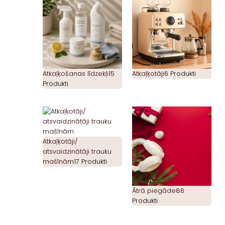
Atkaļķošanas līdzekļi
15
Atkaļķotāji
6 Produkti
Produkti
Atkaļķotāji/
atsvaidzinātāji trauku
mašīnām
17 Produkti
Ātrā piegāde
86
Produkti