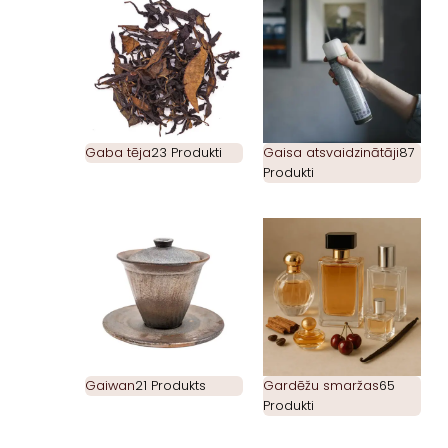
Gaba tēja
23 Produkti
Gaisa atsvaidzinātāji
87
Produkti
Gaiwan
21 Produkts
Gardēžu smaržas
65
Produkti