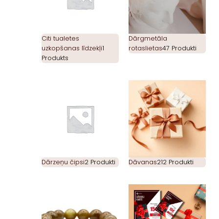
Citi tualetes
Dārgmetāla
uzkopšanas līdzekļi
1
rotaslietas
47 Produkti
Produkts
Dārzeņu čipsi
2 Produkti
Dāvanas
212 Produkti