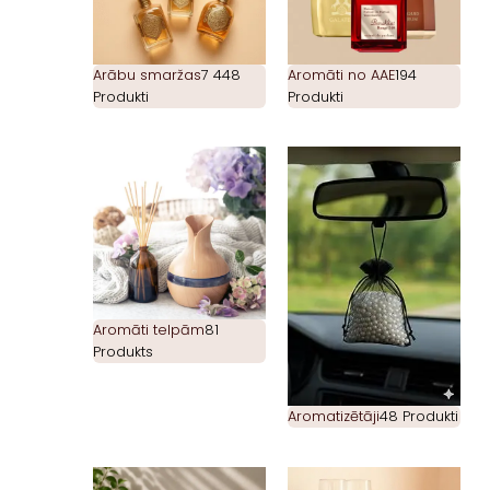
Arābu smaržas
7 448
Aromāti no AAE
194
Produkti
Produkti
Aromāti telpām
81
Produkts
Aromatizētāji
48 Produkti