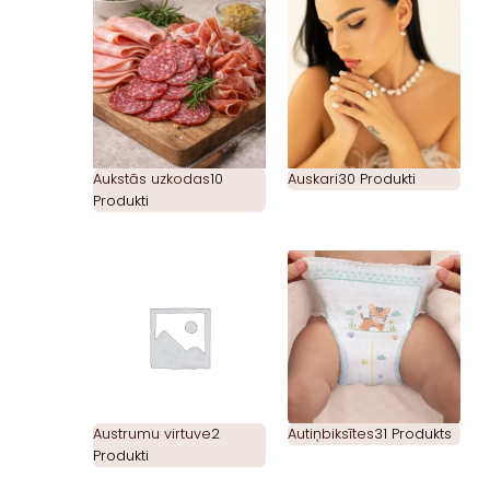
Aukstās uzkodas
10
Auskari
30 Produkti
Produkti
Austrumu virtuve
2
Autiņbiksītes
31 Produkts
Produkti