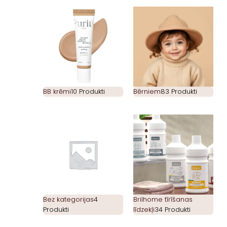
BB krēmi
10 Produkti
Bērniem
83 Produkti
Bez kategorijas
4
Brilhome tīrīšanas
Produkti
līdzekļi
34 Produkti