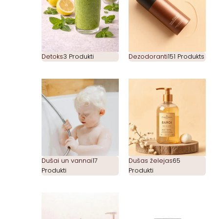
Detoks
3 Produkti
Dezodoranti
151 Produkts
Dušai un vannai
17
Dušas želejas
65
Produkti
Produkti