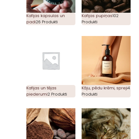
Kafijas kapsulas un
Kafijas pupiņas
102
padi
26 Produkti
Produkti
Kafijas un tējas
Kāju, pēdu krēmi, spreji
4
piederumi
2 Produkti
Produkti