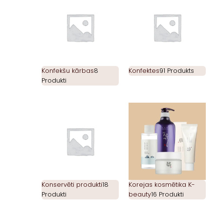
Konfekšu kārbas
8
Konfektes
91 Produkts
Produkti
Konservēti produkti
18
Korejas kosmētika K-
Produkti
beauty
16 Produkti