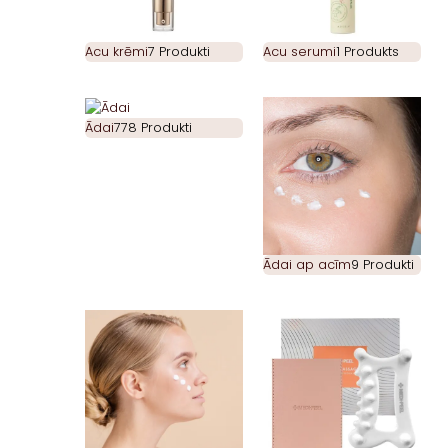
Acu krēmi
7 Produkti
Acu serumi
1 Produkts
Ādai
778 Produkti
Ādai ap acīm
9 Produkti