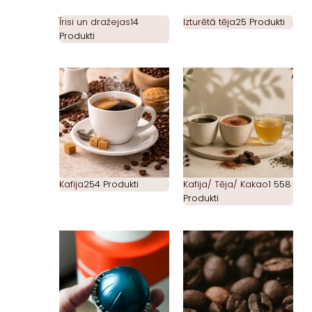
Īrisi un dražejas
14
Izturētā tēja
25 Produkti
Produkti
Kafija
254 Produkti
Kafija/ Tēja/ Kakao
1 558
Produkti