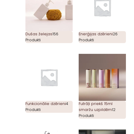
Dušas želejas
156
Enerģijas dzērieni
26
Produkti
Produkti
Funkcionālie dzērieni
4
Futrāļi priekš 15ml
Produkti
smaržu uzpildēm
12
Produkti