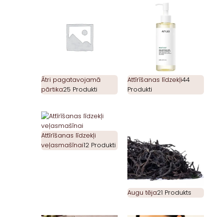
Ātri pagatavojamā
Attīrīšanas līdzekļi
44
pārtika
25 Produkti
Produkti
Attīrīšanas līdzekļi
veļasmašīnai
12 Produkti
Augu tēja
21 Produkts