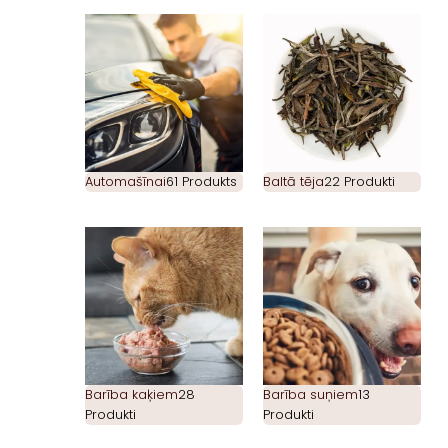
Automašīnai
61 Produkts
Baltā tēja
22 Produkti
Barība kaķiem
28
Barība suņiem
13
Produkti
Produkti