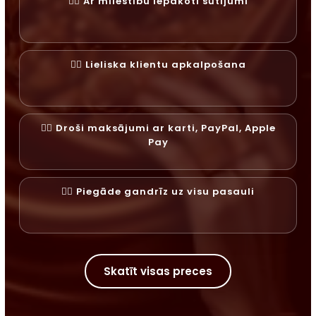
✓⃝ Ar mīlestību iepakoti sūtījumi
✓⃝ Lieliska klientu apkalpošana
✓⃝ Droši maksājumi ar karti, PayPal, Apple
Pay
✓⃝ Piegāde gandrīz uz visu pasauli
Skatīt visas preces