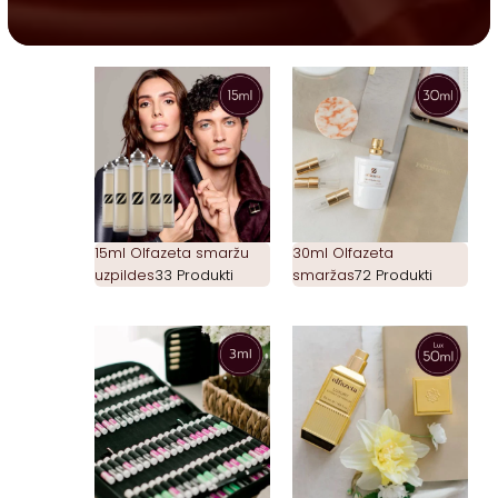
15ml Olfazeta smaržu
30ml Olfazeta
uzpildes
33 Produkti
smaržas
72 Produkti