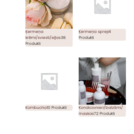
Ķermeņa
Ķermeņa spreji
4
krēmi/sviesti/eļļas
38
Produkti
Produkti
Kombucha
10 Produkti
Kondicionieri/balzāmi/
maskas
72 Produkti