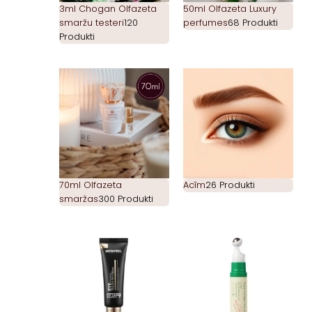
3ml Chogan Olfazeta
50ml Olfazeta Luxury
smaržu testeri
120
perfumes
68 Produkti
Produkti
70ml Olfazeta
Acīm
26 Produkti
smaržas
300 Produkti