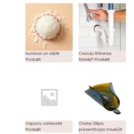
bumbas un sāļi
18
Cauruļu tīrīšanas
Produkti
līdzekļi
7 Produkti
Cepumi, vafeles
44
Chahe (tējas
Produkti
prezentācijas trauks)
4