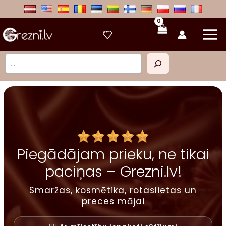
Skip
to
content
Meklēt
Piegādājam prieku, ne tikai
paciņas – Grezni.lv!
Smaržas, kosmētika, rotaslietas un
preces mājai