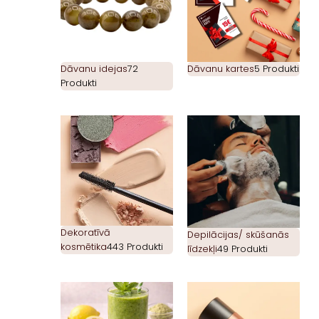
Dāvanu idejas
72
Dāvanu kartes
5 Produkti
Produkti
Dekoratīvā
Depilācijas/ skūšanās
kosmētika
443 Produkti
līdzekļi
49 Produkti