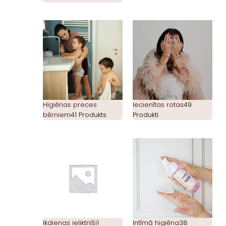
Higiēnas preces
Iecienītas rotas
49
bērniem
41 Produkts
Produkti
Ikdienas ieliktnīši
1
Intīmā higiēna
38