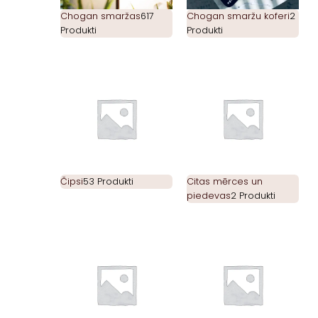
Chogan smaržas
617
Chogan smaržu koferi
2
Produkti
Produkti
Čipsi
53 Produkti
Citas mērces un
piedevas
2 Produkti