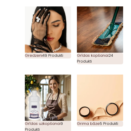
Gredzeni
49 Produkti
Grīdas kopšanai
24
Produkti
Grīdas uzkopšanai
9
Grima bāze
5 Produkti
Produkti