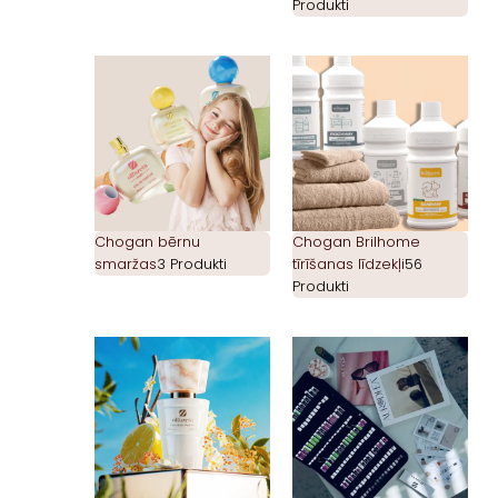
Produkti
Chogan bērnu
Chogan Brilhome
smaržas
3 Produkti
tīrīšanas līdzekļi
56
Produkti