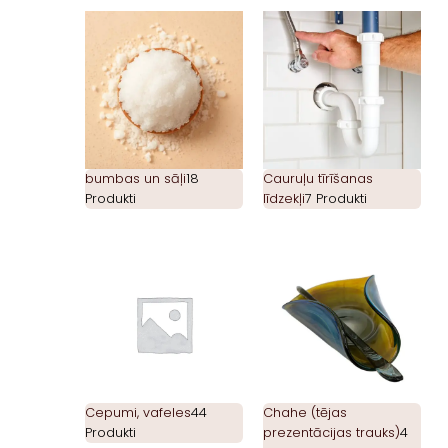
bumbas un sāļi
18
Cauruļu tīrīšanas
Produkti
līdzekļi
7 Produkti
Cepumi, vafeles
44
Chahe (tējas
Produkti
prezentācijas trauks)
4