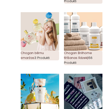
Produkti
Chogan bērnu
Chogan Brilhome
smaržas
3 Produkti
tīrīšanas līdzekļi
56
Produkti