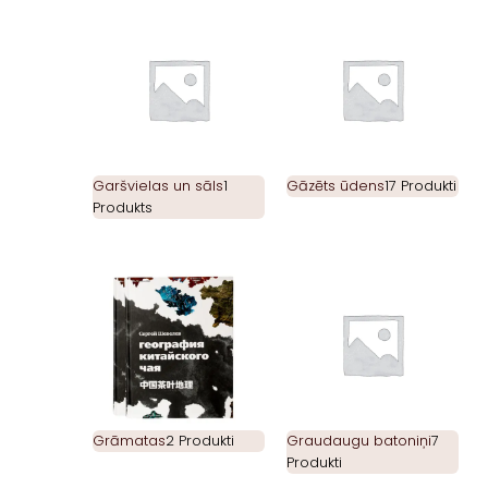
Garšvielas un sāls
1
Gāzēts ūdens
17 Produkti
Produkts
Grāmatas
2 Produkti
Graudaugu batoniņi
7
Produkti