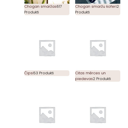
Chogan smaržas
617
Chogan smaržu koferi
2
Produkti
Produkti
Čipsi
53 Produkti
Citas mērces un
piedevas
2 Produkti