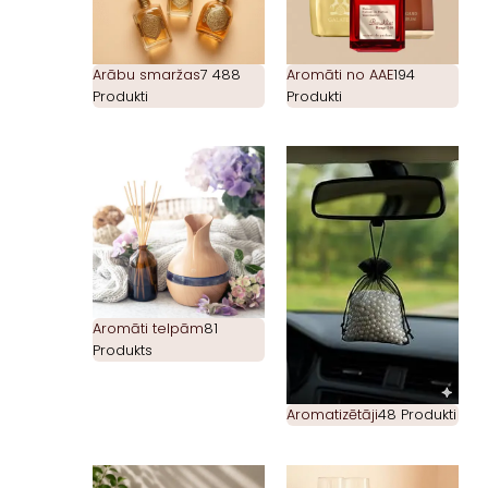
Arābu smaržas
7 488
Aromāti no AAE
194
Produkti
Produkti
Aromāti telpām
81
Produkts
Aromatizētāji
48 Produkti