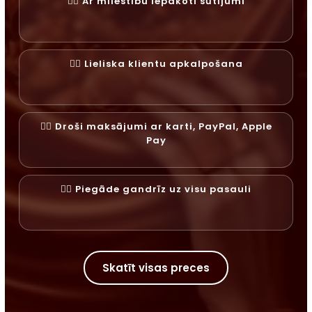
✓⃝ Ar mīlestību iepakoti sūtījumi
✓⃝ Lieliska klientu apkalpošana
✓⃝ Droši maksājumi ar karti, PayPal, Apple
Pay
✓⃝ Piegāde gandrīz uz visu pasauli
Skatīt visas preces