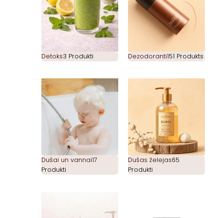
Detoks
3 Produkti
Dezodoranti
151 Produkts
Dušai un vannai
17
Dušas želejas
65
Produkti
Produkti