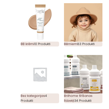
BB krēmi
10 Produkti
Bērniem
83 Produkti
Bez kategorijas
4
Brilhome tīrīšanas
Produkti
līdzekļi
34 Produkti