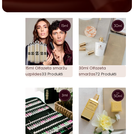
15ml Olfazeta smaržu
30ml Olfazeta
uzpildes
33 Produkti
smaržas
72 Produkti