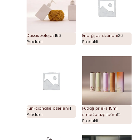
Dušas želejas
156
Enerģijas dzērieni
26
Produkti
Produkti
Funkcionālie dzērieni
4
Futrāļi priekš 15ml
Produkti
smaržu uzpildēm
12
Produkti