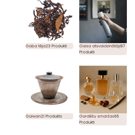
Gaba tēja
23 Produkti
Gaisa atsvaidzinātāji
87
Produkti
Gaiwan
21 Produkts
Gardēžu smaržas
65
Produkti