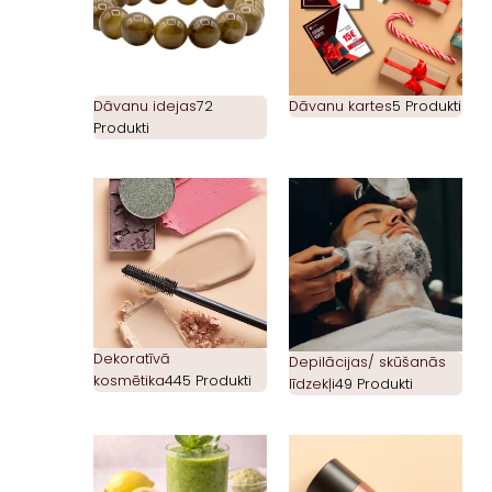
Dāvanu idejas
72
Dāvanu kartes
5 Produkti
Produkti
Dekoratīvā
Depilācijas/ skūšanās
kosmētika
445 Produkti
līdzekļi
49 Produkti