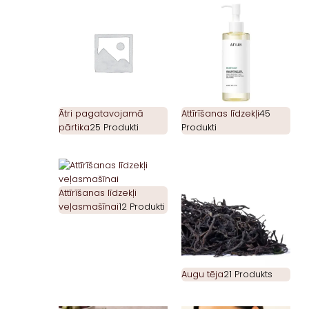
Ātri pagatavojamā
Attīrīšanas līdzekļi
45
pārtika
25 Produkti
Produkti
Attīrīšanas līdzekļi
veļasmašīnai
12 Produkti
Augu tēja
21 Produkts