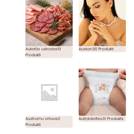
Aukstās uzkodas
10
Auskari
30 Produkti
Produkti
Austrumu virtuve
2
Autiņbiksītes
31 Produkts
Produkti