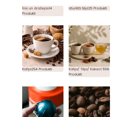
Īrisi un dražejas
14
Izturētā tēja
25 Produkti
Produkti
Kafija
254 Produkti
Kafija/ Tēja/ Kakao
1 558
Produkti