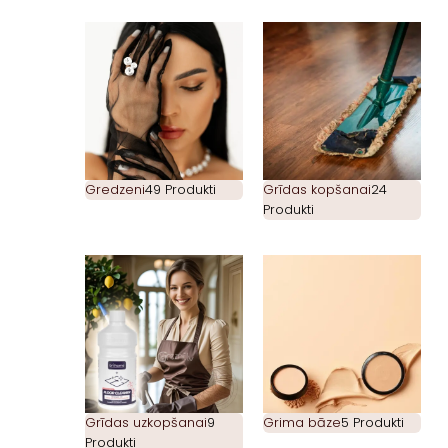
Gredzeni
49 Produkti
Grīdas kopšanai
24
Produkti
Grīdas uzkopšanai
9
Grima bāze
5 Produkti
Produkti