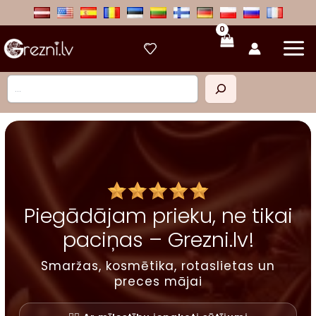
Skip
to
content
Meklēt
Piegādājam prieku, ne tikai
paciņas – Grezni.lv!
Smaržas, kosmētika, rotaslietas un
preces mājai