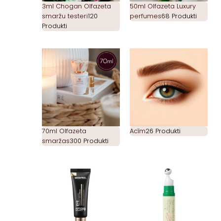
3ml Chogan Olfazeta
50ml Olfazeta Luxury
smaržu testeri
120
perfumes
68 Produkti
Produkti
70ml Olfazeta
Acīm
26 Produkti
smaržas
300 Produkti