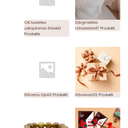
Citi tualetes
Dārgmetāla
uzkopšanas līdzekļi
1
rotaslietas
47 Produkti
Produkts
Dārzeņu čipsi
2 Produkti
Dāvanas
212 Produkti