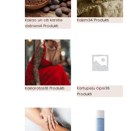
Kakao un citi karstie
Kaķim
34 Produkti
dzērieni
4 Produkti
Kaklarotas
16 Produkti
Kartupeļu čipsi
36
Produkti