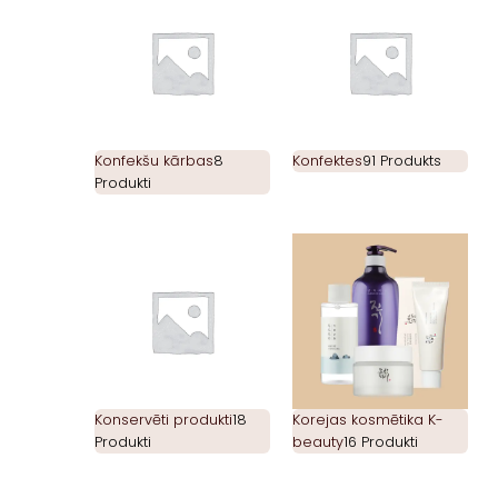
Konfekšu kārbas
8
Konfektes
91 Produkts
Produkti
Konservēti produkti
18
Korejas kosmētika K-
Produkti
beauty
16 Produkti