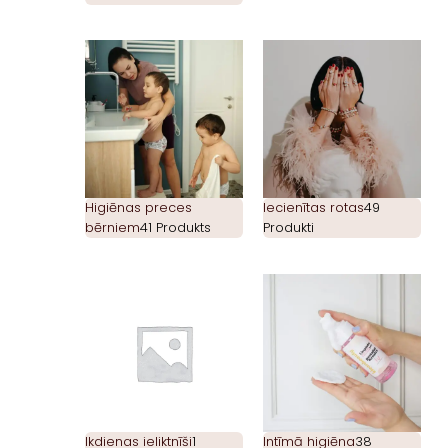
Higiēnas preces
Iecienītas rotas
49
bērniem
41 Produkts
Produkti
Ikdienas ieliktnīši
1
Intīmā higiēna
38