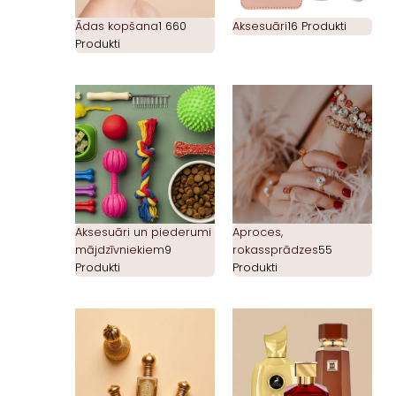
Ādas kopšana
1 660
Aksesuāri
16 Produkti
Produkti
Aksesuāri un piederumi
Aproces,
mājdzīvniekiem
9
rokassprādzes
55
Produkti
Produkti