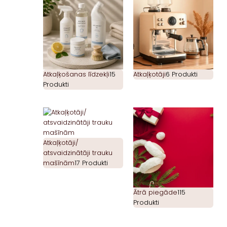
Atkaļķošanas līdzekļi
15
Atkaļķotāji
6 Produkti
Produkti
Atkaļķotāji/
atsvaidzinātāji trauku
mašīnām
17 Produkti
Ātrā piegāde
115
Produkti