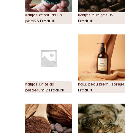
Kafijas kapsulas un
Kafijas pupiņas
102
padi
26 Produkti
Produkti
Kafijas un tējas
Kāju, pēdu krēmi, spreji
4
piederumi
2 Produkti
Produkti