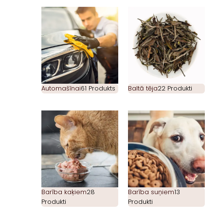
Automašīnai
61 Produkts
Baltā tēja
22 Produkti
Barība kaķiem
28
Barība suņiem
13
Produkti
Produkti