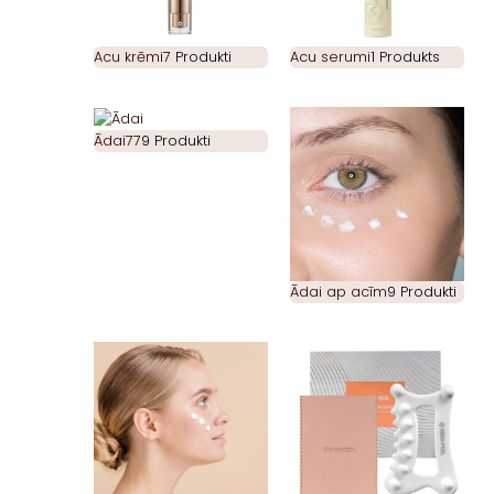
Acu krēmi
7 Produkti
Acu serumi
1 Produkts
Ādai
779 Produkti
Ādai ap acīm
9 Produkti