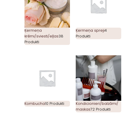
Ķermeņa
Ķermeņa spreji
4
krēmi/sviesti/eļļas
38
Produkti
Produkti
Kombucha
10 Produkti
Kondicionieri/balzāmi/
maskas
72 Produkti