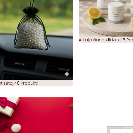
Atkaļķošanas līdzekļi
15 Pr
izētāji
48 Produkti