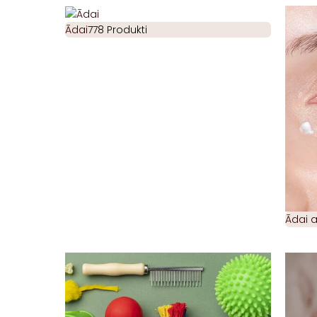
Ādai
778 Produkti
Ādai 