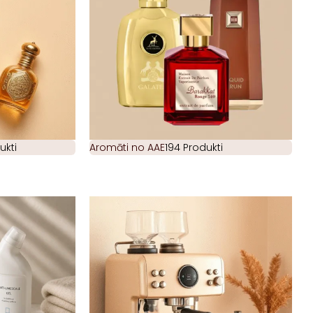
ukti
Aromāti no AAE
194 Produkti