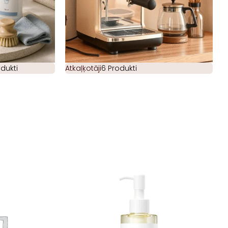
odukti
Atkaļķotāji
6 Produkti