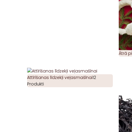
Ātrā 
Attīrīšanas līdzekļi veļasmašīnai
12
Produkti