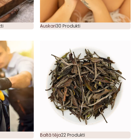
ti
Auskari
30 Produkti
Baltā tēja
22 Produkti