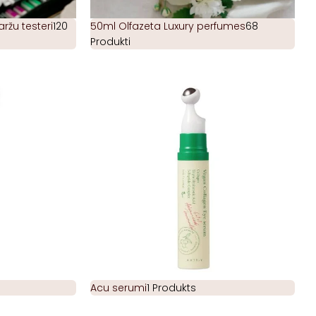
žu testeri
120
50ml Olfazeta Luxury perfumes
68
Produkti
Acu serumi
1 Produkts