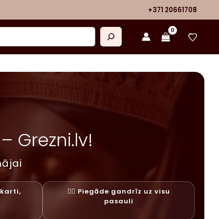
+371 20661708
 Grezni.lv!
ājai
karti,
✓⃝ Piegāde gandrīz uz visu
y
pasauli