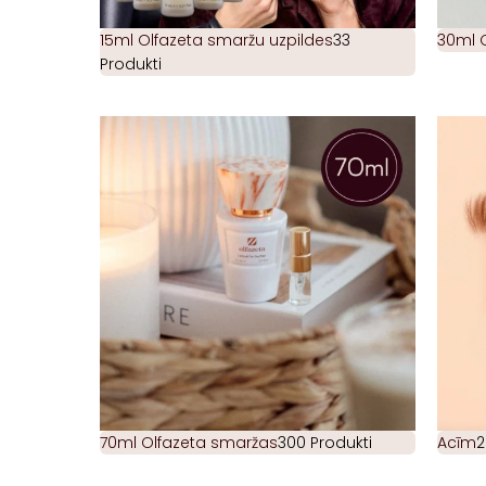
15ml Olfazeta smaržu uzpildes
33
30ml 
Produkti
70ml Olfazeta smaržas
300 Produkti
Acīm
2