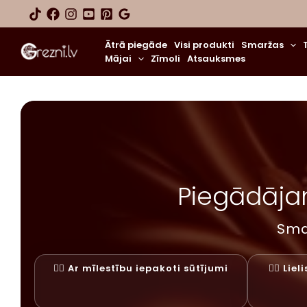
Skip
to
content
Ātrā piegāde
Visi produkti
Smaržas
Mājai
Zīmoli
Atsauksmes
Piegādājam
Sma
✓⃝ Ar mīlestību iepakoti sūtījumi
✓⃝ Lie