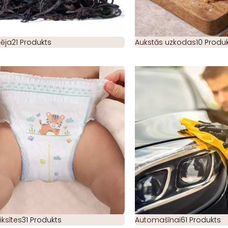
ēja
21 Produkts
Aukstās uzkodas
10 Produk
iksītes
31 Produkts
Automašīnai
61 Produkts