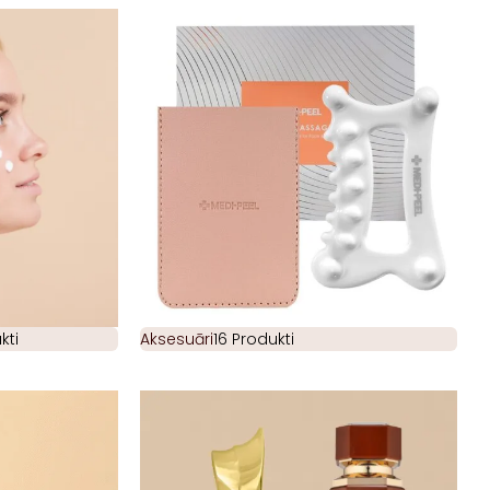
kti
Aksesuāri
16 Produkti