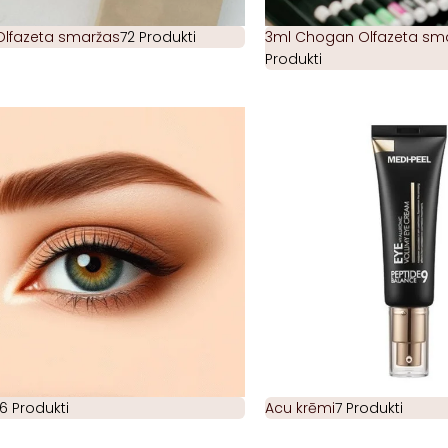
Olfazeta smaržas
72 Produkti
3ml Chogan Olfazeta smar
Produkti
6 Produkti
Acu krēmi
7 Produkti