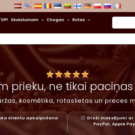
Meklēt
TOP!
Skaistumam
Chogan
Rotas
 prieku, ne tikai paciņas –
ržas, kosmētika, rotaslietas un preces m
liska klientu apkalpošana
✓⃝ Droši maksājumi ar 
PayPal, Apple Pa