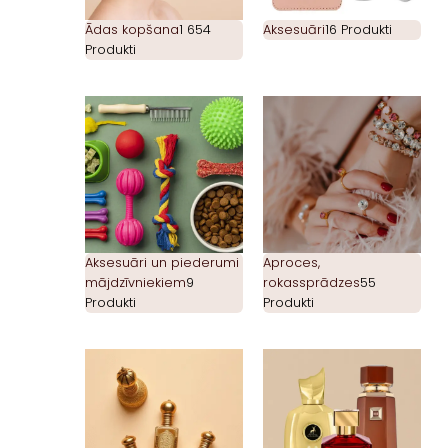
Ādas kopšana
1 654
Aksesuāri
16 Produkti
Produkti
Aksesuāri un piederumi
Aproces,
mājdzīvniekiem
9
rokassprādzes
55
Produkti
Produkti