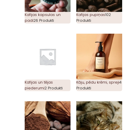
Kafijas kapsulas un
Kafijas pupiņas
102
padi
26 Produkti
Produkti
Kafijas un tējas
Kāju, pēdu krēmi, spreji
4
piederumi
2 Produkti
Produkti