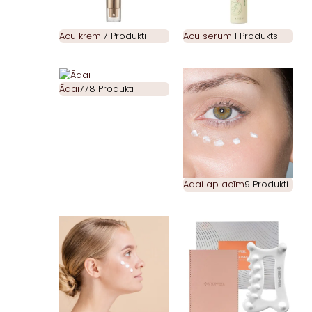
Acu krēmi
7 Produkti
Acu serumi
1 Produkts
Ādai
778 Produkti
Ādai ap acīm
9 Produkti