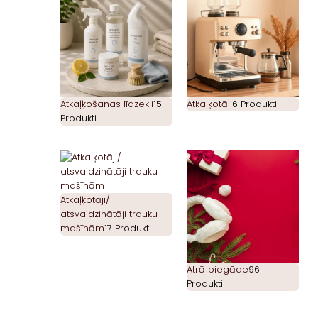
Atkaļķošanas līdzekļi
15
Atkaļķotāji
6 Produkti
Produkti
Atkaļķotāji/
atsvaidzinātāji trauku
mašīnām
17 Produkti
Ātrā piegāde
96
Produkti