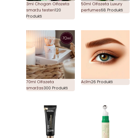
3ml Chogan Olfazeta
50ml Olfazeta Luxury
smaržu testeri
120
perfumes
68 Produkti
Produkti
70ml Olfazeta
Acīm
26 Produkti
smaržas
300 Produkti