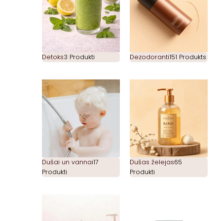
Detoks
3 Produkti
Dezodoranti
151 Produkts
Dušai un vannai
17
Dušas želejas
65
Produkti
Produkti