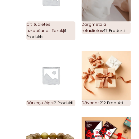
Citi tualetes
Dārgmetāla
uzkopšanas līdzekļi
1
rotaslietas
47 Produkti
Produkts
Dārzeņu čipsi
2 Produkti
Dāvanas
212 Produkti