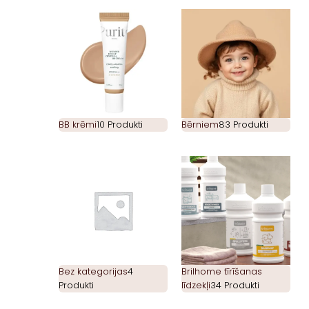
BB krēmi
10 Produkti
Bērniem
83 Produkti
Bez kategorijas
4
Brilhome tīrīšanas
Produkti
līdzekļi
34 Produkti