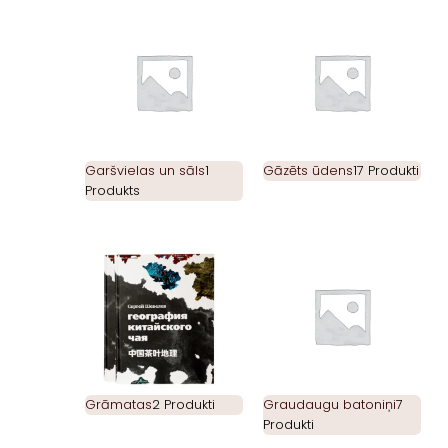
Garšvielas un sāls
1
Gāzēts ūdens
17 Produkti
Produkts
Grāmatas
2 Produkti
Graudaugu batoniņi
7
Produkti