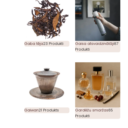
Gaba tēja
23 Produkti
Gaisa atsvaidzinātāji
87
Produkti
Gaiwan
21 Produkts
Gardēžu smaržas
65
Produkti