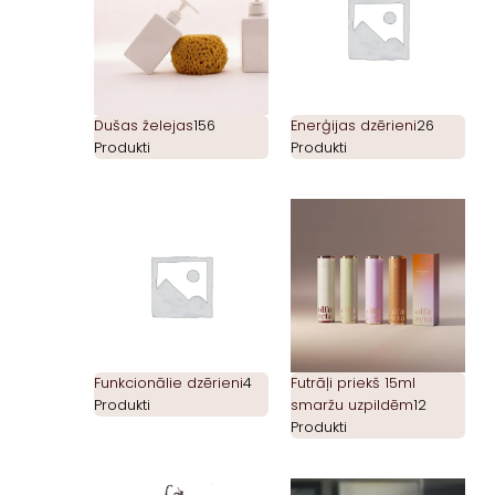
Dušas želejas
156
Enerģijas dzērieni
26
Produkti
Produkti
Funkcionālie dzērieni
4
Futrāļi priekš 15ml
Produkti
smaržu uzpildēm
12
Produkti