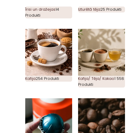
Īrisi un dražejas
14
Izturētā tēja
25 Produkti
Produkti
Kafija
254 Produkti
Kafija/ Tēja/ Kakao
1 558
Produkti