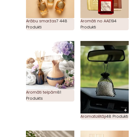
Arābu smaržas
7 448
Aromāti no AAE
194
Produkti
Produkti
Aromāti telpām
81
Produkts
Aromatizētāji
48 Produkti