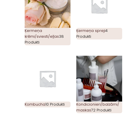
Ķermeņa
Ķermeņa spreji
4
krēmi/sviesti/eļļas
38
Produkti
Produkti
Kombucha
10 Produkti
Kondicionieri/balzāmi/
maskas
72 Produkti