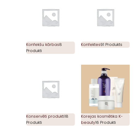
Konfekšu kārbas
8
Konfektes
91 Produkts
Produkti
Konservēti produkti
18
Korejas kosmētika K-
Produkti
beauty
16 Produkti