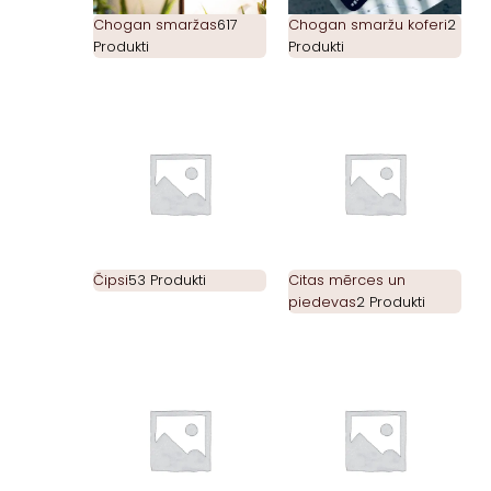
Chogan smaržas
617
Chogan smaržu koferi
2
Produkti
Produkti
Čipsi
53 Produkti
Citas mērces un
piedevas
2 Produkti