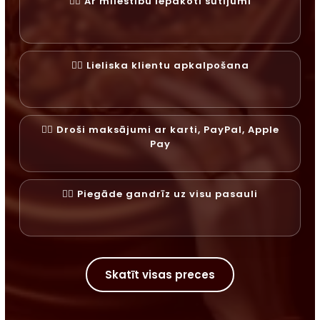
✓⃝ Ar mīlestību iepakoti sūtījumi
✓⃝ Lieliska klientu apkalpošana
✓⃝ Droši maksājumi ar karti, PayPal, Apple
Pay
✓⃝ Piegāde gandrīz uz visu pasauli
Skatīt visas preces