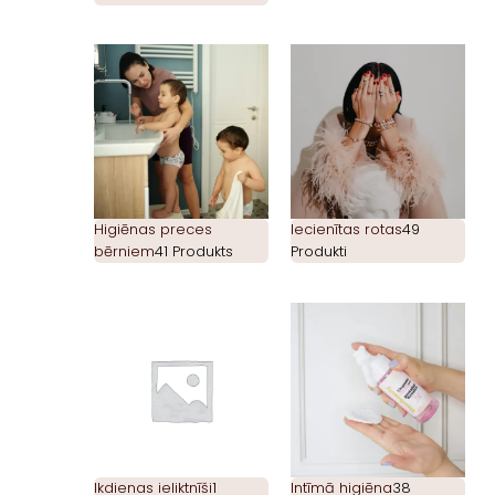
Higiēnas preces
Iecienītas rotas
49
bērniem
41 Produkts
Produkti
Ikdienas ieliktnīši
1
Intīmā higiēna
38