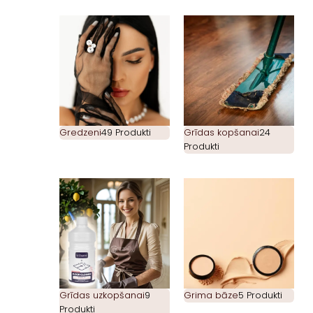
Gredzeni
49 Produkti
Grīdas kopšanai
24
Produkti
Grīdas uzkopšanai
9
Grima bāze
5 Produkti
Produkti