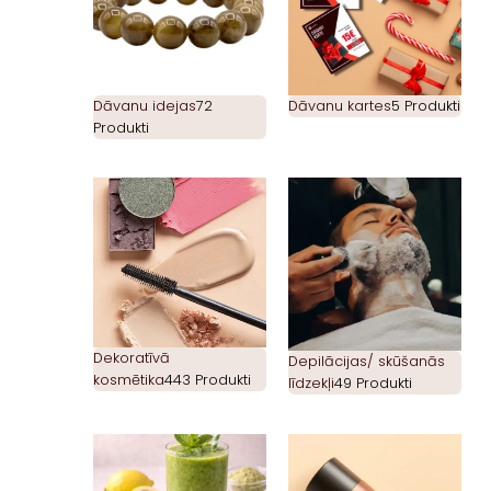
Dāvanu idejas
72
Dāvanu kartes
5 Produkti
Produkti
Dekoratīvā
Depilācijas/ skūšanās
kosmētika
443 Produkti
līdzekļi
49 Produkti