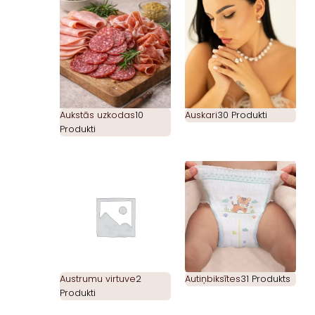
Aukstās uzkodas
10
Auskari
30 Produkti
Produkti
Austrumu virtuve
2
Autiņbiksītes
31 Produkts
Produkti