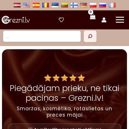
Skip
to
content
Meklēt
Piegādājam prieku, ne tikai
paciņas – Grezni.lv!
Smaržas, kosmētika, rotaslietas un
preces mājai