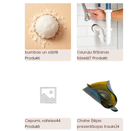
bumbas un sāļi
18
Cauruļu tīrīšanas
Produkti
līdzekļi
7 Produkti
Cepumi, vafeles
44
Chahe (tējas
Produkti
prezentācijas trauks)
4