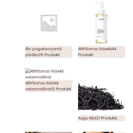
Ātri pagatavojamā
Attīrīšanas līdzekļi
44
pārtika
25 Produkti
Produkti
Attīrīšanas līdzekļi
veļasmašīnai
12 Produkti
Augu tēja
21 Produkts