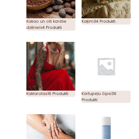
Kakao un citi karstie
Kaķim
34 Produkti
dzērieni
4 Produkti
Kaklarotas
16 Produkti
Kartupeļu čipsi
36
Produkti