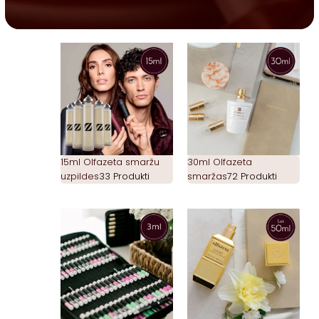
15ml Olfazeta smaržu
30ml Olfazeta
uzpildes
33 Produkti
smaržas
72 Produkti