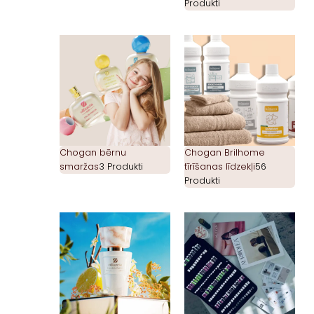
Produkti
Chogan bērnu
Chogan Brilhome
smaržas
3 Produkti
tīrīšanas līdzekļi
56
Produkti