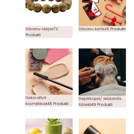
Dāvanu idejas
72
Dāvanu kartes
5 Produkti
Produkti
Dekoratīvā
Depilācijas/ skūšanās
kosmētika
445 Produkti
līdzekļi
49 Produkti