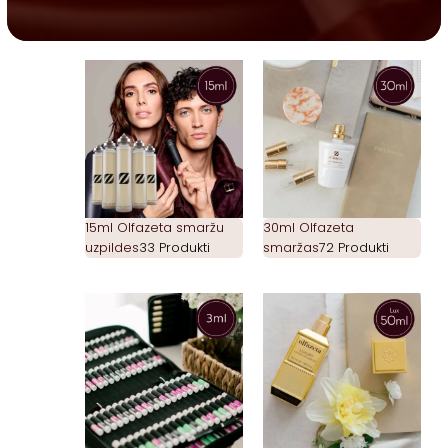
15ml Olfazeta smaržu
30ml Olfazeta
uzpildes
33 Produkti
smaržas
72 Produkti