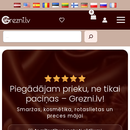
Skip
to
content
Meklēt
Piegādājam prieku, ne tikai
paciņas – Grezni.lv!
Smaržas, kosmētika, rotaslietas un
preces mājai