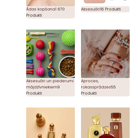
Ādas kopšana
1 670
Aksesuāri
16 Produkti
Produkti
Aksesuāri un piederumi
Aproces,
mājdzīvniekiem
9
rokassprādzes
55
Produkti
Produkti