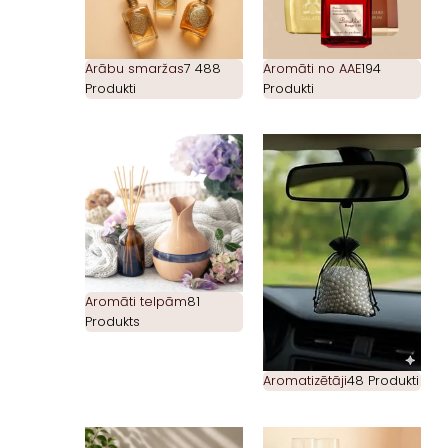
Arābu smaržas
7 488
Aromāti no AAE
194
Produkti
Produkti
Aromāti telpām
81
Produkts
Aromatizētāji
48 Produkti