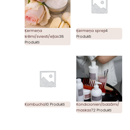
Ķermeņa
Ķermeņa spreji
4
krēmi/sviesti/eļļas
38
Produkti
Produkti
Kombucha
10 Produkti
Kondicionieri/balzāmi/
maskas
72 Produkti