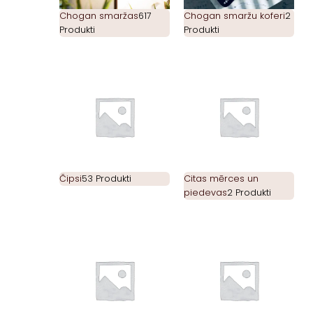
Chogan smaržas
617
Chogan smaržu koferi
2
Produkti
Produkti
Čipsi
53 Produkti
Citas mērces un
piedevas
2 Produkti