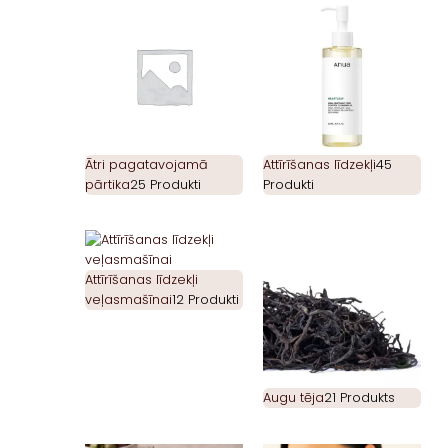
Ātri pagatavojamā
Attīrīšanas līdzekļi
45
pārtika
25 Produkti
Produkti
Attīrīšanas līdzekļi
veļasmašīnai
12 Produkti
Augu tēja
21 Produkts