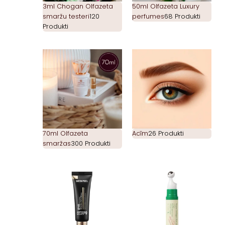
3ml Chogan Olfazeta
50ml Olfazeta Luxury
smaržu testeri
120
perfumes
68 Produkti
Produkti
70ml Olfazeta
Acīm
26 Produkti
smaržas
300 Produkti