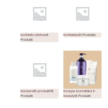
Konfekšu kārbas
8
Konfektes
91 Produkts
Produkti
Konservēti produkti
18
Korejas kosmētika K-
Produkti
beauty
16 Produkti