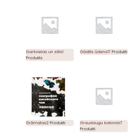
Garšvielas un sāls
1
Gāzēts ūdens
17 Produkti
Produkts
Grāmatas
2 Produkti
Graudaugu batoniņi
7
Produkti