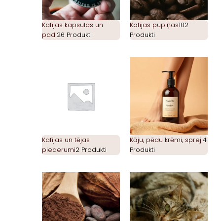
Kafijas kapsulas un
Kafijas pupiņas
102
padi
26 Produkti
Produkti
Kafijas un tējas
Kāju, pēdu krēmi, spreji
4
piederumi
2 Produkti
Produkti