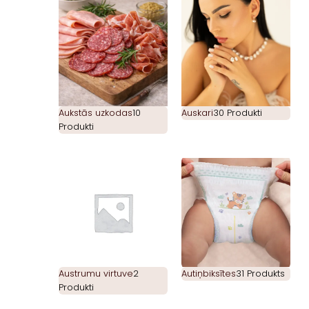
Aukstās uzkodas
10
Auskari
30 Produkti
Produkti
Austrumu virtuve
2
Autiņbiksītes
31 Produkts
Produkti