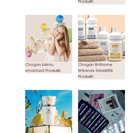
Produkti
Chogan bērnu
Chogan Brilhome
smaržas
3 Produkti
tīrīšanas līdzekļi
56
Produkti