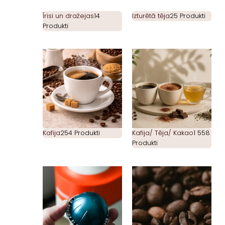
Īrisi un dražejas
14
Izturētā tēja
25 Produkti
Produkti
Kafija
254 Produkti
Kafija/ Tēja/ Kakao
1 558
Produkti