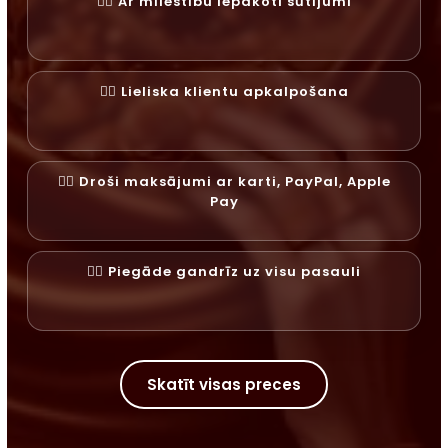
✓⃝ Ar mīlestību iepakoti sūtījumi
✓⃝ Lieliska klientu apkalpošana
✓⃝ Droši maksājumi ar karti, PayPal, Apple
Pay
✓⃝ Piegāde gandrīz uz visu pasauli
Skatīt visas preces