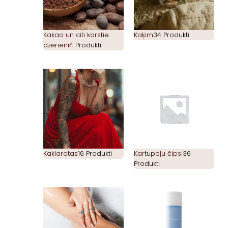
Kakao un citi karstie
Kaķim
34 Produkti
dzērieni
4 Produkti
Kaklarotas
16 Produkti
Kartupeļu čipsi
36
Produkti