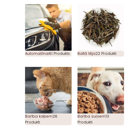
Automašīnai
61 Produkts
Baltā tēja
22 Produkti
Barība kaķiem
28
Barība suņiem
13
Produkti
Produkti