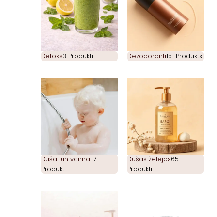
Detoks
3 Produkti
Dezodoranti
151 Produkts
Dušai un vannai
17
Dušas želejas
65
Produkti
Produkti