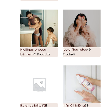
Higiēnas preces
Iecienītas rotas
49
bērniem
41 Produkts
Produkti
Ikdienas ieliktnīši
1
Intīmā higiēna
38