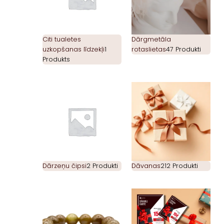
Citi tualetes
Dārgmetāla
uzkopšanas līdzekļi
1
rotaslietas
47 Produkti
Produkts
Dārzeņu čipsi
2 Produkti
Dāvanas
212 Produkti