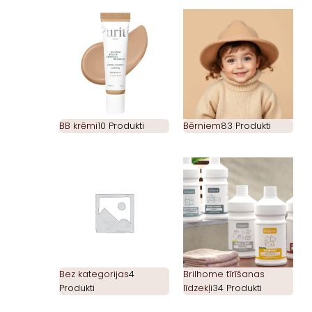
BB krēmi
10 Produkti
Bērniem
83 Produkti
Bez kategorijas
4
Brilhome tīrīšanas
Produkti
līdzekļi
34 Produkti