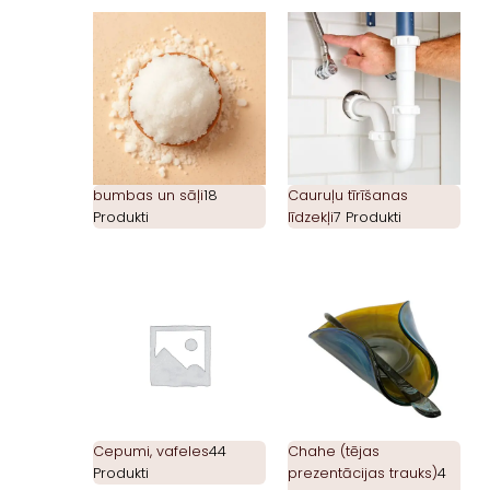
bumbas un sāļi
18
Cauruļu tīrīšanas
Produkti
līdzekļi
7 Produkti
Cepumi, vafeles
44
Chahe (tējas
Produkti
prezentācijas trauks)
4