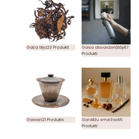
Gaba tēja
23 Produkti
Gaisa atsvaidzinātāji
87
Produkti
Gaiwan
21 Produkts
Gardēžu smaržas
65
Produkti