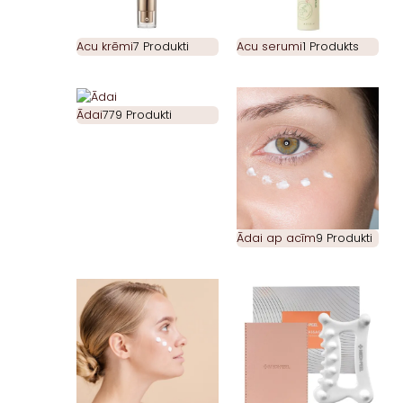
Acu krēmi
7 Produkti
Acu serumi
1 Produkts
Ādai
779 Produkti
Ādai ap acīm
9 Produkti