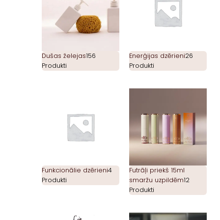
Dušas želejas
156
Enerģijas dzērieni
26
Produkti
Produkti
Funkcionālie dzērieni
4
Futrāļi priekš 15ml
Produkti
smaržu uzpildēm
12
Produkti