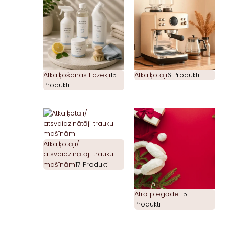
Atkaļķošanas līdzekļi
15
Atkaļķotāji
6 Produkti
Produkti
Atkaļķotāji/
atsvaidzinātāji trauku
mašīnām
17 Produkti
Ātrā piegāde
115
Produkti