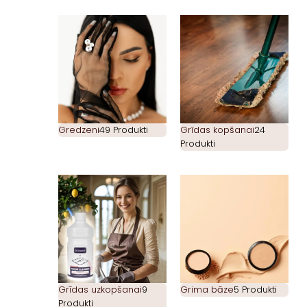
Gredzeni
49 Produkti
Grīdas kopšanai
24
Produkti
Grīdas uzkopšanai
9
Grima bāze
5 Produkti
Produkti