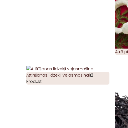
Ātrā 
Attīrīšanas līdzekļi veļasmašīnai
12
Produkti