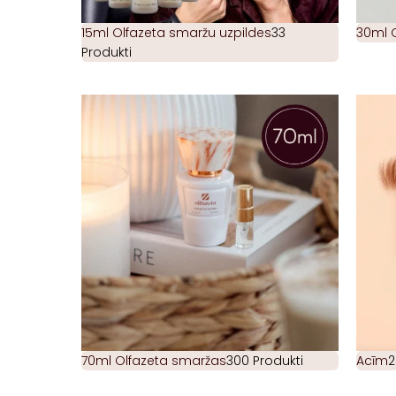
15ml Olfazeta smaržu uzpildes
33
30ml 
Produkti
70ml Olfazeta smaržas
300 Produkti
Acīm
2