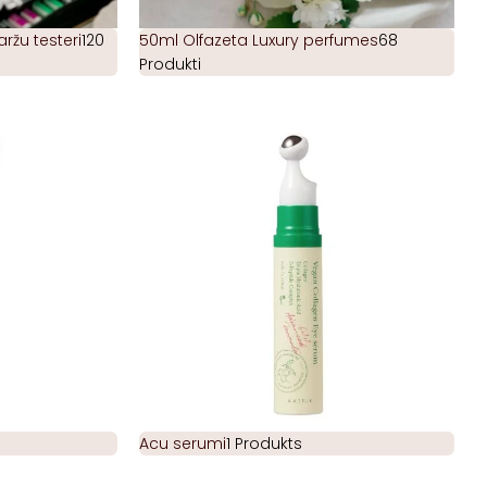
žu testeri
120
50ml Olfazeta Luxury perfumes
68
Produkti
Acu serumi
1 Produkts