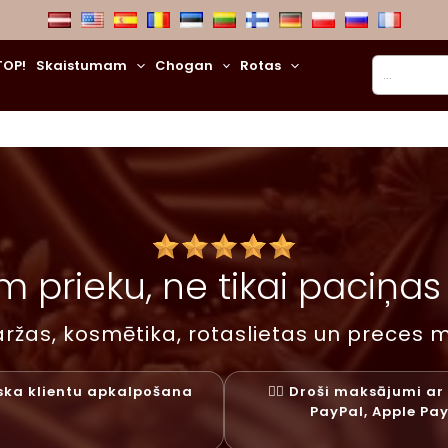
Meklēt
TOP!
Skaistumam
Chogan
Rotas
 prieku, ne tikai paciņas –
ržas, kosmētika, rotaslietas un preces m
liska klientu apkalpošana
✓⃝ Droši maksājumi ar 
PayPal, Apple Pa