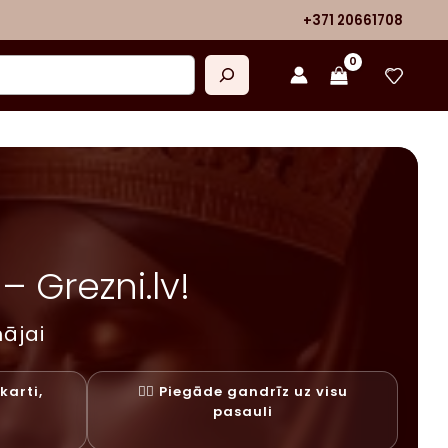
+371 20661708
 Grezni.lv!
ājai
karti,
✓⃝ Piegāde gandrīz uz visu
y
pasauli