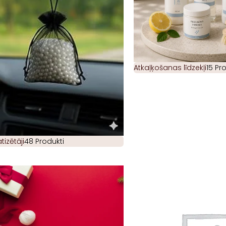
Atkaļķošanas līdzekļi
15 Pr
izētāji
48 Produkti