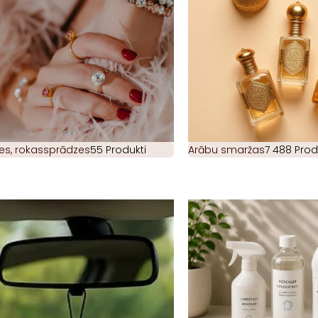
es, rokassprādzes
55 Produkti
Arābu smaržas
7 488 Prod