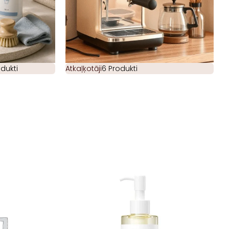
odukti
Atkaļķotāji
6 Produkti