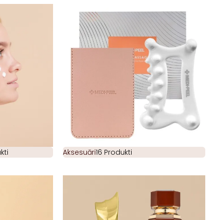
kti
Aksesuāri
16 Produkti