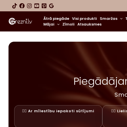
Skip
to
content
Ātrā piegāde
Visi produkti
Smaržas
Mājai
Zīmoli
Atsauksmes
Piegādājam
Sma
✓⃝ Ar mīlestību iepakoti sūtījumi
✓⃝ Lie