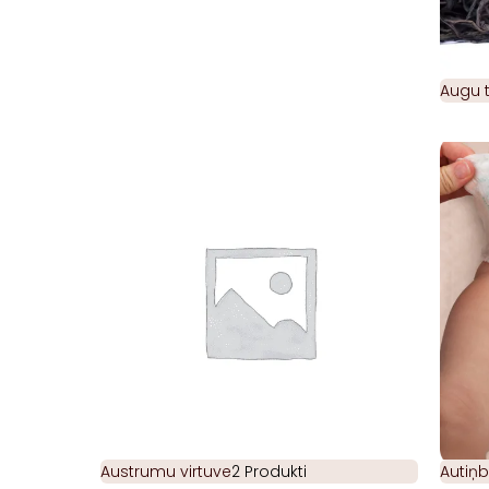
Augu t
Austrumu virtuve
2 Produkti
Autiņb