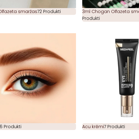
Olfazeta smaržas
72 Produkti
3ml Chogan Olfazeta smar
Produkti
6 Produkti
Acu krēmi
7 Produkti