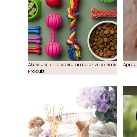
Aksesuāri un piederumi mājdzīvniekiem
9
Aproc
Produkti