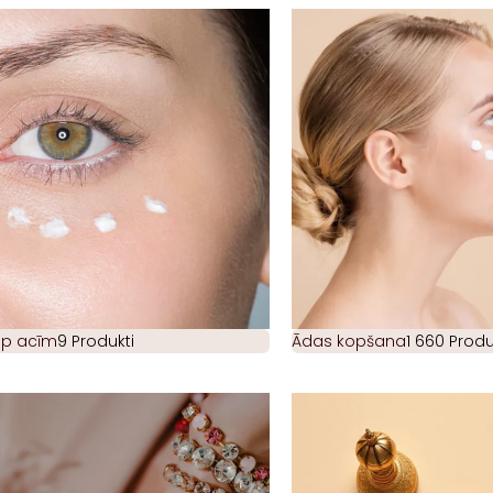
ap acīm
9 Produkti
Ādas kopšana
1 660 Produ