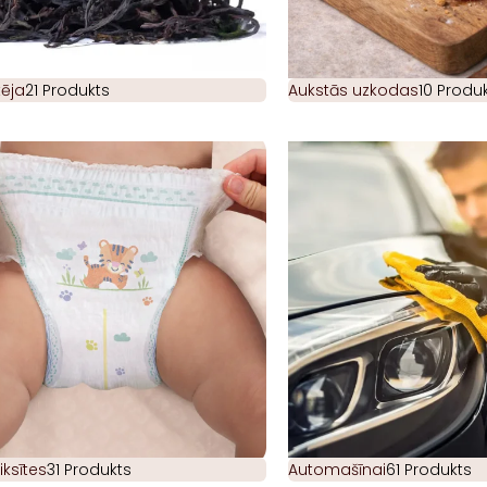
ēja
21 Produkts
Aukstās uzkodas
10 Produk
iksītes
31 Produkts
Automašīnai
61 Produkts