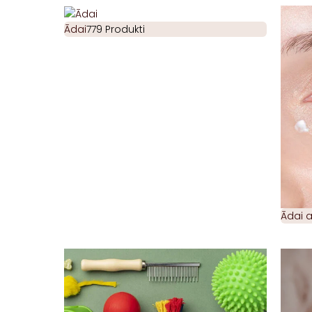
Ādai
779 Produkti
Ādai 