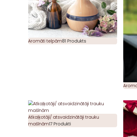
Aromāti telpām
81 Produkts
Aromat
Atkaļķotāji/ atsvaidzinātāji trauku
mašīnām
17 Produkti