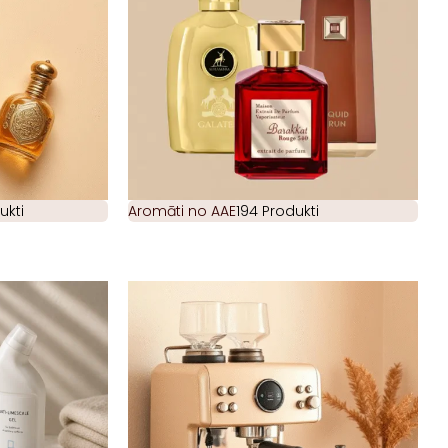
ukti
Aromāti no AAE
194 Produkti