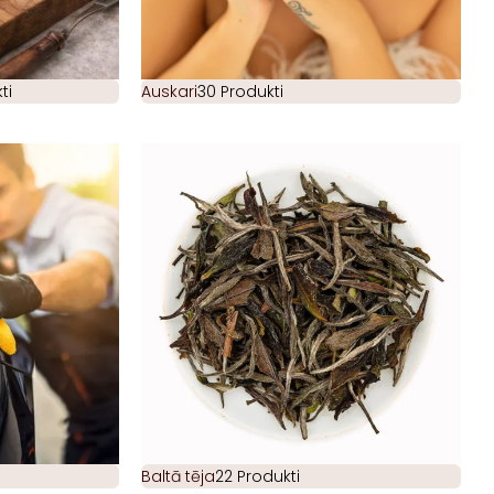
ti
Auskari
30 Produkti
Baltā tēja
22 Produkti