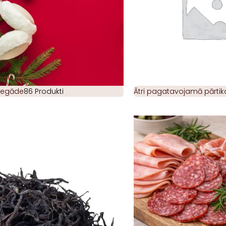
piegāde
86 Produkti
Ātri pagatavojamā pārtik