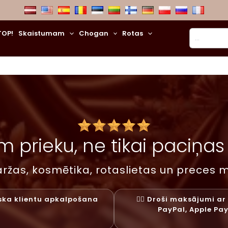
Meklēt
TOP!
Skaistumam
Chogan
Rotas
 prieku, ne tikai paciņas –
ržas, kosmētika, rotaslietas un preces m
liska klientu apkalpošana
✓⃝ Droši maksājumi ar 
PayPal, Apple Pa