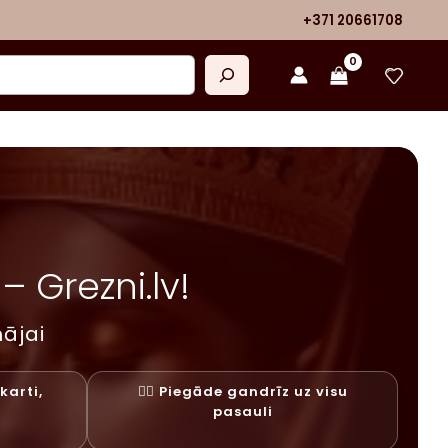
+371 20661708
 Grezni.lv!
ājai
karti,
✓⃝ Piegāde gandrīz uz visu
y
pasauli