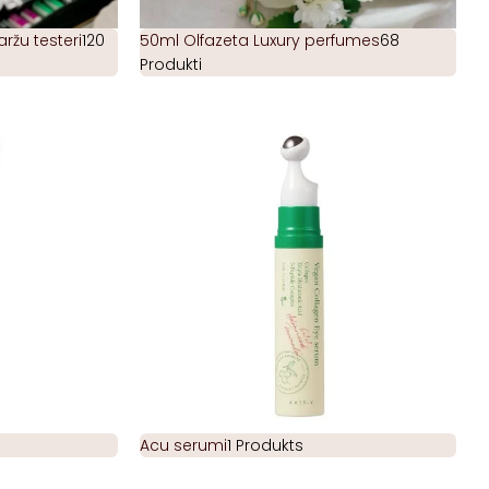
žu testeri
120
50ml Olfazeta Luxury perfumes
68
Produkti
Acu serumi
1 Produkts