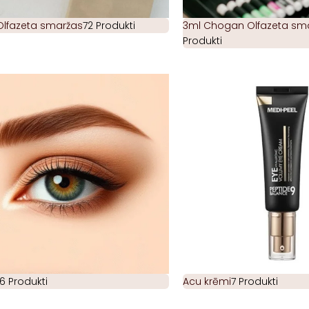
Olfazeta smaržas
72 Produkti
3ml Chogan Olfazeta smar
Produkti
6 Produkti
Acu krēmi
7 Produkti