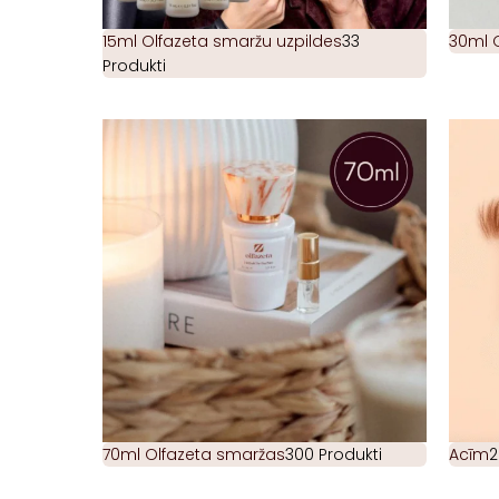
15ml Olfazeta smaržu uzpildes
33
30ml 
Produkti
70ml Olfazeta smaržas
300 Produkti
Acīm
2