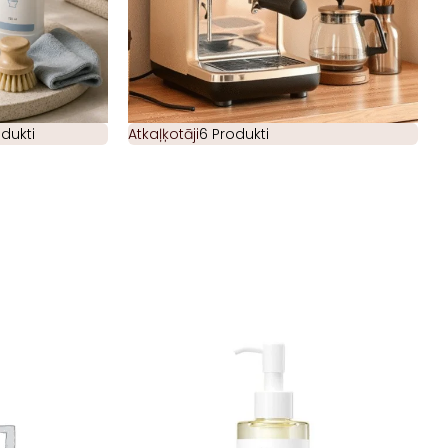
odukti
Atkaļķotāji
6 Produkti