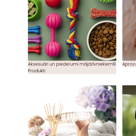
Aksesuāri un piederumi mājdzīvniekiem
9
Aproc
Produkti