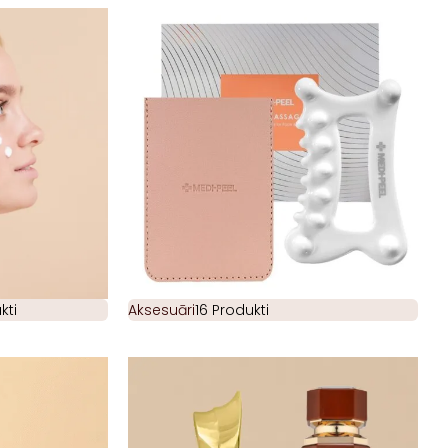
kti
Aksesuāri
16 Produkti