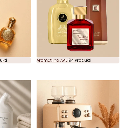
ukti
Aromāti no AAE
194 Produkti