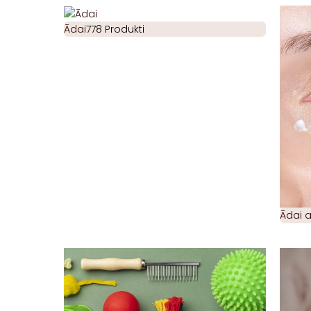
Ādai
778 Produkti
Ādai 