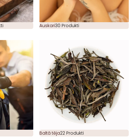
ti
Auskari
30 Produkti
Baltā tēja
22 Produkti