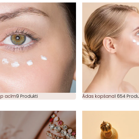
ap acīm
9 Produkti
Ādas kopšana
1 654 Produ