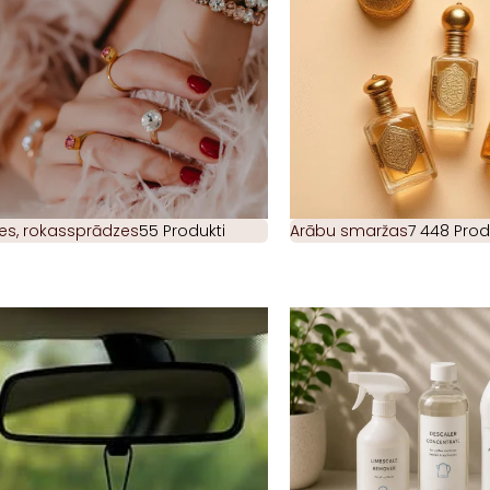
es, rokassprādzes
55 Produkti
Arābu smaržas
7 448 Prod