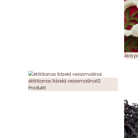
Ātrā 
Attīrīšanas līdzekļi veļasmašīnai
12
Produkti