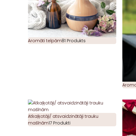
Aromāti telpām
81 Produkts
Aromat
Atkaļķotāji/ atsvaidzinātāji trauku
mašīnām
17 Produkti