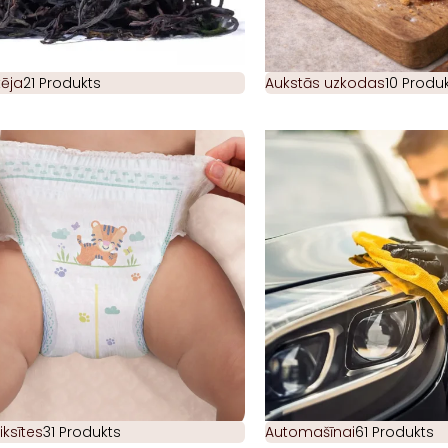
ēja
21 Produkts
Aukstās uzkodas
10 Produk
iksītes
31 Produkts
Automašīnai
61 Produkts