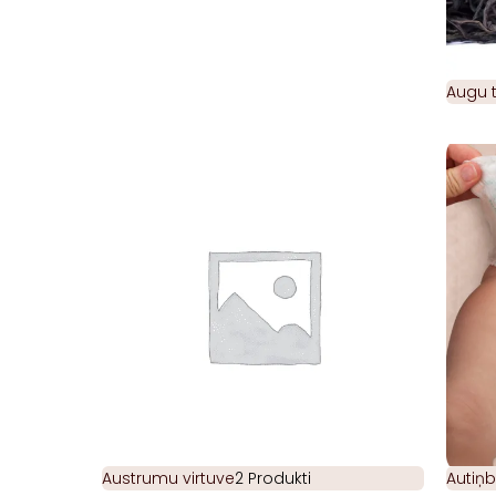
Augu t
Austrumu virtuve
2 Produkti
Autiņb