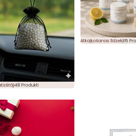
Atkaļķošanas līdzekļi
15 Pr
izētāji
48 Produkti