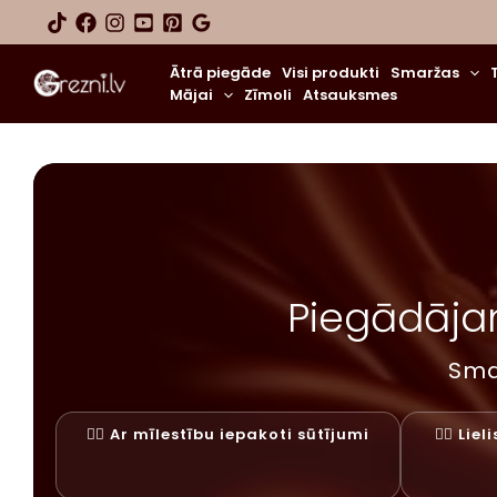
Skip
to
content
Ātrā piegāde
Visi produkti
Smaržas
Mājai
Zīmoli
Atsauksmes
Piegādājam
Sma
✓⃝ Ar mīlestību iepakoti sūtījumi
✓⃝ Lie