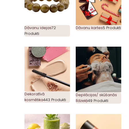
Dāvanu idejas
72
Dāvanu kartes
5 Produkti
Produkti
Dekoratīvā
Depilācijas/ skūšanās
kosmētika
443 Produkti
līdzekļi
49 Produkti