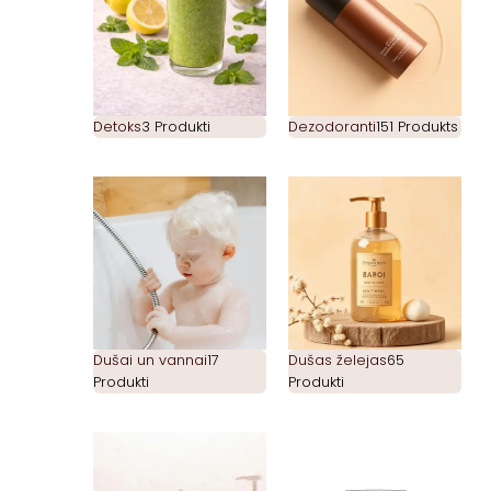
Detoks
3 Produkti
Dezodoranti
151 Produkts
Dušai un vannai
17
Dušas želejas
65
Produkti
Produkti