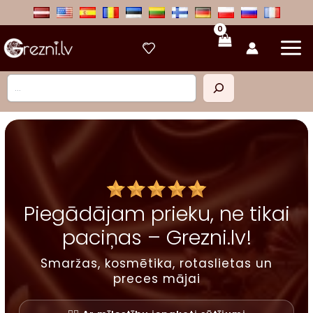
Skip
to
content
Meklēt
Piegādājam prieku, ne tikai
paciņas – Grezni.lv!
Smaržas, kosmētika, rotaslietas un
preces mājai