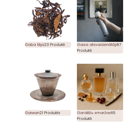
Gaba tēja
23 Produkti
Gaisa atsvaidzinātāji
87
Produkti
Gaiwan
21 Produkts
Gardēžu smaržas
65
Produkti