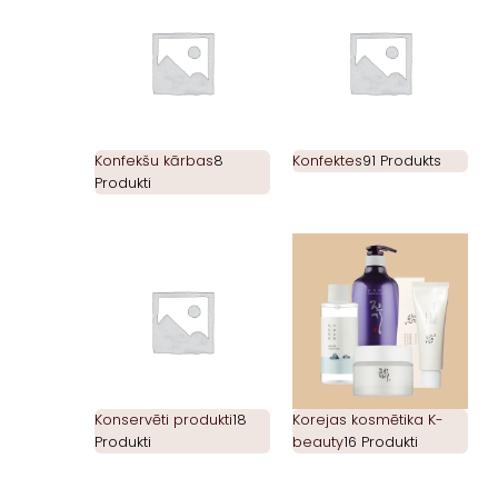
Konfekšu kārbas
8
Konfektes
91 Produkts
Produkti
Konservēti produkti
18
Korejas kosmētika K-
Produkti
beauty
16 Produkti