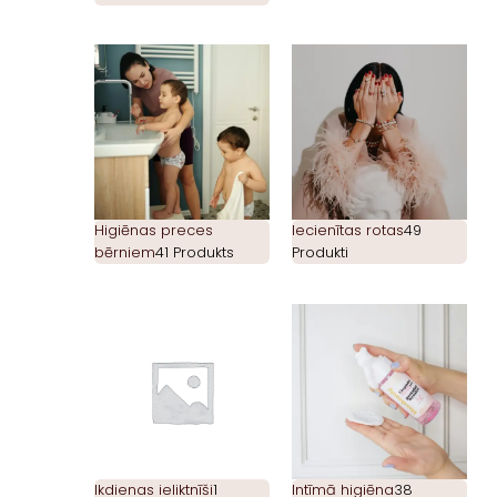
Higiēnas preces
Iecienītas rotas
49
bērniem
41 Produkts
Produkti
Ikdienas ieliktnīši
1
Intīmā higiēna
38