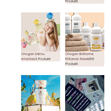
Produkti
Chogan bērnu
Chogan Brilhome
smaržas
3 Produkti
tīrīšanas līdzekļi
56
Produkti