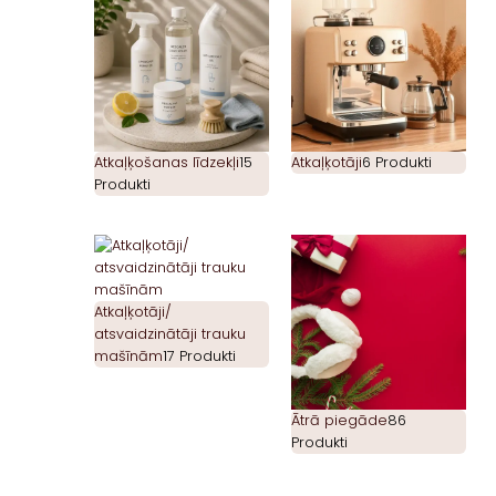
Atkaļķošanas līdzekļi
15
Atkaļķotāji
6 Produkti
Produkti
Atkaļķotāji/
atsvaidzinātāji trauku
mašīnām
17 Produkti
Ātrā piegāde
86
Produkti