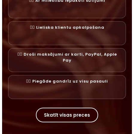
✓⃝ Ar mīlestību iepakoti sūtījumi
✓⃝ Lieliska klientu apkalpošana
✓⃝ Droši maksājumi ar karti, PayPal, Apple
Pay
✓⃝ Piegāde gandrīz uz visu pasauli
Skatīt visas preces