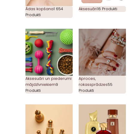
Ādas kopšana
1 654
Aksesuāri
16 Produkti
Produkti
Aksesuāri un piederumi
Aproces,
mājdzīvniekiem
9
rokassprādzes
55
Produkti
Produkti