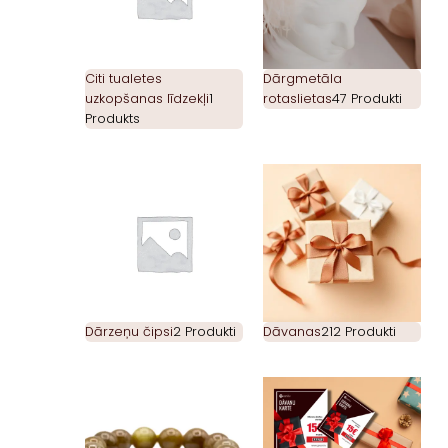
Citi tualetes
Dārgmetāla
uzkopšanas līdzekļi
1
rotaslietas
47 Produkti
Produkts
Dārzeņu čipsi
2 Produkti
Dāvanas
212 Produkti