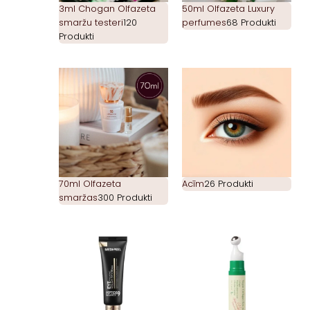
3ml Chogan Olfazeta
50ml Olfazeta Luxury
smaržu testeri
120
perfumes
68 Produkti
Produkti
70ml Olfazeta
Acīm
26 Produkti
smaržas
300 Produkti