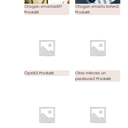
Chogan smaržas
617
Chogan smaržu koferi
2
Produkti
Produkti
Čipsi
53 Produkti
Citas mērces un
piedevas
2 Produkti