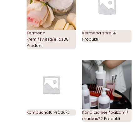
Ķermeņa
Ķermeņa spreji
4
krēmi/sviesti/eļļas
38
Produkti
Produkti
Kombucha
10 Produkti
Kondicionieri/balzāmi/
maskas
72 Produkti