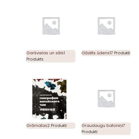
Garšvielas un sāls
1
Gāzēts ūdens
17 Produkti
Produkts
Grāmatas
2 Produkti
Graudaugu batoniņi
7
Produkti