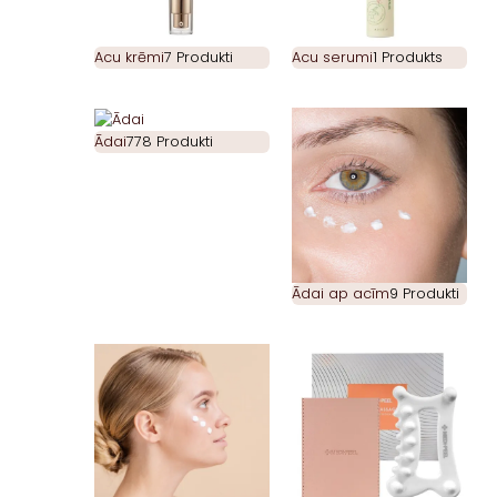
Acu krēmi
7 Produkti
Acu serumi
1 Produkts
Ādai
778 Produkti
Ādai ap acīm
9 Produkti