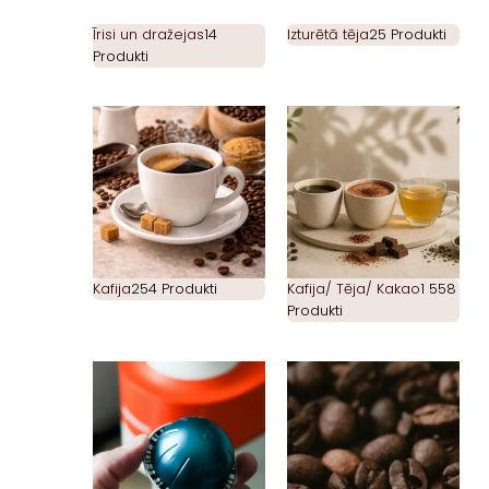
Īrisi un dražejas
14
Izturētā tēja
25 Produkti
Produkti
Kafija
254 Produkti
Kafija/ Tēja/ Kakao
1 558
Produkti