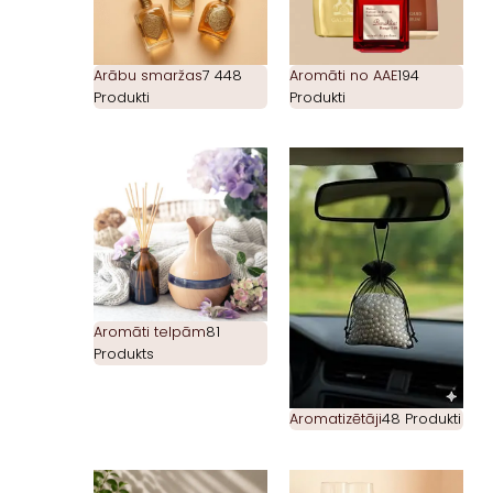
Arābu smaržas
7 448
Aromāti no AAE
194
Produkti
Produkti
Aromāti telpām
81
Produkts
Aromatizētāji
48 Produkti