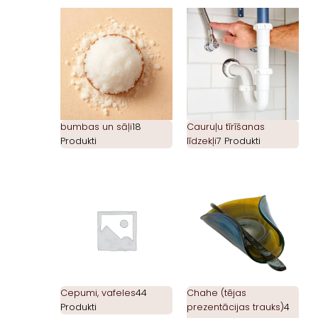
bumbas un sāļi
18
Cauruļu tīrīšanas
Produkti
līdzekļi
7 Produkti
Cepumi, vafeles
44
Chahe (tējas
Produkti
prezentācijas trauks)
4