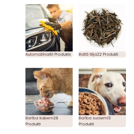
Automašīnai
61 Produkts
Baltā tēja
22 Produkti
Barība kaķiem
28
Barība suņiem
13
Produkti
Produkti