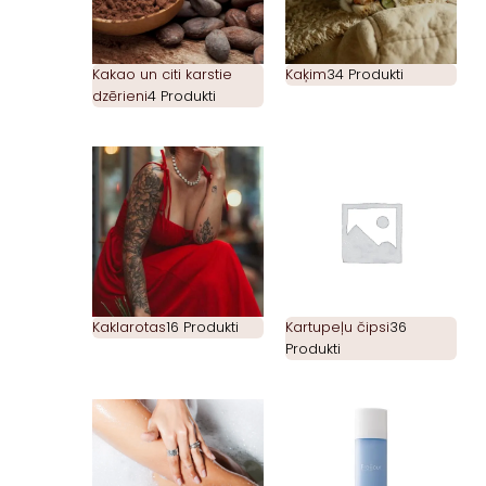
Kakao un citi karstie
Kaķim
34 Produkti
dzērieni
4 Produkti
Kaklarotas
16 Produkti
Kartupeļu čipsi
36
Produkti