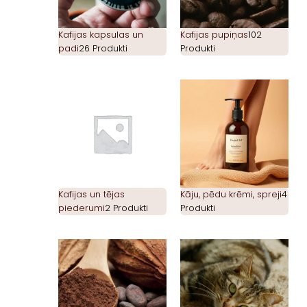
Kafijas kapsulas un
Kafijas pupiņas
102
padi
26 Produkti
Produkti
Kafijas un tējas
Kāju, pēdu krēmi, spreji
4
piederumi
2 Produkti
Produkti