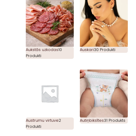
Aukstās uzkodas
10
Auskari
30 Produkti
Produkti
Austrumu virtuve
2
Autiņbiksītes
31 Produkts
Produkti