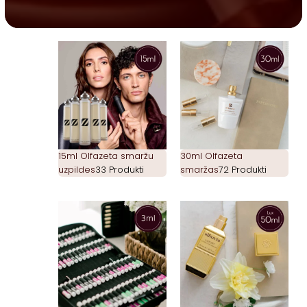
15ml Olfazeta smaržu
30ml Olfazeta
uzpildes
33 Produkti
smaržas
72 Produkti