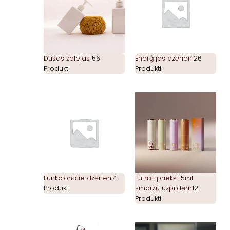
Dušas želejas
156
Enerģijas dzērieni
26
Produkti
Produkti
Funkcionālie dzērieni
4
Futrāļi priekš 15ml
Produkti
smaržu uzpildēm
12
Produkti