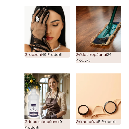
Gredzeni
49 Produkti
Grīdas kopšanai
24
Produkti
Grīdas uzkopšanai
9
Grima bāze
5 Produkti
Produkti