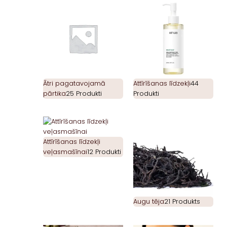
Ātri pagatavojamā
Attīrīšanas līdzekļi
44
pārtika
25 Produkti
Produkti
Attīrīšanas līdzekļi
veļasmašīnai
12 Produkti
Augu tēja
21 Produkts