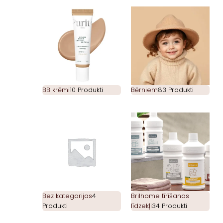
BB krēmi
10 Produkti
Bērniem
83 Produkti
Bez kategorijas
4
Brilhome tīrīšanas
Produkti
līdzekļi
34 Produkti