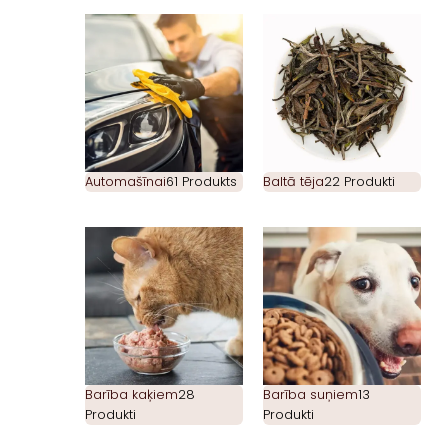
Automašīnai
61 Produkts
Baltā tēja
22 Produkti
Barība kaķiem
28
Barība suņiem
13
Produkti
Produkti