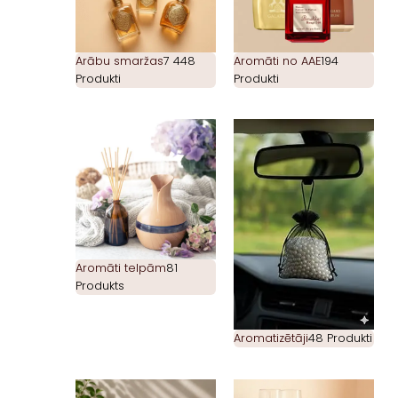
Arābu smaržas
7 448
Aromāti no AAE
194
Produkti
Produkti
Aromāti telpām
81
Produkts
Aromatizētāji
48 Produkti