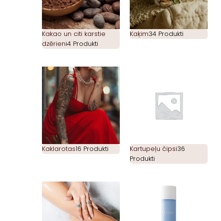
Kakao un citi karstie
Kaķim
34 Produkti
dzērieni
4 Produkti
Kaklarotas
16 Produkti
Kartupeļu čipsi
36
Produkti