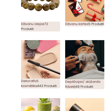
Dāvanu idejas
72
Dāvanu kartes
5 Produkti
Produkti
Dekoratīvā
Depilācijas/ skūšanās
kosmētika
443 Produkti
līdzekļi
49 Produkti