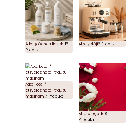
Atkaļķošanas līdzekļi
15
Atkaļķotāji
6 Produkti
Produkti
Atkaļķotāji/
atsvaidzinātāji trauku
mašīnām
17 Produkti
Ātrā piegāde
86
Produkti