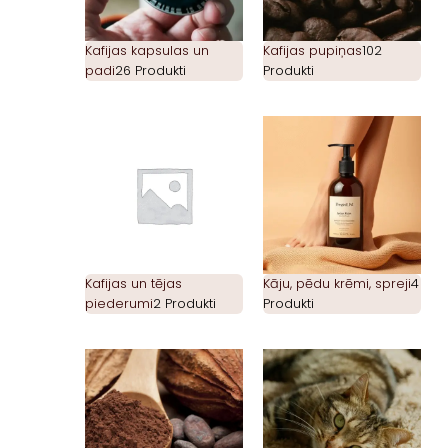
Kafijas kapsulas un
Kafijas pupiņas
102
padi
26 Produkti
Produkti
Kafijas un tējas
Kāju, pēdu krēmi, spreji
4
piederumi
2 Produkti
Produkti