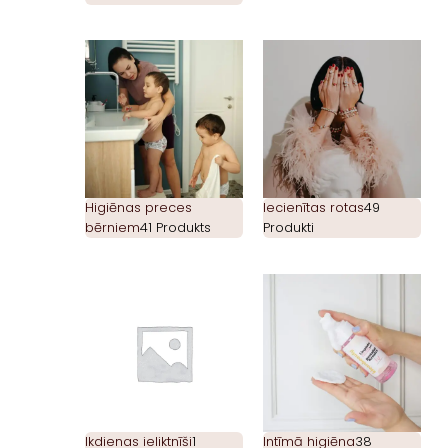
Higiēnas preces
Iecienītas rotas
49
bērniem
41 Produkts
Produkti
Ikdienas ieliktnīši
1
Intīmā higiēna
38