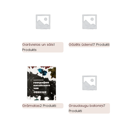
Garšvielas un sāls
1
Gāzēts ūdens
17 Produkti
Produkts
Grāmatas
2 Produkti
Graudaugu batoniņi
7
Produkti