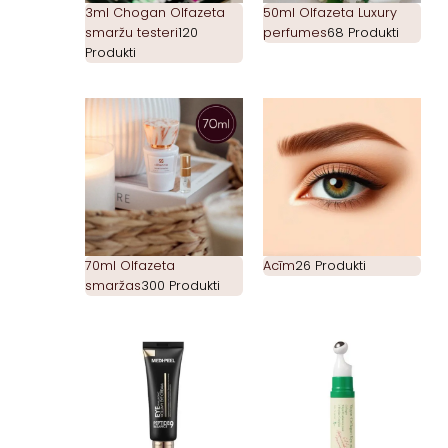
3ml Chogan Olfazeta
50ml Olfazeta Luxury
smaržu testeri
120
perfumes
68 Produkti
Produkti
70ml Olfazeta
Acīm
26 Produkti
smaržas
300 Produkti