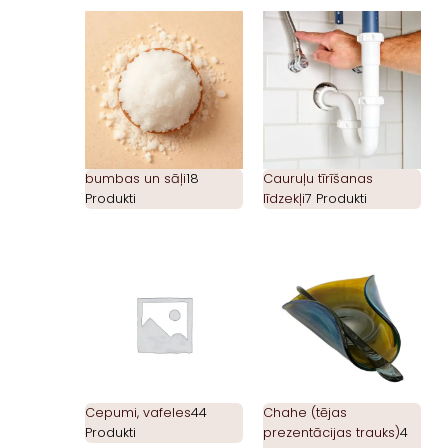
bumbas un sāļi
18
Cauruļu tīrīšanas
Produkti
līdzekļi
7 Produkti
Cepumi, vafeles
44
Chahe (tējas
Produkti
prezentācijas trauks)
4