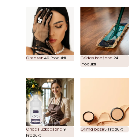
Gredzeni
49 Produkti
Grīdas kopšanai
24
Produkti
Grīdas uzkopšanai
9
Grima bāze
5 Produkti
Produkti