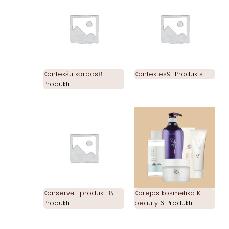
Konfekšu kārbas
8
Konfektes
91 Produkts
Produkti
Konservēti produkti
18
Korejas kosmētika K-
Produkti
beauty
16 Produkti