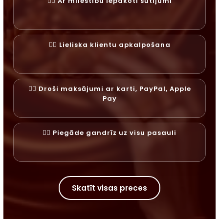
✓⃝ Ar mīlestību iepakoti sūtījumi
✓⃝ Lieliska klientu apkalpošana
✓⃝ Droši maksājumi ar karti, PayPal, Apple
Pay
✓⃝ Piegāde gandrīz uz visu pasauli
Skatīt visas preces