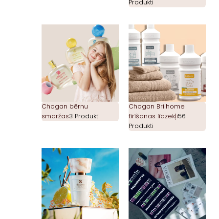
Produkti
Chogan bērnu
Chogan Brilhome
smaržas
3 Produkti
tīrīšanas līdzekļi
56
Produkti