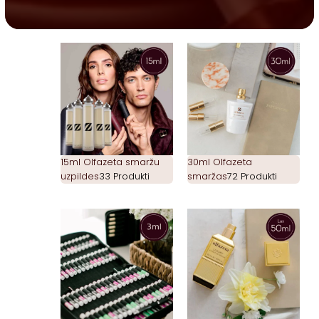
15ml Olfazeta smaržu
30ml Olfazeta
uzpildes
33 Produkti
smaržas
72 Produkti