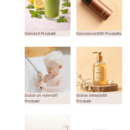
Detoks
3 Produkti
Dezodoranti
151 Produkts
Dušai un vannai
17
Dušas želejas
65
Produkti
Produkti