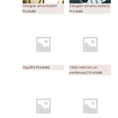
Chogan smaržas
617
Chogan smaržu koferi
2
Produkti
Produkti
Čipsi
53 Produkti
Citas mērces un
piedevas
2 Produkti