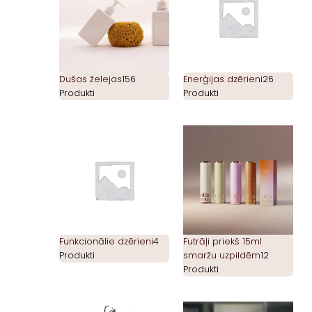
Dušas želejas
156
Enerģijas dzērieni
26
Produkti
Produkti
Funkcionālie dzērieni
4
Futrāļi priekš 15ml
Produkti
smaržu uzpildēm
12
Produkti