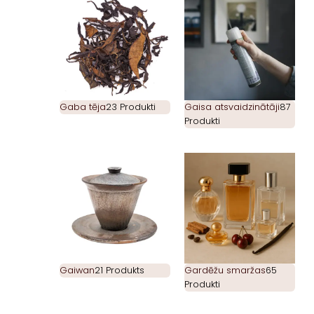
Gaba tēja
23 Produkti
Gaisa atsvaidzinātāji
87
Produkti
Gaiwan
21 Produkts
Gardēžu smaržas
65
Produkti