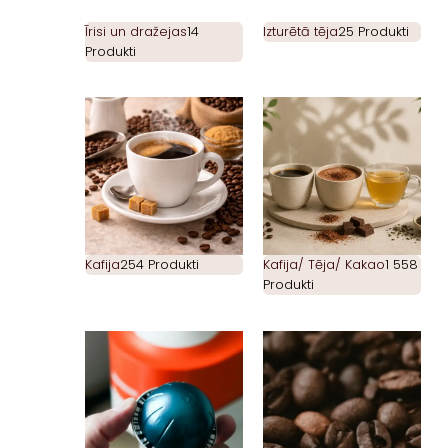
Īrisi un dražejas
14
Izturētā tēja
25 Produkti
Produkti
Kafija
254 Produkti
Kafija/ Tēja/ Kakao
1 558
Produkti