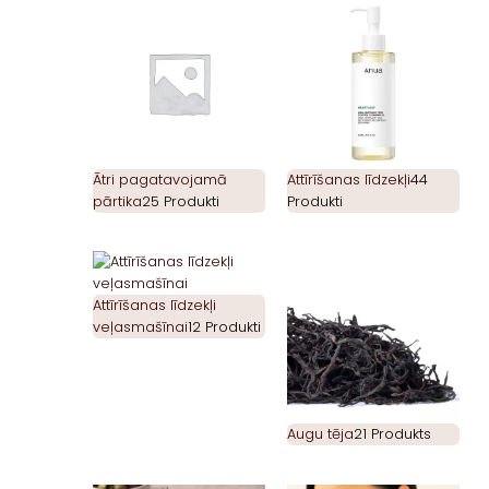
Ātri pagatavojamā
Attīrīšanas līdzekļi
44
pārtika
25 Produkti
Produkti
Attīrīšanas līdzekļi
veļasmašīnai
12 Produkti
Augu tēja
21 Produkts