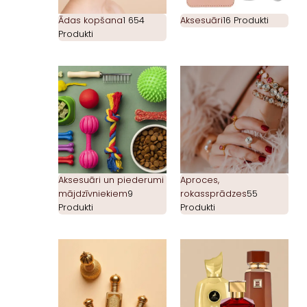
Ādas kopšana
1 654
Aksesuāri
16 Produkti
Produkti
Aksesuāri un piederumi
Aproces,
mājdzīvniekiem
9
rokassprādzes
55
Produkti
Produkti