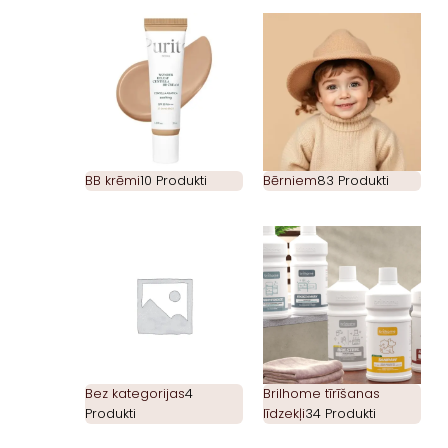
BB krēmi
10 Produkti
Bērniem
83 Produkti
Bez kategorijas
4
Brilhome tīrīšanas
Produkti
līdzekļi
34 Produkti