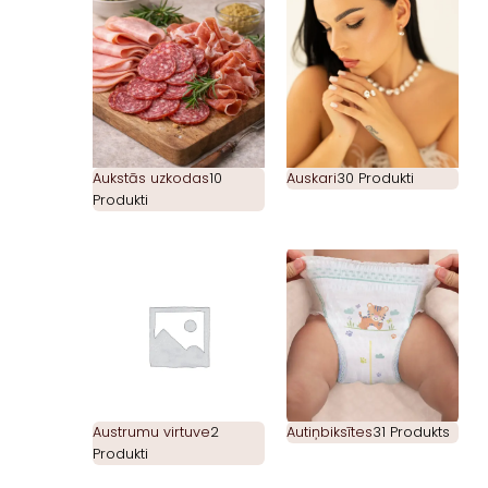
Aukstās uzkodas
10
Auskari
30 Produkti
Produkti
Austrumu virtuve
2
Autiņbiksītes
31 Produkts
Produkti