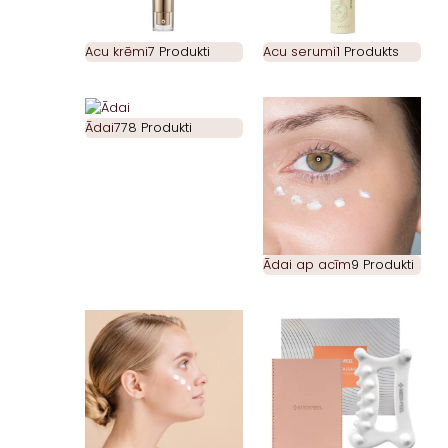
Acu krēmi
7 Produkti
Acu serumi
1 Produkts
Ādai
778 Produkti
Ādai ap acīm
9 Produkti