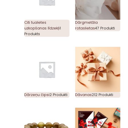
Citi tualetes
Dārgmetāla
uzkopšanas līdzekļi
1
rotaslietas
47 Produkti
Produkts
Dārzeņu čipsi
2 Produkti
Dāvanas
212 Produkti