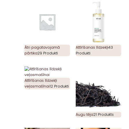
Ātri pagatavojamā
Attīrīšanas līdzekļi
43
pārtika
29 Produkti
Produkti
Attīrīšanas līdzekļi
veļasmašīnai
12 Produkti
Augu tēja
21 Produkts