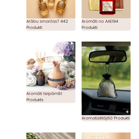
Arābu smaržas
7 442
Aromāti no AAE
194
Produkti
Produkti
Aromāti telpām
81
Produkts
Aromatizētāji
50 Produkti