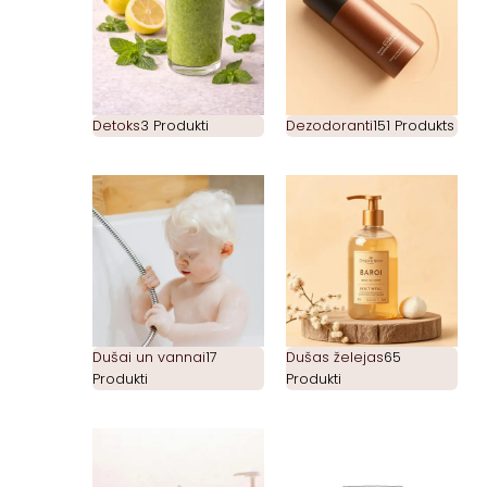
Detoks
3 Produkti
Dezodoranti
151 Produkts
Dušai un vannai
17
Dušas želejas
65
Produkti
Produkti