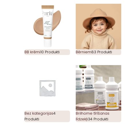
BB krēmi
10 Produkti
Bērniem
83 Produkti
Bez kategorijas
4
Brilhome tīrīšanas
Produkti
līdzekļi
34 Produkti