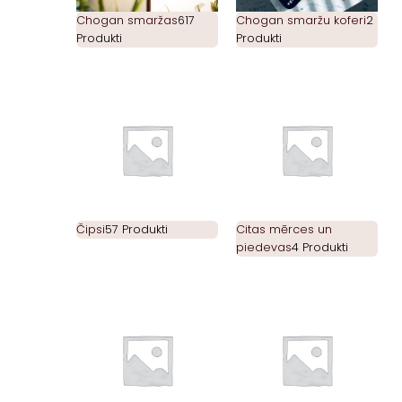
Chogan smaržas
617
Chogan smaržu koferi
2
Produkti
Produkti
Čipsi
57 Produkti
Citas mērces un
piedevas
4 Produkti