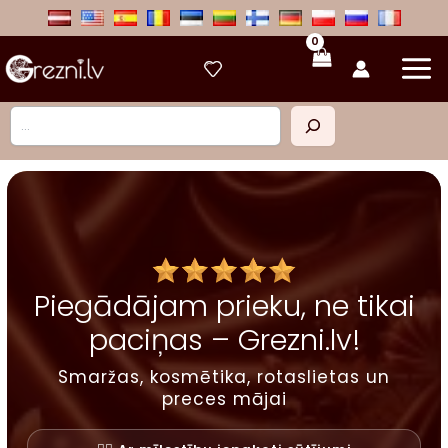
Skip
to
content
Meklēt
Piegādājam prieku, ne tikai
paciņas – Grezni.lv!
Smaržas, kosmētika, rotaslietas un
preces mājai