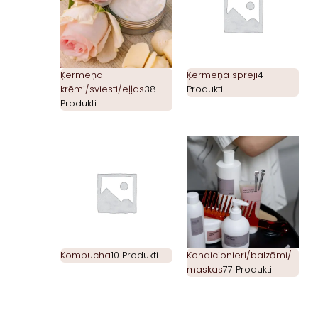
Ķermeņa
Ķermeņa spreji
4
krēmi/sviesti/eļļas
38
Produkti
Produkti
Kombucha
10 Produkti
Kondicionieri/balzāmi/
maskas
77 Produkti