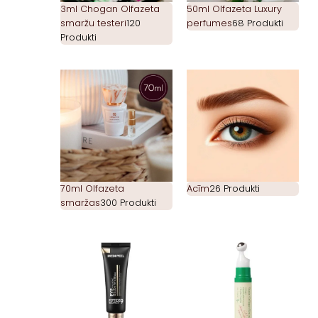
3ml Chogan Olfazeta
50ml Olfazeta Luxury
smaržu testeri
120
perfumes
68 Produkti
Produkti
70ml Olfazeta
Acīm
26 Produkti
smaržas
300 Produkti