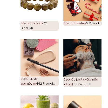
Dāvanu idejas
72
Dāvanu kartes
5 Produkti
Produkti
Dekoratīvā
Depilācijas/ skūšanās
kosmētika
442 Produkti
līdzekļi
50 Produkti