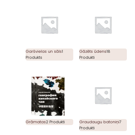
Garšvielas un sāls
1
Gāzēts ūdens
18
Produkts
Produkti
Grāmatas
2 Produkti
Graudaugu batoniņi
7
Produkti