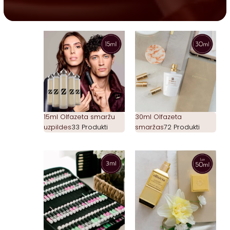
15ml Olfazeta smaržu
30ml Olfazeta
uzpildes
33 Produkti
smaržas
72 Produkti