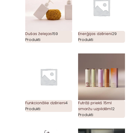
Dušas želejas
159
Enerģijas dzērieni
29
Produkti
Produkti
Funkcionālie dzērieni
4
Futrāļi priekš 15ml
Produkti
smaržu uzpildēm
12
Produkti