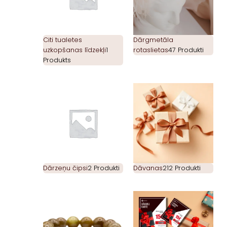
Citi tualetes
Dārgmetāla
uzkopšanas līdzekļi
1
rotaslietas
47 Produkti
Produkts
Dārzeņu čipsi
2 Produkti
Dāvanas
212 Produkti