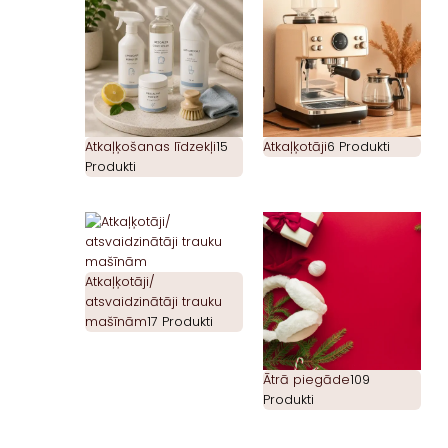
Atkaļķošanas līdzekļi
15
Atkaļķotāji
6 Produkti
Produkti
Atkaļķotāji/
atsvaidzinātāji trauku
mašīnām
17 Produkti
Ātrā piegāde
109
Produkti