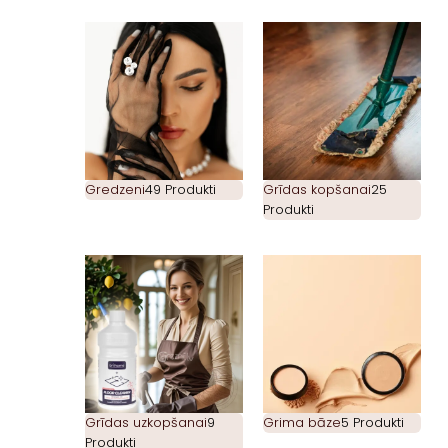
Gredzeni
49 Produkti
Grīdas kopšanai
25
Produkti
Grīdas uzkopšanai
9
Grima bāze
5 Produkti
Produkti