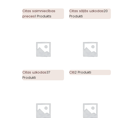
Citas saimniecības
Citas sāļās uzkodas
20
preces
1 Produkts
Produkti
Citas uzkodas
37
Citi
2 Produkti
Produkti