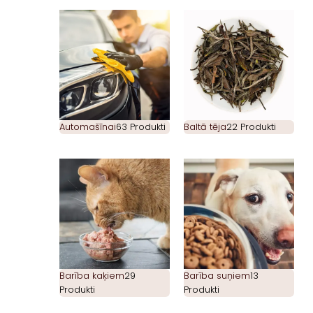
Automašīnai
63 Produkti
Baltā tēja
22 Produkti
Barība kaķiem
29
Barība suņiem
13
Produkti
Produkti