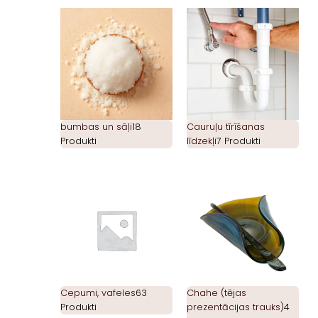
bumbas un sāļi
18
Cauruļu tīrīšanas
Produkti
līdzekļi
7 Produkti
Cepumi, vafeles
63
Chahe (tējas
Produkti
prezentācijas trauks)
4