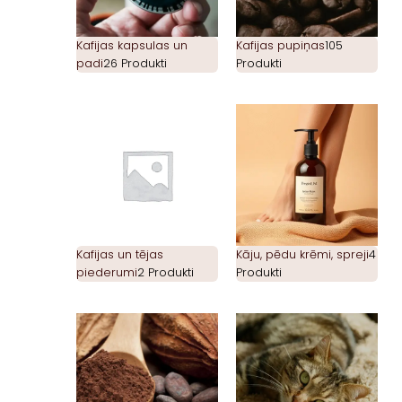
Kafijas kapsulas un
Kafijas pupiņas
105
padi
26 Produkti
Produkti
Kafijas un tējas
Kāju, pēdu krēmi, spreji
4
piederumi
2 Produkti
Produkti