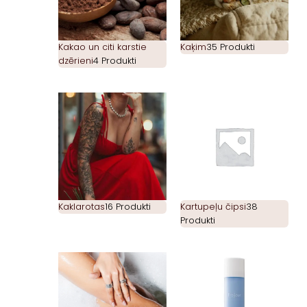
Kakao un citi karstie
Kaķim
35 Produkti
dzērieni
4 Produkti
Kaklarotas
16 Produkti
Kartupeļu čipsi
38
Produkti