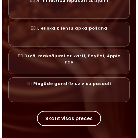
✓⃝ Ar mīlestību iepakoti sūtījumi
✓⃝ Lieliska klientu apkalpošana
✓⃝ Droši maksājumi ar karti, PayPal, Apple
Pay
✓⃝ Piegāde gandrīz uz visu pasauli
Skatīt visas preces