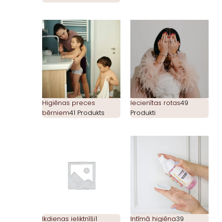
Higiēnas preces
Iecienītas rotas
49
bērniem
41 Produkts
Produkti
Ikdienas ieliktnīši
1
Intīmā higiēna
39