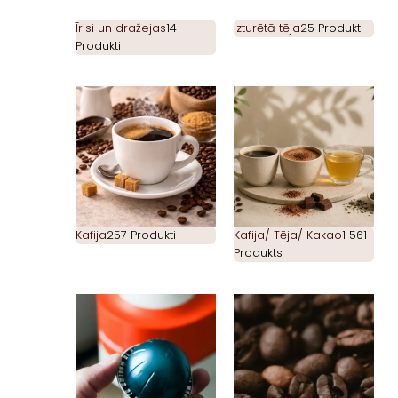
Īrisi un dražejas
14
Izturētā tēja
25 Produkti
Produkti
Kafija
257 Produkti
Kafija/ Tēja/ Kakao
1 561
Produkts