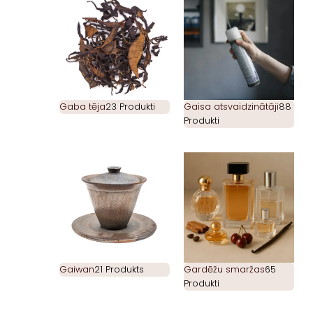
Gaba tēja
23 Produkti
Gaisa atsvaidzinātāji
88
Produkti
Gaiwan
21 Produkts
Gardēžu smaržas
65
Produkti