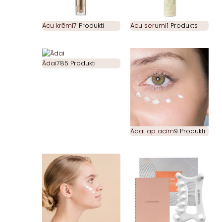
Acu krēmi
7 Produkti
Acu serumi
1 Produkts
Ādai
785 Produkti
Ādai ap acīm
9 Produkti