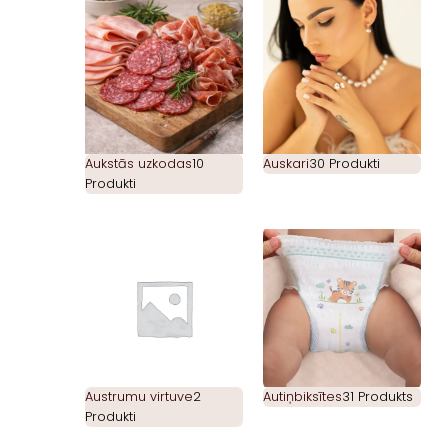
Aukstās uzkodas
10
Auskari
30 Produkti
Produkti
Austrumu virtuve
2
Autiņbiksītes
31 Produkts
Produkti