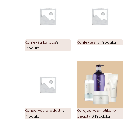
Konfekšu kārbas
9
Konfektes
117 Produkti
Produkti
Konservēti produkti
19
Korejas kosmētika K-
Produkti
beauty
16 Produkti