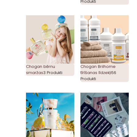
Produkti
Chogan bērnu
Chogan Brilhome
smaržas
3 Produkti
tīrīšanas līdzekļi
56
Produkti