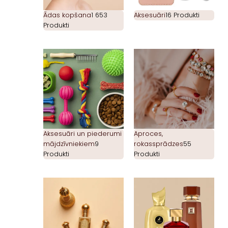
Ādas kopšana
1 653
Aksesuāri
16 Produkti
Produkti
Aksesuāri un piederumi
Aproces,
mājdzīvniekiem
9
rokassprādzes
55
Produkti
Produkti