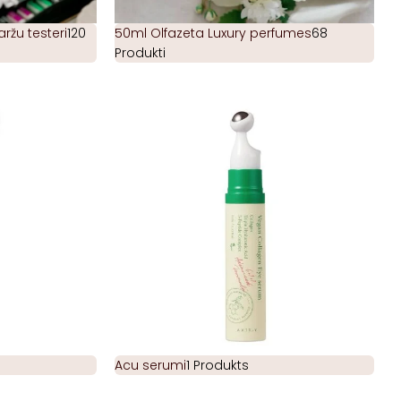
žu testeri
120
50ml Olfazeta Luxury perfumes
68
Produkti
Acu serumi
1 Produkts