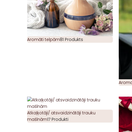
Aromāti telpām
81 Produkts
Aromat
Atkaļķotāji/ atsvaidzinātāji trauku
mašīnām
17 Produkti