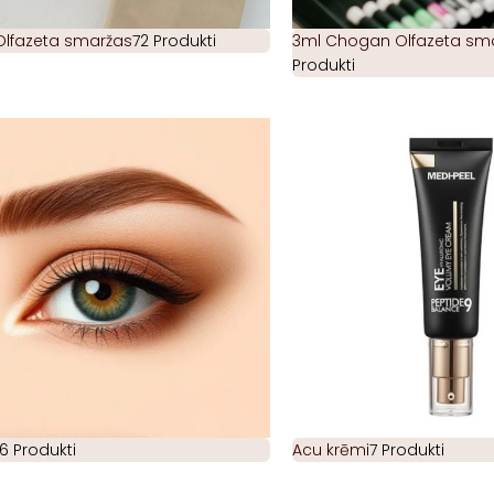
Olfazeta smaržas
72 Produkti
3ml Chogan Olfazeta smar
Produkti
6 Produkti
Acu krēmi
7 Produkti