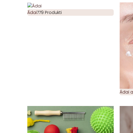
Ādai
779 Produkti
Ādai 