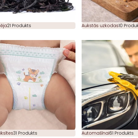
ēja
21 Produkts
Aukstās uzkodas
10 Produk
iksītes
31 Produkts
Automašīnai
61 Produkts