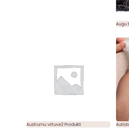
Augu t
Austrumu virtuve
2 Produkti
Autiņb