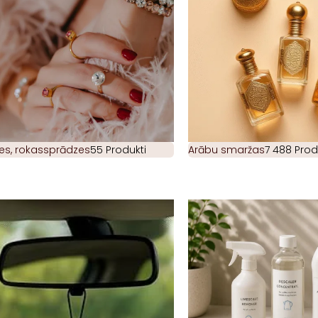
es, rokassprādzes
55 Produkti
Arābu smaržas
7 488 Prod