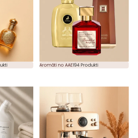
ukti
Aromāti no AAE
194 Produkti