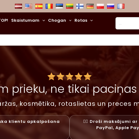
Meklēt
TOP!
Skaistumam
Chogan
Rotas
 prieku, ne tikai paciņas –
ržas, kosmētika, rotaslietas un preces m
liska klientu apkalpošana
✓⃝ Droši maksājumi ar 
PayPal, Apple Pa