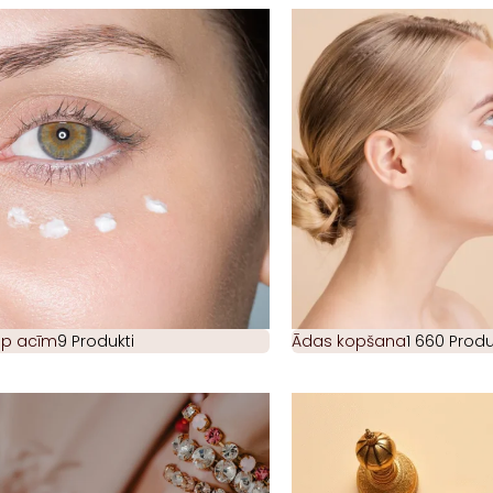
ap acīm
9 Produkti
Ādas kopšana
1 660 Produ