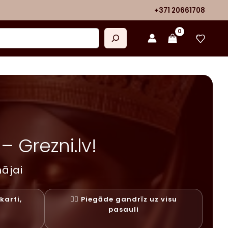
+371 20661708
 Grezni.lv!
ājai
karti,
✓⃝ Piegāde gandrīz uz visu
y
pasauli