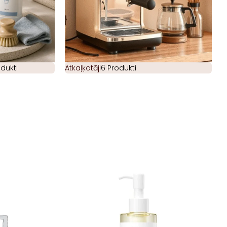
odukti
Atkaļķotāji
6 Produkti