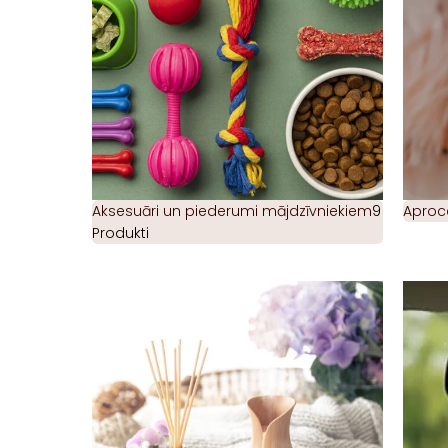
Aksesuāri un piederumi mājdzīvniekiem
9
Aproc
Produkti