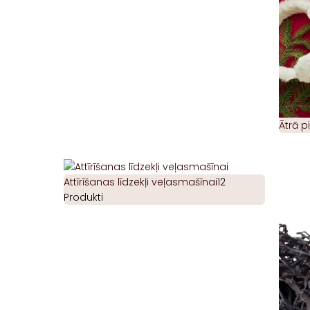
Ātrā 
Attīrīšanas līdzekļi veļasmašīnai
12
Produkti