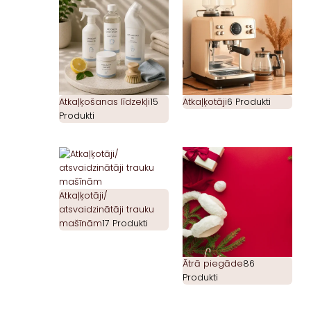
Atkaļķošanas līdzekļi
15
Atkaļķotāji
6 Produkti
Produkti
Atkaļķotāji/
atsvaidzinātāji trauku
mašīnām
17 Produkti
Ātrā piegāde
86
Produkti