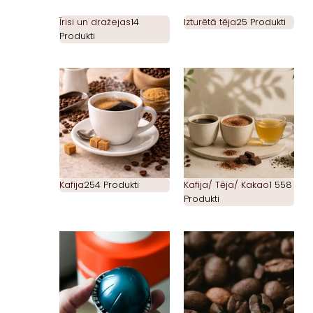
Īrisi un dražejas
14
Izturētā tēja
25 Produkti
Produkti
Kafija
254 Produkti
Kafija/ Tēja/ Kakao
1 558
Produkti