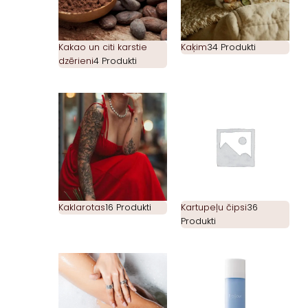
Kakao un citi karstie
Kaķim
34 Produkti
dzērieni
4 Produkti
Kaklarotas
16 Produkti
Kartupeļu čipsi
36
Produkti