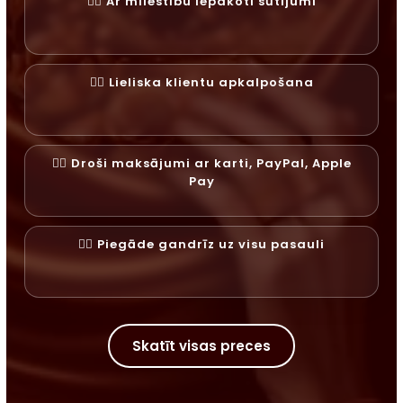
✓⃝ Ar mīlestību iepakoti sūtījumi
✓⃝ Lieliska klientu apkalpošana
✓⃝ Droši maksājumi ar karti, PayPal, Apple
Pay
✓⃝ Piegāde gandrīz uz visu pasauli
Skatīt visas preces