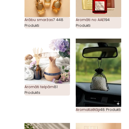
Arābu smaržas
7 448
Aromāti no AAE
194
Produkti
Produkti
Aromāti telpām
81
Produkts
Aromatizētāji
48 Produkti