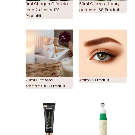
3ml Chogan Olfazeta
50ml Olfazeta Luxury
smaržu testeri
120
perfumes
68 Produkti
Produkti
70ml Olfazeta
Acīm
26 Produkti
smaržas
300 Produkti