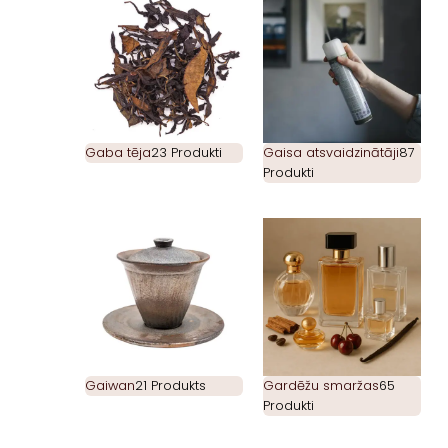
Gaba tēja
23 Produkti
Gaisa atsvaidzinātāji
87
Produkti
Gaiwan
21 Produkts
Gardēžu smaržas
65
Produkti