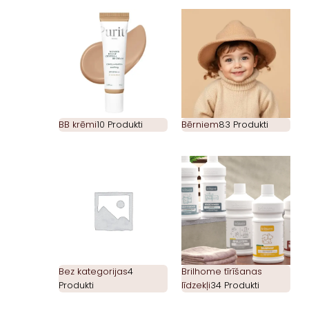
BB krēmi
10 Produkti
Bērniem
83 Produkti
Bez kategorijas
4
Brilhome tīrīšanas
Produkti
līdzekļi
34 Produkti