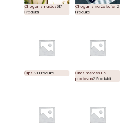
Chogan smaržas
617
Chogan smaržu koferi
2
Produkti
Produkti
Čipsi
53 Produkti
Citas mērces un
piedevas
2 Produkti