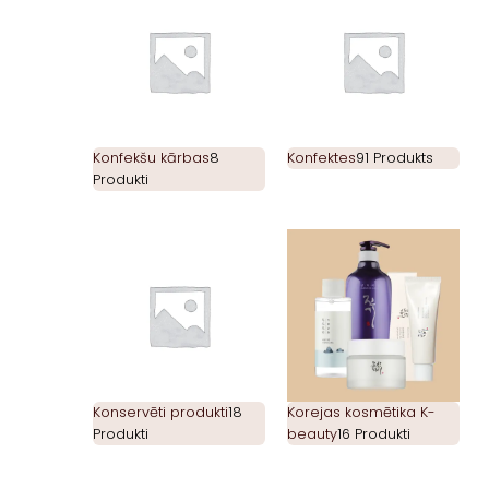
Konfekšu kārbas
8
Konfektes
91 Produkts
Produkti
Konservēti produkti
18
Korejas kosmētika K-
Produkti
beauty
16 Produkti