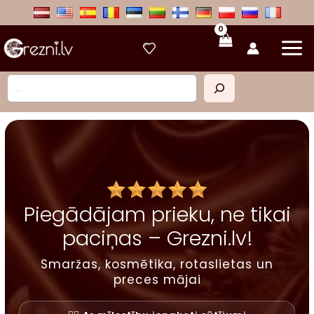
Skip
to
content
Meklēt
Piegādājam prieku, ne tikai
paciņas – Grezni.lv!
Smaržas, kosmētika, rotaslietas un
preces mājai