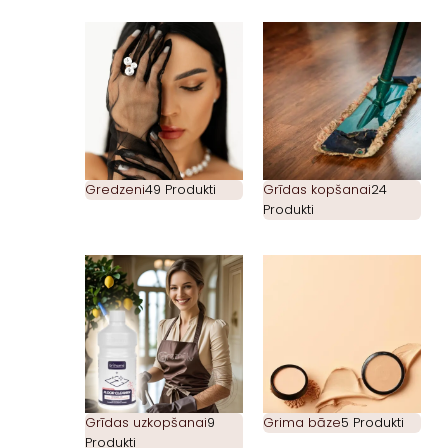
Gredzeni
49 Produkti
Grīdas kopšanai
24
Produkti
Grīdas uzkopšanai
9
Grima bāze
5 Produkti
Produkti