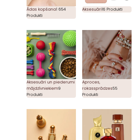
Ādas kopšana
1 654
Aksesuāri
16 Produkti
Produkti
Aksesuāri un piederumi
Aproces,
mājdzīvniekiem
9
rokassprādzes
55
Produkti
Produkti