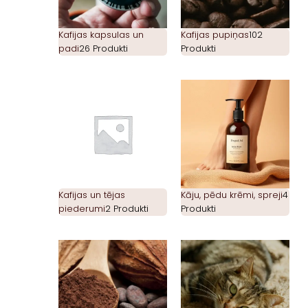
Kafijas kapsulas un
Kafijas pupiņas
102
padi
26 Produkti
Produkti
Kafijas un tējas
Kāju, pēdu krēmi, spreji
4
piederumi
2 Produkti
Produkti