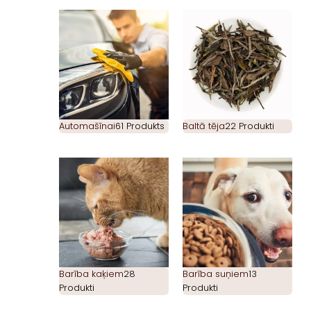
Automašīnai
61 Produkts
Baltā tēja
22 Produkti
Barība kaķiem
28
Barība suņiem
13
Produkti
Produkti