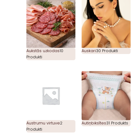
Aukstās uzkodas
10
Auskari
30 Produkti
Produkti
Austrumu virtuve
2
Autiņbiksītes
31 Produkts
Produkti