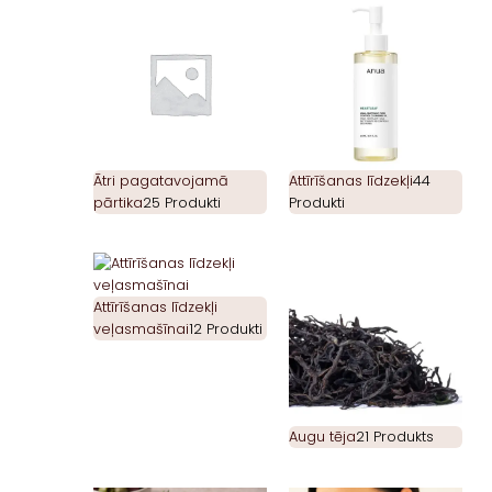
Ātri pagatavojamā
Attīrīšanas līdzekļi
44
pārtika
25 Produkti
Produkti
Attīrīšanas līdzekļi
veļasmašīnai
12 Produkti
Augu tēja
21 Produkts