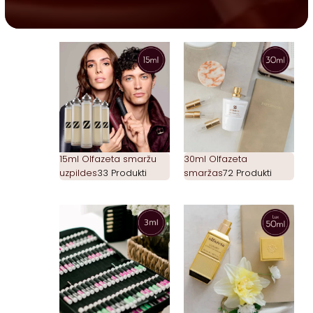
15ml Olfazeta smaržu
30ml Olfazeta
uzpildes
33 Produkti
smaržas
72 Produkti