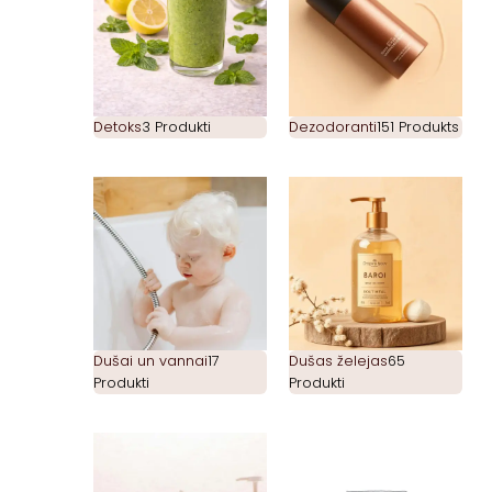
Detoks
3 Produkti
Dezodoranti
151 Produkts
Dušai un vannai
17
Dušas želejas
65
Produkti
Produkti