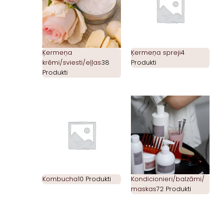
Ķermeņa
Ķermeņa spreji
4
krēmi/sviesti/eļļas
38
Produkti
Produkti
Kombucha
10 Produkti
Kondicionieri/balzāmi/
maskas
72 Produkti