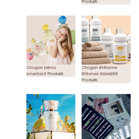
Produkti
Chogan bērnu
Chogan Brilhome
smaržas
3 Produkti
tīrīšanas līdzekļi
56
Produkti