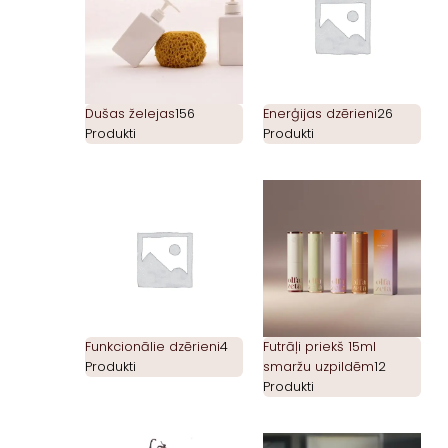
Dušas želejas
156
Enerģijas dzērieni
26
Produkti
Produkti
Funkcionālie dzērieni
4
Futrāļi priekš 15ml
Produkti
smaržu uzpildēm
12
Produkti