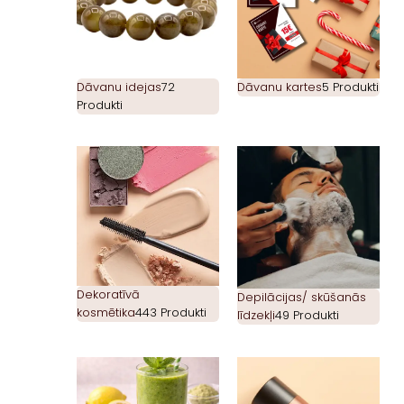
Dāvanu idejas
72
Dāvanu kartes
5 Produkti
Produkti
Dekoratīvā
Depilācijas/ skūšanās
kosmētika
443 Produkti
līdzekļi
49 Produkti