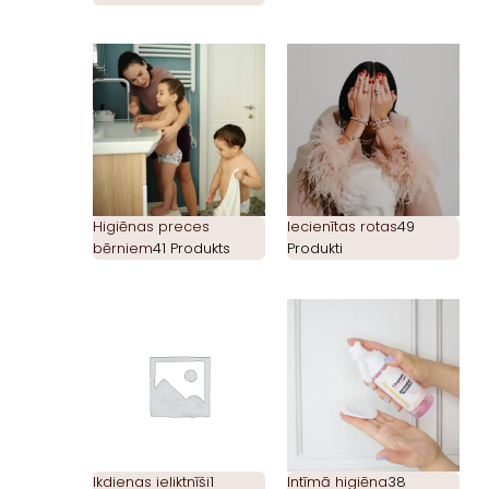
Higiēnas preces
Iecienītas rotas
49
bērniem
41 Produkts
Produkti
Ikdienas ieliktnīši
1
Intīmā higiēna
38