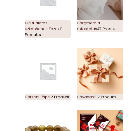
Citi tualetes
Dārgmetāla
uzkopšanas līdzekļi
1
rotaslietas
47 Produkti
Produkts
Dārzeņu čipsi
2 Produkti
Dāvanas
212 Produkti