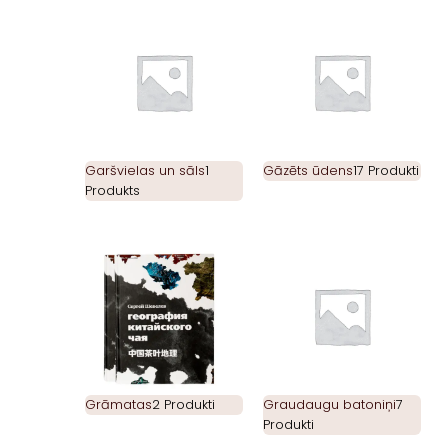
Garšvielas un sāls
1
Gāzēts ūdens
17 Produkti
Produkts
Grāmatas
2 Produkti
Graudaugu batoniņi
7
Produkti