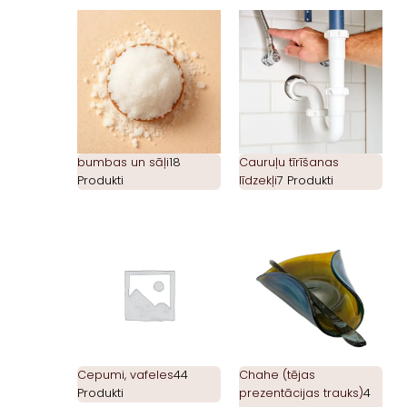
bumbas un sāļi
18
Cauruļu tīrīšanas
Produkti
līdzekļi
7 Produkti
Cepumi, vafeles
44
Chahe (tējas
Produkti
prezentācijas trauks)
4