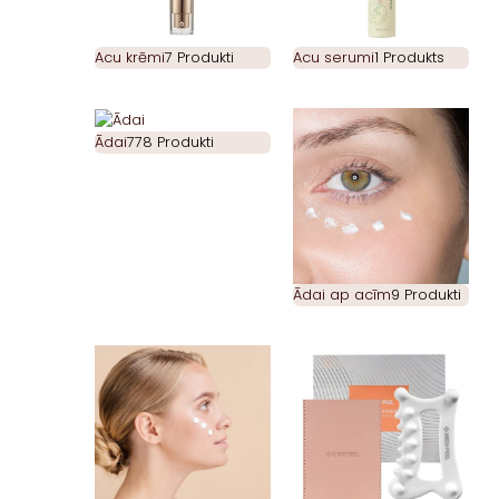
Acu krēmi
7 Produkti
Acu serumi
1 Produkts
Ādai
778 Produkti
Ādai ap acīm
9 Produkti