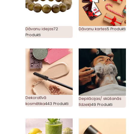
Dāvanu idejas
72
Dāvanu kartes
5 Produkti
Produkti
Dekoratīvā
Depilācijas/ skūšanās
kosmētika
443 Produkti
līdzekļi
49 Produkti