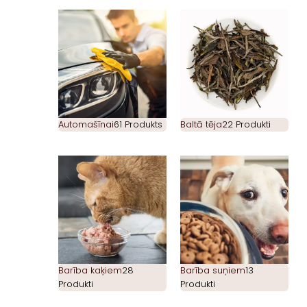
Automašīnai
61 Produkts
Baltā tēja
22 Produkti
Barība kaķiem
28
Barība suņiem
13
Produkti
Produkti