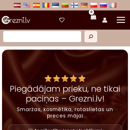
Skip
to
content
Meklēt
Piegādājam prieku, ne tikai
paciņas – Grezni.lv!
Smaržas, kosmētika, rotaslietas un
preces mājai