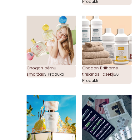
Produkti
Chogan bērnu
Chogan Brilhome
smaržas
3 Produkti
tīrīšanas līdzekļi
56
Produkti