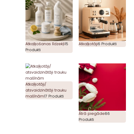
Atkaļķošanas līdzekļi
15
Atkaļķotāji
6 Produkti
Produkti
Atkaļķotāji/
atsvaidzinātāji trauku
mašīnām
17 Produkti
Ātrā piegāde
86
Produkti