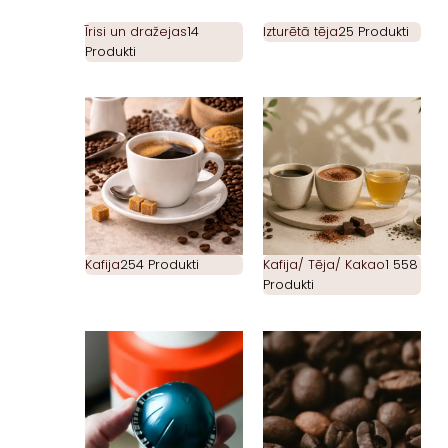
Īrisi un dražejas
14
Izturētā tēja
25 Produkti
Produkti
Kafija
254 Produkti
Kafija/ Tēja/ Kakao
1 558
Produkti