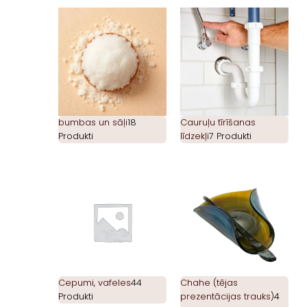
bumbas un sāļi
18
Cauruļu tīrīšanas
Produkti
līdzekļi
7 Produkti
Cepumi, vafeles
44
Chahe (tējas
Produkti
prezentācijas trauks)
4