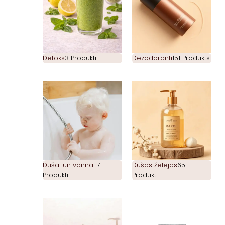
Detoks
3 Produkti
Dezodoranti
151 Produkts
Dušai un vannai
17
Dušas želejas
65
Produkti
Produkti