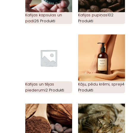
Kafijas kapsulas un
Kafijas pupiņas
102
padi
26 Produkti
Produkti
Kafijas un tējas
Kāju, pēdu krēmi, spreji
4
piederumi
2 Produkti
Produkti