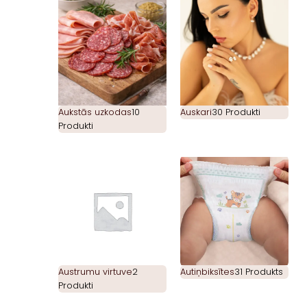
Aukstās uzkodas
10
Auskari
30 Produkti
Produkti
Austrumu virtuve
2
Autiņbiksītes
31 Produkts
Produkti