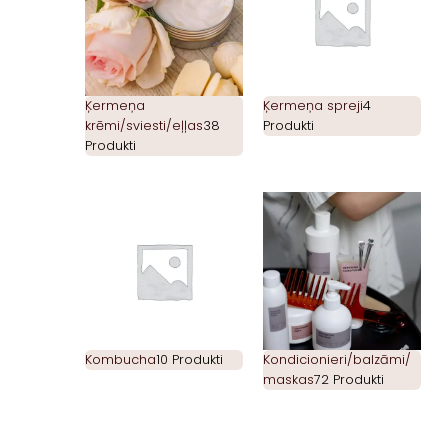
Ķermeņa
Ķermeņa spreji
4
krēmi/sviesti/eļļas
38
Produkti
Produkti
Kombucha
10 Produkti
Kondicionieri/balzāmi/
maskas
72 Produkti