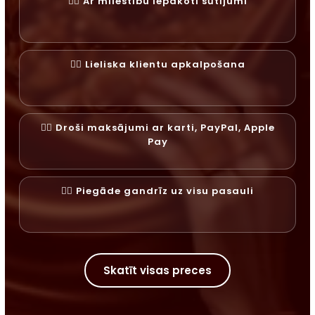
✓⃝ Ar mīlestību iepakoti sūtījumi
✓⃝ Lieliska klientu apkalpošana
✓⃝ Droši maksājumi ar karti, PayPal, Apple
Pay
✓⃝ Piegāde gandrīz uz visu pasauli
Skatīt visas preces