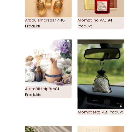
Arābu smaržas
7 448
Aromāti no AAE
194
Produkti
Produkti
Aromāti telpām
81
Produkts
Aromatizētāji
48 Produkti