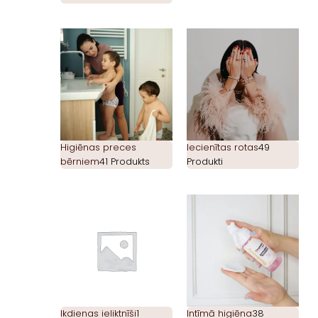
Higiēnas preces
Iecienītas rotas
49
bērniem
41 Produkts
Produkti
Ikdienas ieliktnīši
1
Intīmā higiēna
38