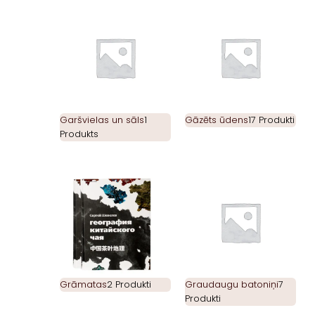
Garšvielas un sāls
1
Gāzēts ūdens
17 Produkti
Produkts
Grāmatas
2 Produkti
Graudaugu batoniņi
7
Produkti