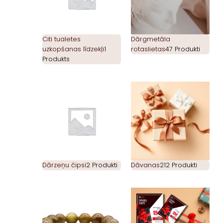
Citi tualetes
Dārgmetāla
uzkopšanas līdzekļi
1
rotaslietas
47 Produkti
Produkts
Dārzeņu čipsi
2 Produkti
Dāvanas
212 Produkti