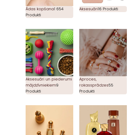
Ādas kopšana
1 654
Aksesuāri
16 Produkti
Produkti
Aksesuāri un piederumi
Aproces,
mājdzīvniekiem
9
rokassprādzes
55
Produkti
Produkti