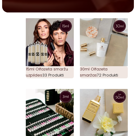
15ml Olfazeta smaržu
30ml Olfazeta
uzpildes
33 Produkti
smaržas
72 Produkti