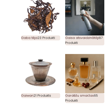
Gaba tēja
23 Produkti
Gaisa atsvaidzinātāji
87
Produkti
Gaiwan
21 Produkts
Gardēžu smaržas
65
Produkti