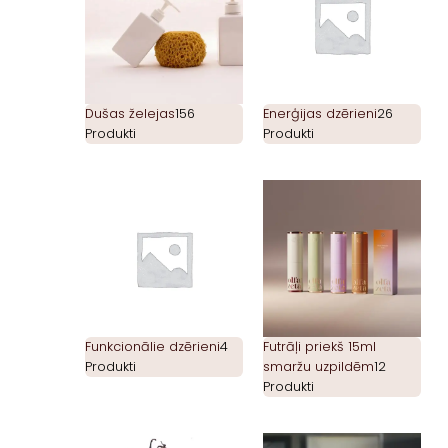
Dušas želejas
156
Enerģijas dzērieni
26
Produkti
Produkti
Funkcionālie dzērieni
4
Futrāļi priekš 15ml
Produkti
smaržu uzpildēm
12
Produkti