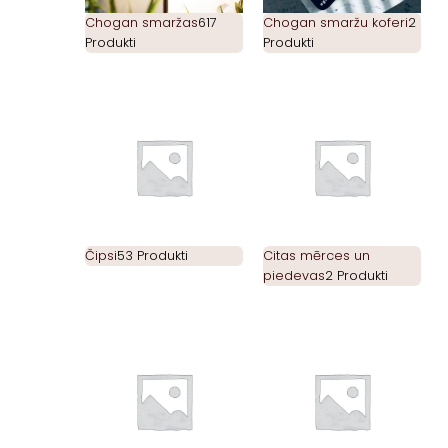
Chogan smaržas
617
Chogan smaržu koferi
2
Produkti
Produkti
Čipsi
53 Produkti
Citas mērces un
piedevas
2 Produkti