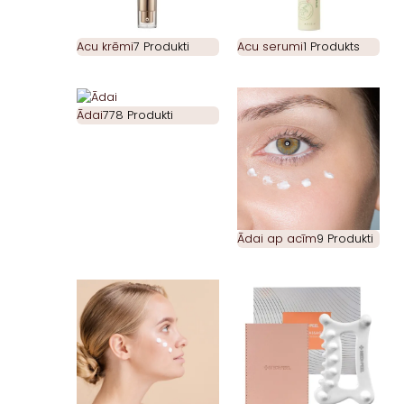
Acu krēmi
7 Produkti
Acu serumi
1 Produkts
Ādai
778 Produkti
Ādai ap acīm
9 Produkti