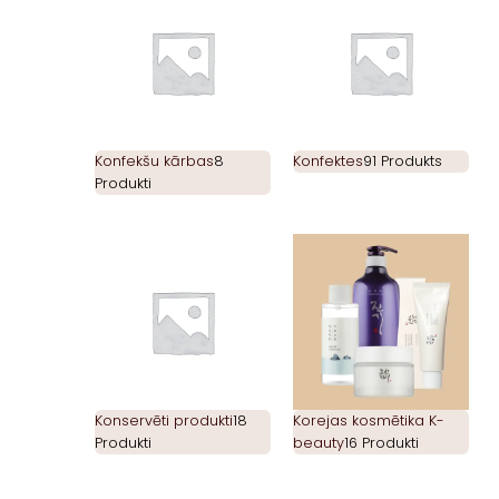
Konfekšu kārbas
8
Konfektes
91 Produkts
Produkti
Konservēti produkti
18
Korejas kosmētika K-
Produkti
beauty
16 Produkti