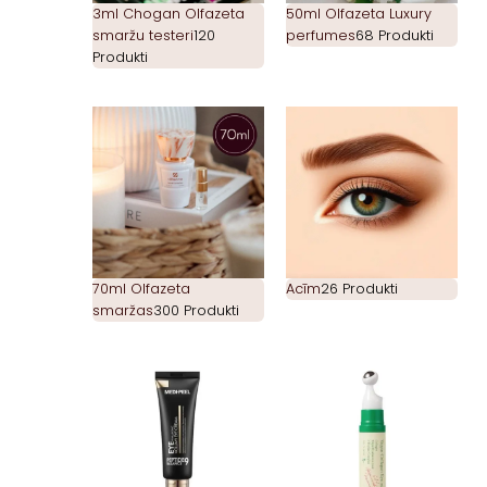
3ml Chogan Olfazeta
50ml Olfazeta Luxury
smaržu testeri
120
perfumes
68 Produkti
Produkti
70ml Olfazeta
Acīm
26 Produkti
smaržas
300 Produkti