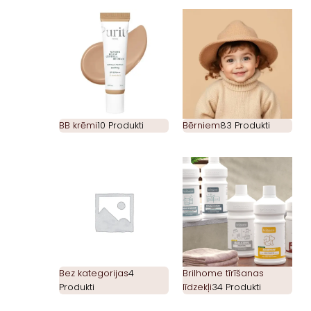
BB krēmi
10 Produkti
Bērniem
83 Produkti
Bez kategorijas
4
Brilhome tīrīšanas
Produkti
līdzekļi
34 Produkti