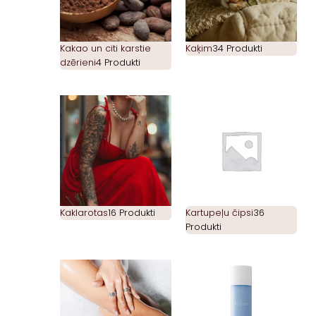
Kakao un citi karstie
Kaķim
34 Produkti
dzērieni
4 Produkti
Kaklarotas
16 Produkti
Kartupeļu čipsi
36
Produkti