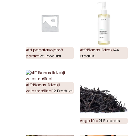
Ātri pagatavojamā
Attīrīšanas līdzekļi
44
pārtika
25 Produkti
Produkti
Attīrīšanas līdzekļi
veļasmašīnai
12 Produkti
Augu tēja
21 Produkts