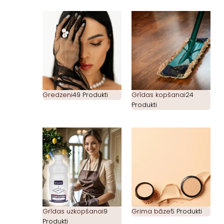
Gredzeni
49 Produkti
Grīdas kopšanai
24
Produkti
Grīdas uzkopšanai
9
Grima bāze
5 Produkti
Produkti