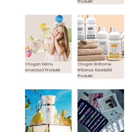
Produkti
Chogan bērnu
Chogan Brilhome
smaržas
3 Produkti
tīrīšanas līdzekļi
56
Produkti