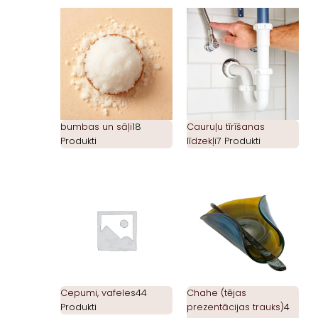
bumbas un sāļi
18
Cauruļu tīrīšanas
Produkti
līdzekļi
7 Produkti
Cepumi, vafeles
44
Chahe (tējas
Produkti
prezentācijas trauks)
4