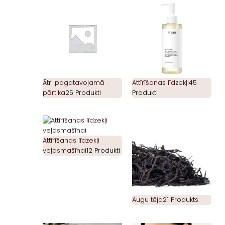
Ātri pagatavojamā
Attīrīšanas līdzekļi
45
pārtika
25 Produkti
Produkti
Attīrīšanas līdzekļi
veļasmašīnai
12 Produkti
Augu tēja
21 Produkts