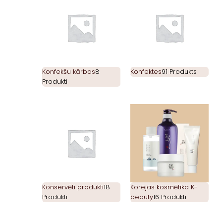
Konfekšu kārbas
8
Konfektes
91 Produkts
Produkti
Konservēti produkti
18
Korejas kosmētika K-
Produkti
beauty
16 Produkti