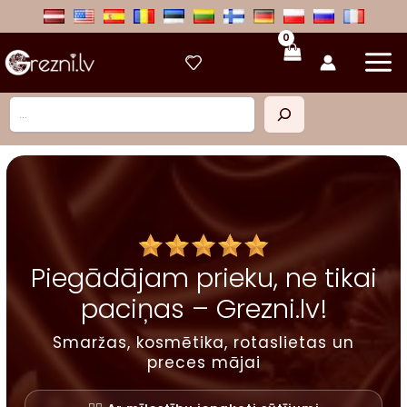
Skip
to
content
Meklēt
Piegādājam prieku, ne tikai
paciņas – Grezni.lv!
Smaržas, kosmētika, rotaslietas un
preces mājai