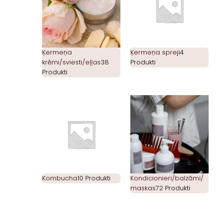
Ķermeņa
Ķermeņa spreji
4
krēmi/sviesti/eļļas
38
Produkti
Produkti
Kombucha
10 Produkti
Kondicionieri/balzāmi/
maskas
72 Produkti