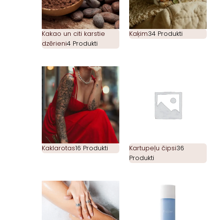
Kakao un citi karstie
Kaķim
34 Produkti
dzērieni
4 Produkti
Kaklarotas
16 Produkti
Kartupeļu čipsi
36
Produkti