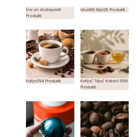
Īrisi un dražejas
14
Izturētā tēja
25 Produkti
Produkti
Kafija
254 Produkti
Kafija/ Tēja/ Kakao
1 558
Produkti