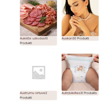
Aukstās uzkodas
10
Auskari
30 Produkti
Produkti
Austrumu virtuve
2
Autiņbiksītes
31 Produkts
Produkti