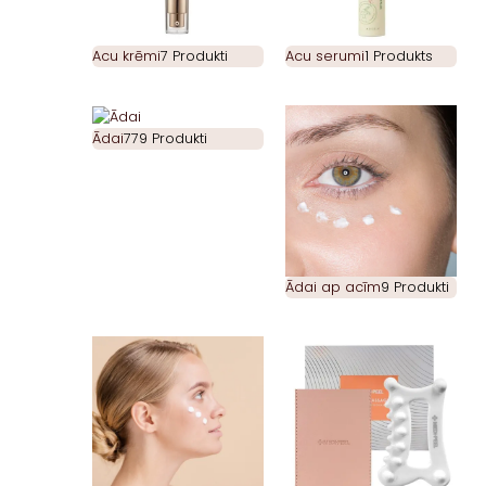
Acu krēmi
7 Produkti
Acu serumi
1 Produkts
Ādai
779 Produkti
Ādai ap acīm
9 Produkti