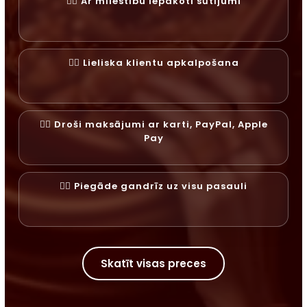
✓⃝ Ar mīlestību iepakoti sūtījumi
✓⃝ Lieliska klientu apkalpošana
✓⃝ Droši maksājumi ar karti, PayPal, Apple
Pay
✓⃝ Piegāde gandrīz uz visu pasauli
Skatīt visas preces