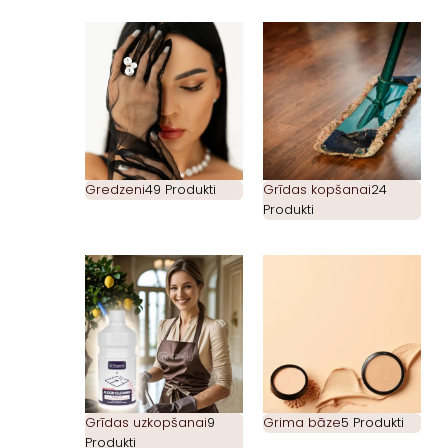
Gredzeni
49 Produkti
Grīdas kopšanai
24
Produkti
Grīdas uzkopšanai
9
Grima bāze
5 Produkti
Produkti