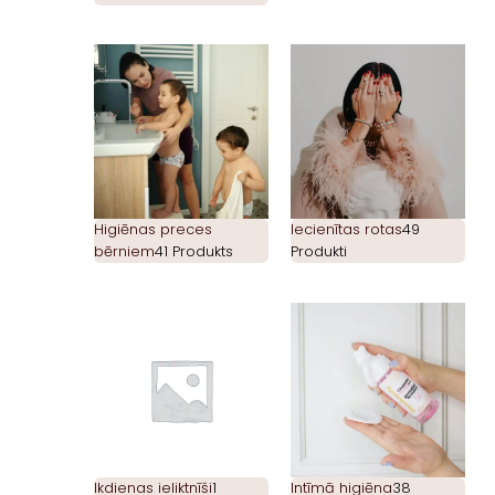
Higiēnas preces
Iecienītas rotas
49
bērniem
41 Produkts
Produkti
Ikdienas ieliktnīši
1
Intīmā higiēna
38