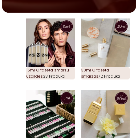
15ml Olfazeta smaržu
30ml Olfazeta
uzpildes
33 Produkti
smaržas
72 Produkti