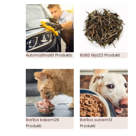
Automašīnai
61 Produkts
Baltā tēja
22 Produkti
Barība kaķiem
28
Barība suņiem
13
Produkti
Produkti