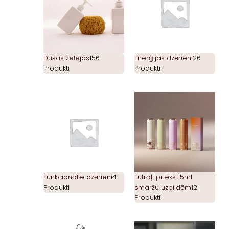
Dušas želejas
156
Enerģijas dzērieni
26
Produkti
Produkti
Funkcionālie dzērieni
4
Futrāļi priekš 15ml
Produkti
smaržu uzpildēm
12
Produkti