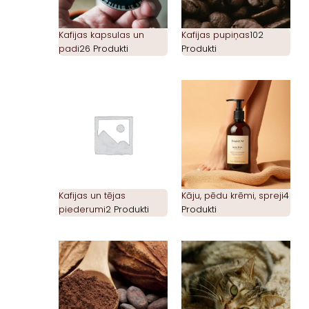
Kafijas kapsulas un
Kafijas pupiņas
102
padi
26 Produkti
Produkti
Kafijas un tējas
Kāju, pēdu krēmi, spreji
4
piederumi
2 Produkti
Produkti