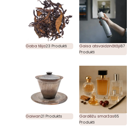
Gaba tēja
23 Produkti
Gaisa atsvaidzinātāji
87
Produkti
Gaiwan
21 Produkts
Gardēžu smaržas
65
Produkti