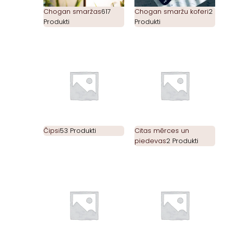
Chogan smaržas
617
Chogan smaržu koferi
2
Produkti
Produkti
Čipsi
53 Produkti
Citas mērces un
piedevas
2 Produkti