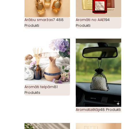
Arābu smaržas
7 488
Aromāti no AAE
194
Produkti
Produkti
Aromāti telpām
81
Produkts
Aromatizētāji
48 Produkti