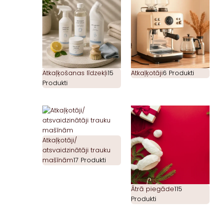
Atkaļķošanas līdzekļi
15
Atkaļķotāji
6 Produkti
Produkti
Atkaļķotāji/
atsvaidzinātāji trauku
mašīnām
17 Produkti
Ātrā piegāde
115
Produkti