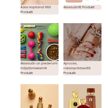
Ādas kopšana
1 660
Aksesuāri
16 Produkti
Produkti
Aksesuāri un piederumi
Aproces,
mājdzīvniekiem
9
rokassprādzes
55
Produkti
Produkti