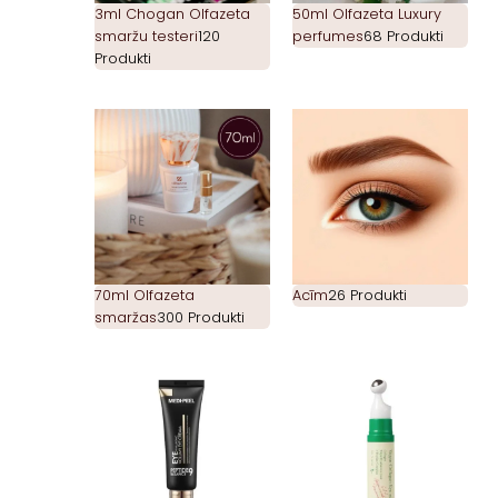
3ml Chogan Olfazeta
50ml Olfazeta Luxury
smaržu testeri
120
perfumes
68 Produkti
Produkti
70ml Olfazeta
Acīm
26 Produkti
smaržas
300 Produkti