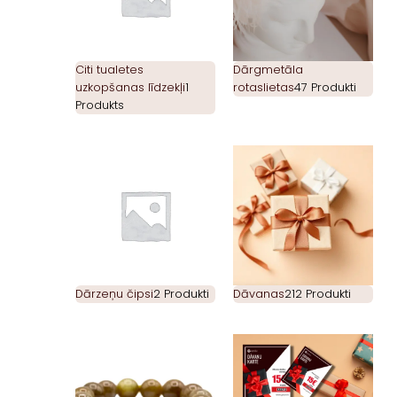
Citi tualetes
Dārgmetāla
uzkopšanas līdzekļi
1
rotaslietas
47 Produkti
Produkts
Dārzeņu čipsi
2 Produkti
Dāvanas
212 Produkti