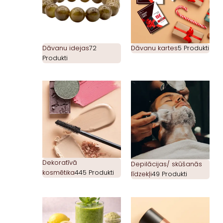
Dāvanu idejas
72
Dāvanu kartes
5 Produkti
Produkti
Dekoratīvā
Depilācijas/ skūšanās
kosmētika
445 Produkti
līdzekļi
49 Produkti