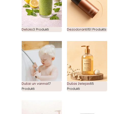
Detoks
3 Produkti
Dezodoranti
151 Produkts
Dušai un vannai
17
Dušas želejas
65
Produkti
Produkti