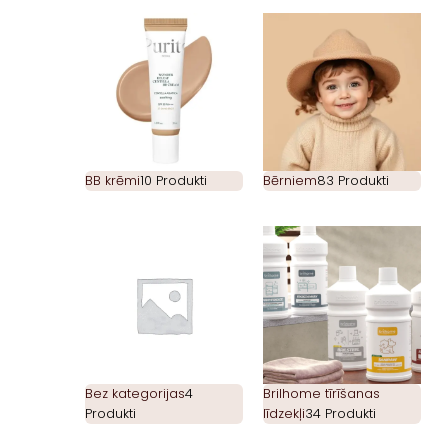
BB krēmi
10 Produkti
Bērniem
83 Produkti
Bez kategorijas
4
Brilhome tīrīšanas
Produkti
līdzekļi
34 Produkti