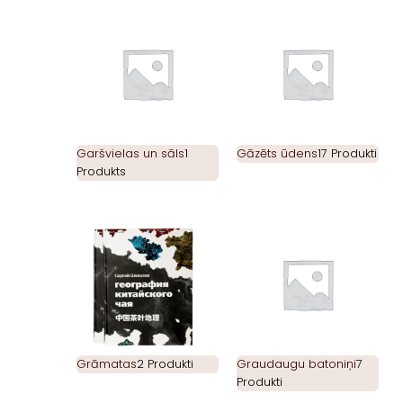
Garšvielas un sāls
1
Gāzēts ūdens
17 Produkti
Produkts
Grāmatas
2 Produkti
Graudaugu batoniņi
7
Produkti