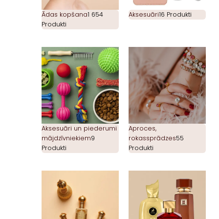
Ādas kopšana
1 654
Aksesuāri
16 Produkti
Produkti
Aksesuāri un piederumi
Aproces,
mājdzīvniekiem
9
rokassprādzes
55
Produkti
Produkti