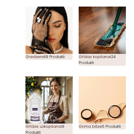
Gredzeni
49 Produkti
Grīdas kopšanai
24
Produkti
Grīdas uzkopšanai
9
Grima bāze
5 Produkti
Produkti