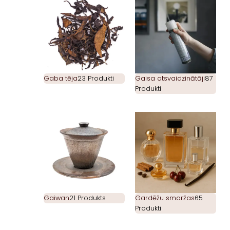
Gaba tēja
23 Produkti
Gaisa atsvaidzinātāji
87
Produkti
Gaiwan
21 Produkts
Gardēžu smaržas
65
Produkti