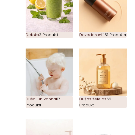
Detoks
3 Produkti
Dezodoranti
151 Produkts
Dušai un vannai
17
Dušas želejas
65
Produkti
Produkti