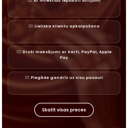
✓⃝ Ar mīlestību iepakoti sūtījumi
✓⃝ Lieliska klientu apkalpošana
✓⃝ Droši maksājumi ar karti, PayPal, Apple
Pay
✓⃝ Piegāde gandrīz uz visu pasauli
Skatīt visas preces