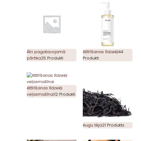
Ātri pagatavojamā
Attīrīšanas līdzekļi
44
pārtika
25 Produkti
Produkti
Attīrīšanas līdzekļi
veļasmašīnai
12 Produkti
Augu tēja
21 Produkts