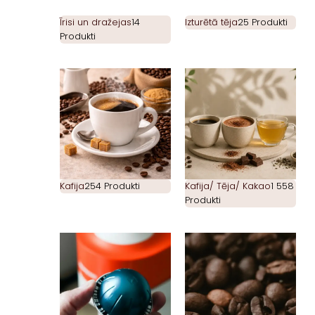
Īrisi un dražejas
14
Izturētā tēja
25 Produkti
Produkti
Kafija
254 Produkti
Kafija/ Tēja/ Kakao
1 558
Produkti