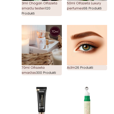
3ml Chogan Olfazeta
50ml Olfazeta Luxury
smaržu testeri
120
perfumes
68 Produkti
Produkti
70ml Olfazeta
Acīm
26 Produkti
smaržas
300 Produkti