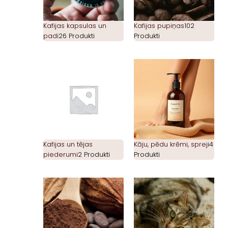
Kafijas kapsulas un
Kafijas pupiņas
102
padi
26 Produkti
Produkti
Kafijas un tējas
Kāju, pēdu krēmi, spreji
4
piederumi
2 Produkti
Produkti