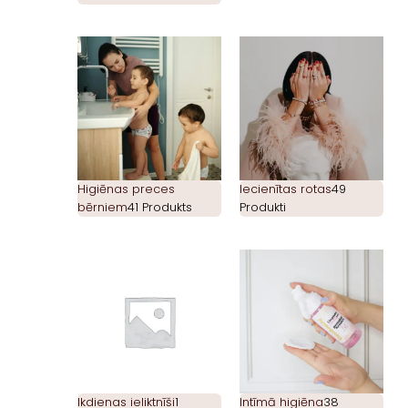
Higiēnas preces
Iecienītas rotas
49
bērniem
41 Produkts
Produkti
Ikdienas ieliktnīši
1
Intīmā higiēna
38