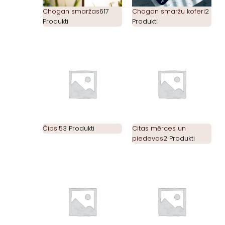
Chogan smaržas
617
Chogan smaržu koferi
2
Produkti
Produkti
Čipsi
53 Produkti
Citas mērces un
piedevas
2 Produkti