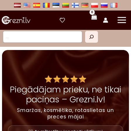
Skip
to
content
Meklēt
Piegādājam prieku, ne tikai
paciņas – Grezni.lv!
Smaržas, kosmētika, rotaslietas un
preces mājai