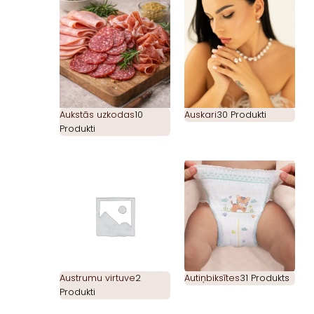
Aukstās uzkodas
10
Auskari
30 Produkti
Produkti
Austrumu virtuve
2
Autiņbiksītes
31 Produkts
Produkti