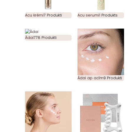
Acu krēmi
7 Produkti
Acu serumi
1 Produkts
Ādai
778 Produkti
Ādai ap acīm
9 Produkti