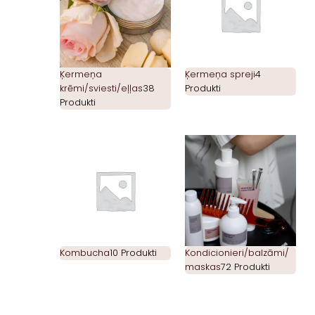
Ķermeņa
Ķermeņa spreji
4
krēmi/sviesti/eļļas
38
Produkti
Produkti
Kombucha
10 Produkti
Kondicionieri/balzāmi/
maskas
72 Produkti