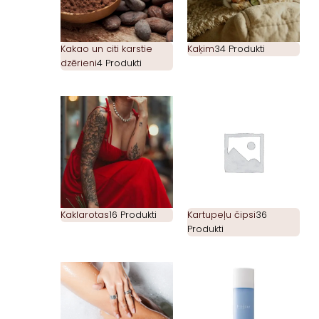
Kakao un citi karstie
Kaķim
34 Produkti
dzērieni
4 Produkti
Kaklarotas
16 Produkti
Kartupeļu čipsi
36
Produkti