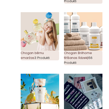
Produkti
Chogan bērnu
Chogan Brilhome
smaržas
3 Produkti
tīrīšanas līdzekļi
56
Produkti