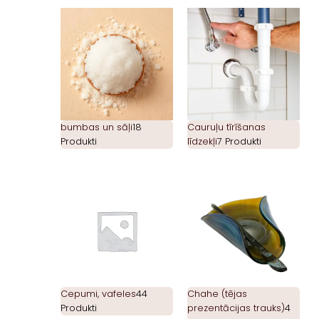
bumbas un sāļi
18
Cauruļu tīrīšanas
Produkti
līdzekļi
7 Produkti
Cepumi, vafeles
44
Chahe (tējas
Produkti
prezentācijas trauks)
4