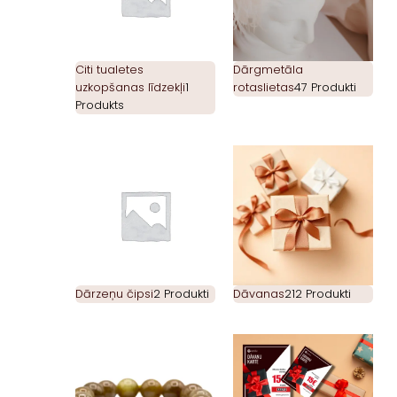
Citi tualetes
Dārgmetāla
uzkopšanas līdzekļi
1
rotaslietas
47 Produkti
Produkts
Dārzeņu čipsi
2 Produkti
Dāvanas
212 Produkti