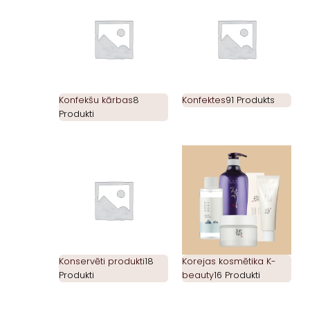
Konfekšu kārbas
8
Konfektes
91 Produkts
Produkti
Konservēti produkti
18
Korejas kosmētika K-
Produkti
beauty
16 Produkti