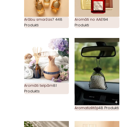
Arābu smaržas
7 448
Aromāti no AAE
194
Produkti
Produkti
Aromāti telpām
81
Produkts
Aromatizētāji
48 Produkti