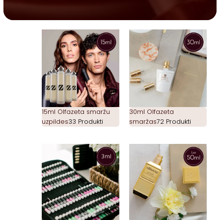
15ml Olfazeta smaržu
30ml Olfazeta
uzpildes
33 Produkti
smaržas
72 Produkti