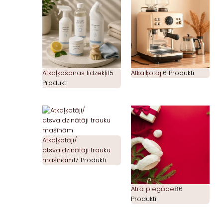
Atkaļķošanas līdzekļi
15
Atkaļķotāji
6 Produkti
Produkti
Atkaļķotāji/
atsvaidzinātāji trauku
mašīnām
17 Produkti
Ātrā piegāde
86
Produkti