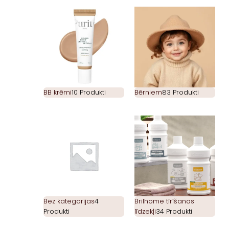
BB krēmi
10 Produkti
Bērniem
83 Produkti
Bez kategorijas
4
Brilhome tīrīšanas
Produkti
līdzekļi
34 Produkti