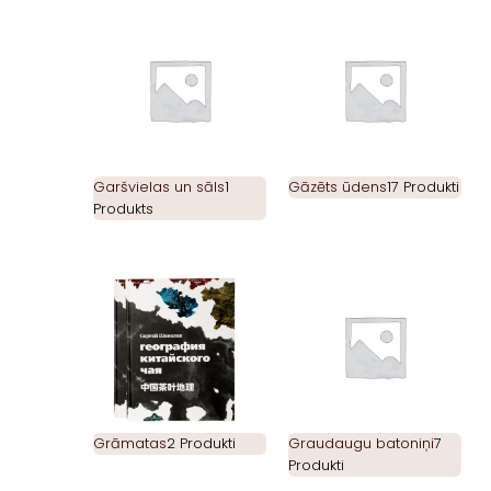
Garšvielas un sāls
1
Gāzēts ūdens
17 Produkti
Produkts
Grāmatas
2 Produkti
Graudaugu batoniņi
7
Produkti