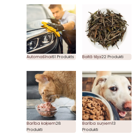
Automašīnai
61 Produkts
Baltā tēja
22 Produkti
Barība kaķiem
28
Barība suņiem
13
Produkti
Produkti