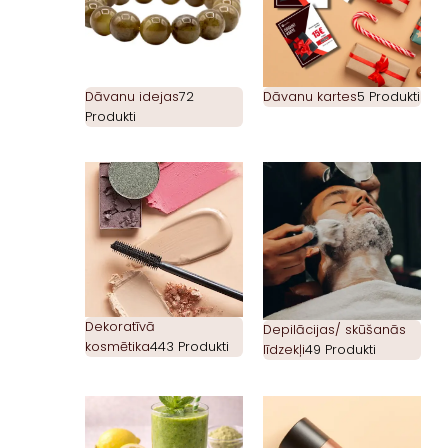
Dāvanu idejas
72
Dāvanu kartes
5 Produkti
Produkti
Dekoratīvā
Depilācijas/ skūšanās
kosmētika
443 Produkti
līdzekļi
49 Produkti