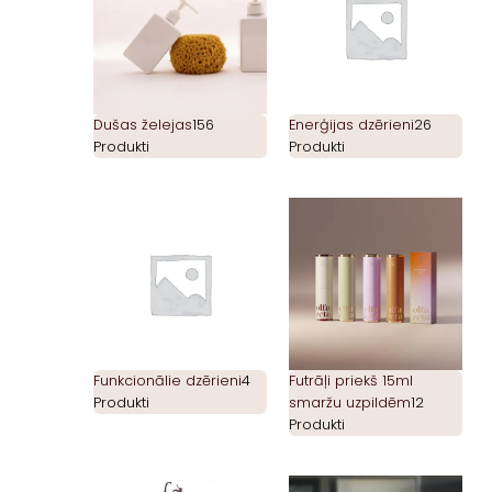
Dušas želejas
156
Enerģijas dzērieni
26
Produkti
Produkti
Funkcionālie dzērieni
4
Futrāļi priekš 15ml
Produkti
smaržu uzpildēm
12
Produkti