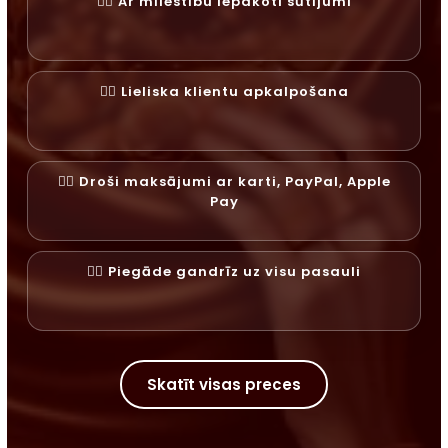
✓⃝ Ar mīlestību iepakoti sūtījumi
✓⃝ Lieliska klientu apkalpošana
✓⃝ Droši maksājumi ar karti, PayPal, Apple
Pay
✓⃝ Piegāde gandrīz uz visu pasauli
Skatīt visas preces