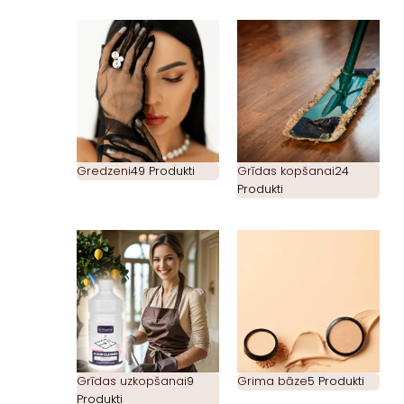
Gredzeni
49 Produkti
Grīdas kopšanai
24
Produkti
Grīdas uzkopšanai
9
Grima bāze
5 Produkti
Produkti