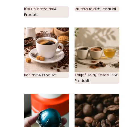
Īrisi un dražejas
14
Izturētā tēja
25 Produkti
Produkti
Kafija
254 Produkti
Kafija/ Tēja/ Kakao
1 558
Produkti