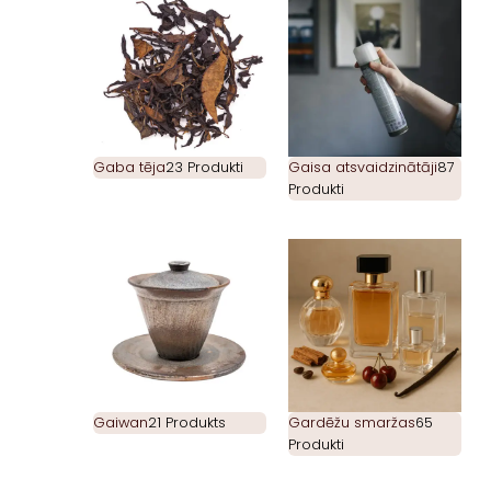
Gaba tēja
23 Produkti
Gaisa atsvaidzinātāji
87
Produkti
Gaiwan
21 Produkts
Gardēžu smaržas
65
Produkti