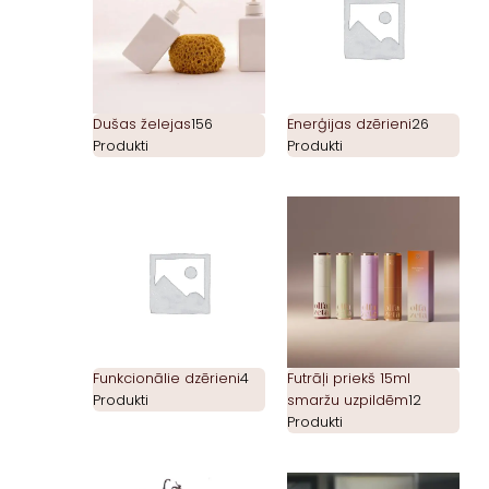
Dušas želejas
156
Enerģijas dzērieni
26
Produkti
Produkti
Funkcionālie dzērieni
4
Futrāļi priekš 15ml
Produkti
smaržu uzpildēm
12
Produkti