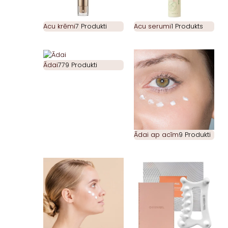
Acu krēmi
7 Produkti
Acu serumi
1 Produkts
Ādai
779 Produkti
Ādai ap acīm
9 Produkti