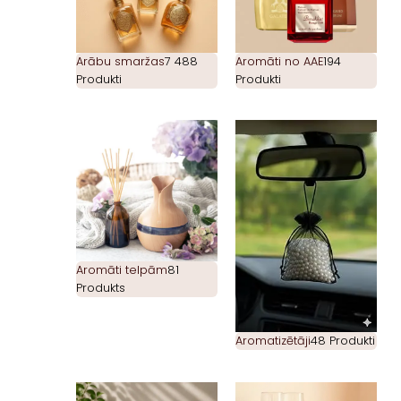
Arābu smaržas
7 488
Aromāti no AAE
194
Produkti
Produkti
Aromāti telpām
81
Produkts
Aromatizētāji
48 Produkti