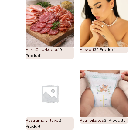
Aukstās uzkodas
10
Auskari
30 Produkti
Produkti
Austrumu virtuve
2
Autiņbiksītes
31 Produkts
Produkti