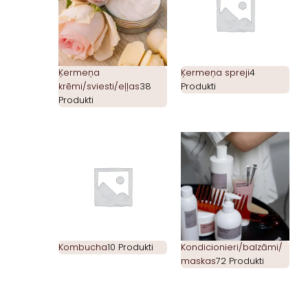
Ķermeņa
Ķermeņa spreji
4
krēmi/sviesti/eļļas
38
Produkti
Produkti
Kombucha
10 Produkti
Kondicionieri/balzāmi/
maskas
72 Produkti