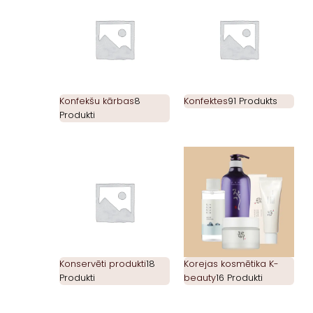
Konfekšu kārbas
8
Konfektes
91 Produkts
Produkti
Konservēti produkti
18
Korejas kosmētika K-
Produkti
beauty
16 Produkti