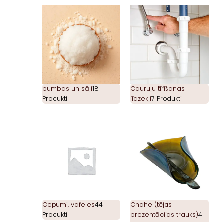
bumbas un sāļi
18
Cauruļu tīrīšanas
Produkti
līdzekļi
7 Produkti
Cepumi, vafeles
44
Chahe (tējas
Produkti
prezentācijas trauks)
4