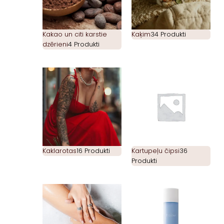
Kakao un citi karstie
Kaķim
34 Produkti
dzērieni
4 Produkti
Kaklarotas
16 Produkti
Kartupeļu čipsi
36
Produkti