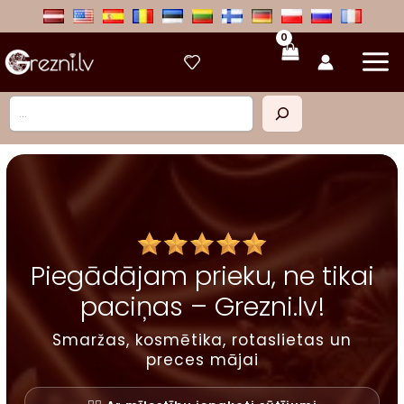
Skip
to
content
Meklēt
Piegādājam prieku, ne tikai
paciņas – Grezni.lv!
Smaržas, kosmētika, rotaslietas un
preces mājai