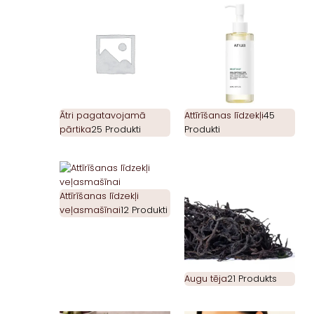
Ātri pagatavojamā
Attīrīšanas līdzekļi
45
pārtika
25 Produkti
Produkti
Attīrīšanas līdzekļi
veļasmašīnai
12 Produkti
Augu tēja
21 Produkts