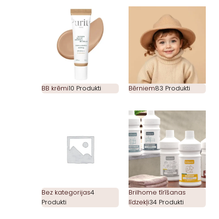
BB krēmi
10 Produkti
Bērniem
83 Produkti
Bez kategorijas
4
Brilhome tīrīšanas
Produkti
līdzekļi
34 Produkti