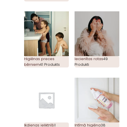
Higiēnas preces
Iecienītas rotas
49
bērniem
41 Produkts
Produkti
Ikdienas ieliktnīši
1
Intīmā higiēna
38