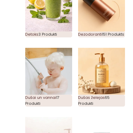
Detoks
3 Produkti
Dezodoranti
151 Produkts
Dušai un vannai
17
Dušas želejas
65
Produkti
Produkti