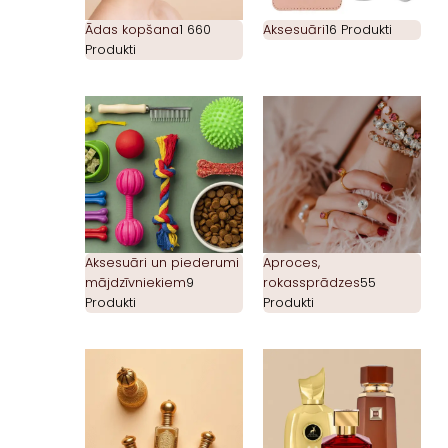
Ādas kopšana
1 660
Aksesuāri
16 Produkti
Produkti
Aksesuāri un piederumi
Aproces,
mājdzīvniekiem
9
rokassprādzes
55
Produkti
Produkti