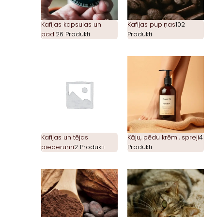
Kafijas kapsulas un
Kafijas pupiņas
102
padi
26 Produkti
Produkti
Kafijas un tējas
Kāju, pēdu krēmi, spreji
4
piederumi
2 Produkti
Produkti