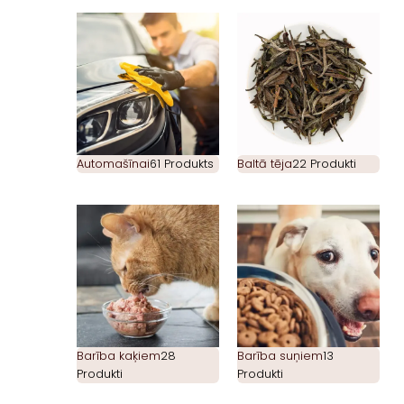
Automašīnai
61 Produkts
Baltā tēja
22 Produkti
Barība kaķiem
28
Barība suņiem
13
Produkti
Produkti