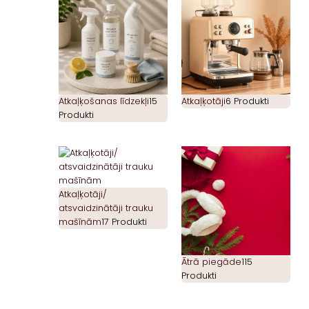
Atkaļķošanas līdzekļi
15
Atkaļķotāji
6 Produkti
Produkti
Atkaļķotāji/
atsvaidzinātāji trauku
mašīnām
17 Produkti
Ātrā piegāde
115
Produkti