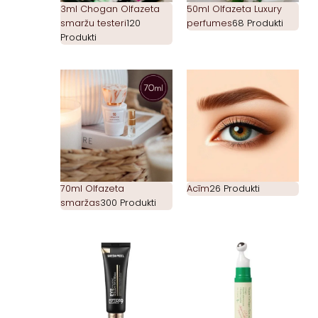
3ml Chogan Olfazeta
50ml Olfazeta Luxury
smaržu testeri
120
perfumes
68 Produkti
Produkti
70ml Olfazeta
Acīm
26 Produkti
smaržas
300 Produkti