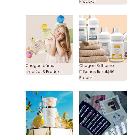
Produkti
Chogan bērnu
Chogan Brilhome
smaržas
3 Produkti
tīrīšanas līdzekļi
56
Produkti