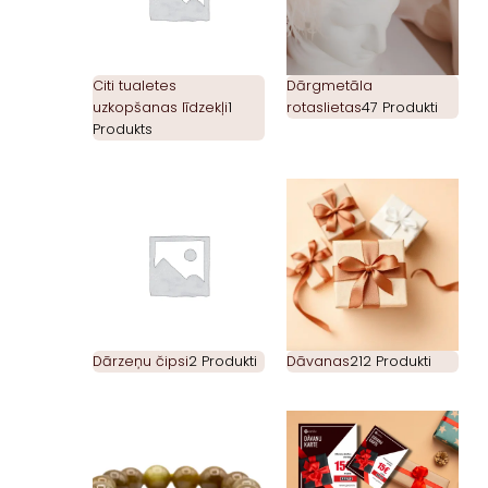
Citi tualetes
Dārgmetāla
uzkopšanas līdzekļi
1
rotaslietas
47 Produkti
Produkts
Dārzeņu čipsi
2 Produkti
Dāvanas
212 Produkti