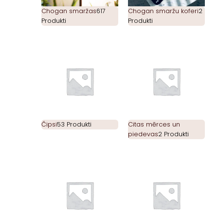
Chogan smaržas
617
Chogan smaržu koferi
2
Produkti
Produkti
Čipsi
53 Produkti
Citas mērces un
piedevas
2 Produkti