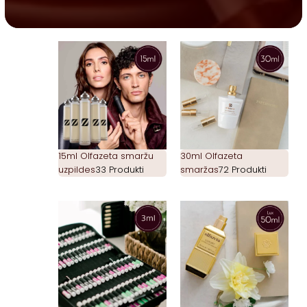
15ml Olfazeta smaržu
30ml Olfazeta
uzpildes
33 Produkti
smaržas
72 Produkti