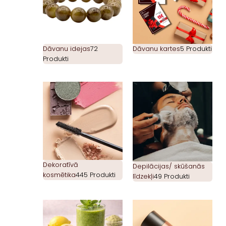
Dāvanu idejas
72
Dāvanu kartes
5 Produkti
Produkti
Dekoratīvā
Depilācijas/ skūšanās
kosmētika
445 Produkti
līdzekļi
49 Produkti