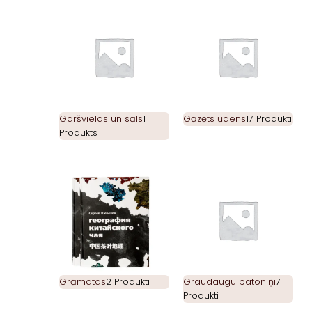
Garšvielas un sāls
1
Gāzēts ūdens
17 Produkti
Produkts
Grāmatas
2 Produkti
Graudaugu batoniņi
7
Produkti