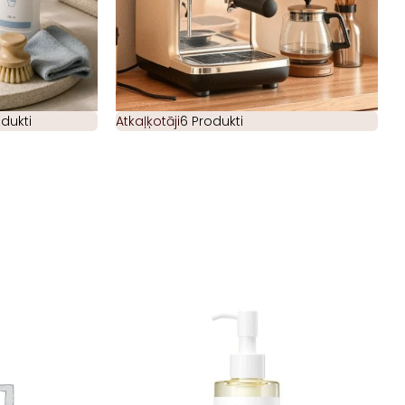
odukti
Atkaļķotāji
6 Produkti