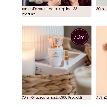
15ml Olfazeta smaržu uzpildes
33
30ml 
Produkti
70ml Olfazeta smaržas
300 Produkti
Acīm
2