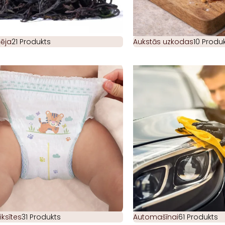
ēja
21 Produkts
Aukstās uzkodas
10 Produk
iksītes
31 Produkts
Automašīnai
61 Produkts