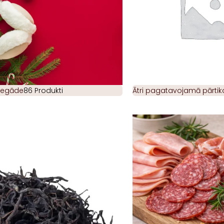
piegāde
86 Produkti
Ātri pagatavojamā pārtik