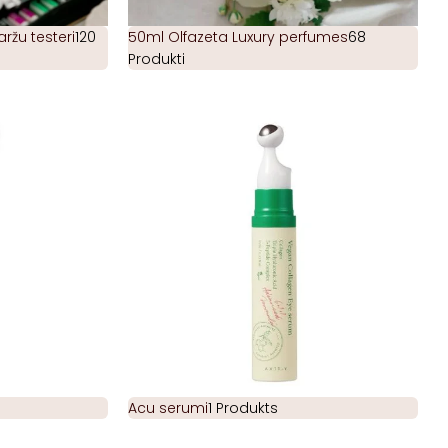
žu testeri
120
50ml Olfazeta Luxury perfumes
68
Produkti
Acu serumi
1 Produkts