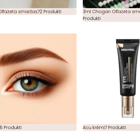
Olfazeta smaržas
72 Produkti
3ml Chogan Olfazeta smar
Produkti
6 Produkti
Acu krēmi
7 Produkti