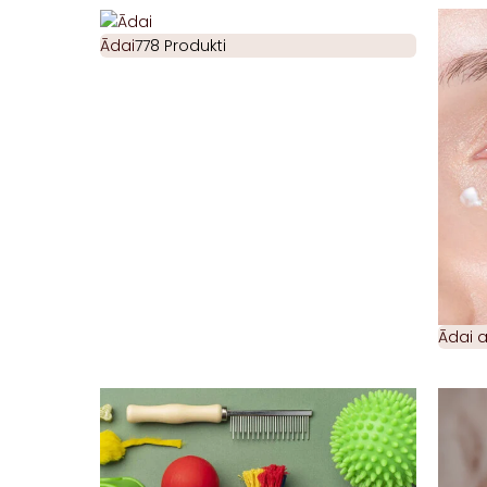
Ādai
778 Produkti
Ādai 