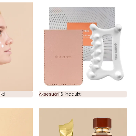
kti
Aksesuāri
16 Produkti