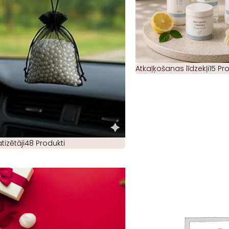
Atkaļķošanas līdzekļi
15 Pr
izētāji
48 Produkti