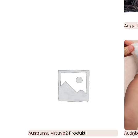
Augu t
Austrumu virtuve
2 Produkti
Autiņb