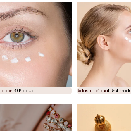
ap acīm
9 Produkti
Ādas kopšana
1 654 Produ