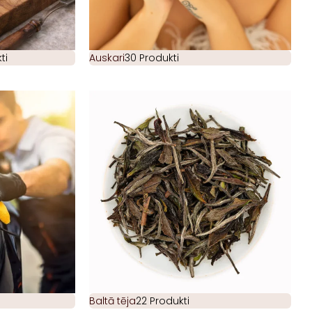
ti
Auskari
30 Produkti
Baltā tēja
22 Produkti