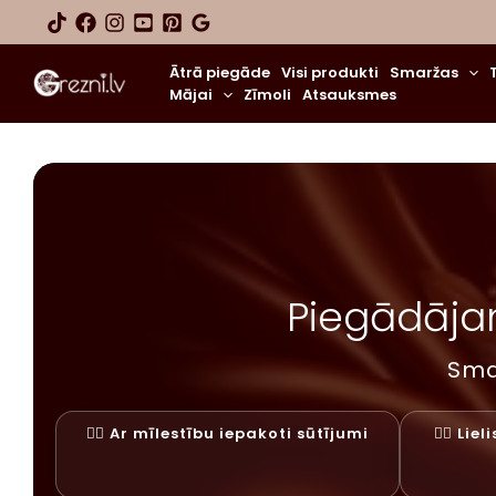
Skip
to
content
Ātrā piegāde
Visi produkti
Smaržas
Mājai
Zīmoli
Atsauksmes
Piegādājam
Sma
✓⃝ Ar mīlestību iepakoti sūtījumi
✓⃝ Lie