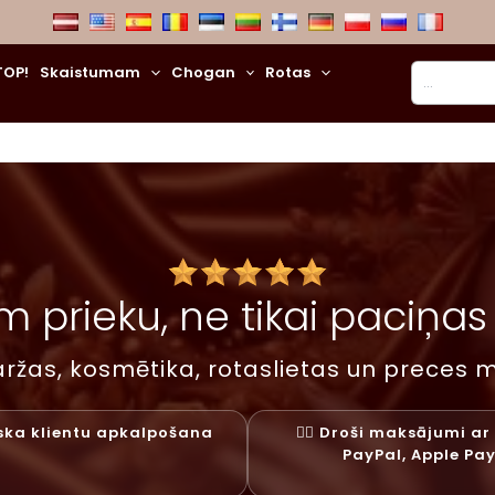
Meklēt
TOP!
Skaistumam
Chogan
Rotas
 prieku, ne tikai paciņas –
ržas, kosmētika, rotaslietas un preces m
liska klientu apkalpošana
✓⃝ Droši maksājumi ar 
PayPal, Apple Pa