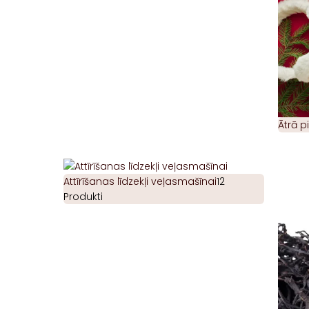
Ātrā 
Attīrīšanas līdzekļi veļasmašīnai
12
Produkti