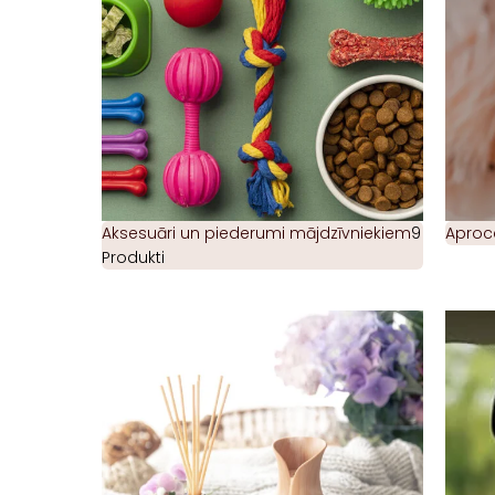
Aksesuāri un piederumi mājdzīvniekiem
9
Aproc
Produkti