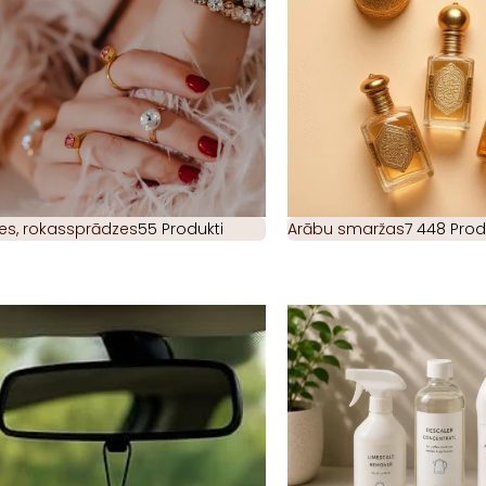
es, rokassprādzes
55 Produkti
Arābu smaržas
7 448 Prod