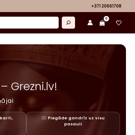
+371 20661708
 Grezni.lv!
ājai
karti,
✓⃝ Piegāde gandrīz uz visu
y
pasauli