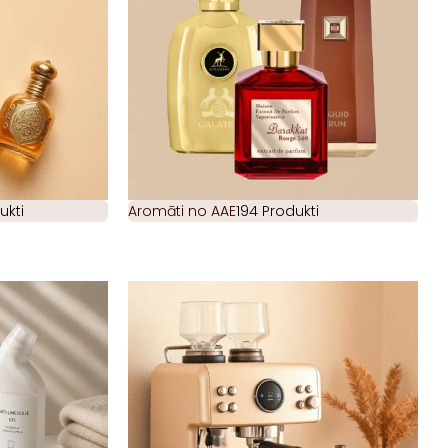
ukti
Aromāti no AAE
194 Produkti