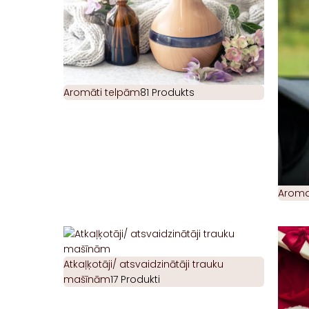
Aromāti telpām
81 Produkts
Aromat
Atkaļķotāji/ atsvaidzinātāji trauku
mašīnām
17 Produkti