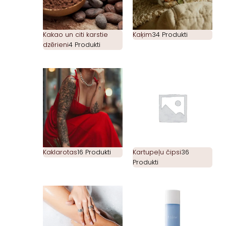
Kakao un citi karstie
Kaķim
34 Produkti
dzērieni
4 Produkti
Kaklarotas
16 Produkti
Kartupeļu čipsi
36
Produkti