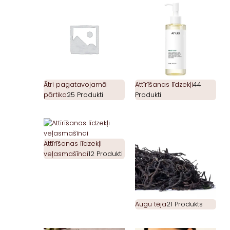
Ātri pagatavojamā
Attīrīšanas līdzekļi
44
pārtika
25 Produkti
Produkti
Attīrīšanas līdzekļi
veļasmašīnai
12 Produkti
Augu tēja
21 Produkts