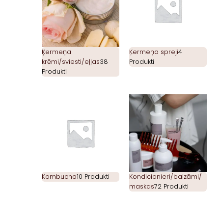
Ķermeņa
Ķermeņa spreji
4
krēmi/sviesti/eļļas
38
Produkti
Produkti
Kombucha
10 Produkti
Kondicionieri/balzāmi/
maskas
72 Produkti