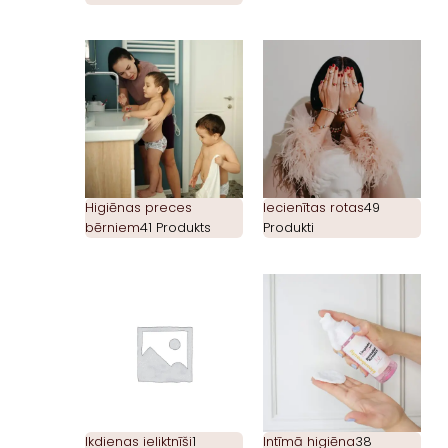
Higiēnas preces
Iecienītas rotas
49
bērniem
41 Produkts
Produkti
Ikdienas ieliktnīši
1
Intīmā higiēna
38