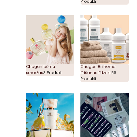
Produkti
Chogan bērnu
Chogan Brilhome
smaržas
3 Produkti
tīrīšanas līdzekļi
56
Produkti