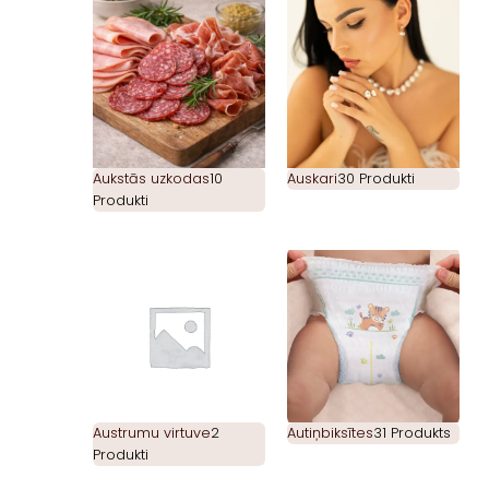
Aukstās uzkodas
10
Auskari
30 Produkti
Produkti
Austrumu virtuve
2
Autiņbiksītes
31 Produkts
Produkti