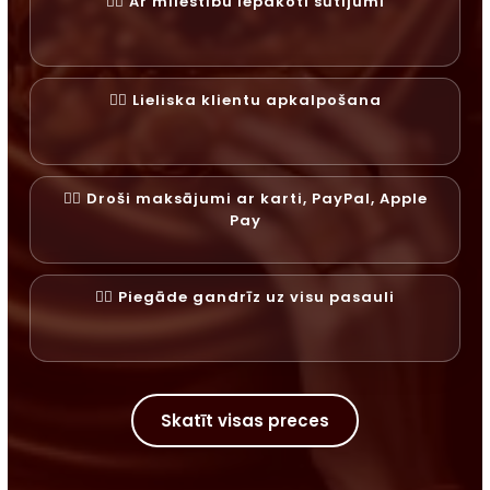
✓⃝ Ar mīlestību iepakoti sūtījumi
✓⃝ Lieliska klientu apkalpošana
✓⃝ Droši maksājumi ar karti, PayPal, Apple
Pay
✓⃝ Piegāde gandrīz uz visu pasauli
Skatīt visas preces