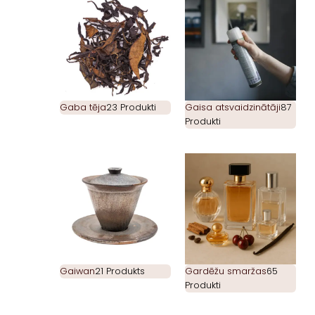
Gaba tēja
23 Produkti
Gaisa atsvaidzinātāji
87
Produkti
Gaiwan
21 Produkts
Gardēžu smaržas
65
Produkti