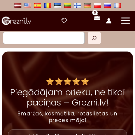
Skip
to
content
Meklēt
Piegādājam prieku, ne tikai
paciņas – Grezni.lv!
Smaržas, kosmētika, rotaslietas un
preces mājai