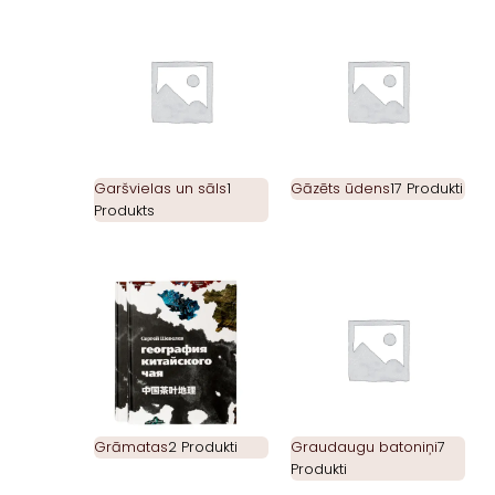
Garšvielas un sāls
1
Gāzēts ūdens
17 Produkti
Produkts
Grāmatas
2 Produkti
Graudaugu batoniņi
7
Produkti