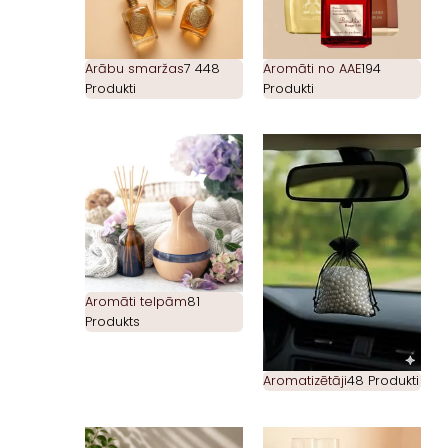
Arābu smaržas
7 448
Aromāti no AAE
194
Produkti
Produkti
Aromāti telpām
81
Produkts
Aromatizētāji
48 Produkti