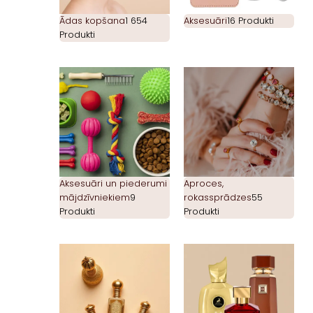
Ādas kopšana
1 654
Aksesuāri
16 Produkti
Produkti
Aksesuāri un piederumi
Aproces,
mājdzīvniekiem
9
rokassprādzes
55
Produkti
Produkti