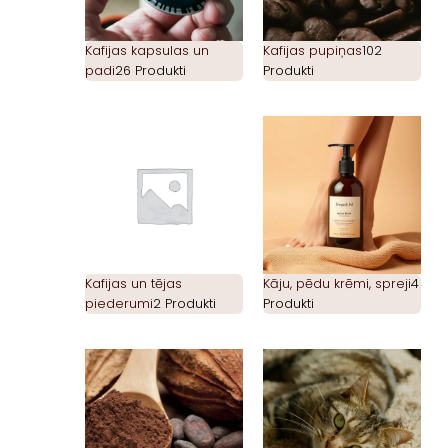
Kafijas kapsulas un
Kafijas pupiņas
102
padi
26 Produkti
Produkti
Kafijas un tējas
Kāju, pēdu krēmi, spreji
4
piederumi
2 Produkti
Produkti