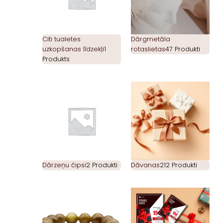
Citi tualetes
Dārgmetāla
uzkopšanas līdzekļi
1
rotaslietas
47 Produkti
Produkts
Dārzeņu čipsi
2 Produkti
Dāvanas
212 Produkti