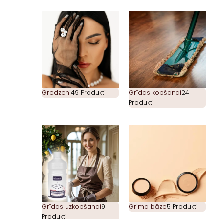
Gredzeni
49 Produkti
Grīdas kopšanai
24
Produkti
Grīdas uzkopšanai
9
Grima bāze
5 Produkti
Produkti