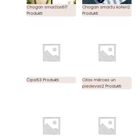
Chogan smaržas
617
Chogan smaržu koferi
2
Produkti
Produkti
Čipsi
53 Produkti
Citas mērces un
piedevas
2 Produkti