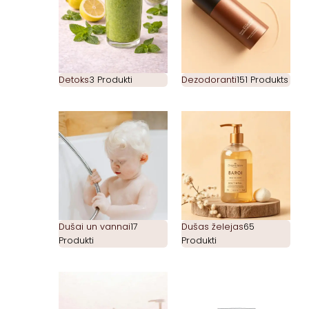
Detoks
3 Produkti
Dezodoranti
151 Produkts
Dušai un vannai
17
Dušas želejas
65
Produkti
Produkti