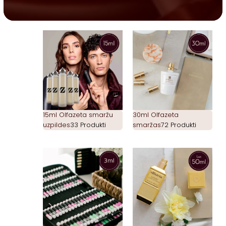
15ml Olfazeta smaržu
30ml Olfazeta
uzpildes
33 Produkti
smaržas
72 Produkti