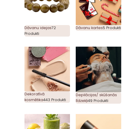
Dāvanu idejas
72
Dāvanu kartes
5 Produkti
Produkti
Dekoratīvā
Depilācijas/ skūšanās
kosmētika
443 Produkti
līdzekļi
49 Produkti