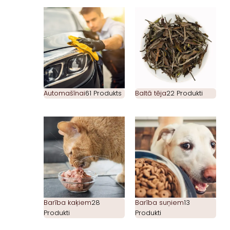
Automašīnai
61 Produkts
Baltā tēja
22 Produkti
Barība kaķiem
28
Barība suņiem
13
Produkti
Produkti