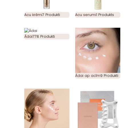
Acu krēmi
7 Produkti
Acu serumi
1 Produkts
Ādai
778 Produkti
Ādai ap acīm
9 Produkti