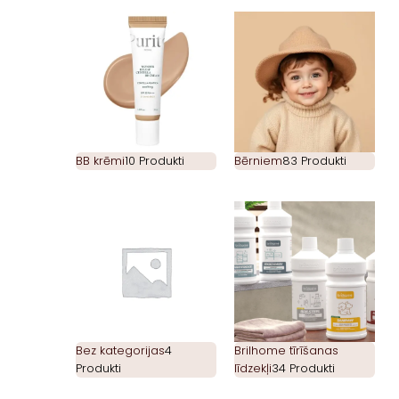
BB krēmi
10 Produkti
Bērniem
83 Produkti
Bez kategorijas
4
Brilhome tīrīšanas
Produkti
līdzekļi
34 Produkti