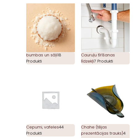
bumbas un sāļi
18
Cauruļu tīrīšanas
Produkti
līdzekļi
7 Produkti
Cepumi, vafeles
44
Chahe (tējas
Produkti
prezentācijas trauks)
4