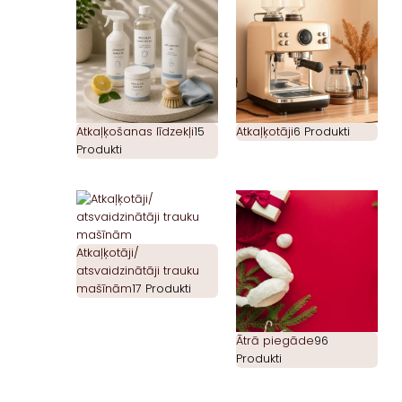
Atkaļķošanas līdzekļi
15
Atkaļķotāji
6 Produkti
Produkti
Atkaļķotāji/
atsvaidzinātāji trauku
mašīnām
17 Produkti
Ātrā piegāde
96
Produkti