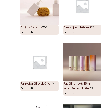
Dušas želejas
156
Enerģijas dzērieni
26
Produkti
Produkti
Funkcionālie dzērieni
4
Futrāļi priekš 15ml
Produkti
smaržu uzpildēm
12
Produkti