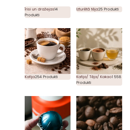
Īrisi un dražejas
14
Izturētā tēja
25 Produkti
Produkti
Kafija
254 Produkti
Kafija/ Tēja/ Kakao
1 558
Produkti