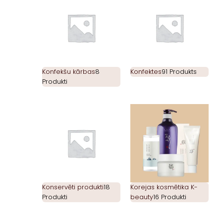
Konfekšu kārbas
8
Konfektes
91 Produkts
Produkti
Konservēti produkti
18
Korejas kosmētika K-
Produkti
beauty
16 Produkti