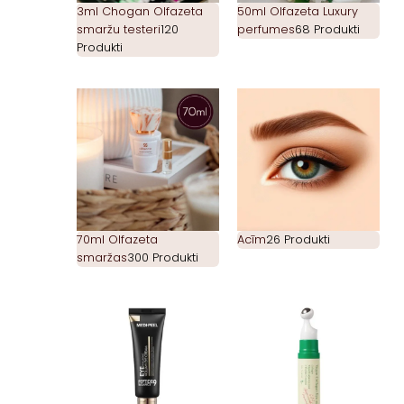
3ml Chogan Olfazeta
50ml Olfazeta Luxury
smaržu testeri
120
perfumes
68 Produkti
Produkti
70ml Olfazeta
Acīm
26 Produkti
smaržas
300 Produkti