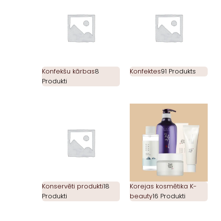
Konfekšu kārbas
8
Konfektes
91 Produkts
Produkti
Konservēti produkti
18
Korejas kosmētika K-
Produkti
beauty
16 Produkti