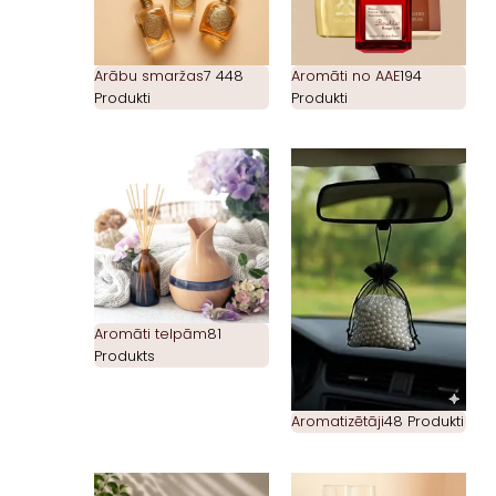
Arābu smaržas
7 448
Aromāti no AAE
194
Produkti
Produkti
Aromāti telpām
81
Produkts
Aromatizētāji
48 Produkti