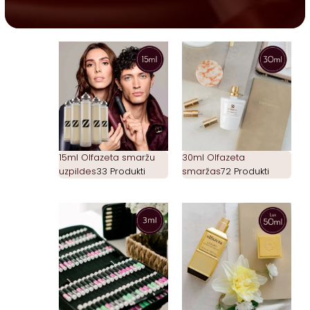
15ml Olfazeta smaržu
30ml Olfazeta
uzpildes
33 Produkti
smaržas
72 Produkti