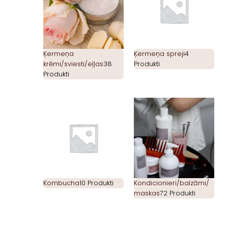
Ķermeņa
Ķermeņa spreji
4
krēmi/sviesti/eļļas
38
Produkti
Produkti
Kombucha
10 Produkti
Kondicionieri/balzāmi/
maskas
72 Produkti