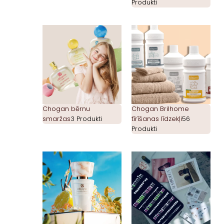
Produkti
Chogan bērnu
Chogan Brilhome
smaržas
3 Produkti
tīrīšanas līdzekļi
56
Produkti