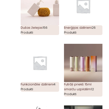
Dušas želejas
156
Enerģijas dzērieni
26
Produkti
Produkti
Funkcionālie dzērieni
4
Futrāļi priekš 15ml
Produkti
smaržu uzpildēm
12
Produkti