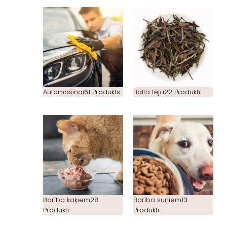
Automašīnai
61 Produkts
Baltā tēja
22 Produkti
Barība kaķiem
28
Barība suņiem
13
Produkti
Produkti