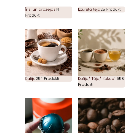
Īrisi un dražejas
14
Izturētā tēja
25 Produkti
Produkti
Kafija
254 Produkti
Kafija/ Tēja/ Kakao
1 558
Produkti