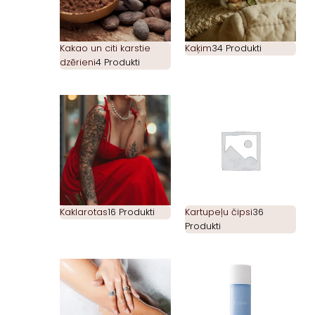
Kakao un citi karstie
Kaķim
34 Produkti
dzērieni
4 Produkti
Kaklarotas
16 Produkti
Kartupeļu čipsi
36
Produkti