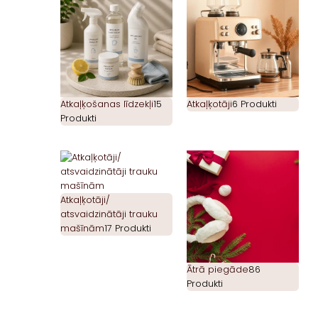
Atkaļķošanas līdzekļi
15
Atkaļķotāji
6 Produkti
Produkti
Atkaļķotāji/
atsvaidzinātāji trauku
mašīnām
17 Produkti
Ātrā piegāde
86
Produkti