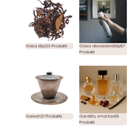
Gaba tēja
23 Produkti
Gaisa atsvaidzinātāji
87
Produkti
Gaiwan
21 Produkts
Gardēžu smaržas
65
Produkti