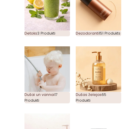
Detoks
3 Produkti
Dezodoranti
151 Produkts
Dušai un vannai
17
Dušas želejas
65
Produkti
Produkti