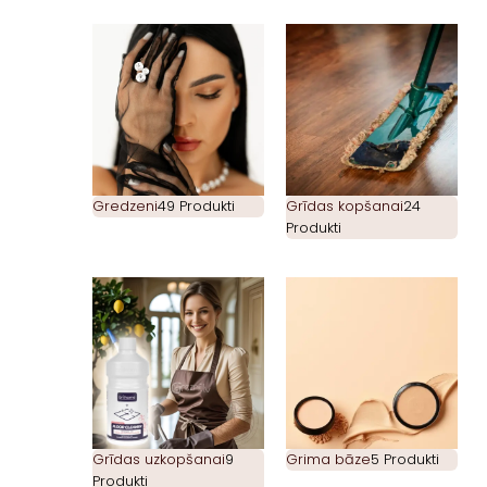
Gredzeni
49 Produkti
Grīdas kopšanai
24
Produkti
Grīdas uzkopšanai
9
Grima bāze
5 Produkti
Produkti