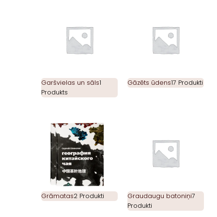
Garšvielas un sāls
1
Gāzēts ūdens
17 Produkti
Produkts
Grāmatas
2 Produkti
Graudaugu batoniņi
7
Produkti