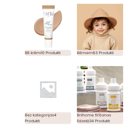
BB krēmi
10 Produkti
Bērniem
83 Produkti
Bez kategorijas
4
Brilhome tīrīšanas
Produkti
līdzekļi
34 Produkti