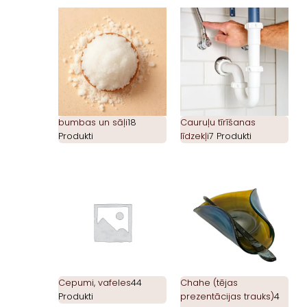
bumbas un sāļi
18
Cauruļu tīrīšanas
Produkti
līdzekļi
7 Produkti
Cepumi, vafeles
44
Chahe (tējas
Produkti
prezentācijas trauks)
4