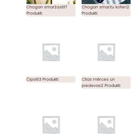
Chogan smaržas
617
Chogan smaržu koferi
2
Produkti
Produkti
Čipsi
53 Produkti
Citas mērces un
piedevas
2 Produkti