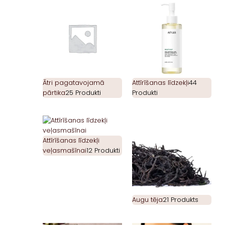
Ātri pagatavojamā
Attīrīšanas līdzekļi
44
pārtika
25 Produkti
Produkti
Attīrīšanas līdzekļi
veļasmašīnai
12 Produkti
Augu tēja
21 Produkts