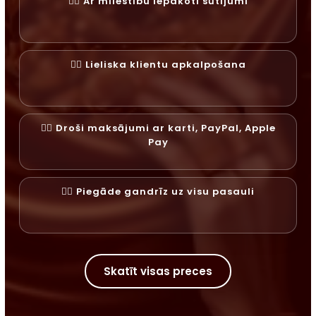
✓⃝ Ar mīlestību iepakoti sūtījumi
✓⃝ Lieliska klientu apkalpošana
✓⃝ Droši maksājumi ar karti, PayPal, Apple
Pay
✓⃝ Piegāde gandrīz uz visu pasauli
Skatīt visas preces