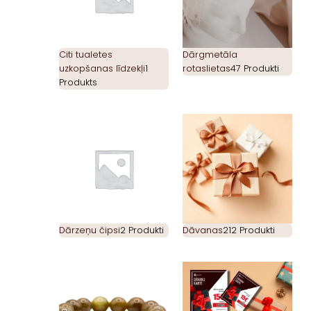
Citi tualetes
Dārgmetāla
uzkopšanas līdzekļi
1
rotaslietas
47 Produkti
Produkts
Dārzeņu čipsi
2 Produkti
Dāvanas
212 Produkti