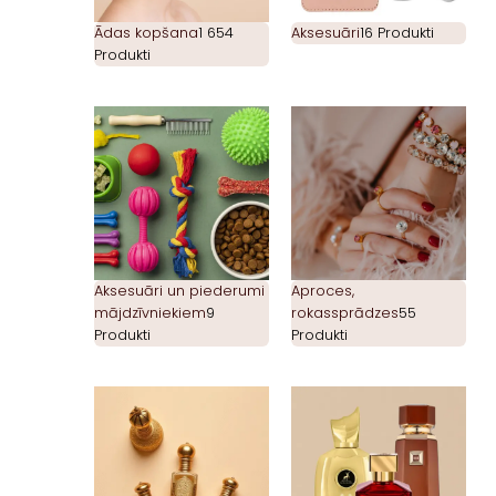
Ādas kopšana
1 654
Aksesuāri
16 Produkti
Produkti
Aksesuāri un piederumi
Aproces,
mājdzīvniekiem
9
rokassprādzes
55
Produkti
Produkti