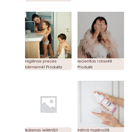
Higiēnas preces
Iecienītas rotas
49
bērniem
41 Produkts
Produkti
Ikdienas ieliktnīši
1
Intīmā higiēna
38