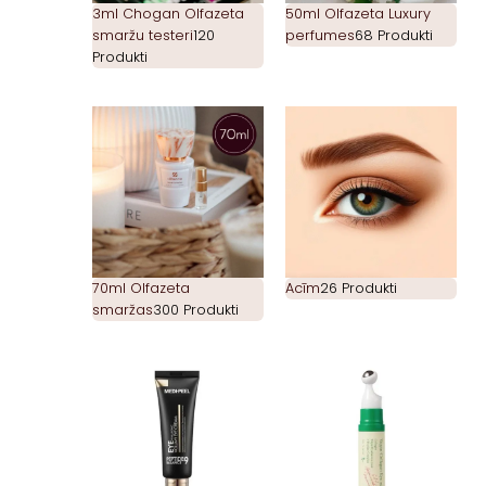
3ml Chogan Olfazeta
50ml Olfazeta Luxury
smaržu testeri
120
perfumes
68 Produkti
Produkti
70ml Olfazeta
Acīm
26 Produkti
smaržas
300 Produkti