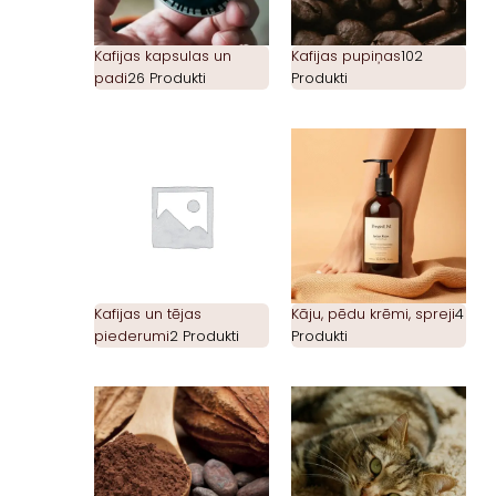
Kafijas kapsulas un
Kafijas pupiņas
102
padi
26 Produkti
Produkti
Kafijas un tējas
Kāju, pēdu krēmi, spreji
4
piederumi
2 Produkti
Produkti