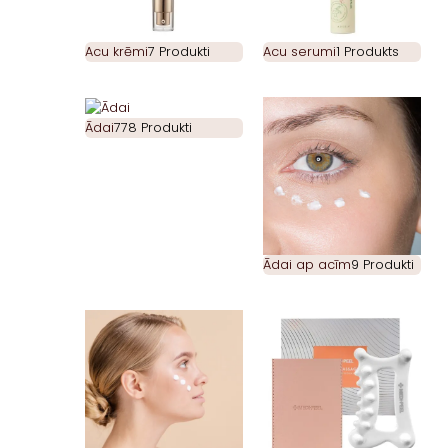
Acu krēmi
7 Produkti
Acu serumi
1 Produkts
Ādai
778 Produkti
Ādai ap acīm
9 Produkti