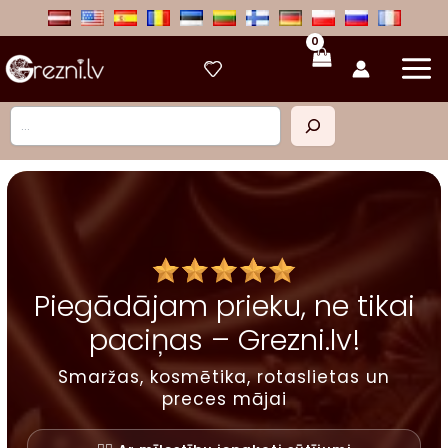
Skip
to
content
Meklēt
Piegādājam prieku, ne tikai
paciņas – Grezni.lv!
Smaržas, kosmētika, rotaslietas un
preces mājai