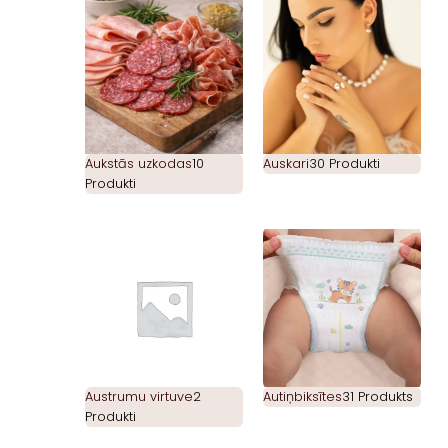
Aukstās uzkodas
10
Auskari
30 Produkti
Produkti
Austrumu virtuve
2
Autiņbiksītes
31 Produkts
Produkti