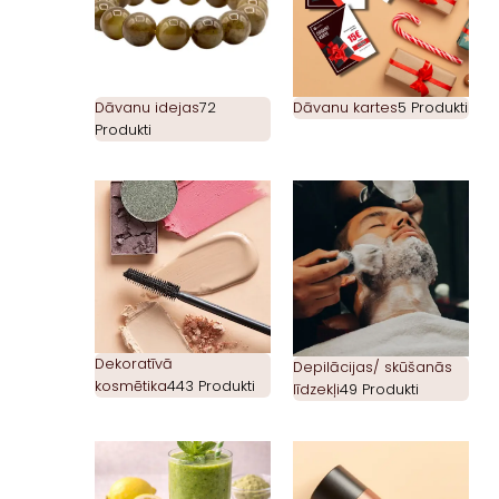
Dāvanu idejas
72
Dāvanu kartes
5 Produkti
Produkti
Dekoratīvā
Depilācijas/ skūšanās
kosmētika
443 Produkti
līdzekļi
49 Produkti