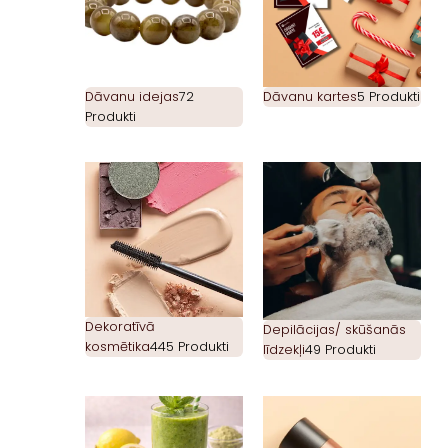
Dāvanu idejas
72
Dāvanu kartes
5 Produkti
Produkti
Dekoratīvā
Depilācijas/ skūšanās
kosmētika
445 Produkti
līdzekļi
49 Produkti