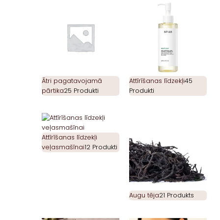
Ātri pagatavojamā
Attīrīšanas līdzekļi
45
pārtika
25 Produkti
Produkti
Attīrīšanas līdzekļi
veļasmašīnai
12 Produkti
Augu tēja
21 Produkts