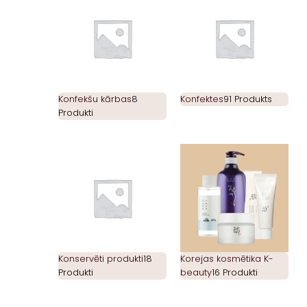
Konfekšu kārbas
8
Konfektes
91 Produkts
Produkti
Konservēti produkti
18
Korejas kosmētika K-
Produkti
beauty
16 Produkti