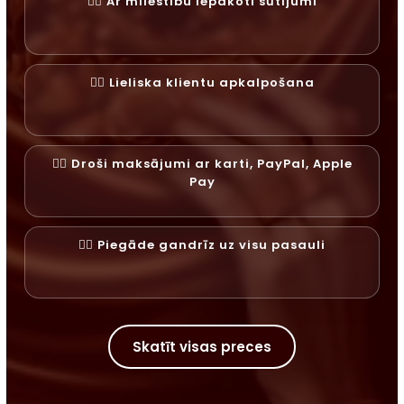
✓⃝ Ar mīlestību iepakoti sūtījumi
✓⃝ Lieliska klientu apkalpošana
✓⃝ Droši maksājumi ar karti, PayPal, Apple
Pay
✓⃝ Piegāde gandrīz uz visu pasauli
Skatīt visas preces