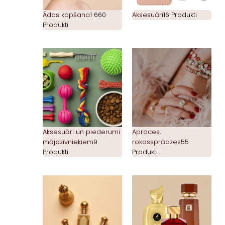
Ādas kopšana
1 660
Aksesuāri
16 Produkti
Produkti
Aksesuāri un piederumi
Aproces,
mājdzīvniekiem
9
rokassprādzes
55
Produkti
Produkti