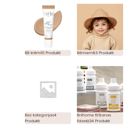
BB krēmi
10 Produkti
Bērniem
83 Produkti
Bez kategorijas
4
Brilhome tīrīšanas
Produkti
līdzekļi
34 Produkti