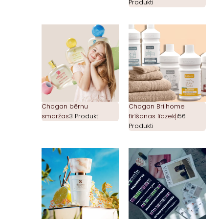
Produkti
Chogan bērnu
Chogan Brilhome
smaržas
3 Produkti
tīrīšanas līdzekļi
56
Produkti