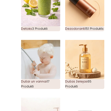
Detoks
3 Produkti
Dezodoranti
151 Produkts
Dušai un vannai
17
Dušas želejas
65
Produkti
Produkti