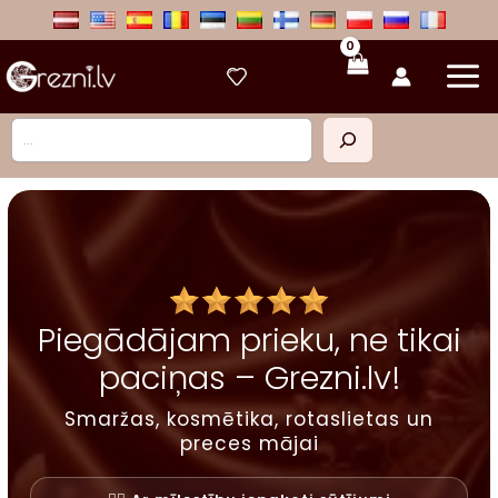
Skip
to
content
Meklēt
Piegādājam prieku, ne tikai
paciņas – Grezni.lv!
Smaržas, kosmētika, rotaslietas un
preces mājai