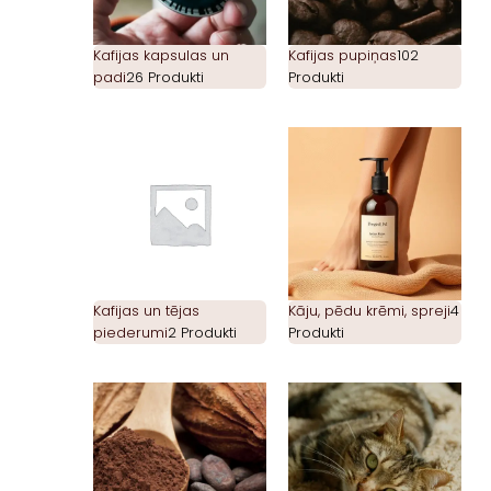
Kafijas kapsulas un
Kafijas pupiņas
102
padi
26 Produkti
Produkti
Kafijas un tējas
Kāju, pēdu krēmi, spreji
4
piederumi
2 Produkti
Produkti