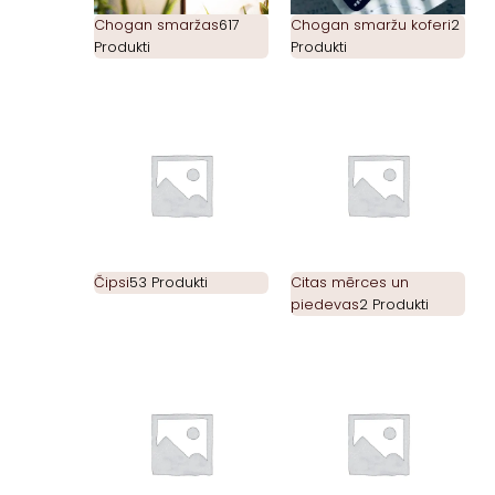
Chogan smaržas
617
Chogan smaržu koferi
2
Produkti
Produkti
Čipsi
53 Produkti
Citas mērces un
piedevas
2 Produkti