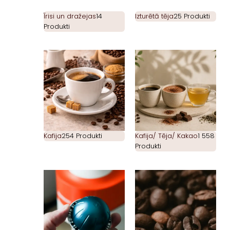
Īrisi un dražejas
14
Izturētā tēja
25 Produkti
Produkti
Kafija
254 Produkti
Kafija/ Tēja/ Kakao
1 558
Produkti