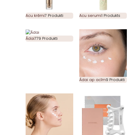
Acu krēmi
7 Produkti
Acu serumi
1 Produkts
Ādai
779 Produkti
Ādai ap acīm
9 Produkti