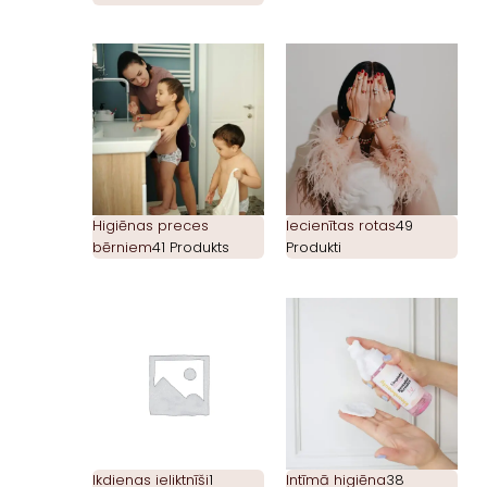
Higiēnas preces
Iecienītas rotas
49
bērniem
41 Produkts
Produkti
Ikdienas ieliktnīši
1
Intīmā higiēna
38