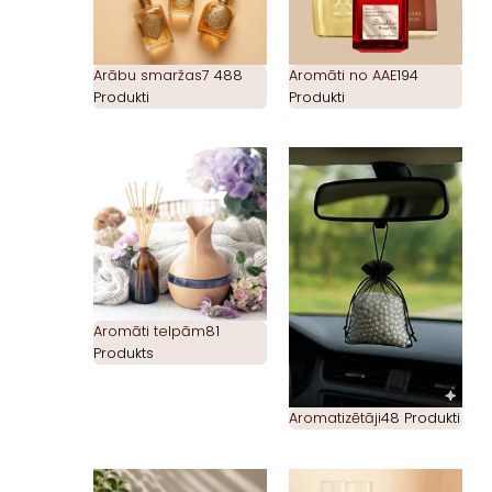
Arābu smaržas
7 488
Aromāti no AAE
194
Produkti
Produkti
Aromāti telpām
81
Produkts
Aromatizētāji
48 Produkti