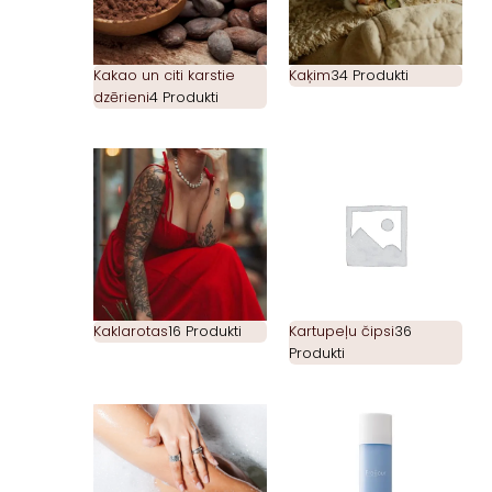
Kakao un citi karstie
Kaķim
34 Produkti
dzērieni
4 Produkti
Kaklarotas
16 Produkti
Kartupeļu čipsi
36
Produkti