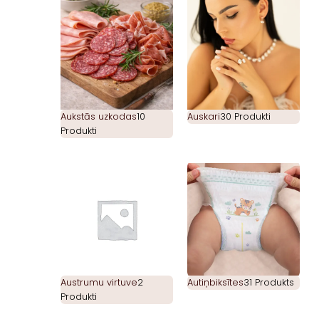
Aukstās uzkodas
10
Auskari
30 Produkti
Produkti
Austrumu virtuve
2
Autiņbiksītes
31 Produkts
Produkti