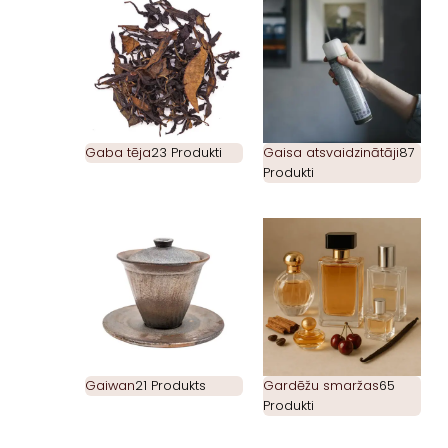
Gaba tēja
23 Produkti
Gaisa atsvaidzinātāji
87
Produkti
Gaiwan
21 Produkts
Gardēžu smaržas
65
Produkti