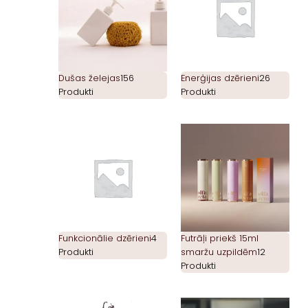
Dušas želejas
156
Enerģijas dzērieni
26
Produkti
Produkti
Funkcionālie dzērieni
4
Futrāļi priekš 15ml
Produkti
smaržu uzpildēm
12
Produkti