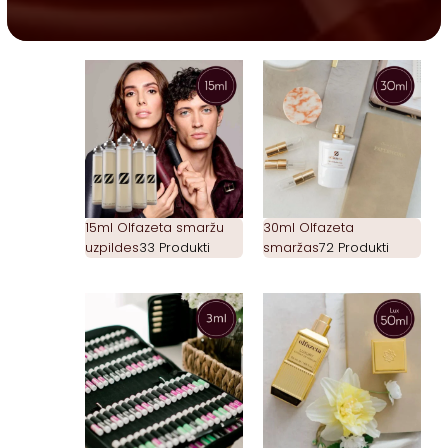
15ml Olfazeta smaržu
30ml Olfazeta
uzpildes
33 Produkti
smaržas
72 Produkti