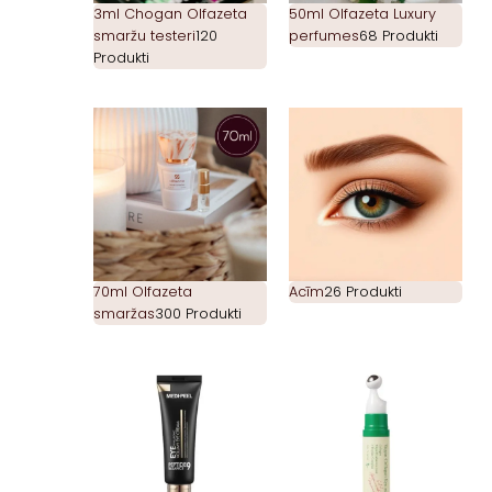
3ml Chogan Olfazeta
50ml Olfazeta Luxury
smaržu testeri
120
perfumes
68 Produkti
Produkti
70ml Olfazeta
Acīm
26 Produkti
smaržas
300 Produkti