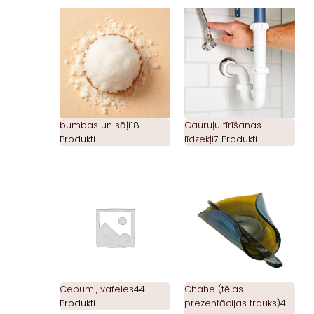
bumbas un sāļi
18
Cauruļu tīrīšanas
Produkti
līdzekļi
7 Produkti
Cepumi, vafeles
44
Chahe (tējas
Produkti
prezentācijas trauks)
4