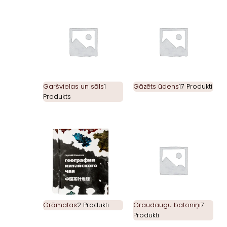
Garšvielas un sāls
1
Gāzēts ūdens
17 Produkti
Produkts
Grāmatas
2 Produkti
Graudaugu batoniņi
7
Produkti