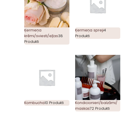
Ķermeņa
Ķermeņa spreji
4
krēmi/sviesti/eļļas
38
Produkti
Produkti
Kombucha
10 Produkti
Kondicionieri/balzāmi/
maskas
72 Produkti