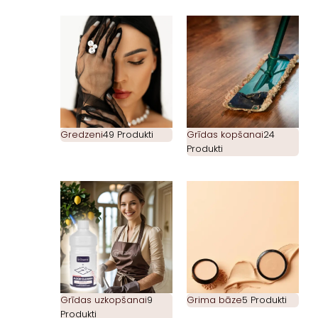
Gredzeni
49 Produkti
Grīdas kopšanai
24
Produkti
Grīdas uzkopšanai
9
Grima bāze
5 Produkti
Produkti