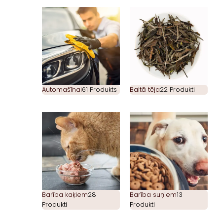
Automašīnai
61 Produkts
Baltā tēja
22 Produkti
Barība kaķiem
28
Barība suņiem
13
Produkti
Produkti