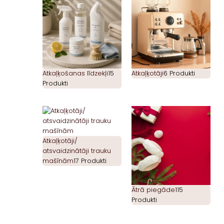
Atkaļķošanas līdzekļi
15
Atkaļķotāji
6 Produkti
Produkti
Atkaļķotāji/
atsvaidzinātāji trauku
mašīnām
17 Produkti
Ātrā piegāde
115
Produkti