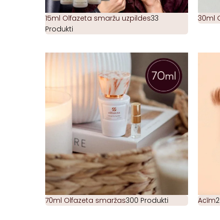
15ml Olfazeta smaržu uzpildes
33
30ml 
Produkti
70ml Olfazeta smaržas
300 Produkti
Acīm
2