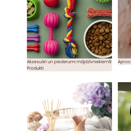
Aksesuāri un piederumi mājdzīvniekiem
9
Aproc
Produkti