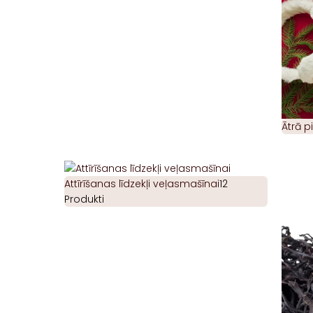
Ātrā 
Attīrīšanas līdzekļi veļasmašīnai
12
Produkti