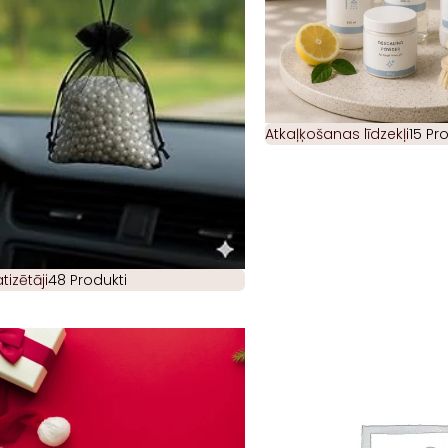
Atkaļķošanas līdzekļi
15 Pr
izētāji
48 Produkti