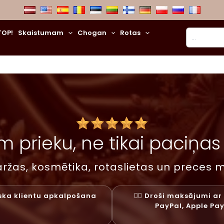
Meklēt
TOP!
Skaistumam
Chogan
Rotas
 prieku, ne tikai paciņas –
ržas, kosmētika, rotaslietas un preces m
liska klientu apkalpošana
✓⃝ Droši maksājumi ar 
PayPal, Apple Pa