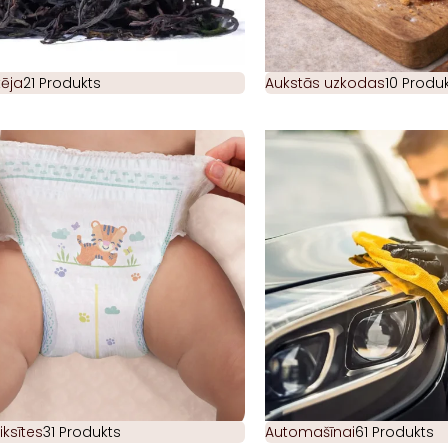
ēja
21 Produkts
Aukstās uzkodas
10 Produk
iksītes
31 Produkts
Automašīnai
61 Produkts