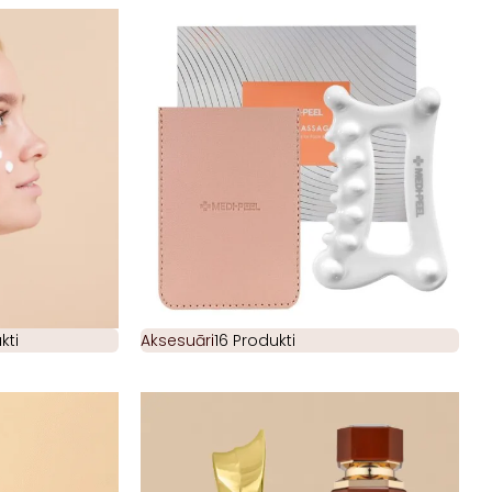
kti
Aksesuāri
16 Produkti