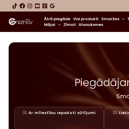
Skip
to
content
Ātrā piegāde
Visi produkti
Smaržas
Mājai
Zīmoli
Atsauksmes
Piegādājam
Sma
✓⃝ Ar mīlestību iepakoti sūtījumi
✓⃝ Lie