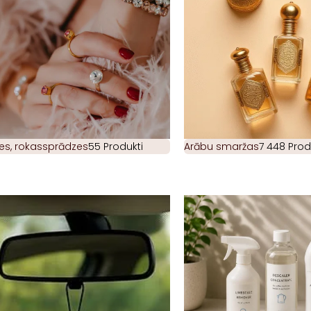
es, rokassprādzes
55 Produkti
Arābu smaržas
7 448 Prod