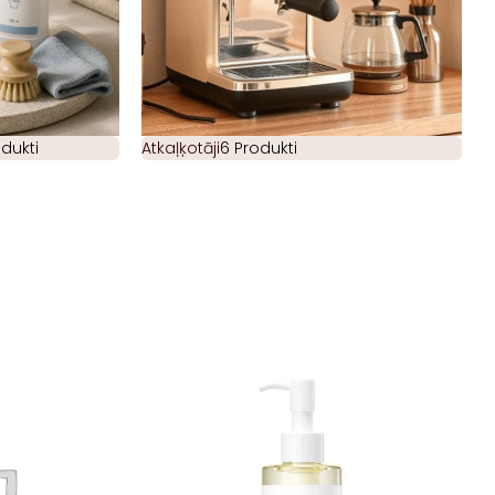
odukti
Atkaļķotāji
6 Produkti