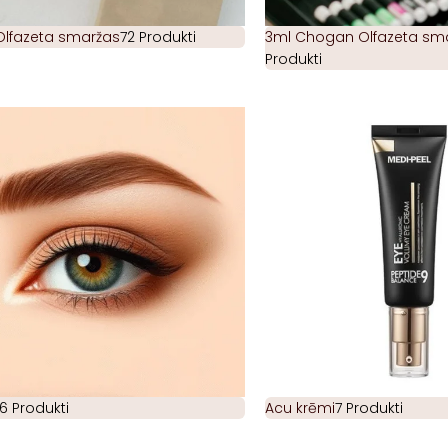
Olfazeta smaržas
72 Produkti
3ml Chogan Olfazeta smar
Produkti
6 Produkti
Acu krēmi
7 Produkti