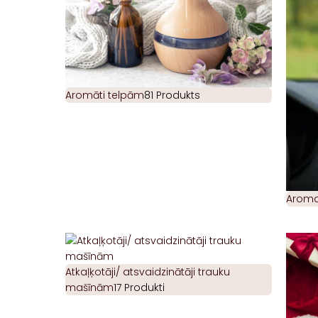
Aromāti telpām
81 Produkts
Aromat
Atkaļķotāji/ atsvaidzinātāji trauku
mašīnām
17 Produkti