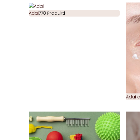
Ādai
778 Produkti
Ādai 