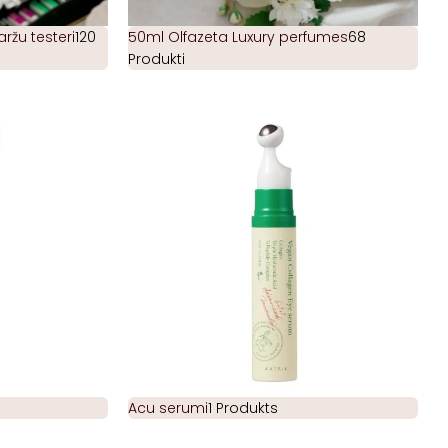
žu testeri
120
50ml Olfazeta Luxury perfumes
68
Produkti
Acu serumi
1 Produkts