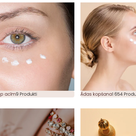
ap acīm
9 Produkti
Ādas kopšana
1 654 Produ