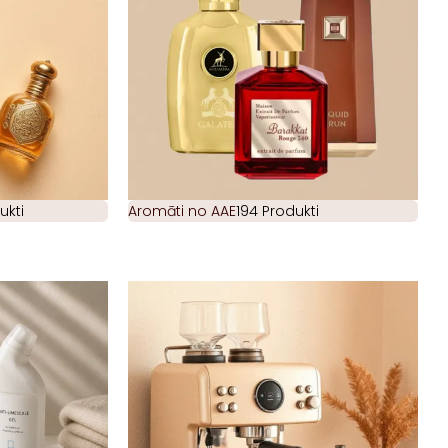
ukti
Aromāti no AAE
194 Produkti