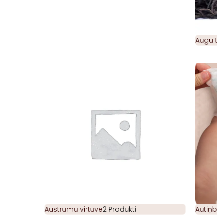
Augu t
Austrumu virtuve
2 Produkti
Autiņb