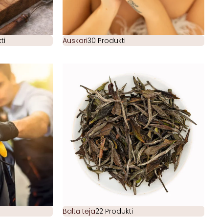
ti
Auskari
30 Produkti
Baltā tēja
22 Produkti