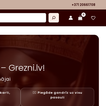
+371 20661708
 Grezni.lv!
ājai
karti,
✓⃝ Piegāde gandrīz uz visu
y
pasauli