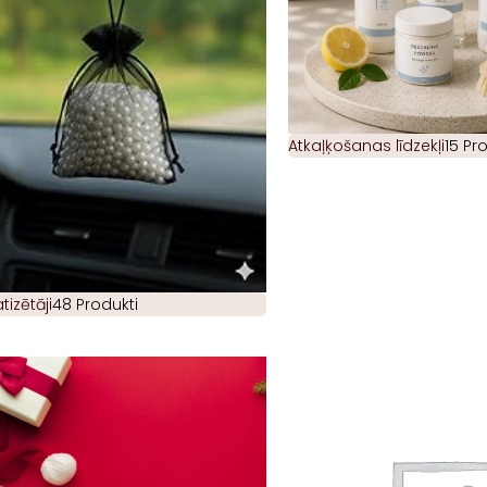
Atkaļķošanas līdzekļi
15 Pr
izētāji
48 Produkti