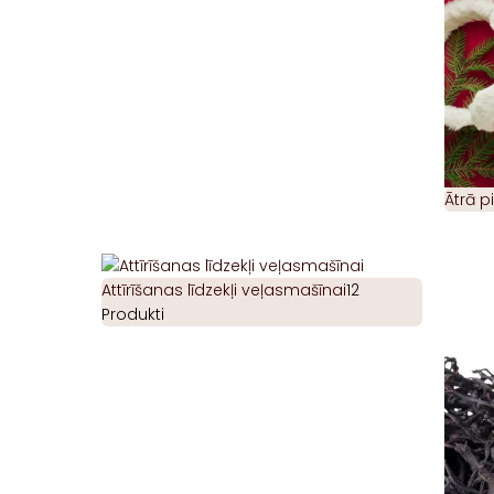
Ātrā 
Attīrīšanas līdzekļi veļasmašīnai
12
Produkti