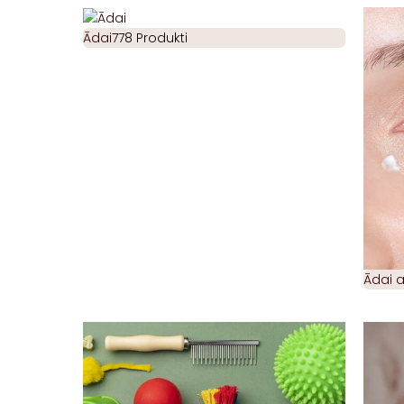
Ādai
778 Produkti
Ādai 