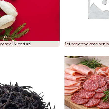
piegāde
86 Produkti
Ātri pagatavojamā pārtik