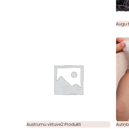
Augu t
Austrumu virtuve
2 Produkti
Autiņb