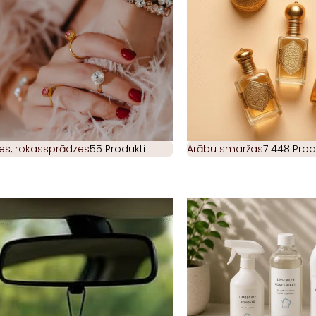
es, rokassprādzes
55 Produkti
Arābu smaržas
7 448 Prod