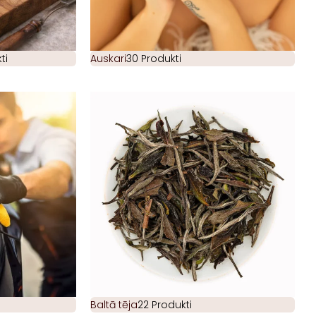
ti
Auskari
30 Produkti
Baltā tēja
22 Produkti