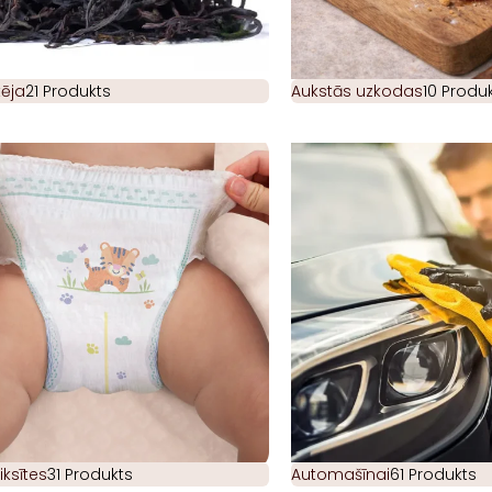
ēja
21 Produkts
Aukstās uzkodas
10 Produk
iksītes
31 Produkts
Automašīnai
61 Produkts