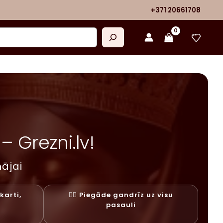
+371 20661708
 Grezni.lv!
ājai
karti,
✓⃝ Piegāde gandrīz uz visu
y
pasauli