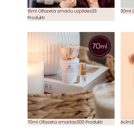
15ml Olfazeta smaržu uzpildes
33
30ml 
Produkti
70ml Olfazeta smaržas
300 Produkti
Acīm
2