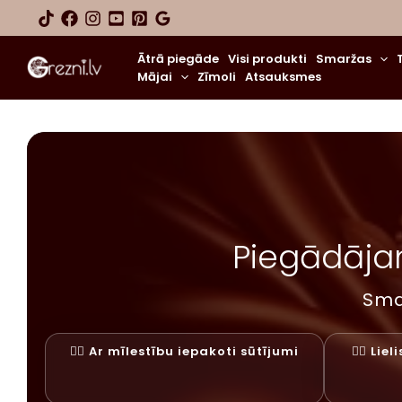
Skip
to
content
Ātrā piegāde
Visi produkti
Smaržas
Mājai
Zīmoli
Atsauksmes
Piegādājam
Sma
✓⃝ Ar mīlestību iepakoti sūtījumi
✓⃝ Lie