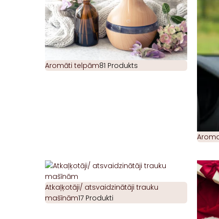
Aromāti telpām
81 Produkts
Aromat
Atkaļķotāji/ atsvaidzinātāji trauku
mašīnām
17 Produkti