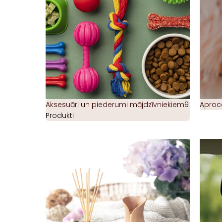
Aksesuāri un piederumi mājdzīvniekiem
9
Aproc
Produkti