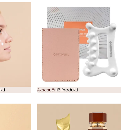
kti
Aksesuāri
16 Produkti