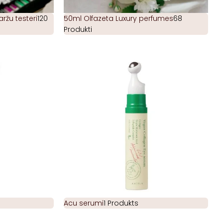
žu testeri
120
50ml Olfazeta Luxury perfumes
68
Produkti
Acu serumi
1 Produkts