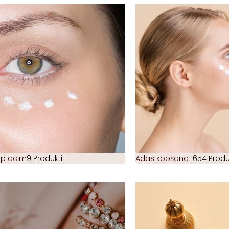
ap acīm
9 Produkti
Ādas kopšana
1 654 Produ