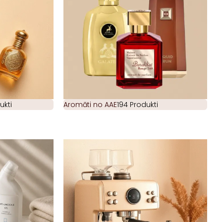
ukti
Aromāti no AAE
194 Produkti