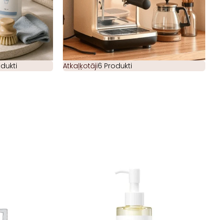
odukti
Atkaļķotāji
6 Produkti