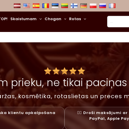
Meklēt
TOP!
Skaistumam
Chogan
Rotas
 prieku, ne tikai paciņas –
ržas, kosmētika, rotaslietas un preces m
liska klientu apkalpošana
✓⃝ Droši maksājumi ar 
PayPal, Apple Pa