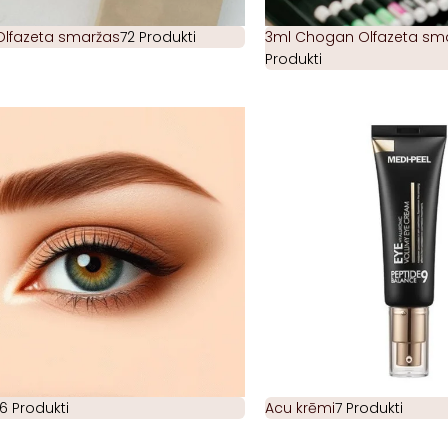
Olfazeta smaržas
72 Produkti
3ml Chogan Olfazeta smar
Produkti
6 Produkti
Acu krēmi
7 Produkti