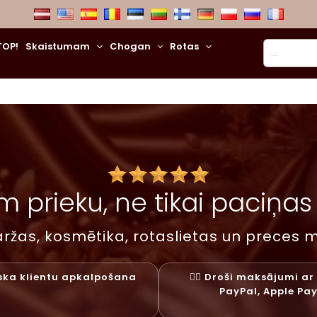
Meklēt
TOP!
Skaistumam
Chogan
Rotas
 prieku, ne tikai paciņas –
ržas, kosmētika, rotaslietas un preces m
liska klientu apkalpošana
✓⃝ Droši maksājumi ar 
PayPal, Apple Pa