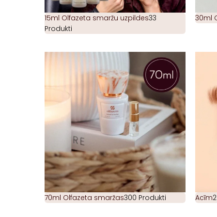
15ml Olfazeta smaržu uzpildes
33
30ml 
Produkti
70ml Olfazeta smaržas
300 Produkti
Acīm
2