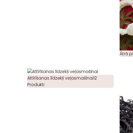
Ātrā 
Attīrīšanas līdzekļi veļasmašīnai
12
Produkti