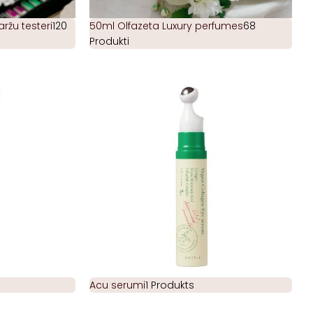
žu testeri
120
50ml Olfazeta Luxury perfumes
68
Produkti
Acu serumi
1 Produkts