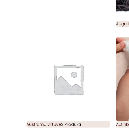
Augu t
Austrumu virtuve
2 Produkti
Autiņb