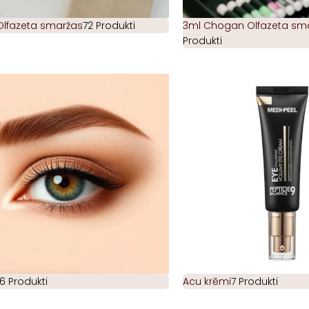
Olfazeta smaržas
72 Produkti
3ml Chogan Olfazeta smar
Produkti
6 Produkti
Acu krēmi
7 Produkti