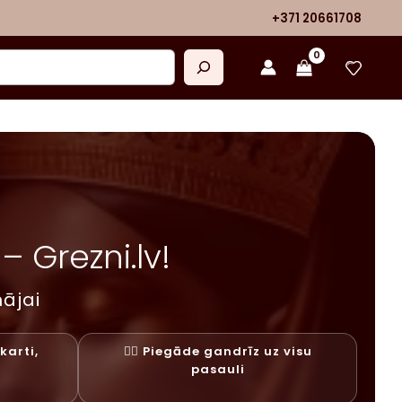
+371 20661708
 Grezni.lv!
ājai
karti,
✓⃝ Piegāde gandrīz uz visu
y
pasauli