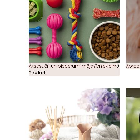
Aksesuāri un piederumi mājdzīvniekiem
9
Aproc
Produkti