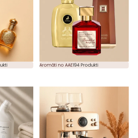
ukti
Aromāti no AAE
194 Produkti