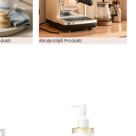
odukti
Atkaļķotāji
6 Produkti