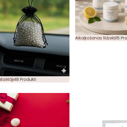
Atkaļķošanas līdzekļi
15 Pr
izētāji
48 Produkti