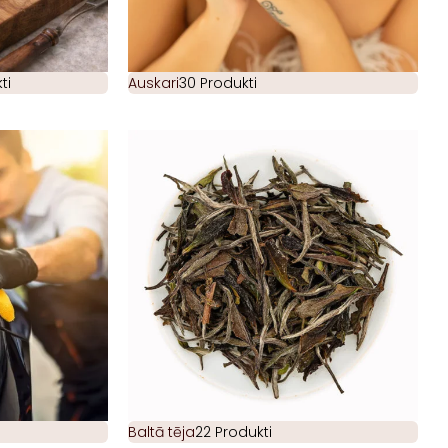
ti
Auskari
30 Produkti
Baltā tēja
22 Produkti