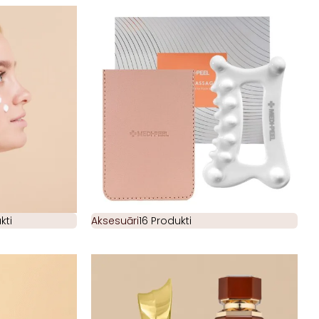
kti
Aksesuāri
16 Produkti