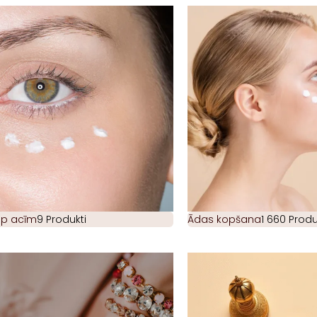
ap acīm
9 Produkti
Ādas kopšana
1 660 Produ