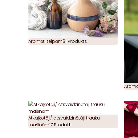
Aromāti telpām
81 Produkts
Aromat
Atkaļķotāji/ atsvaidzinātāji trauku
mašīnām
17 Produkti