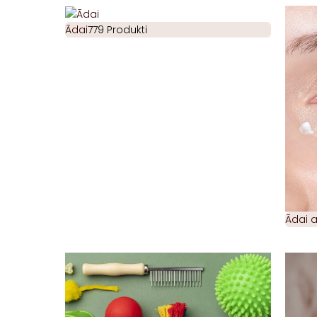
Ādai
779 Produkti
Ādai 