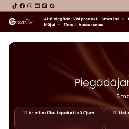
Skip
to
content
Ātrā piegāde
Visi produkti
Smaržas
Mājai
Zīmoli
Atsauksmes
Piegādājam
Sma
✓⃝ Ar mīlestību iepakoti sūtījumi
✓⃝ Lie