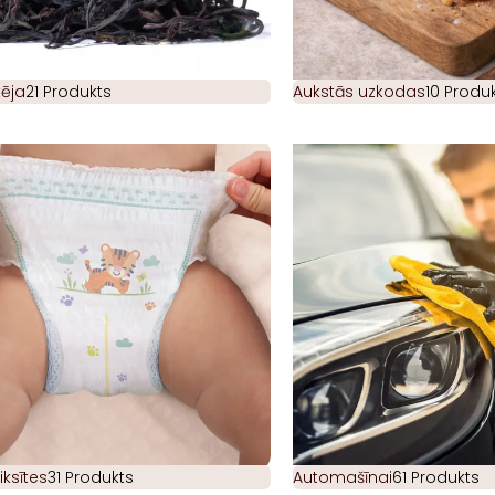
ēja
21 Produkts
Aukstās uzkodas
10 Produk
iksītes
31 Produkts
Automašīnai
61 Produkts