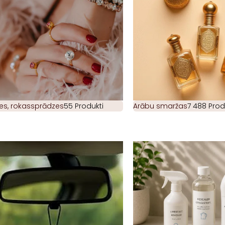
es, rokassprādzes
55 Produkti
Arābu smaržas
7 488 Prod