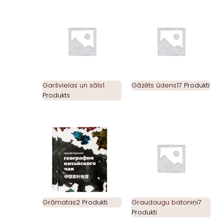
Garšvielas un sāls
1
Gāzēts ūdens
17 Produkti
Produkts
Grāmatas
2 Produkti
Graudaugu batoniņi
7
Produkti