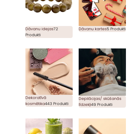
Dāvanu idejas
72
Dāvanu kartes
5 Produkti
Produkti
Dekoratīvā
Depilācijas/ skūšanās
kosmētika
443 Produkti
līdzekļi
49 Produkti