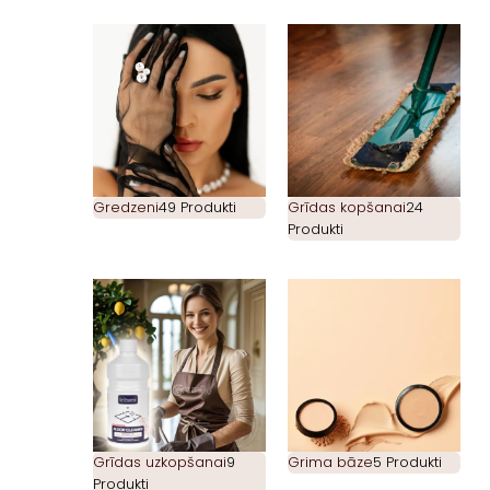
Gredzeni
49 Produkti
Grīdas kopšanai
24
Produkti
Grīdas uzkopšanai
9
Grima bāze
5 Produkti
Produkti