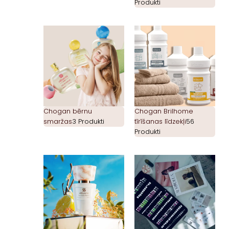
Produkti
Chogan bērnu
Chogan Brilhome
smaržas
3 Produkti
tīrīšanas līdzekļi
56
Produkti