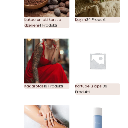
Kakao un citi karstie
Kaķim
34 Produkti
dzērieni
4 Produkti
Kaklarotas
16 Produkti
Kartupeļu čipsi
36
Produkti