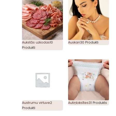
Aukstās uzkodas
10
Auskari
30 Produkti
Produkti
Austrumu virtuve
2
Autiņbiksītes
31 Produkts
Produkti