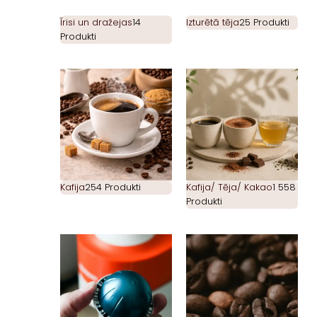
Īrisi un dražejas
14
Izturētā tēja
25 Produkti
Produkti
Kafija
254 Produkti
Kafija/ Tēja/ Kakao
1 558
Produkti