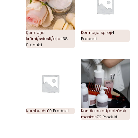
Ķermeņa
Ķermeņa spreji
4
krēmi/sviesti/eļļas
38
Produkti
Produkti
Kombucha
10 Produkti
Kondicionieri/balzāmi/
maskas
72 Produkti