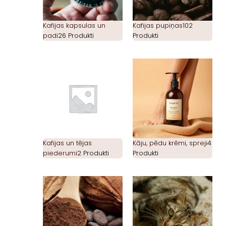
Kafijas kapsulas un
Kafijas pupiņas
102
padi
26 Produkti
Produkti
Kafijas un tējas
Kāju, pēdu krēmi, spreji
4
piederumi
2 Produkti
Produkti