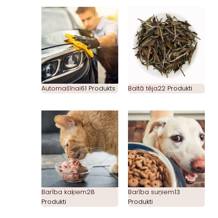
Automašīnai
61 Produkts
Baltā tēja
22 Produkti
Barība kaķiem
28
Barība suņiem
13
Produkti
Produkti