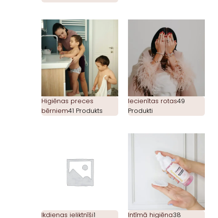
Higiēnas preces
Iecienītas rotas
49
bērniem
41 Produkts
Produkti
Ikdienas ieliktnīši
1
Intīmā higiēna
38