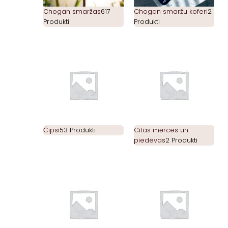
Chogan smaržas
617
Chogan smaržu koferi
2
Produkti
Produkti
Čipsi
53 Produkti
Citas mērces un
piedevas
2 Produkti