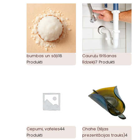
bumbas un sāļi
18
Cauruļu tīrīšanas
Produkti
līdzekļi
7 Produkti
Cepumi, vafeles
44
Chahe (tējas
Produkti
prezentācijas trauks)
4