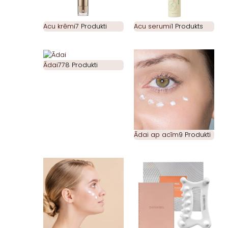
Acu krēmi
7 Produkti
Acu serumi
1 Produkts
Ādai
778 Produkti
Ādai ap acīm
9 Produkti