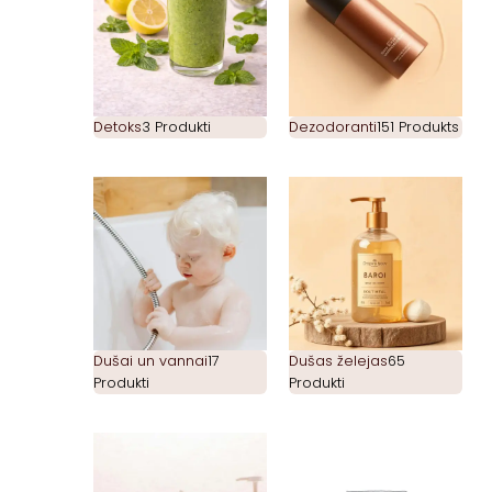
Detoks
3 Produkti
Dezodoranti
151 Produkts
Dušai un vannai
17
Dušas želejas
65
Produkti
Produkti