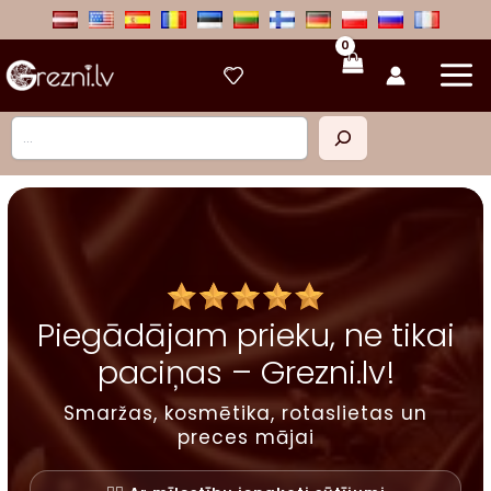
Skip
to
content
Meklēt
Piegādājam prieku, ne tikai
paciņas – Grezni.lv!
Smaržas, kosmētika, rotaslietas un
preces mājai