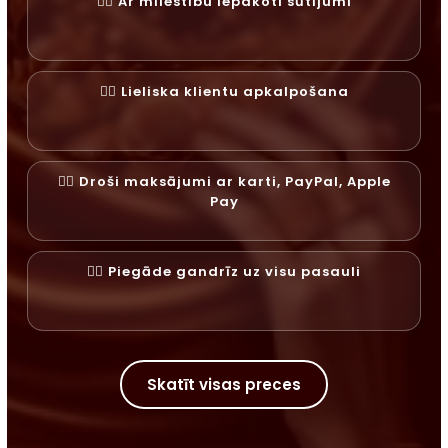
✓⃝ Ar mīlestību iepakoti sūtījumi
✓⃝ Lieliska klientu apkalpošana
✓⃝ Droši maksājumi ar karti, PayPal, Apple
Pay
✓⃝ Piegāde gandrīz uz visu pasauli
Skatīt visas preces