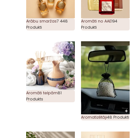
Arābu smaržas
7 448
Aromāti no AAE
194
Produkti
Produkti
Aromāti telpām
81
Produkts
Aromatizētāji
48 Produkti