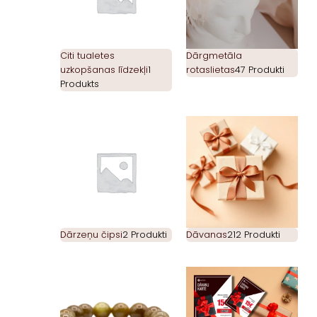
Citi tualetes
Dārgmetāla
uzkopšanas līdzekļi
1
rotaslietas
47 Produkti
Produkts
Dārzeņu čipsi
2 Produkti
Dāvanas
212 Produkti