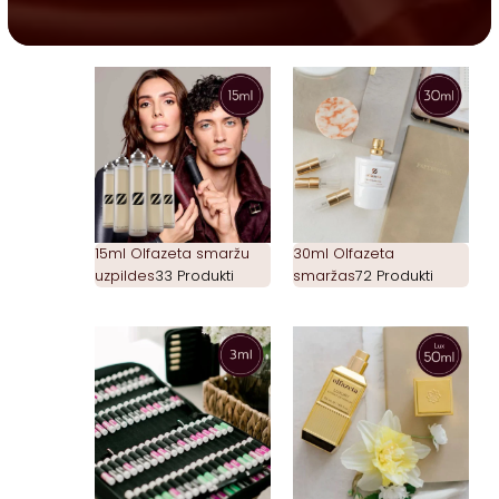
15ml Olfazeta smaržu
30ml Olfazeta
uzpildes
33 Produkti
smaržas
72 Produkti