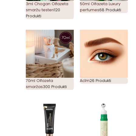
3ml Chogan Olfazeta
50ml Olfazeta Luxury
smaržu testeri
120
perfumes
68 Produkti
Produkti
70ml Olfazeta
Acīm
26 Produkti
smaržas
300 Produkti