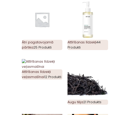
Ātri pagatavojamā
Attīrīšanas līdzekļi
44
pārtika
25 Produkti
Produkti
Attīrīšanas līdzekļi
veļasmašīnai
12 Produkti
Augu tēja
21 Produkts