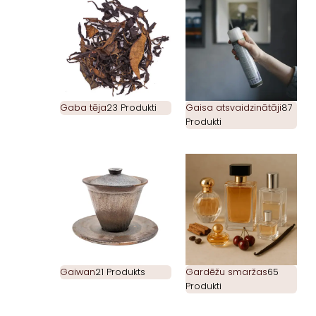
Gaba tēja
23 Produkti
Gaisa atsvaidzinātāji
87
Produkti
Gaiwan
21 Produkts
Gardēžu smaržas
65
Produkti