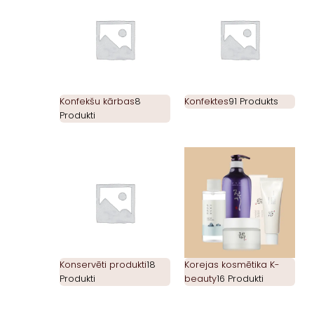
Konfekšu kārbas
8
Konfektes
91 Produkts
Produkti
Konservēti produkti
18
Korejas kosmētika K-
Produkti
beauty
16 Produkti