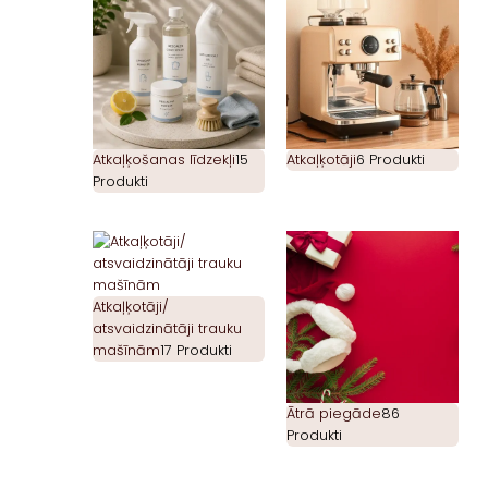
Atkaļķošanas līdzekļi
15
Atkaļķotāji
6 Produkti
Produkti
Atkaļķotāji/
atsvaidzinātāji trauku
mašīnām
17 Produkti
Ātrā piegāde
86
Produkti