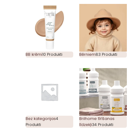
BB krēmi
10 Produkti
Bērniem
83 Produkti
Bez kategorijas
4
Brilhome tīrīšanas
Produkti
līdzekļi
34 Produkti