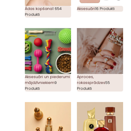
Ādas kopšana
1 654
Aksesuāri
16 Produkti
Produkti
Aksesuāri un piederumi
Aproces,
mājdzīvniekiem
9
rokassprādzes
55
Produkti
Produkti