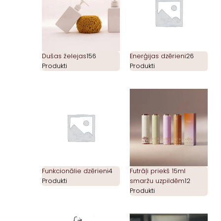
Dušas želejas
156
Enerģijas dzērieni
26
Produkti
Produkti
Funkcionālie dzērieni
4
Futrāļi priekš 15ml
Produkti
smaržu uzpildēm
12
Produkti