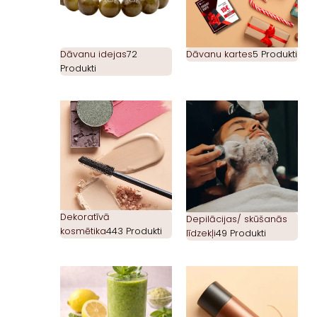
Dāvanu idejas
72
Dāvanu kartes
5 Produkti
Produkti
Dekoratīvā
Depilācijas/ skūšanās
kosmētika
443 Produkti
līdzekļi
49 Produkti