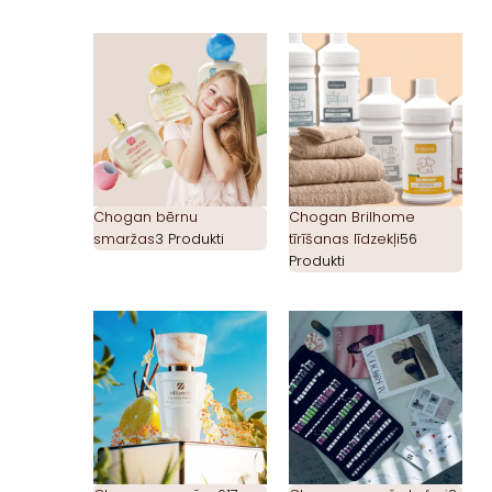
Chogan bērnu
Chogan Brilhome
smaržas
3 Produkti
tīrīšanas līdzekļi
56
Produkti