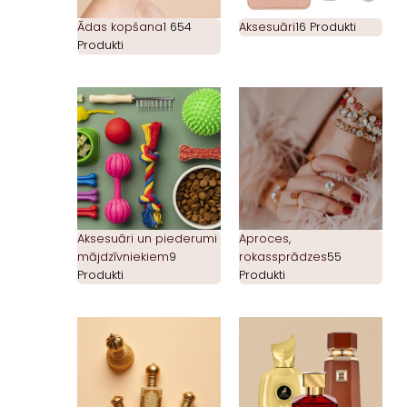
Ādas kopšana
1 654
Aksesuāri
16 Produkti
Produkti
Aksesuāri un piederumi
Aproces,
mājdzīvniekiem
9
rokassprādzes
55
Produkti
Produkti