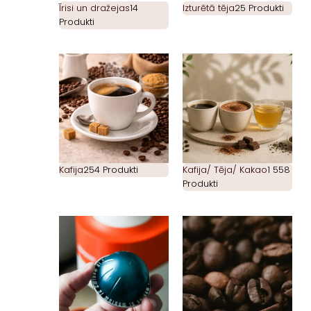
Īrisi un dražejas
14
Izturētā tēja
25 Produkti
Produkti
Kafija
254 Produkti
Kafija/ Tēja/ Kakao
1 558
Produkti