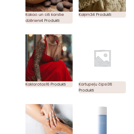
Kakao un citi karstie
Kaķim
34 Produkti
dzērieni
4 Produkti
Kaklarotas
16 Produkti
Kartupeļu čipsi
36
Produkti