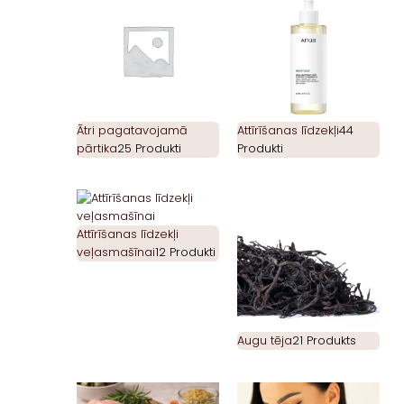
Ātri pagatavojamā
Attīrīšanas līdzekļi
44
pārtika
25 Produkti
Produkti
Attīrīšanas līdzekļi
veļasmašīnai
12 Produkti
Augu tēja
21 Produkts