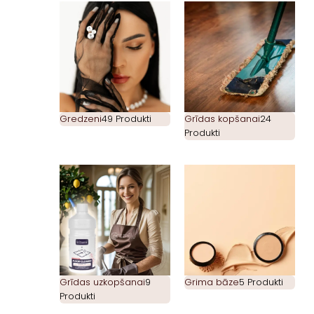
Gredzeni
49 Produkti
Grīdas kopšanai
24
Produkti
Grīdas uzkopšanai
9
Grima bāze
5 Produkti
Produkti