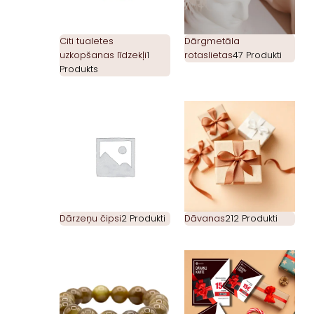
Citi tualetes
Dārgmetāla
uzkopšanas līdzekļi
1
rotaslietas
47 Produkti
Produkts
Dārzeņu čipsi
2 Produkti
Dāvanas
212 Produkti