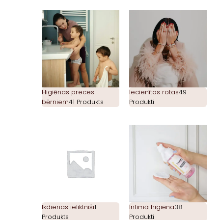
Higiēnas preces
Iecienītas rotas
49
bērniem
41 Produkts
Produkti
Ikdienas ieliktnīši
1
Intīmā higiēna
38
Produkts
Produkti