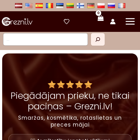
Skip
to
content
Meklēt
Piegādājam prieku, ne tikai
paciņas – Grezni.lv!
Smaržas, kosmētika, rotaslietas un
preces mājai