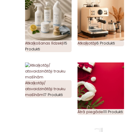
Atkaļķošanas līdzekļi
15
Atkaļķotāji
6 Produkti
Produkti
Atkaļķotāji/
atsvaidzinātāji trauku
mašīnām
17 Produkti
Ātrā piegāde
111 Produkti