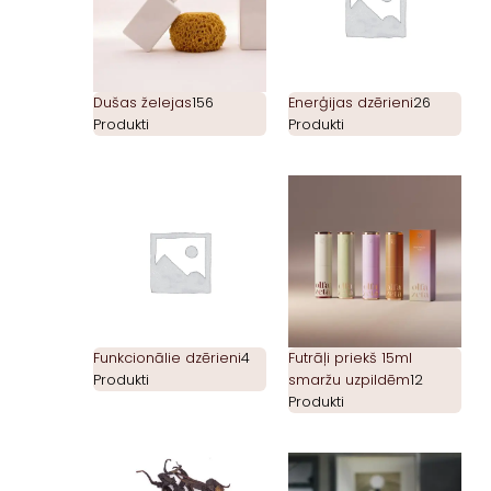
Dušas želejas
156
Enerģijas dzērieni
26
Produkti
Produkti
Funkcionālie dzērieni
4
Futrāļi priekš 15ml
Produkti
smaržu uzpildēm
12
Produkti