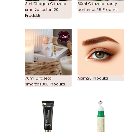
3ml Chogan Olfazeta
50ml Olfazeta Luxury
smaržu testeri
120
perfumes
68 Produkti
Produkti
70ml Olfazeta
Acīm
26 Produkti
smaržas
300 Produkti