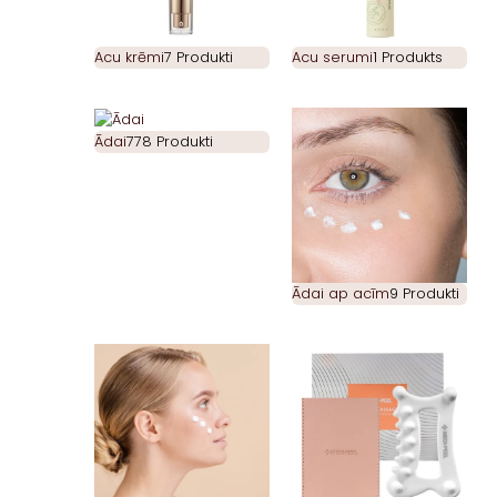
Acu krēmi
7 Produkti
Acu serumi
1 Produkts
Ādai
778 Produkti
Ādai ap acīm
9 Produkti