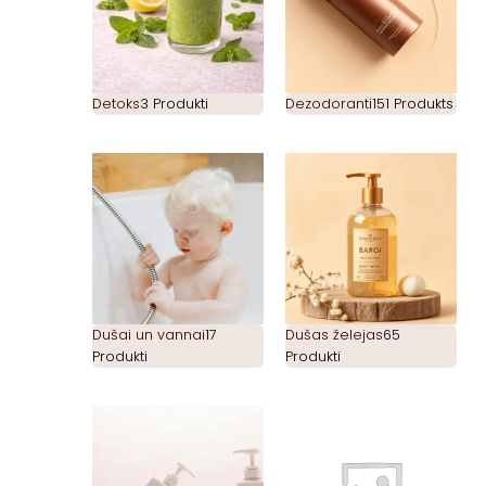
Detoks
3 Produkti
Dezodoranti
151 Produkts
Dušai un vannai
17
Dušas želejas
65
Produkti
Produkti