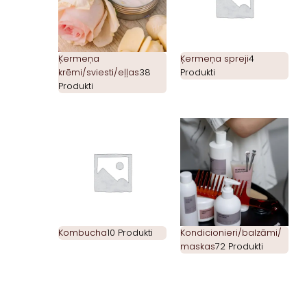
Ķermeņa
Ķermeņa spreji
4
krēmi/sviesti/eļļas
38
Produkti
Produkti
Kombucha
10 Produkti
Kondicionieri/balzāmi/
maskas
72 Produkti