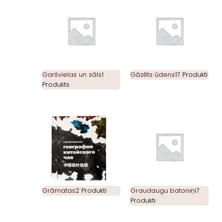
Garšvielas un sāls
1
Gāzēts ūdens
17 Produkti
Produkts
Grāmatas
2 Produkti
Graudaugu batoniņi
7
Produkti