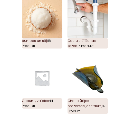
bumbas un sāļi
18
Cauruļu tīrīšanas
Produkti
līdzekļi
7 Produkti
Cepumi, vafeles
44
Chahe (tējas
Produkti
prezentācijas trauks)
4
Produkti