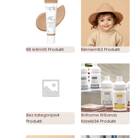
BB krēmi
10 Produkti
Bērniem
83 Produkti
Bez kategorijas
4
Brilhome tīrīšanas
Produkti
līdzekļi
34 Produkti