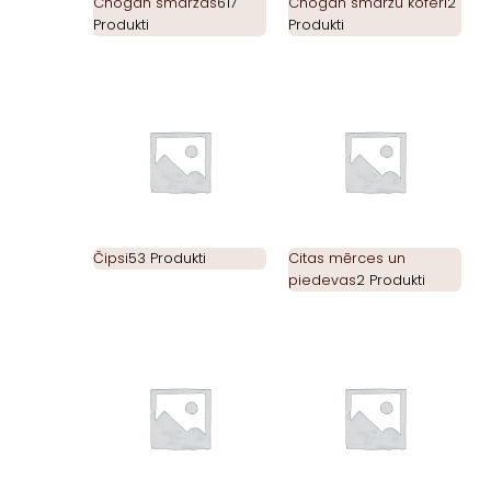
Chogan smaržas
617
Chogan smaržu koferi
2
Produkti
Produkti
Čipsi
53 Produkti
Citas mērces un
piedevas
2 Produkti