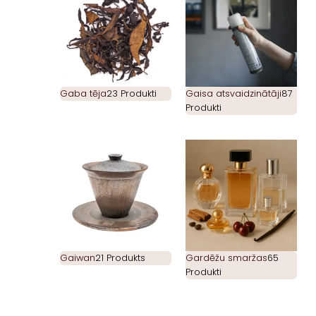
Gaba tēja
23 Produkti
Gaisa atsvaidzinātāji
87
Produkti
Gaiwan
21 Produkts
Gardēžu smaržas
65
Produkti