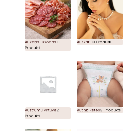
Aukstās uzkodas
10
Auskari
30 Produkti
Produkti
Austrumu virtuve
2
Autiņbiksītes
31 Produkts
Produkti