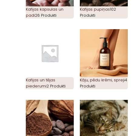
Kafijas kapsulas un
Kafijas pupiņas
102
padi
26 Produkti
Produkti
Kafijas un tējas
Kāju, pēdu krēmi, spreji
4
piederumi
2 Produkti
Produkti