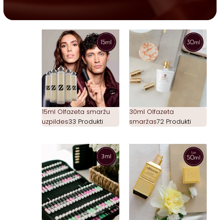
15ml Olfazeta smaržu
30ml Olfazeta
uzpildes
33 Produkti
smaržas
72 Produkti