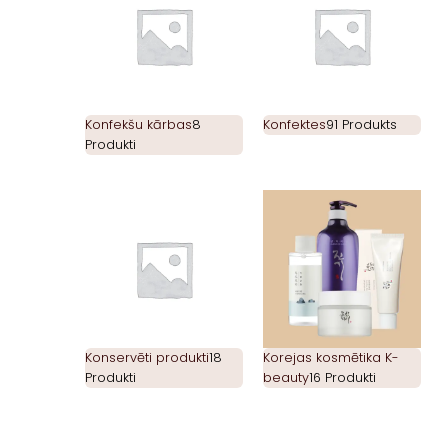
Konfekšu kārbas
8
Konfektes
91 Produkts
Produkti
Konservēti produkti
18
Korejas kosmētika K-
Produkti
beauty
16 Produkti