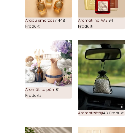
Arābu smaržas
7 448
Aromāti no AAE
194
Produkti
Produkti
Aromāti telpām
81
Produkts
Aromatizētāji
48 Produkti