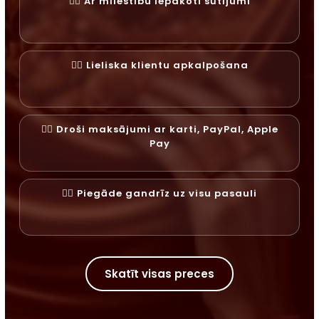
✓⃝ Ar mīlestību iepakoti sūtījumi
✓⃝ Lieliska klientu apkalpošana
✓⃝ Droši maksājumi ar karti, PayPal, Apple
Pay
✓⃝ Piegāde gandrīz uz visu pasauli
Skatīt visas preces