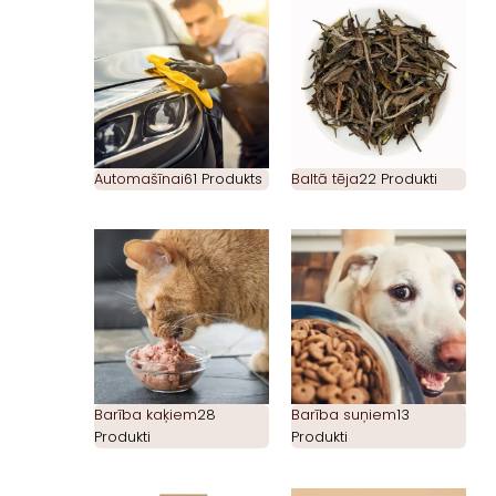
Automašīnai
61 Produkts
Baltā tēja
22 Produkti
Barība kaķiem
28
Barība suņiem
13
Produkti
Produkti