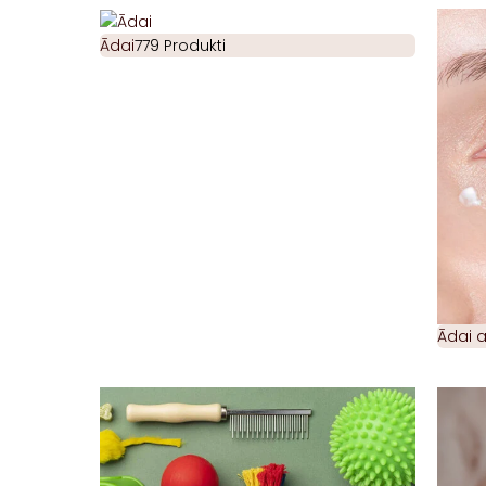
Ādai
779 Produkti
Ādai 