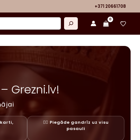
+371 20661708
 Grezni.lv!
ājai
karti,
✓⃝ Piegāde gandrīz uz visu
y
pasauli