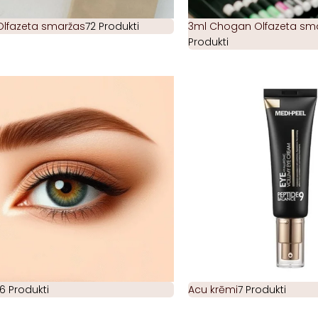
Olfazeta smaržas
72 Produkti
3ml Chogan Olfazeta smar
Produkti
6 Produkti
Acu krēmi
7 Produkti