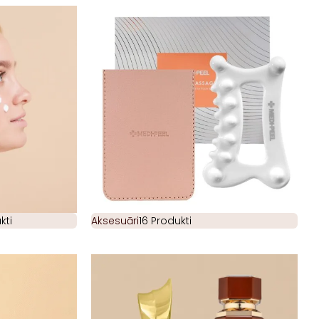
kti
Aksesuāri
16 Produkti