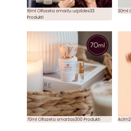
15ml Olfazeta smaržu uzpildes
33
30ml 
Produkti
70ml Olfazeta smaržas
300 Produkti
Acīm
2