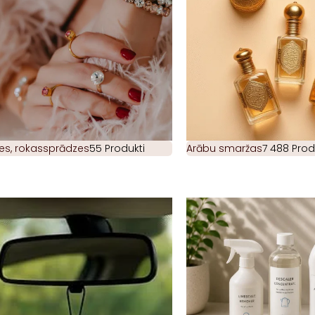
es, rokassprādzes
55 Produkti
Arābu smaržas
7 488 Prod