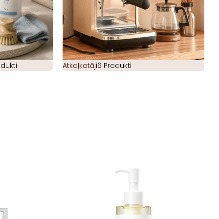
odukti
Atkaļķotāji
6 Produkti