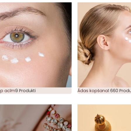
ap acīm
9 Produkti
Ādas kopšana
1 660 Produ