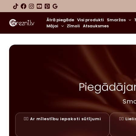
Skip
to
content
Ātrā piegāde
Visi produkti
Smaržas
Mājai
Zīmoli
Atsauksmes
Piegādājam
Sma
✓⃝ Ar mīlestību iepakoti sūtījumi
✓⃝ Lie