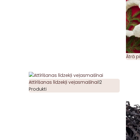
Ātrā 
Attīrīšanas līdzekļi veļasmašīnai
12
Produkti