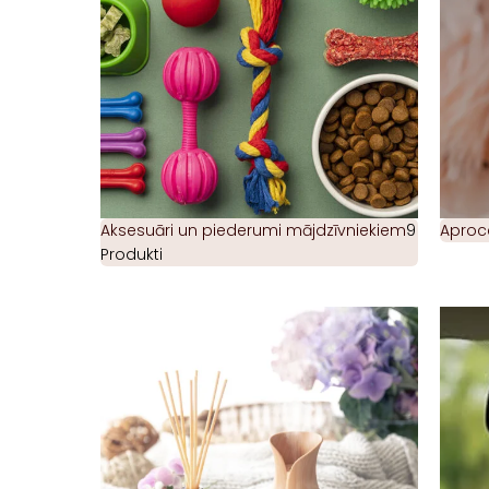
Aksesuāri un piederumi mājdzīvniekiem
9
Aproc
Produkti