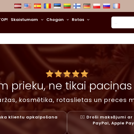
Meklēt
TOP!
Skaistumam
Chogan
Rotas
 prieku, ne tikai paciņas –
ržas, kosmētika, rotaslietas un preces m
liska klientu apkalpošana
✓⃝ Droši maksājumi ar 
PayPal, Apple Pa