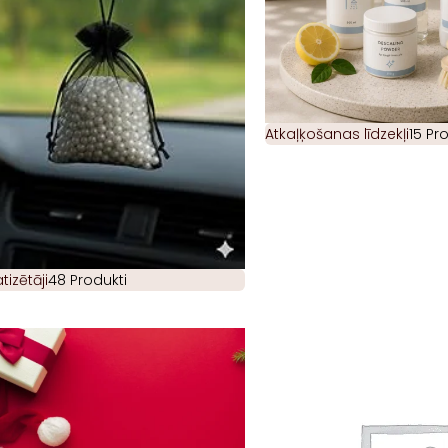
Atkaļķošanas līdzekļi
15 Pr
izētāji
48 Produkti