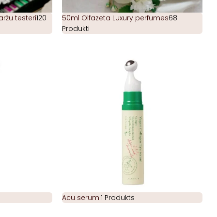
žu testeri
120
50ml Olfazeta Luxury perfumes
68
Produkti
Acu serumi
1 Produkts