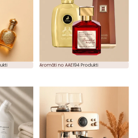
ukti
Aromāti no AAE
194 Produkti