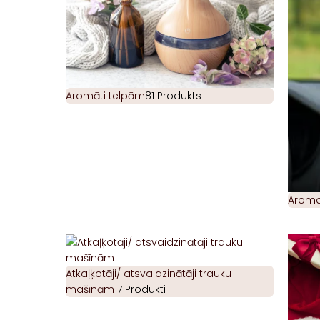
Aromāti telpām
81 Produkts
Aromat
Atkaļķotāji/ atsvaidzinātāji trauku
mašīnām
17 Produkti