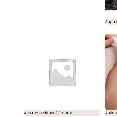
Augu t
Austrumu virtuve
2 Produkti
Autiņb