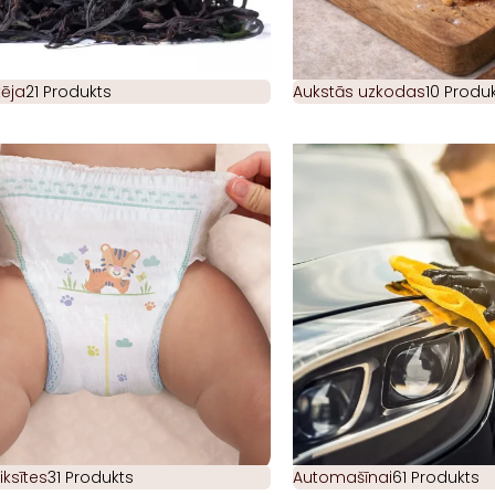
ēja
21 Produkts
Aukstās uzkodas
10 Produk
iksītes
31 Produkts
Automašīnai
61 Produkts