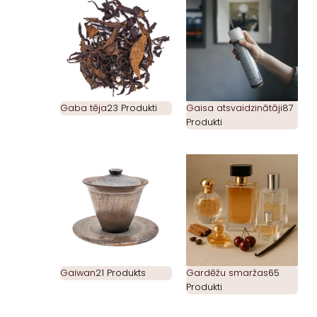
Gaba tēja
23 Produkti
Gaisa atsvaidzinātāji
87
Produkti
Gaiwan
21 Produkts
Gardēžu smaržas
65
Produkti