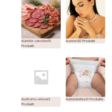
Aukstās uzkodas
10
Auskari
30 Produkti
Produkti
Austrumu virtuve
2
Autiņbiksītes
31 Produkts
Produkti