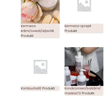
Ķermeņa
Ķermeņa spreji
4
krēmi/sviesti/eļļas
38
Produkti
Produkti
Kombucha
10 Produkti
Kondicionieri/balzāmi/
maskas
72 Produkti