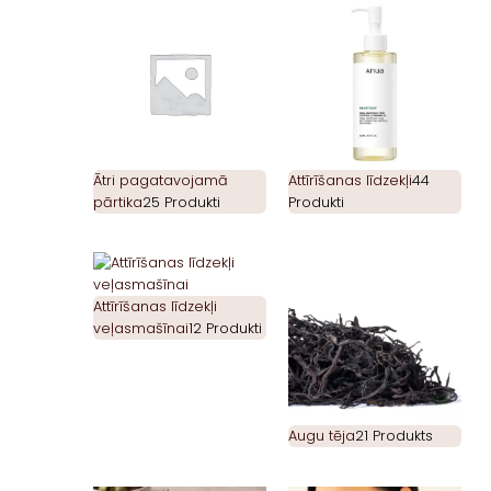
Ātri pagatavojamā
Attīrīšanas līdzekļi
44
pārtika
25 Produkti
Produkti
Attīrīšanas līdzekļi
veļasmašīnai
12 Produkti
Augu tēja
21 Produkts