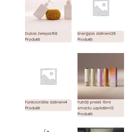
Dušas želejas
156
Enerģijas dzērieni
26
Produkti
Produkti
Funkcionālie dzērieni
4
Futrāļi priekš 15ml
Produkti
smaržu uzpildēm
12
Produkti