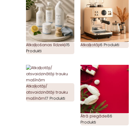
Atkaļķošanas līdzekļi
15
Atkaļķotāji
6 Produkti
Produkti
Atkaļķotāji/
atsvaidzinātāji trauku
mašīnām
17 Produkti
Ātrā piegāde
86
Produkti