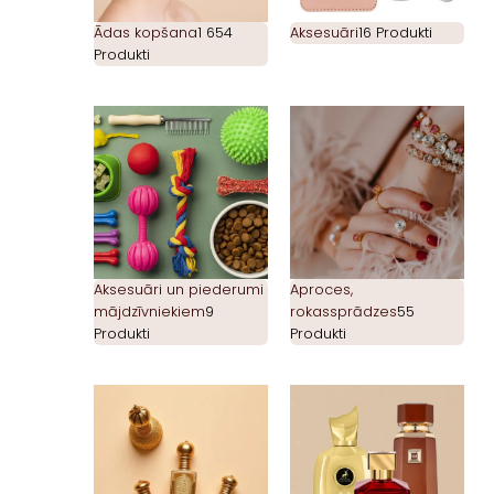
Ādas kopšana
1 654
Aksesuāri
16 Produkti
Produkti
Aksesuāri un piederumi
Aproces,
mājdzīvniekiem
9
rokassprādzes
55
Produkti
Produkti