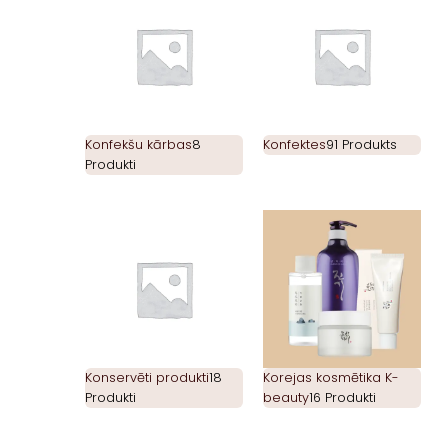
Konfekšu kārbas
8
Konfektes
91 Produkts
Produkti
Konservēti produkti
18
Korejas kosmētika K-
Produkti
beauty
16 Produkti