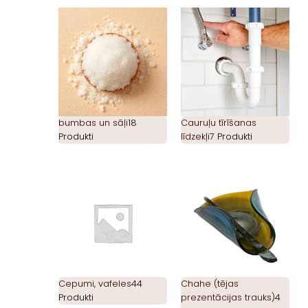
bumbas un sāļi
18
Cauruļu tīrīšanas
Produkti
līdzekļi
7 Produkti
Cepumi, vafeles
44
Chahe (tējas
Produkti
prezentācijas trauks)
4