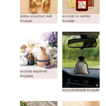
Arābu smaržas
7 448
Aromāti no AAE
194
Produkti
Produkti
Aromāti telpām
81
Produkts
Aromatizētāji
48 Produkti