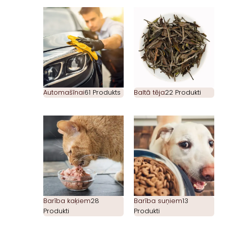
Automašīnai
61 Produkts
Baltā tēja
22 Produkti
Barība kaķiem
28
Barība suņiem
13
Produkti
Produkti