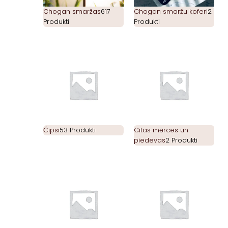
Chogan smaržas
617
Chogan smaržu koferi
2
Produkti
Produkti
Čipsi
53 Produkti
Citas mērces un
piedevas
2 Produkti