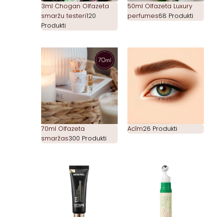
3ml Chogan Olfazeta
50ml Olfazeta Luxury
smaržu testeri
120
perfumes
68 Produkti
Produkti
70ml Olfazeta
Acīm
26 Produkti
smaržas
300 Produkti