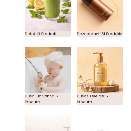
Detoks
3 Produkti
Dezodoranti
151 Produkts
Dušai un vannai
17
Dušas želejas
65
Produkti
Produkti