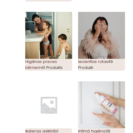
Higiēnas preces
Iecienītas rotas
49
bērniem
41 Produkts
Produkti
Ikdienas ieliktnīši
1
Intīmā higiēna
38