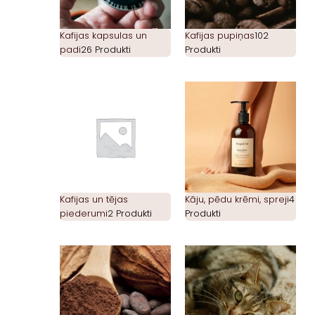
Kafijas kapsulas un
Kafijas pupiņas
102
padi
26 Produkti
Produkti
Kafijas un tējas
Kāju, pēdu krēmi, spreji
4
piederumi
2 Produkti
Produkti