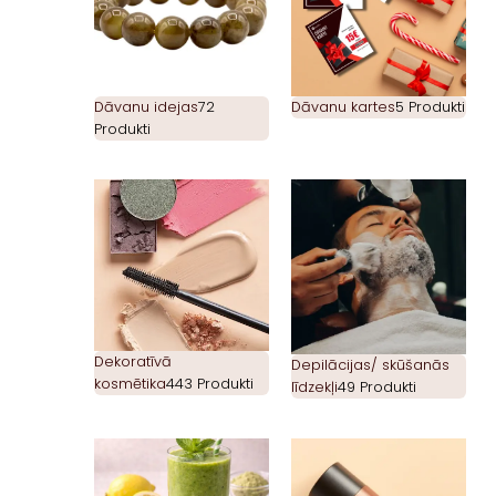
Dāvanu idejas
72
Dāvanu kartes
5 Produkti
Produkti
Dekoratīvā
Depilācijas/ skūšanās
kosmētika
443 Produkti
līdzekļi
49 Produkti