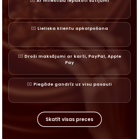
✓⃝ Ar mīlestību iepakoti sūtījumi
✓⃝ Lieliska klientu apkalpošana
✓⃝ Droši maksājumi ar karti, PayPal, Apple
Pay
✓⃝ Piegāde gandrīz uz visu pasauli
Skatīt visas preces