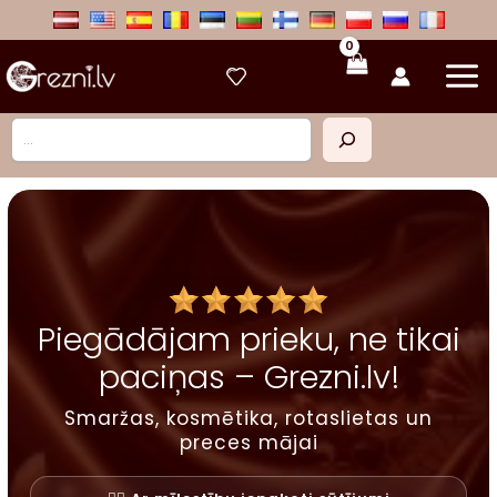
Skip
to
content
Meklēt
Piegādājam prieku, ne tikai
paciņas – Grezni.lv!
Smaržas, kosmētika, rotaslietas un
preces mājai