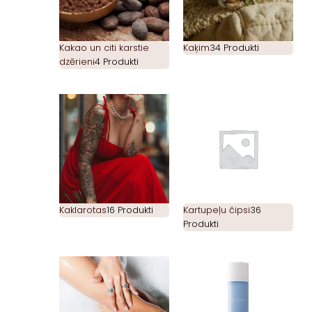
Kakao un citi karstie
Kaķim
34 Produkti
dzērieni
4 Produkti
Kaklarotas
16 Produkti
Kartupeļu čipsi
36
Produkti