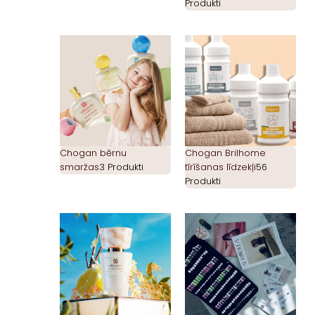
Produkti
Chogan bērnu
Chogan Brilhome
smaržas
3 Produkti
tīrīšanas līdzekļi
56
Produkti