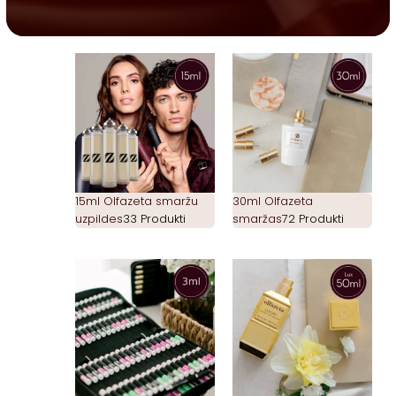
15ml Olfazeta smaržu
30ml Olfazeta
uzpildes
33 Produkti
smaržas
72 Produkti