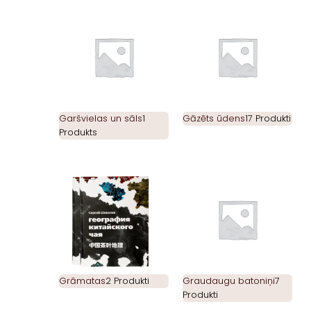
Garšvielas un sāls
1
Gāzēts ūdens
17 Produkti
Produkts
Grāmatas
2 Produkti
Graudaugu batoniņi
7
Produkti