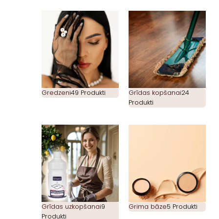
Gredzeni
49 Produkti
Grīdas kopšanai
24
Produkti
Grīdas uzkopšanai
9
Grima bāze
5 Produkti
Produkti