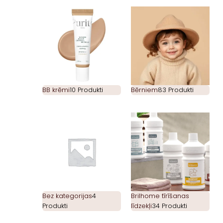
BB krēmi
10 Produkti
Bērniem
83 Produkti
Bez kategorijas
4
Brilhome tīrīšanas
Produkti
līdzekļi
34 Produkti