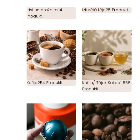
Īrisi un dražejas
14
Izturētā tēja
25 Produkti
Produkti
Kafija
254 Produkti
Kafija/ Tēja/ Kakao
1 558
Produkti