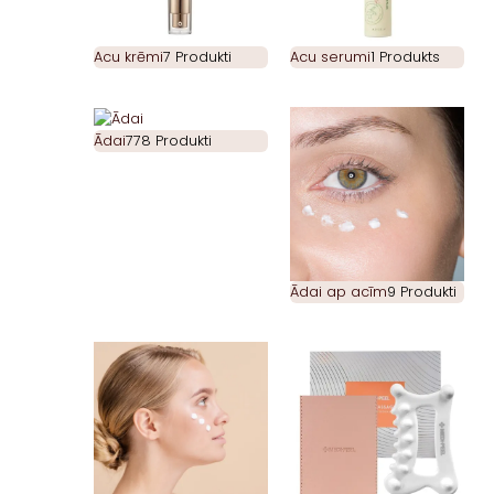
Acu krēmi
7 Produkti
Acu serumi
1 Produkts
Ādai
778 Produkti
Ādai ap acīm
9 Produkti