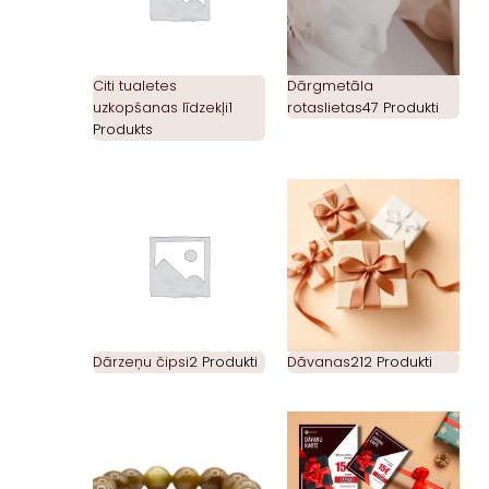
Citi tualetes
Dārgmetāla
uzkopšanas līdzekļi
1
rotaslietas
47 Produkti
Produkts
Dārzeņu čipsi
2 Produkti
Dāvanas
212 Produkti