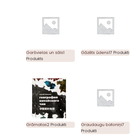
Garšvielas un sāls
1
Gāzēts ūdens
17 Produkti
Produkts
Grāmatas
2 Produkti
Graudaugu batoniņi
7
Produkti