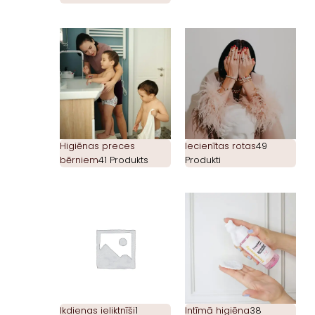
Higiēnas preces
Iecienītas rotas
49
bērniem
41 Produkts
Produkti
Ikdienas ieliktnīši
1
Intīmā higiēna
38