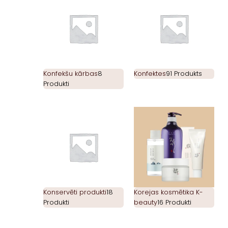
Konfekšu kārbas
8
Konfektes
91 Produkts
Produkti
Konservēti produkti
18
Korejas kosmētika K-
Produkti
beauty
16 Produkti