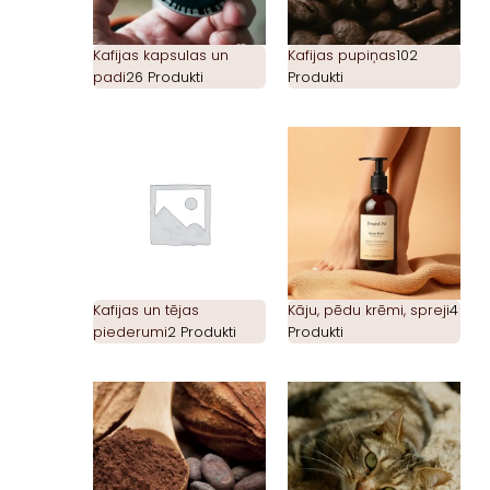
Kafijas kapsulas un
Kafijas pupiņas
102
padi
26 Produkti
Produkti
Kafijas un tējas
Kāju, pēdu krēmi, spreji
4
piederumi
2 Produkti
Produkti