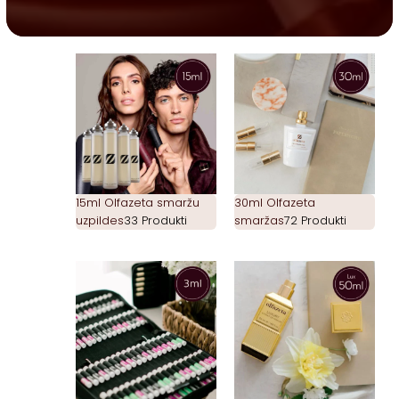
15ml Olfazeta smaržu
30ml Olfazeta
uzpildes
33 Produkti
smaržas
72 Produkti