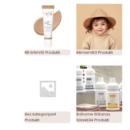
BB krēmi
10 Produkti
Bērniem
83 Produkti
Bez kategorijas
4
Brilhome tīrīšanas
Produkti
līdzekļi
34 Produkti