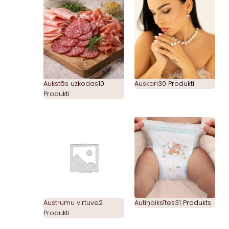
Aukstās uzkodas
10
Auskari
30 Produkti
Produkti
Austrumu virtuve
2
Autiņbiksītes
31 Produkts
Produkti