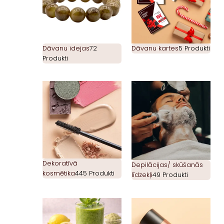
Dāvanu idejas
72
Dāvanu kartes
5 Produkti
Produkti
Dekoratīvā
Depilācijas/ skūšanās
kosmētika
445 Produkti
līdzekļi
49 Produkti