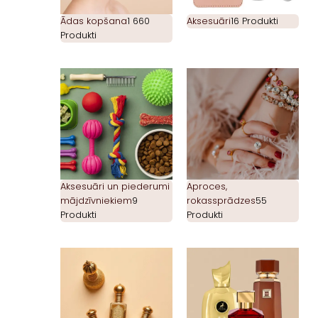
Ādas kopšana
1 660
Aksesuāri
16 Produkti
Produkti
Aksesuāri un piederumi
Aproces,
mājdzīvniekiem
9
rokassprādzes
55
Produkti
Produkti