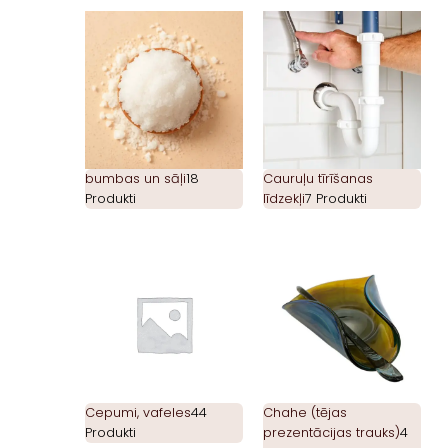
bumbas un sāļi
18
Cauruļu tīrīšanas
Produkti
līdzekļi
7 Produkti
Cepumi, vafeles
44
Chahe (tējas
Produkti
prezentācijas trauks)
4