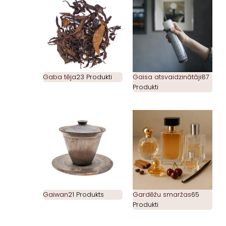
Gaba tēja
23 Produkti
Gaisa atsvaidzinātāji
87
Produkti
Gaiwan
21 Produkts
Gardēžu smaržas
65
Produkti