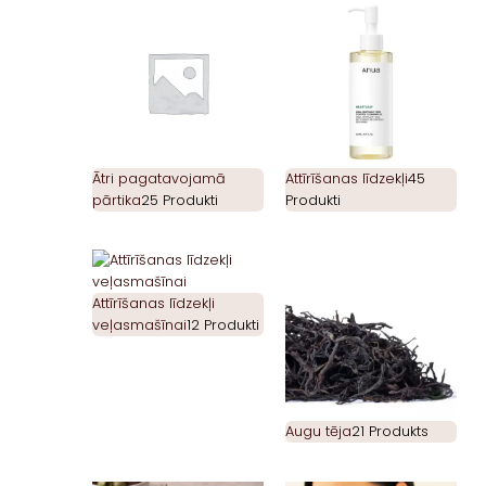
Ātri pagatavojamā
Attīrīšanas līdzekļi
45
pārtika
25 Produkti
Produkti
Attīrīšanas līdzekļi
veļasmašīnai
12 Produkti
Augu tēja
21 Produkts