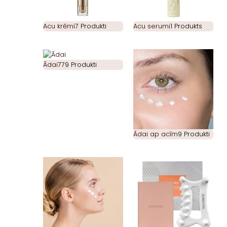
Acu krēmi
7 Produkti
Acu serumi
1 Produkts
Ādai
779 Produkti
Ādai ap acīm
9 Produkti