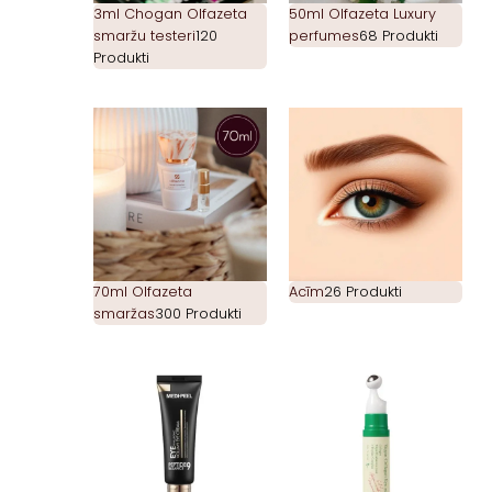
3ml Chogan Olfazeta
50ml Olfazeta Luxury
smaržu testeri
120
perfumes
68 Produkti
Produkti
70ml Olfazeta
Acīm
26 Produkti
smaržas
300 Produkti