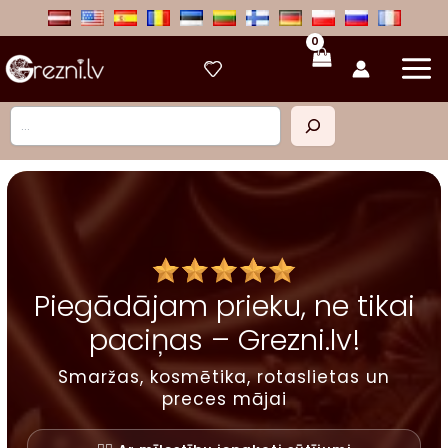
Skip
to
content
Meklēt
Piegādājam prieku, ne tikai
paciņas – Grezni.lv!
Smaržas, kosmētika, rotaslietas un
preces mājai