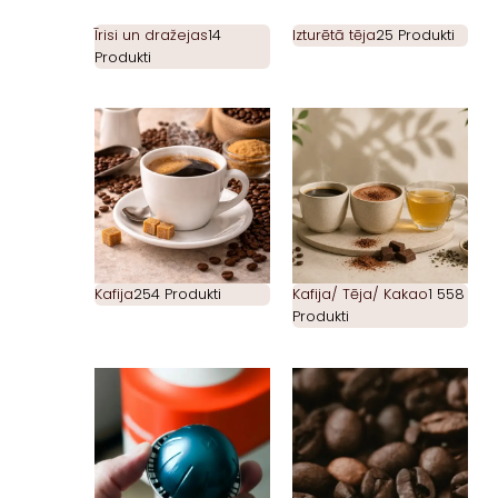
Īrisi un dražejas
14
Izturētā tēja
25 Produkti
Produkti
Kafija
254 Produkti
Kafija/ Tēja/ Kakao
1 558
Produkti