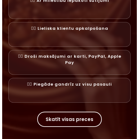
✓⃝ Ar mīlestību iepakoti sūtījumi
✓⃝ Lieliska klientu apkalpošana
✓⃝ Droši maksājumi ar karti, PayPal, Apple
Pay
✓⃝ Piegāde gandrīz uz visu pasauli
Skatīt visas preces