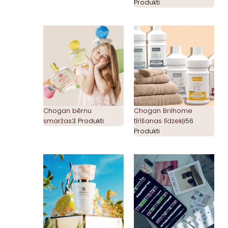
Produkti
Chogan bērnu
Chogan Brilhome
smaržas
3 Produkti
tīrīšanas līdzekļi
56
Produkti