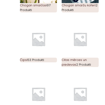
Chogan smaržas
617
Chogan smaržu koferi
2
Produkti
Produkti
Čipsi
53 Produkti
Citas mērces un
piedevas
2 Produkti