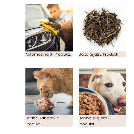
Automašīnai
61 Produkts
Baltā tēja
22 Produkti
Barība kaķiem
28
Barība suņiem
13
Produkti
Produkti