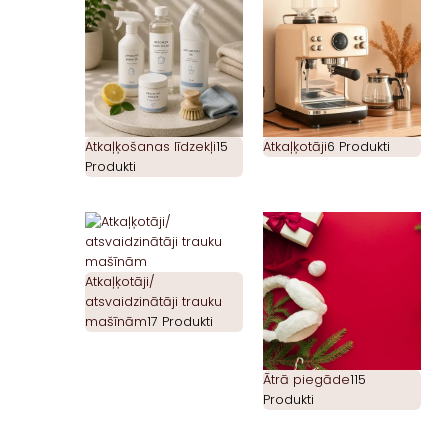
Atkaļķošanas līdzekļi
15
Atkaļķotāji
6 Produkti
Produkti
Atkaļķotāji/
atsvaidzinātāji trauku
mašīnām
17 Produkti
Ātrā piegāde
115
Produkti