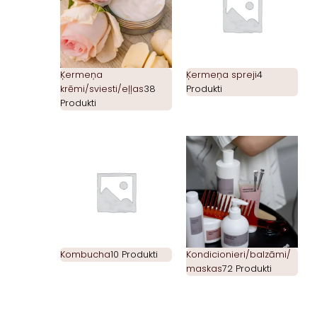
Ķermeņa
Ķermeņa spreji
4
krēmi/sviesti/eļļas
38
Produkti
Produkti
Kombucha
10 Produkti
Kondicionieri/balzāmi/
maskas
72 Produkti