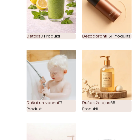
Detoks
3 Produkti
Dezodoranti
151 Produkts
Dušai un vannai
17
Dušas želejas
65
Produkti
Produkti