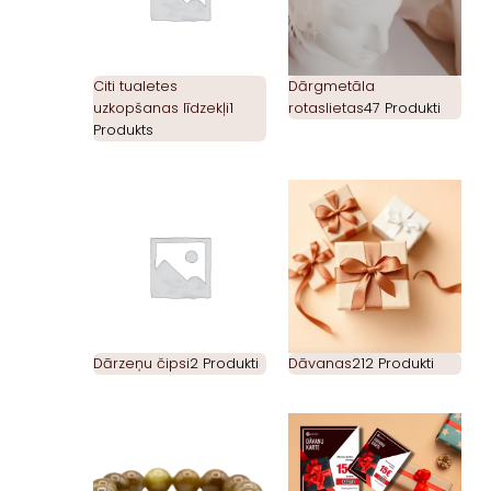
Citi tualetes
Dārgmetāla
uzkopšanas līdzekļi
1
rotaslietas
47 Produkti
Produkts
Dārzeņu čipsi
2 Produkti
Dāvanas
212 Produkti