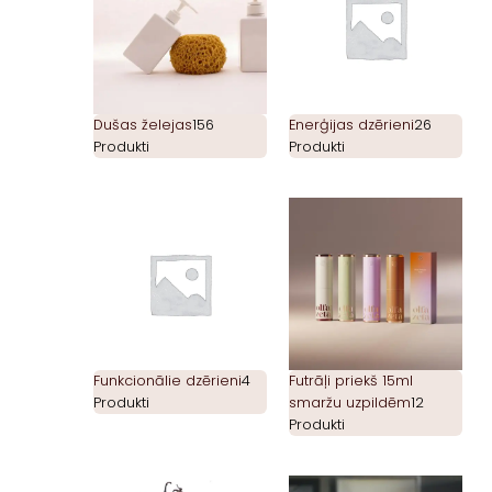
Dušas želejas
156
Enerģijas dzērieni
26
Produkti
Produkti
Funkcionālie dzērieni
4
Futrāļi priekš 15ml
Produkti
smaržu uzpildēm
12
Produkti