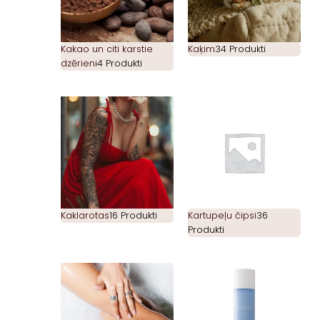
Kakao un citi karstie
Kaķim
34 Produkti
dzērieni
4 Produkti
Kaklarotas
16 Produkti
Kartupeļu čipsi
36
Produkti