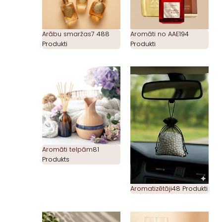
Arābu smaržas
7 488
Aromāti no AAE
194
Produkti
Produkti
Aromāti telpām
81
Produkts
Aromatizētāji
48 Produkti