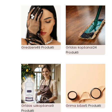
Gredzeni
49 Produkti
Grīdas kopšanai
24
Produkti
Grīdas uzkopšanai
9
Grima bāze
5 Produkti
Produkti