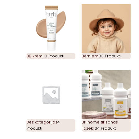
BB krēmi
10 Produkti
Bērniem
83 Produkti
Bez kategorijas
4
Brilhome tīrīšanas
Produkti
līdzekļi
34 Produkti