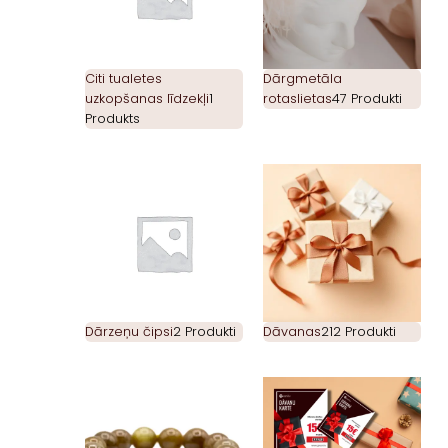
Citi tualetes
Dārgmetāla
uzkopšanas līdzekļi
1
rotaslietas
47 Produkti
Produkts
Dārzeņu čipsi
2 Produkti
Dāvanas
212 Produkti