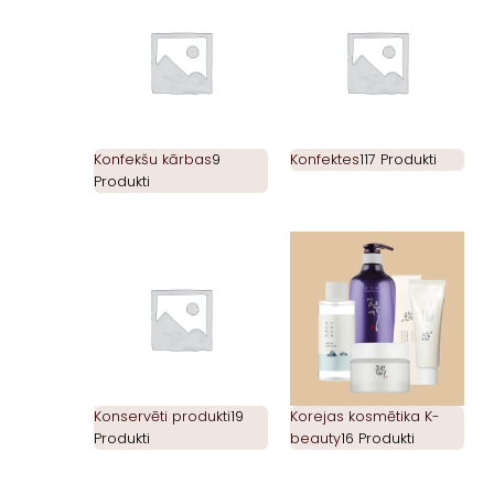
Konfekšu kārbas
9
Konfektes
117 Produkti
Produkti
Konservēti produkti
19
Korejas kosmētika K-
Produkti
beauty
16 Produkti