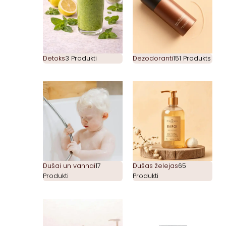
Detoks
3 Produkti
Dezodoranti
151 Produkts
Dušai un vannai
17
Dušas želejas
65
Produkti
Produkti