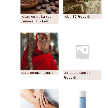
Kakao un citi karstie
Kaķim
35 Produkti
dzērieni
4 Produkti
Kaklarotas
16 Produkti
Kartupeļu čipsi
38
Produkti