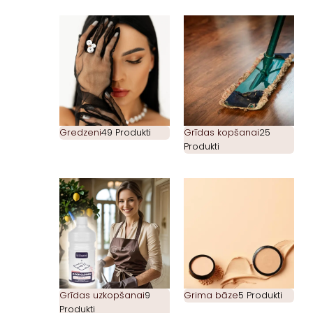
Gredzeni
49 Produkti
Grīdas kopšanai
25
Produkti
Grīdas uzkopšanai
9
Grima bāze
5 Produkti
Produkti