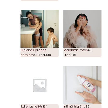
Higiēnas preces
Iecienītas rotas
49
bērniem
41 Produkts
Produkti
Ikdienas ieliktnīši
1
Intīmā higiēna
39