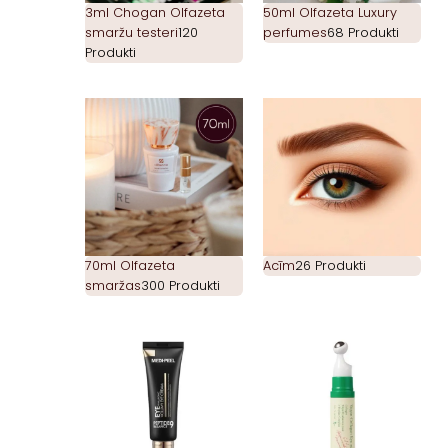
3ml Chogan Olfazeta
50ml Olfazeta Luxury
smaržu testeri
120
perfumes
68 Produkti
Produkti
70ml Olfazeta
Acīm
26 Produkti
smaržas
300 Produkti