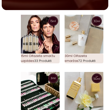
15ml Olfazeta smaržu
30ml Olfazeta
uzpildes
33 Produkti
smaržas
72 Produkti