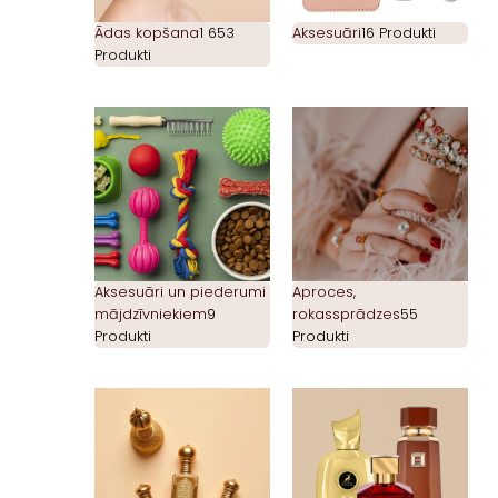
Ādas kopšana
1 653
Aksesuāri
16 Produkti
Produkti
Aksesuāri un piederumi
Aproces,
mājdzīvniekiem
9
rokassprādzes
55
Produkti
Produkti