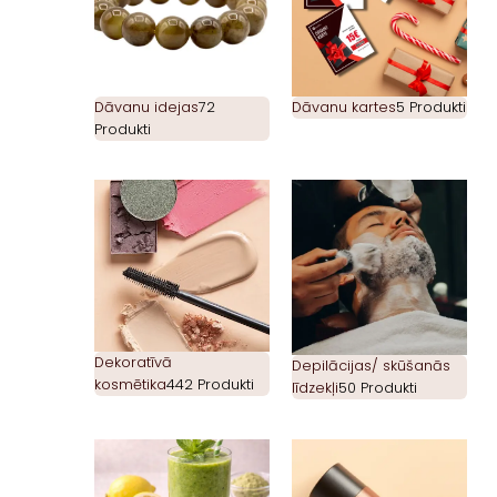
Dāvanu idejas
72
Dāvanu kartes
5 Produkti
Produkti
Dekoratīvā
Depilācijas/ skūšanās
kosmētika
442 Produkti
līdzekļi
50 Produkti