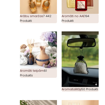
Arābu smaržas
7 442
Aromāti no AAE
194
Produkti
Produkti
Aromāti telpām
81
Produkts
Aromatizētāji
50 Produkti