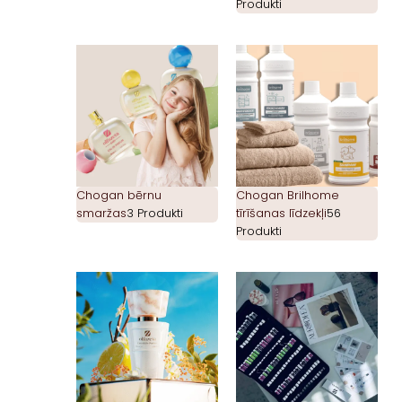
Produkti
Chogan bērnu
Chogan Brilhome
smaržas
3 Produkti
tīrīšanas līdzekļi
56
Produkti