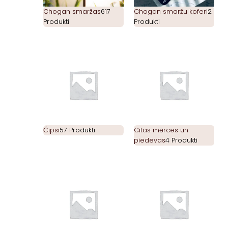
Chogan smaržas
617
Chogan smaržu koferi
2
Produkti
Produkti
Čipsi
57 Produkti
Citas mērces un
piedevas
4 Produkti