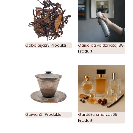
Gaba tēja
23 Produkti
Gaisa atsvaidzinātāji
88
Produkti
Gaiwan
21 Produkts
Gardēžu smaržas
65
Produkti