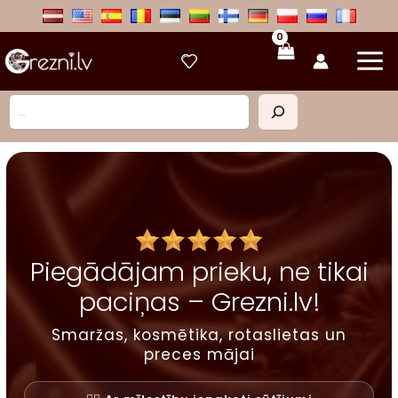
Skip
to
content
Meklēt
Piegādājam prieku, ne tikai
paciņas – Grezni.lv!
Smaržas, kosmētika, rotaslietas un
preces mājai