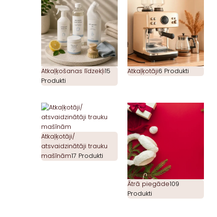
Atkaļķošanas līdzekļi
15
Atkaļķotāji
6 Produkti
Produkti
Atkaļķotāji/
atsvaidzinātāji trauku
mašīnām
17 Produkti
Ātrā piegāde
109
Produkti