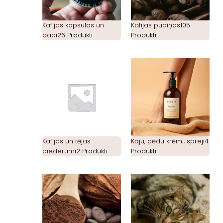
Kafijas kapsulas un
Kafijas pupiņas
105
padi
26 Produkti
Produkti
Kafijas un tējas
Kāju, pēdu krēmi, spreji
4
piederumi
2 Produkti
Produkti