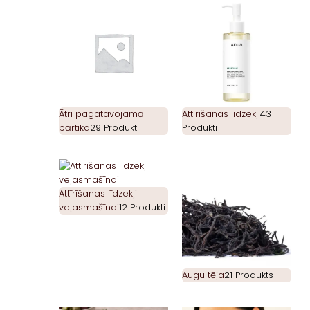
Ātri pagatavojamā
Attīrīšanas līdzekļi
43
pārtika
29 Produkti
Produkti
Attīrīšanas līdzekļi
veļasmašīnai
12 Produkti
Augu tēja
21 Produkts