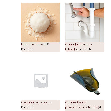
bumbas un sāļi
18
Cauruļu tīrīšanas
Produkti
līdzekļi
7 Produkti
Cepumi, vafeles
63
Chahe (tējas
Produkti
prezentācijas trauks)
4