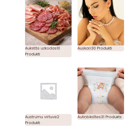
Aukstās uzkodas
10
Auskari
30 Produkti
Produkti
Austrumu virtuve
2
Autiņbiksītes
31 Produkts
Produkti