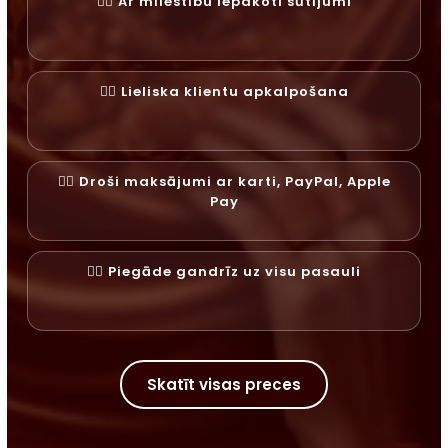
✓⃝ Ar mīlestību iepakoti sūtījumi
✓⃝ Lieliska klientu apkalpošana
✓⃝ Droši maksājumi ar karti, PayPal, Apple
Pay
✓⃝ Piegāde gandrīz uz visu pasauli
Skatīt visas preces