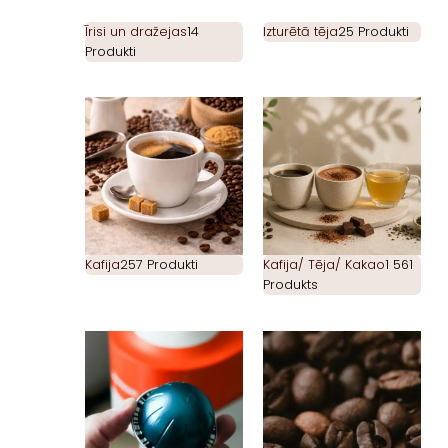
Īrisi un dražejas
14
Izturētā tēja
25 Produkti
Produkti
Kafija
257 Produkti
Kafija/ Tēja/ Kakao
1 561
Produkts