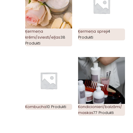
Ķermeņa
Ķermeņa spreji
4
krēmi/sviesti/eļļas
38
Produkti
Produkti
Kombucha
10 Produkti
Kondicionieri/balzāmi/
maskas
77 Produkti