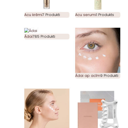
Acu krēmi
7 Produkti
Acu serumi
1 Produkts
Ādai
785 Produkti
Ādai ap acīm
9 Produkti