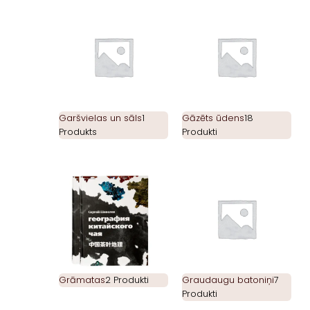
Garšvielas un sāls
1
Gāzēts ūdens
18
Produkts
Produkti
Grāmatas
2 Produkti
Graudaugu batoniņi
7
Produkti