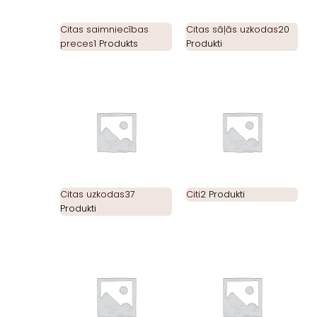
Citas saimniecības
Citas sāļās uzkodas
20
preces
1 Produkts
Produkti
Citas uzkodas
37
Citi
2 Produkti
Produkti