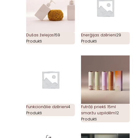
Dušas želejas
159
Enerģijas dzērieni
29
Produkti
Produkti
Funkcionālie dzērieni
4
Futrāļi priekš 15ml
Produkti
smaržu uzpildēm
12
Produkti