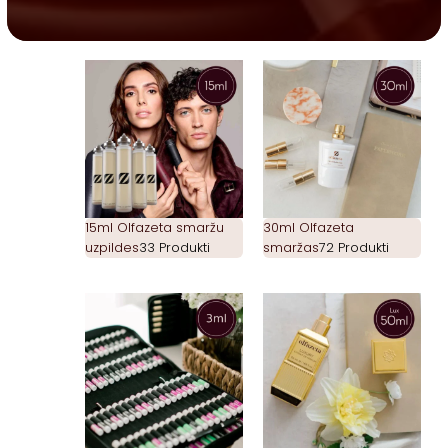
15ml Olfazeta smaržu
30ml Olfazeta
uzpildes
33 Produkti
smaržas
72 Produkti