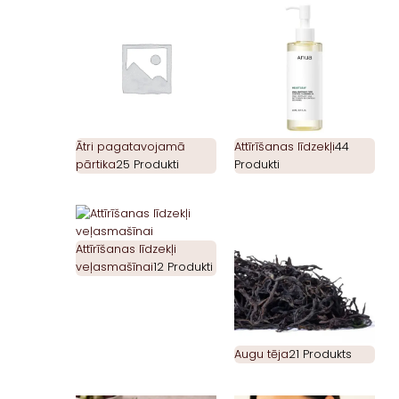
Ātri pagatavojamā
Attīrīšanas līdzekļi
44
pārtika
25 Produkti
Produkti
Attīrīšanas līdzekļi
veļasmašīnai
12 Produkti
Augu tēja
21 Produkts