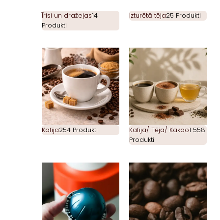
Īrisi un dražejas
14
Izturētā tēja
25 Produkti
Produkti
Kafija
254 Produkti
Kafija/ Tēja/ Kakao
1 558
Produkti