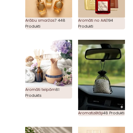
Arābu smaržas
7 448
Aromāti no AAE
194
Produkti
Produkti
Aromāti telpām
81
Produkts
Aromatizētāji
48 Produkti