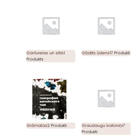
Garšvielas un sāls
1
Gāzēts ūdens
17 Produkti
Produkts
Grāmatas
2 Produkti
Graudaugu batoniņi
7
Produkti