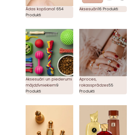
Ādas kopšana
1 654
Aksesuāri
16 Produkti
Produkti
Aksesuāri un piederumi
Aproces,
mājdzīvniekiem
9
rokassprādzes
55
Produkti
Produkti