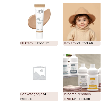
BB krēmi
10 Produkti
Bērniem
83 Produkti
Bez kategorijas
4
Brilhome tīrīšanas
Produkti
līdzekļi
34 Produkti