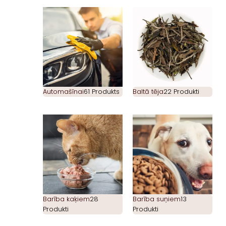
Automašīnai
61 Produkts
Baltā tēja
22 Produkti
Barība kaķiem
28
Barība suņiem
13
Produkti
Produkti