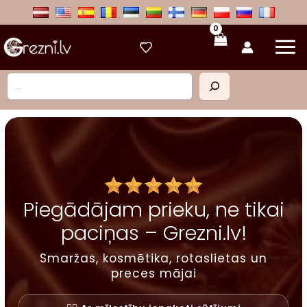
Skip
to
content
Meklēt
Piegādājam prieku, ne tikai
paciņas – Grezni.lv!
Smaržas, kosmētika, rotaslietas un
preces mājai