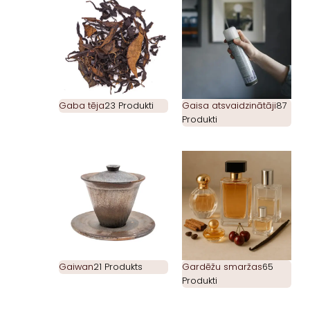
Gaba tēja
23 Produkti
Gaisa atsvaidzinātāji
87
Produkti
Gaiwan
21 Produkts
Gardēžu smaržas
65
Produkti