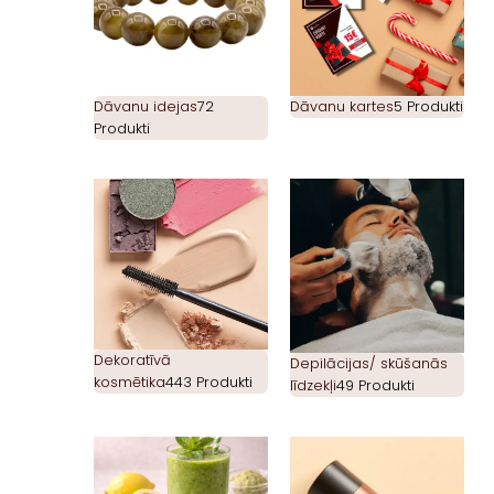
Dāvanu idejas
72
Dāvanu kartes
5 Produkti
Produkti
Dekoratīvā
Depilācijas/ skūšanās
kosmētika
443 Produkti
līdzekļi
49 Produkti