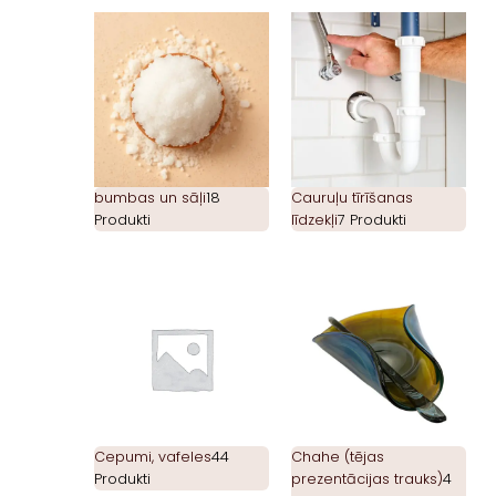
bumbas un sāļi
18
Cauruļu tīrīšanas
Produkti
līdzekļi
7 Produkti
Cepumi, vafeles
44
Chahe (tējas
Produkti
prezentācijas trauks)
4