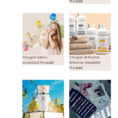
Produkti
Chogan bērnu
Chogan Brilhome
smaržas
3 Produkti
tīrīšanas līdzekļi
56
Produkti