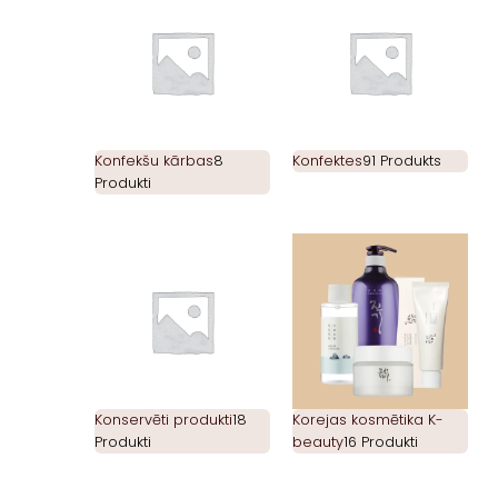
Konfekšu kārbas
8
Konfektes
91 Produkts
Produkti
Konservēti produkti
18
Korejas kosmētika K-
Produkti
beauty
16 Produkti