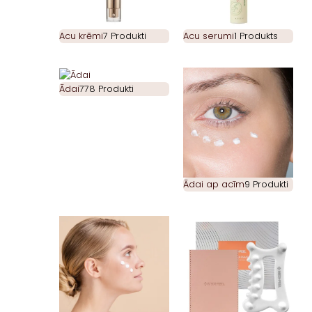
Acu krēmi
7 Produkti
Acu serumi
1 Produkts
Ādai
778 Produkti
Ādai ap acīm
9 Produkti