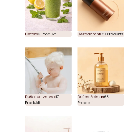
Detoks
3 Produkti
Dezodoranti
151 Produkts
Dušai un vannai
17
Dušas želejas
65
Produkti
Produkti