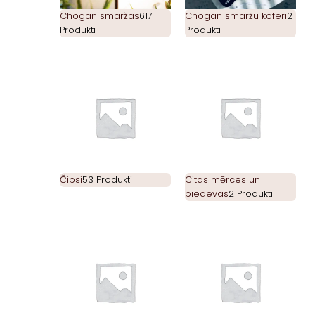
Chogan smaržas
617
Chogan smaržu koferi
2
Produkti
Produkti
Čipsi
53 Produkti
Citas mērces un
piedevas
2 Produkti