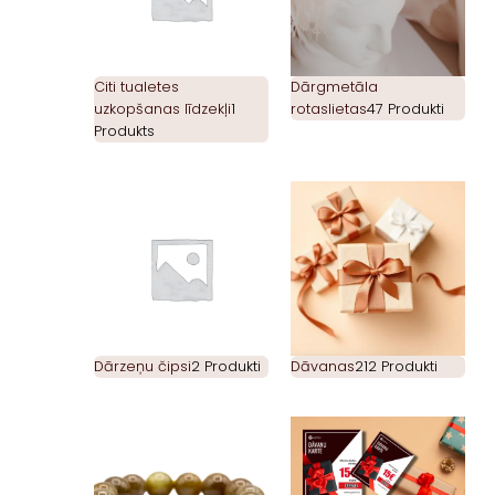
Citi tualetes
Dārgmetāla
uzkopšanas līdzekļi
1
rotaslietas
47 Produkti
Produkts
Dārzeņu čipsi
2 Produkti
Dāvanas
212 Produkti