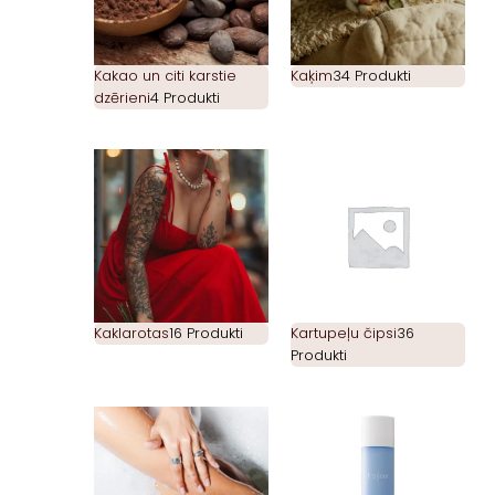
Kakao un citi karstie
Kaķim
34 Produkti
dzērieni
4 Produkti
Kaklarotas
16 Produkti
Kartupeļu čipsi
36
Produkti