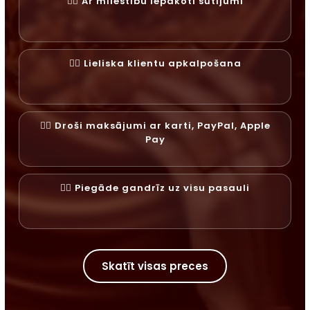
✓⃝ Ar mīlestību iepakoti sūtījumi
✓⃝ Lieliska klientu apkalpošana
✓⃝ Droši maksājumi ar karti, PayPal, Apple
Pay
✓⃝ Piegāde gandrīz uz visu pasauli
Skatīt visas preces