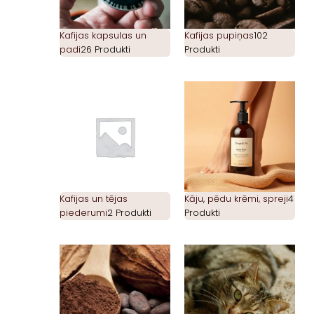
Kafijas kapsulas un
Kafijas pupiņas
102
padi
26 Produkti
Produkti
Kafijas un tējas
Kāju, pēdu krēmi, spreji
4
piederumi
2 Produkti
Produkti