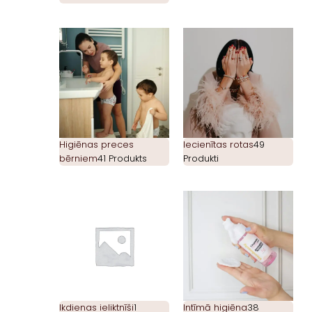
Higiēnas preces
Iecienītas rotas
49
bērniem
41 Produkts
Produkti
Ikdienas ieliktnīši
1
Intīmā higiēna
38