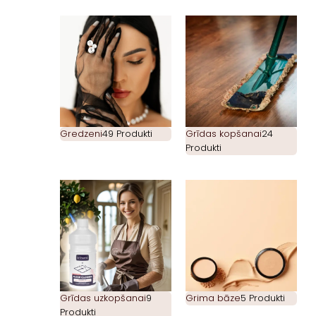
Gredzeni
49 Produkti
Grīdas kopšanai
24
Produkti
Grīdas uzkopšanai
9
Grima bāze
5 Produkti
Produkti