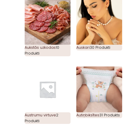
Aukstās uzkodas
10
Auskari
30 Produkti
Produkti
Austrumu virtuve
2
Autiņbiksītes
31 Produkts
Produkti