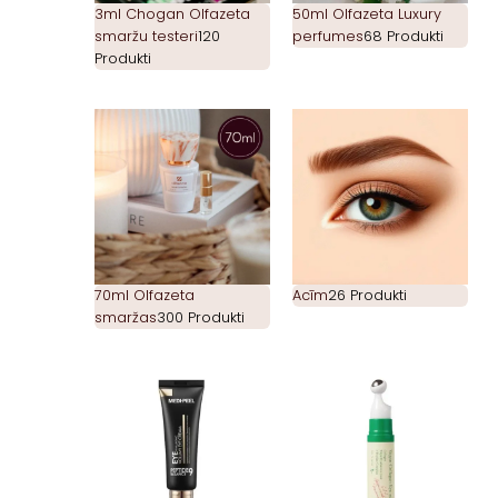
3ml Chogan Olfazeta
50ml Olfazeta Luxury
smaržu testeri
120
perfumes
68 Produkti
Produkti
70ml Olfazeta
Acīm
26 Produkti
smaržas
300 Produkti