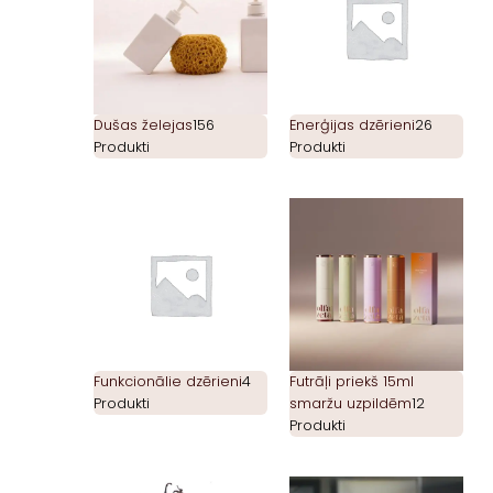
Dušas želejas
156
Enerģijas dzērieni
26
Produkti
Produkti
Funkcionālie dzērieni
4
Futrāļi priekš 15ml
Produkti
smaržu uzpildēm
12
Produkti