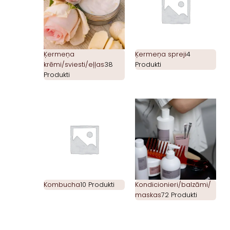
Ķermeņa
Ķermeņa spreji
4
krēmi/sviesti/eļļas
38
Produkti
Produkti
Kombucha
10 Produkti
Kondicionieri/balzāmi/
maskas
72 Produkti