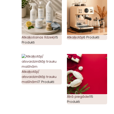
Atkaļķošanas līdzekļi
15
Atkaļķotāji
6 Produkti
Produkti
Atkaļķotāji/
atsvaidzinātāji trauku
mašīnām
17 Produkti
Ātrā piegāde
115
Produkti