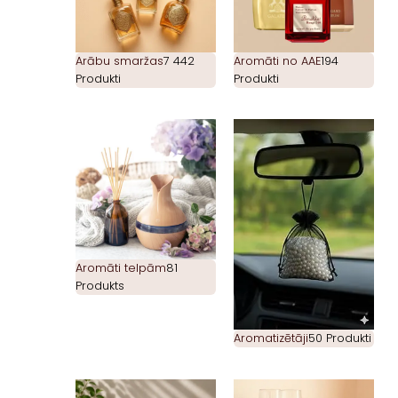
Arābu smaržas
7 442
Aromāti no AAE
194
Produkti
Produkti
Aromāti telpām
81
Produkts
Aromatizētāji
50 Produkti