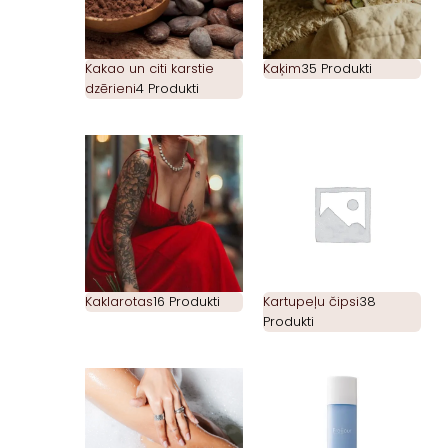
Kakao un citi karstie
Kaķim
35 Produkti
dzērieni
4 Produkti
Kaklarotas
16 Produkti
Kartupeļu čipsi
38
Produkti