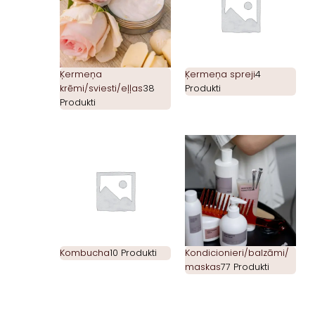
Ķermeņa
Ķermeņa spreji
4
krēmi/sviesti/eļļas
38
Produkti
Produkti
Kombucha
10 Produkti
Kondicionieri/balzāmi/
maskas
77 Produkti