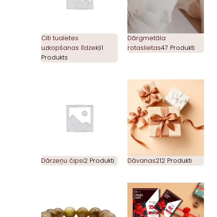
Citi tualetes
Dārgmetāla
uzkopšanas līdzekļi
1
rotaslietas
47 Produkti
Produkts
Dārzeņu čipsi
2 Produkti
Dāvanas
212 Produkti