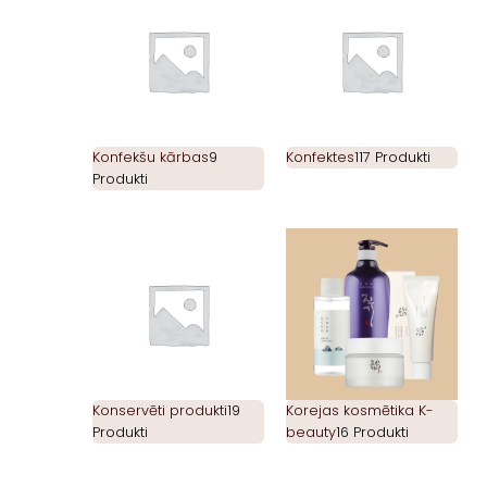
Konfekšu kārbas
9
Konfektes
117 Produkti
Produkti
Konservēti produkti
19
Korejas kosmētika K-
Produkti
beauty
16 Produkti