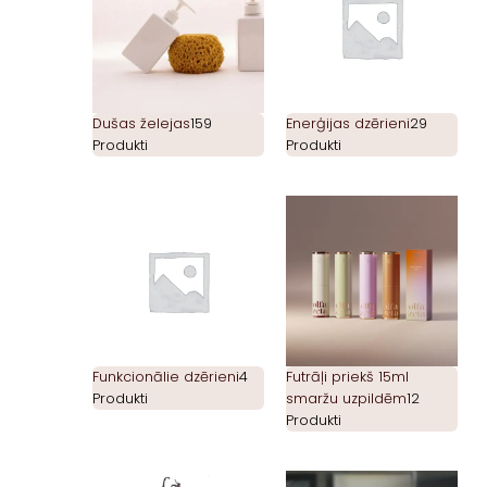
Dušas želejas
159
Enerģijas dzērieni
29
Produkti
Produkti
Funkcionālie dzērieni
4
Futrāļi priekš 15ml
Produkti
smaržu uzpildēm
12
Produkti