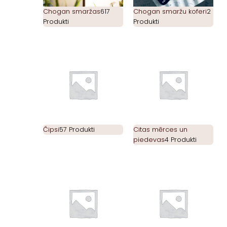
Chogan smaržas
617
Chogan smaržu koferi
2
Produkti
Produkti
Čipsi
57 Produkti
Citas mērces un
piedevas
4 Produkti