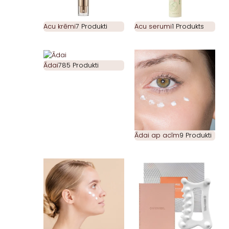
Acu krēmi
7 Produkti
Acu serumi
1 Produkts
Ādai
785 Produkti
Ādai ap acīm
9 Produkti