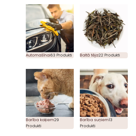
Automašīnai
63 Produkti
Baltā tēja
22 Produkti
Barība kaķiem
29
Barība suņiem
13
Produkti
Produkti