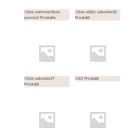
Citas saimniecības
Citas sāļās uzkodas
20
preces
1 Produkts
Produkti
Citas uzkodas
37
Citi
2 Produkti
Produkti