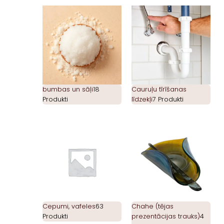
bumbas un sāļi
18
Cauruļu tīrīšanas
Produkti
līdzekļi
7 Produkti
Cepumi, vafeles
63
Chahe (tējas
Produkti
prezentācijas trauks)
4