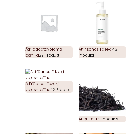
Ātri pagatavojamā
Attīrīšanas līdzekļi
43
pārtika
29 Produkti
Produkti
Attīrīšanas līdzekļi
veļasmašīnai
12 Produkti
Augu tēja
21 Produkts