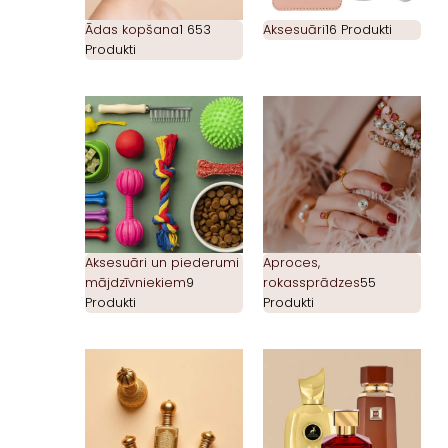
Ādas kopšana
1 653
Aksesuāri
16 Produkti
Produkti
Aksesuāri un piederumi
Aproces,
mājdzīvniekiem
9
rokassprādzes
55
Produkti
Produkti