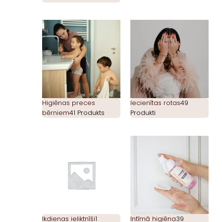
Higiēnas preces
Iecienītas rotas
49
bērniem
41 Produkts
Produkti
Ikdienas ieliktnīši
1
Intīmā higiēna
39