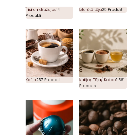
Īrisi un dražejas
14
Izturētā tēja
25 Produkti
Produkti
Kafija
257 Produkti
Kafija/ Tēja/ Kakao
1 561
Produkts