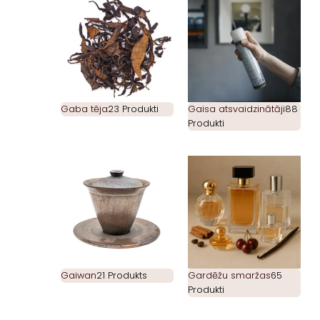
Gaba tēja
23 Produkti
Gaisa atsvaidzinātāji
88
Produkti
Gaiwan
21 Produkts
Gardēžu smaržas
65
Produkti