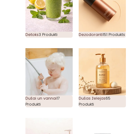
Detoks
3 Produkti
Dezodoranti
151 Produkts
Dušai un vannai
17
Dušas želejas
65
Produkti
Produkti