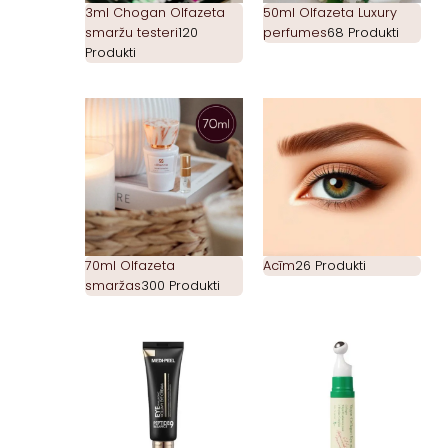
3ml Chogan Olfazeta
50ml Olfazeta Luxury
smaržu testeri
120
perfumes
68 Produkti
Produkti
70ml Olfazeta
Acīm
26 Produkti
smaržas
300 Produkti