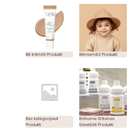
BB krēmi
10 Produkti
Bērniem
83 Produkti
Bez kategorijas
4
Brilhome tīrīšanas
Produkti
līdzekļi
34 Produkti