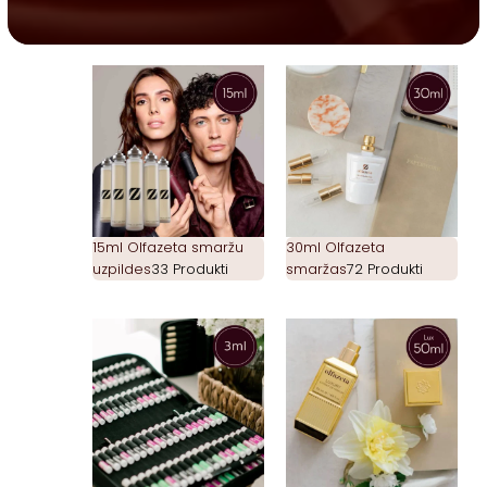
15ml Olfazeta smaržu
30ml Olfazeta
uzpildes
33 Produkti
smaržas
72 Produkti