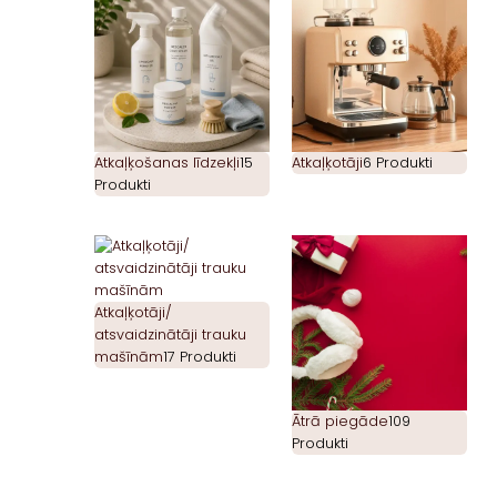
Atkaļķošanas līdzekļi
15
Atkaļķotāji
6 Produkti
Produkti
Atkaļķotāji/
atsvaidzinātāji trauku
mašīnām
17 Produkti
Ātrā piegāde
109
Produkti