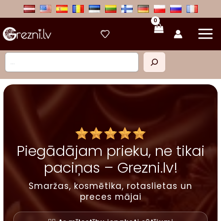
Skip
to
content
Meklēt
Piegādājam prieku, ne tikai
paciņas – Grezni.lv!
Smaržas, kosmētika, rotaslietas un
preces mājai