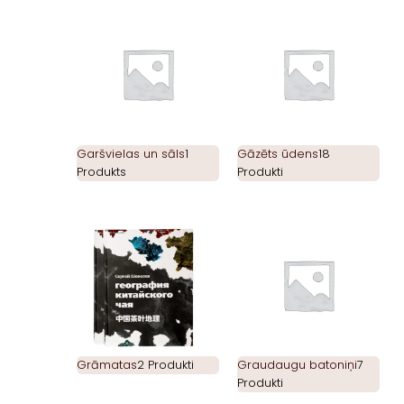
Garšvielas un sāls
1
Gāzēts ūdens
18
Produkts
Produkti
Grāmatas
2 Produkti
Graudaugu batoniņi
7
Produkti