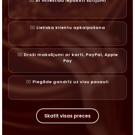
✓⃝ Ar mīlestību iepakoti sūtījumi
✓⃝ Lieliska klientu apkalpošana
✓⃝ Droši maksājumi ar karti, PayPal, Apple
Pay
✓⃝ Piegāde gandrīz uz visu pasauli
Skatīt visas preces