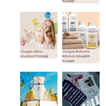
Produkti
Chogan bērnu
Chogan Brilhome
smaržas
3 Produkti
tīrīšanas līdzekļi
56
Produkti