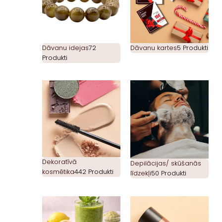
Dāvanu idejas
72
Dāvanu kartes
5 Produkti
Produkti
Dekoratīvā
Depilācijas/ skūšanās
kosmētika
442 Produkti
līdzekļi
50 Produkti