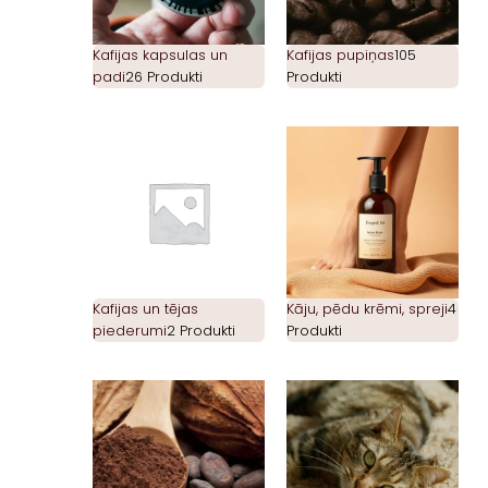
Kafijas kapsulas un
Kafijas pupiņas
105
padi
26 Produkti
Produkti
Kafijas un tējas
Kāju, pēdu krēmi, spreji
4
piederumi
2 Produkti
Produkti