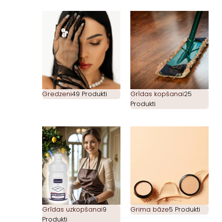
Gredzeni
49 Produkti
Grīdas kopšanai
25
Produkti
Grīdas uzkopšanai
9
Grima bāze
5 Produkti
Produkti