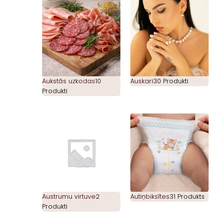
Aukstās uzkodas
10
Auskari
30 Produkti
Produkti
Austrumu virtuve
2
Autiņbiksītes
31 Produkts
Produkti