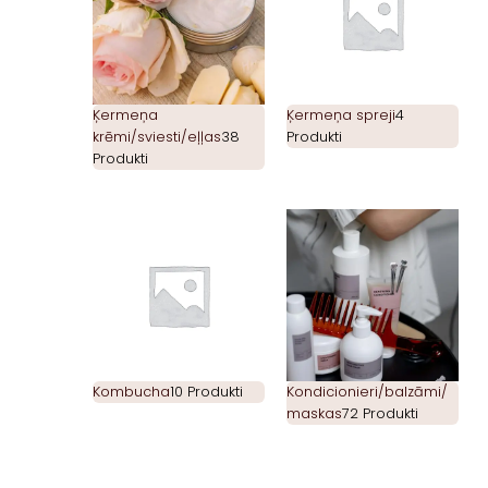
Ķermeņa
Ķermeņa spreji
4
krēmi/sviesti/eļļas
38
Produkti
Produkti
Kombucha
10 Produkti
Kondicionieri/balzāmi/
maskas
72 Produkti