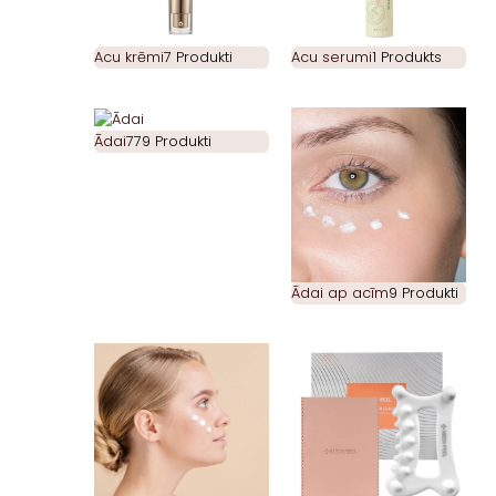
Acu krēmi
7 Produkti
Acu serumi
1 Produkts
Ādai
779 Produkti
Ādai ap acīm
9 Produkti