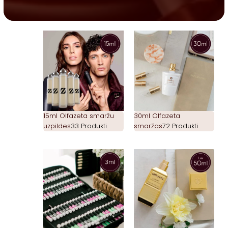
15ml Olfazeta smaržu
30ml Olfazeta
uzpildes
33 Produkti
smaržas
72 Produkti