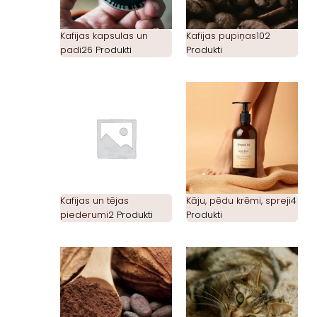
Kafijas kapsulas un
Kafijas pupiņas
102
padi
26 Produkti
Produkti
Kafijas un tējas
Kāju, pēdu krēmi, spreji
4
piederumi
2 Produkti
Produkti