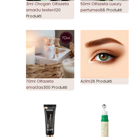
3ml Chogan Olfazeta
50ml Olfazeta Luxury
smaržu testeri
120
perfumes
68 Produkti
Produkti
70ml Olfazeta
Acīm
26 Produkti
smaržas
300 Produkti