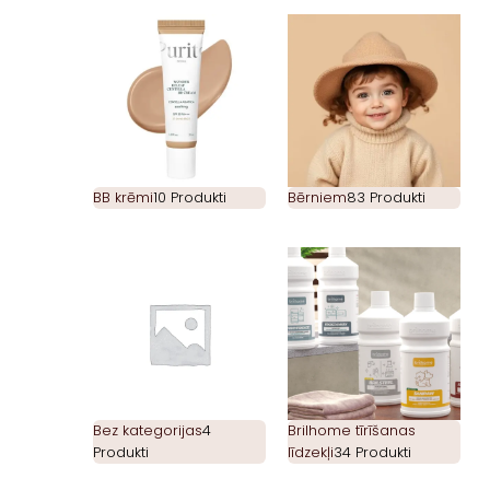
BB krēmi
10 Produkti
Bērniem
83 Produkti
Bez kategorijas
4
Brilhome tīrīšanas
Produkti
līdzekļi
34 Produkti