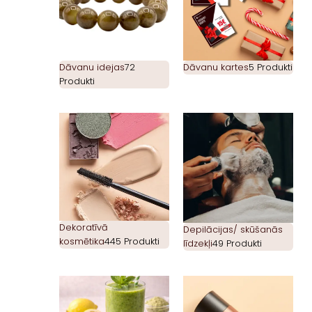
Dāvanu idejas
72
Dāvanu kartes
5 Produkti
Produkti
Dekoratīvā
Depilācijas/ skūšanās
kosmētika
445 Produkti
līdzekļi
49 Produkti