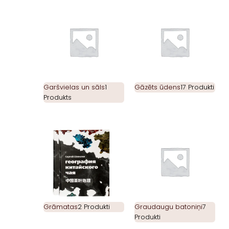
Garšvielas un sāls
1
Gāzēts ūdens
17 Produkti
Produkts
Grāmatas
2 Produkti
Graudaugu batoniņi
7
Produkti