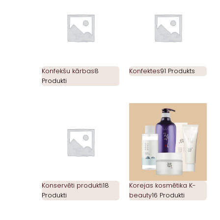
Konfekšu kārbas
8
Konfektes
91 Produkts
Produkti
Konservēti produkti
18
Korejas kosmētika K-
Produkti
beauty
16 Produkti