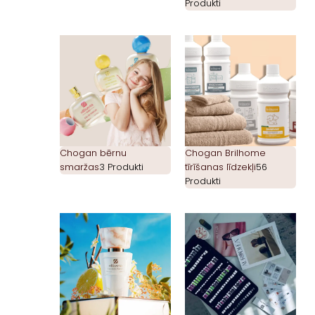
Produkti
Chogan bērnu
Chogan Brilhome
smaržas
3 Produkti
tīrīšanas līdzekļi
56
Produkti