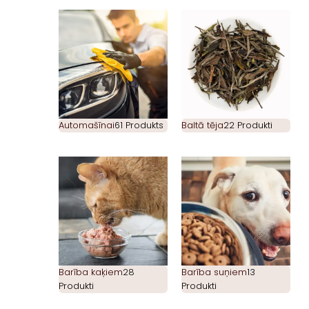
Automašīnai
61 Produkts
Baltā tēja
22 Produkti
Barība kaķiem
28
Barība suņiem
13
Produkti
Produkti