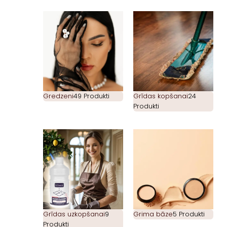
Gredzeni
49 Produkti
Grīdas kopšanai
24
Produkti
Grīdas uzkopšanai
9
Grima bāze
5 Produkti
Produkti