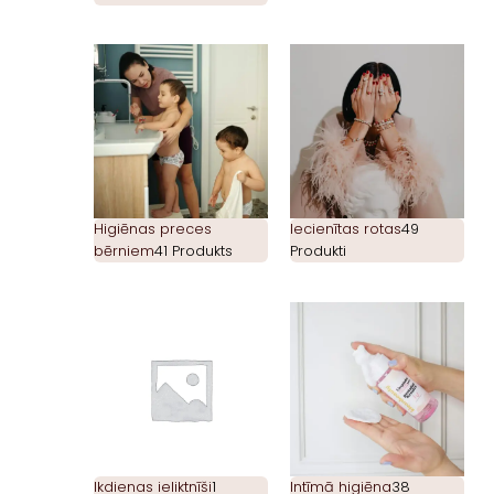
Higiēnas preces
Iecienītas rotas
49
bērniem
41 Produkts
Produkti
Ikdienas ieliktnīši
1
Intīmā higiēna
38