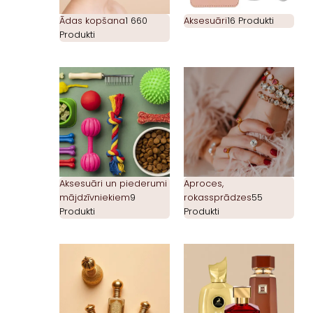
Ādas kopšana
1 660
Aksesuāri
16 Produkti
Produkti
Aksesuāri un piederumi
Aproces,
mājdzīvniekiem
9
rokassprādzes
55
Produkti
Produkti