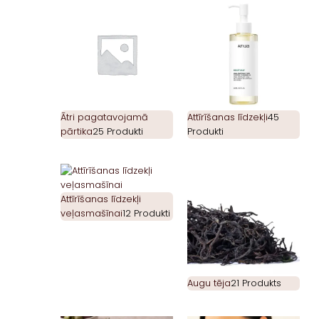
Ātri pagatavojamā
Attīrīšanas līdzekļi
45
pārtika
25 Produkti
Produkti
Attīrīšanas līdzekļi
veļasmašīnai
12 Produkti
Augu tēja
21 Produkts