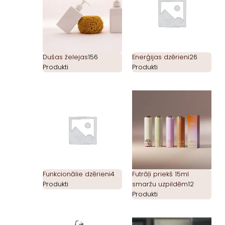
Dušas želejas
156
Enerģijas dzērieni
26
Produkti
Produkti
Funkcionālie dzērieni
4
Futrāļi priekš 15ml
Produkti
smaržu uzpildēm
12
Produkti