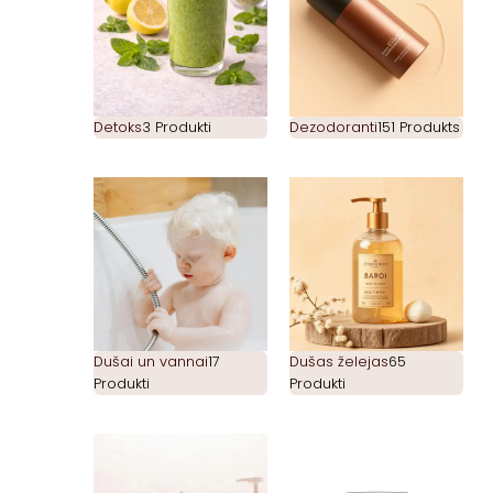
Detoks
3 Produkti
Dezodoranti
151 Produkts
Dušai un vannai
17
Dušas želejas
65
Produkti
Produkti