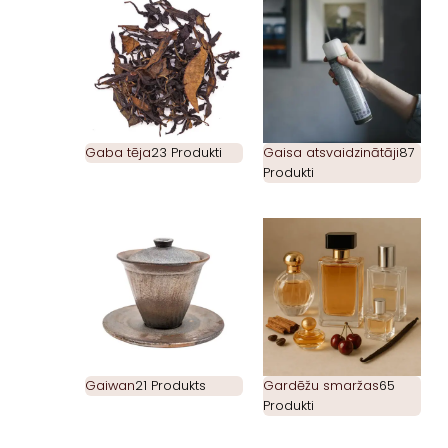
Gaba tēja
23 Produkti
Gaisa atsvaidzinātāji
87
Produkti
Gaiwan
21 Produkts
Gardēžu smaržas
65
Produkti