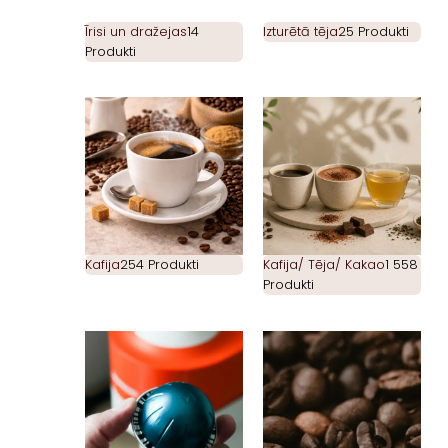
Īrisi un dražejas
14
Izturētā tēja
25 Produkti
Produkti
Kafija
254 Produkti
Kafija/ Tēja/ Kakao
1 558
Produkti