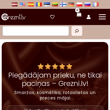
Skip
to
content
Meklēt
Piegādājam prieku, ne tikai
paciņas – Grezni.lv!
Smaržas, kosmētika, rotaslietas un
preces mājai