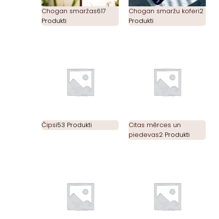
Chogan smaržas
617
Chogan smaržu koferi
2
Produkti
Produkti
Čipsi
53 Produkti
Citas mērces un
piedevas
2 Produkti