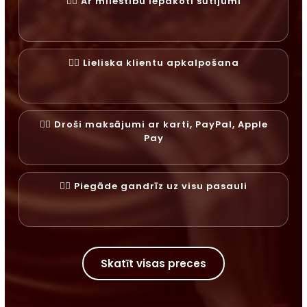
✓⃝ Ar mīlestību iepakoti sūtījumi
✓⃝ Lieliska klientu apkalpošana
✓⃝ Droši maksājumi ar karti, PayPal, Apple
Pay
✓⃝ Piegāde gandrīz uz visu pasauli
Skatīt visas preces