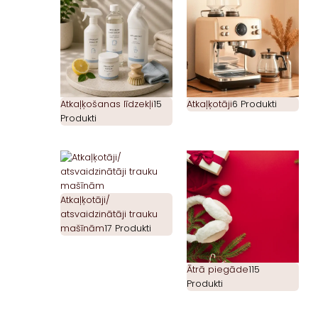
Atkaļķošanas līdzekļi
15
Atkaļķotāji
6 Produkti
Produkti
Atkaļķotāji/
atsvaidzinātāji trauku
mašīnām
17 Produkti
Ātrā piegāde
115
Produkti