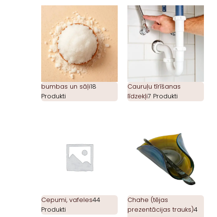
bumbas un sāļi
18
Cauruļu tīrīšanas
Produkti
līdzekļi
7 Produkti
Cepumi, vafeles
44
Chahe (tējas
Produkti
prezentācijas trauks)
4