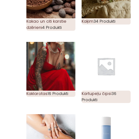
Kakao un citi karstie
Kaķim
34 Produkti
dzērieni
4 Produkti
Kaklarotas
16 Produkti
Kartupeļu čipsi
36
Produkti