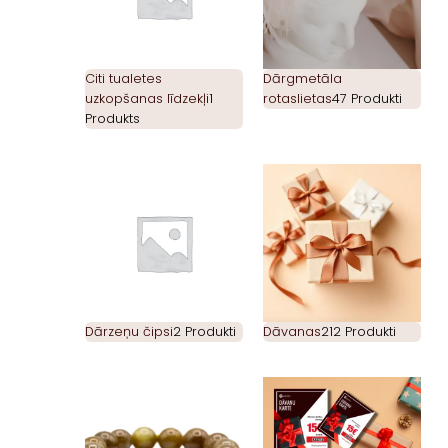
Citi tualetes
Dārgmetāla
uzkopšanas līdzekļi
1
rotaslietas
47 Produkti
Produkts
Dārzeņu čipsi
2 Produkti
Dāvanas
212 Produkti