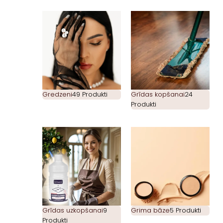
Gredzeni
49 Produkti
Grīdas kopšanai
24
Produkti
Grīdas uzkopšanai
9
Grima bāze
5 Produkti
Produkti