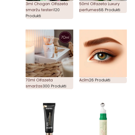
3ml Chogan Olfazeta
50ml Olfazeta Luxury
smaržu testeri
120
perfumes
68 Produkti
Produkti
70ml Olfazeta
Acīm
26 Produkti
smaržas
300 Produkti