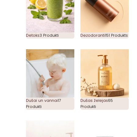
Detoks
3 Produkti
Dezodoranti
151 Produkts
Dušai un vannai
17
Dušas želejas
65
Produkti
Produkti