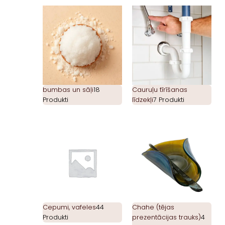
bumbas un sāļi
18
Cauruļu tīrīšanas
Produkti
līdzekļi
7 Produkti
Cepumi, vafeles
44
Chahe (tējas
Produkti
prezentācijas trauks)
4