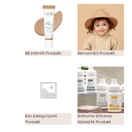
BB krēmi
10 Produkti
Bērniem
83 Produkti
Bez kategorijas
4
Brilhome tīrīšanas
Produkti
līdzekļi
34 Produkti