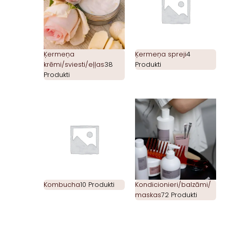
Ķermeņa
Ķermeņa spreji
4
krēmi/sviesti/eļļas
38
Produkti
Produkti
Kombucha
10 Produkti
Kondicionieri/balzāmi/
maskas
72 Produkti