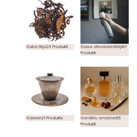
Gaba tēja
23 Produkti
Gaisa atsvaidzinātāji
87
Produkti
Gaiwan
21 Produkts
Gardēžu smaržas
65
Produkti