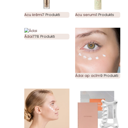
Acu krēmi
7 Produkti
Acu serumi
1 Produkts
Ādai
778 Produkti
Ādai ap acīm
9 Produkti