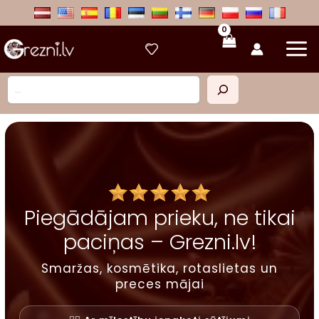
Skip
to
content
Meklēt
Piegādājam prieku, ne tikai
paciņas – Grezni.lv!
Smaržas, kosmētika, rotaslietas un
preces mājai