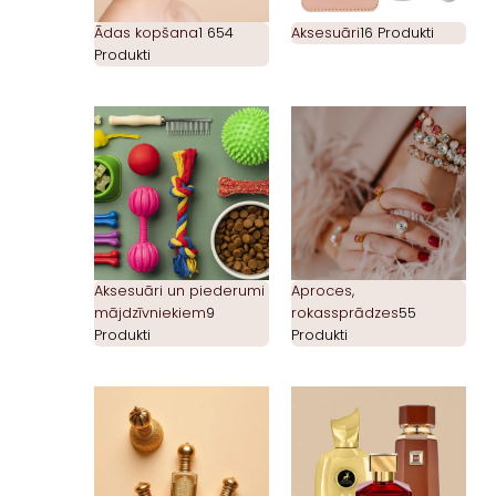
Ādas kopšana
1 654
Aksesuāri
16 Produkti
Produkti
Aksesuāri un piederumi
Aproces,
mājdzīvniekiem
9
rokassprādzes
55
Produkti
Produkti