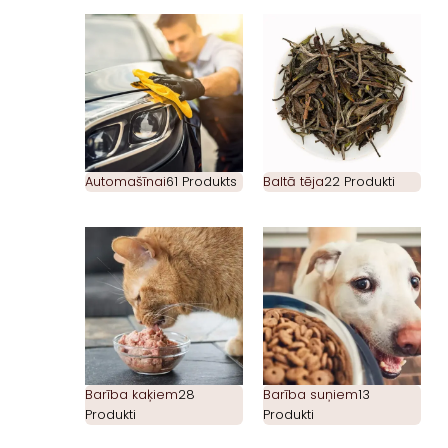
Automašīnai
61 Produkts
Baltā tēja
22 Produkti
Barība kaķiem
28
Barība suņiem
13
Produkti
Produkti