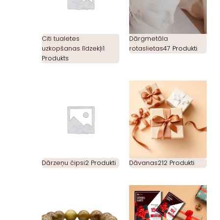
Citi tualetes
Dārgmetāla
uzkopšanas līdzekļi
1
rotaslietas
47 Produkti
Produkts
Dārzeņu čipsi
2 Produkti
Dāvanas
212 Produkti