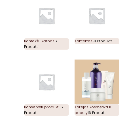
Konfekšu kārbas
8
Konfektes
91 Produkts
Produkti
Konservēti produkti
18
Korejas kosmētika K-
Produkti
beauty
16 Produkti