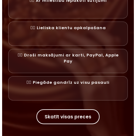
✓⃝ Ar mīlestību iepakoti sūtījumi
✓⃝ Lieliska klientu apkalpošana
✓⃝ Droši maksājumi ar karti, PayPal, Apple
Pay
✓⃝ Piegāde gandrīz uz visu pasauli
Skatīt visas preces