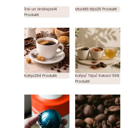
Īrisi un dražejas
14
Izturētā tēja
25 Produkti
Produkti
Kafija
254 Produkti
Kafija/ Tēja/ Kakao
1 558
Produkti