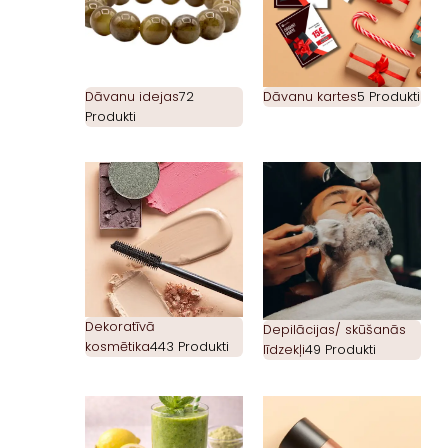
Dāvanu idejas
72
Dāvanu kartes
5 Produkti
Produkti
Dekoratīvā
Depilācijas/ skūšanās
kosmētika
443 Produkti
līdzekļi
49 Produkti