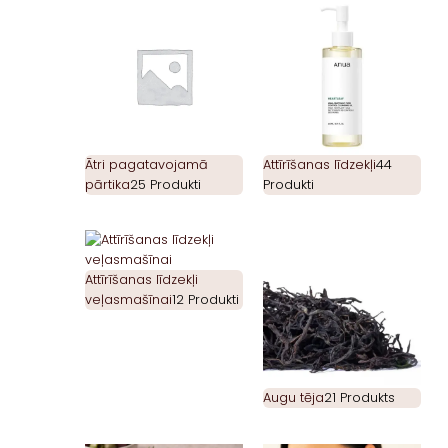
Ātri pagatavojamā
Attīrīšanas līdzekļi
44
pārtika
25 Produkti
Produkti
Attīrīšanas līdzekļi
veļasmašīnai
12 Produkti
Augu tēja
21 Produkts