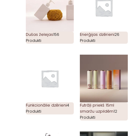
Dušas želejas
156
Enerģijas dzērieni
26
Produkti
Produkti
Funkcionālie dzērieni
4
Futrāļi priekš 15ml
Produkti
smaržu uzpildēm
12
Produkti