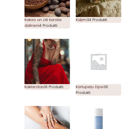
Kakao un citi karstie
Kaķim
34 Produkti
dzērieni
4 Produkti
Kaklarotas
16 Produkti
Kartupeļu čipsi
36
Produkti