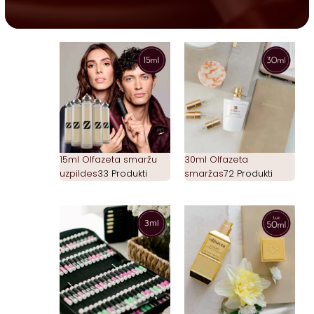
15ml Olfazeta smaržu
30ml Olfazeta
uzpildes
33 Produkti
smaržas
72 Produkti