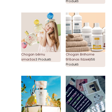
Produkti
Chogan bērnu
Chogan Brilhome
smaržas
3 Produkti
tīrīšanas līdzekļi
56
Produkti