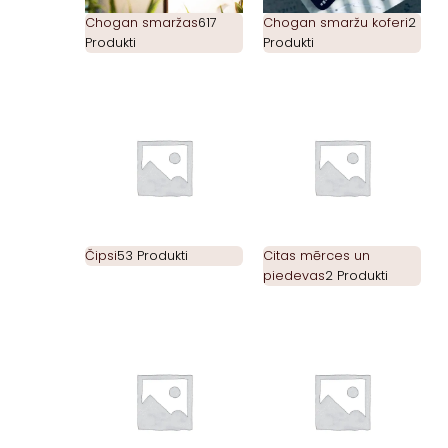
Chogan smaržas
617
Chogan smaržu koferi
2
Produkti
Produkti
Čipsi
53 Produkti
Citas mērces un
piedevas
2 Produkti