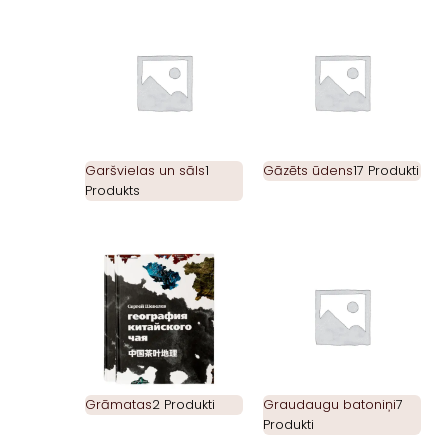
Garšvielas un sāls
1
Gāzēts ūdens
17 Produkti
Produkts
Grāmatas
2 Produkti
Graudaugu batoniņi
7
Produkti