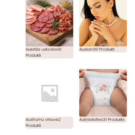
Aukstās uzkodas
10
Auskari
30 Produkti
Produkti
Austrumu virtuve
2
Autiņbiksītes
31 Produkts
Produkti