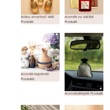
Arābu smaržas
7 448
Aromāti no AAE
194
Produkti
Produkti
Aromāti telpām
81
Produkts
Aromatizētāji
48 Produkti