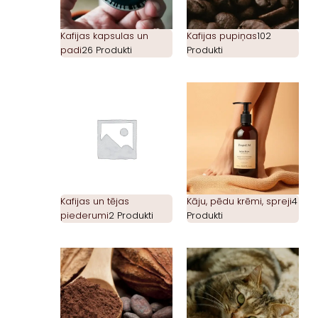
Kafijas kapsulas un
Kafijas pupiņas
102
padi
26 Produkti
Produkti
Kafijas un tējas
Kāju, pēdu krēmi, spreji
4
piederumi
2 Produkti
Produkti