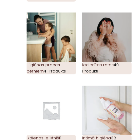
Higiēnas preces
Iecienītas rotas
49
bērniem
41 Produkts
Produkti
Ikdienas ieliktnīši
1
Intīmā higiēna
38