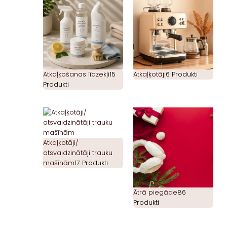
Atkaļķošanas līdzekļi
15
Atkaļķotāji
6 Produkti
Produkti
Atkaļķotāji/
atsvaidzinātāji trauku
mašīnām
17 Produkti
Ātrā piegāde
86
Produkti