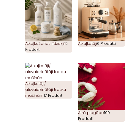
Atkaļķošanas līdzekļi
15
Atkaļķotāji
6 Produkti
Produkti
Atkaļķotāji/
atsvaidzinātāji trauku
mašīnām
17 Produkti
Ātrā piegāde
109
Produkti