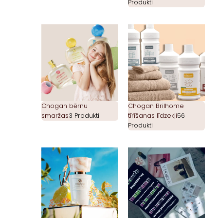
Produkti
Chogan bērnu
Chogan Brilhome
smaržas
3 Produkti
tīrīšanas līdzekļi
56
Produkti