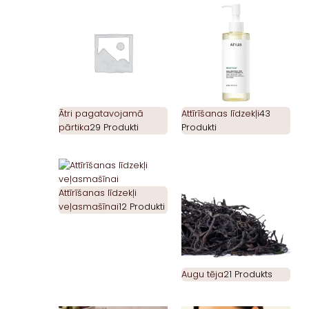
Ātri pagatavojamā
Attīrīšanas līdzekļi
43
pārtika
29 Produkti
Produkti
Attīrīšanas līdzekļi
veļasmašīnai
12 Produkti
Augu tēja
21 Produkts