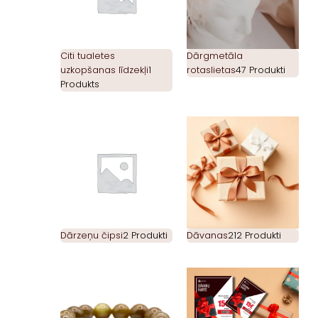
Citi tualetes
Dārgmetāla
uzkopšanas līdzekļi
1
rotaslietas
47 Produkti
Produkts
Dārzeņu čipsi
2 Produkti
Dāvanas
212 Produkti