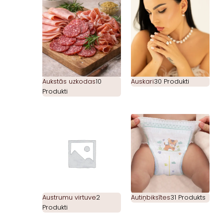
Aukstās uzkodas
10
Auskari
30 Produkti
Produkti
Austrumu virtuve
2
Autiņbiksītes
31 Produkts
Produkti