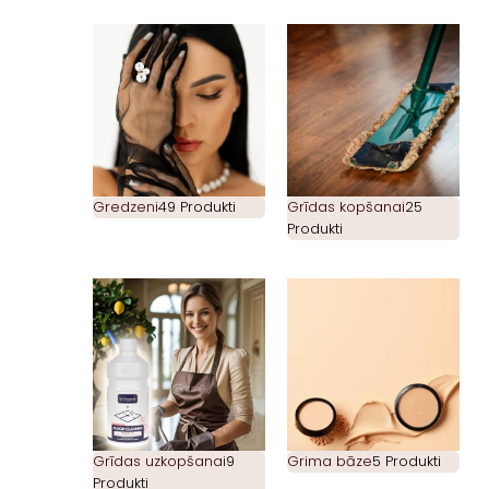
Gredzeni
49 Produkti
Grīdas kopšanai
25
Produkti
Grīdas uzkopšanai
9
Grima bāze
5 Produkti
Produkti