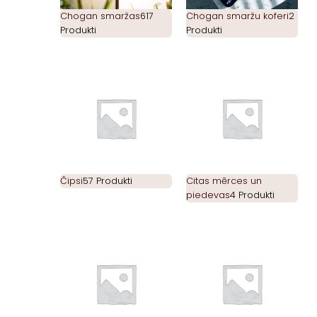
Chogan smaržas
617
Chogan smaržu koferi
2
Produkti
Produkti
Čipsi
57 Produkti
Citas mērces un
piedevas
4 Produkti