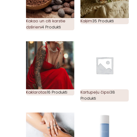
Kakao un citi karstie
Kaķim
35 Produkti
dzērieni
4 Produkti
Kaklarotas
16 Produkti
Kartupeļu čipsi
38
Produkti