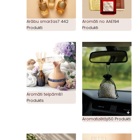
Arābu smaržas
7 442
Aromāti no AAE
194
Produkti
Produkti
Aromāti telpām
81
Produkts
Aromatizētāji
50 Produkti