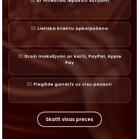
✓⃝ Ar mīlestību iepakoti sūtījumi
✓⃝ Lieliska klientu apkalpošana
✓⃝ Droši maksājumi ar karti, PayPal, Apple
Pay
✓⃝ Piegāde gandrīz uz visu pasauli
Skatīt visas preces