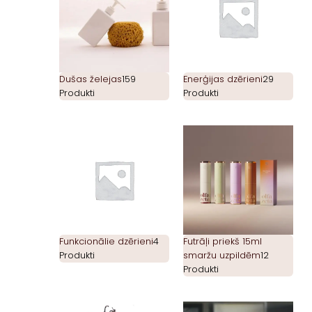
Dušas želejas
159
Enerģijas dzērieni
29
Produkti
Produkti
Funkcionālie dzērieni
4
Futrāļi priekš 15ml
Produkti
smaržu uzpildēm
12
Produkti