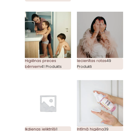
Higiēnas preces
Iecienītas rotas
49
bērniem
41 Produkts
Produkti
Ikdienas ieliktnīši
1
Intīmā higiēna
39