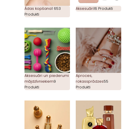
Ādas kopšana
1 653
Aksesuāri
16 Produkti
Produkti
Aksesuāri un piederumi
Aproces,
mājdzīvniekiem
9
rokassprādzes
55
Produkti
Produkti