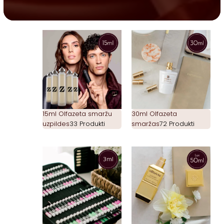
15ml Olfazeta smaržu
30ml Olfazeta
uzpildes
33 Produkti
smaržas
72 Produkti