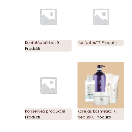
Konfekšu kārbas
9
Konfektes
117 Produkti
Produkti
Konservēti produkti
19
Korejas kosmētika K-
Produkti
beauty
16 Produkti