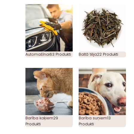
Automašīnai
63 Produkti
Baltā tēja
22 Produkti
Barība kaķiem
29
Barība suņiem
13
Produkti
Produkti