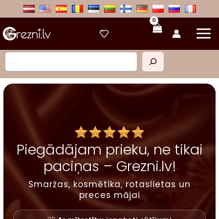
Skip
to
content
Meklēt
Piegādājam prieku, ne tikai
paciņas – Grezni.lv!
Smaržas, kosmētika, rotaslietas un
preces mājai