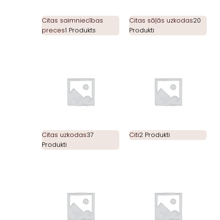
Citas saimniecības
Citas sāļās uzkodas
20
preces
1 Produkts
Produkti
Citas uzkodas
37
Citi
2 Produkti
Produkti