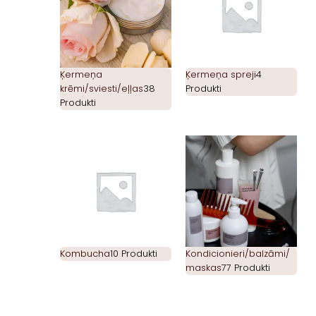
Ķermeņa
Ķermeņa spreji
4
krēmi/sviesti/eļļas
38
Produkti
Produkti
Kombucha
10 Produkti
Kondicionieri/balzāmi/
maskas
77 Produkti