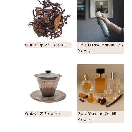
Gaba tēja
23 Produkti
Gaisa atsvaidzinātāji
88
Produkti
Gaiwan
21 Produkts
Gardēžu smaržas
65
Produkti