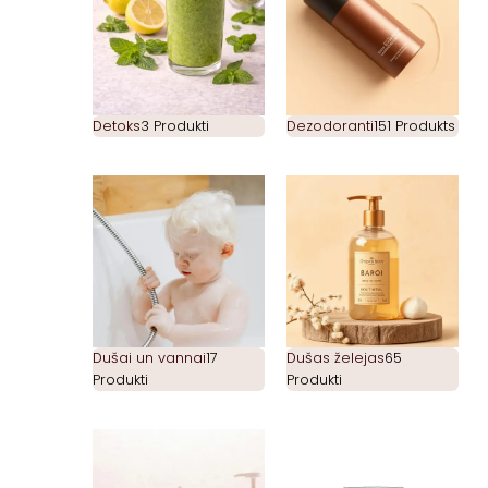
Detoks
3 Produkti
Dezodoranti
151 Produkts
Dušai un vannai
17
Dušas želejas
65
Produkti
Produkti