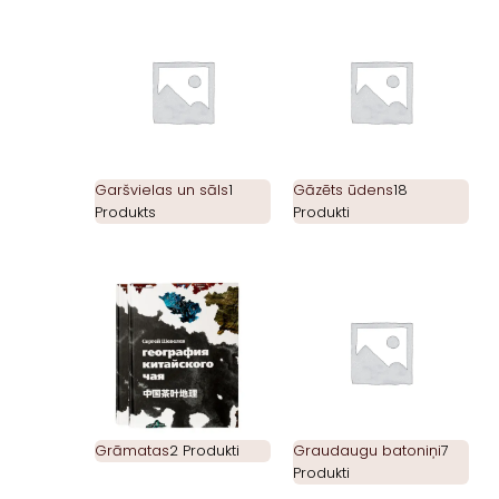
Garšvielas un sāls
1
Gāzēts ūdens
18
Produkts
Produkti
Grāmatas
2 Produkti
Graudaugu batoniņi
7
Produkti