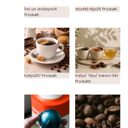
Īrisi un dražejas
14
Izturētā tēja
25 Produkti
Produkti
Kafija
257 Produkti
Kafija/ Tēja/ Kakao
1 561
Produkts