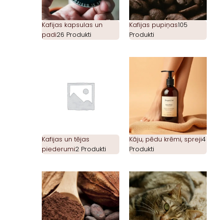
Kafijas kapsulas un
Kafijas pupiņas
105
padi
26 Produkti
Produkti
Kafijas un tējas
Kāju, pēdu krēmi, spreji
4
piederumi
2 Produkti
Produkti