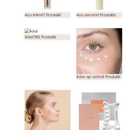
Acu krēmi
7 Produkti
Acu serumi
1 Produkts
Ādai
785 Produkti
Ādai ap acīm
9 Produkti