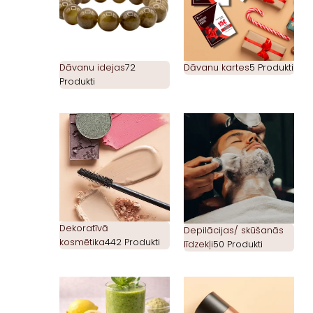
Dāvanu idejas
72
Dāvanu kartes
5 Produkti
Produkti
Dekoratīvā
Depilācijas/ skūšanās
kosmētika
442 Produkti
līdzekļi
50 Produkti