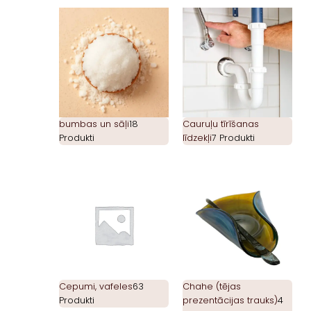
bumbas un sāļi
18
Cauruļu tīrīšanas
Produkti
līdzekļi
7 Produkti
Cepumi, vafeles
63
Chahe (tējas
Produkti
prezentācijas trauks)
4