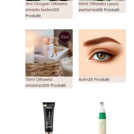
3ml Chogan Olfazeta
50ml Olfazeta Luxury
smaržu testeri
120
perfumes
68 Produkti
Produkti
70ml Olfazeta
Acīm
26 Produkti
smaržas
300 Produkti