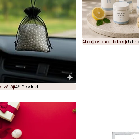
Atkaļķošanas līdzekļi
15 Pr
izētāji
48 Produkti