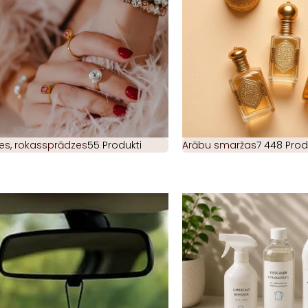
es, rokassprādzes
55 Produkti
Arābu smaržas
7 448 Prod