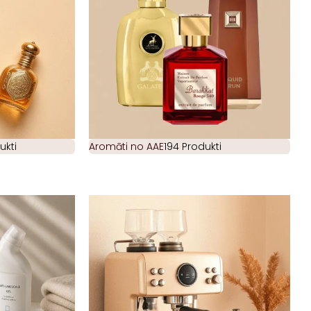
ukti
Aromāti no AAE
194 Produkti