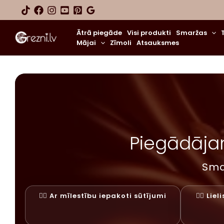
Skip
to
content
Ātrā piegāde
Visi produkti
Smaržas
Mājai
Zīmoli
Atsauksmes
Piegādājam
Sma
✓⃝ Ar mīlestību iepakoti sūtījumi
✓⃝ Lie