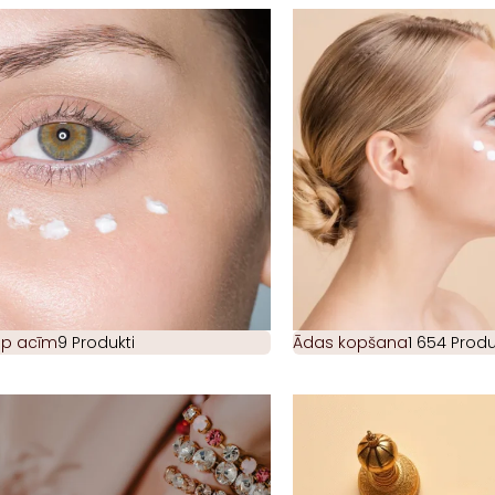
ap acīm
9 Produkti
Ādas kopšana
1 654 Produ