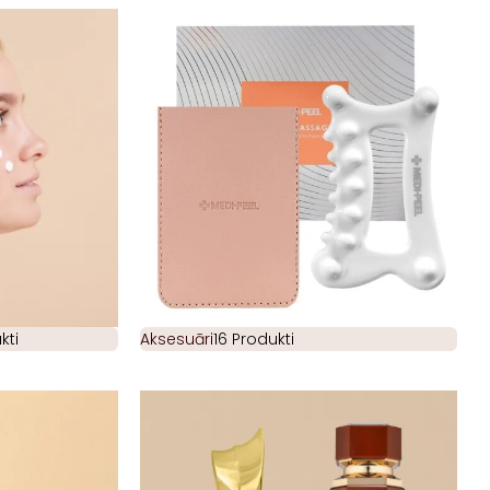
kti
Aksesuāri
16 Produkti