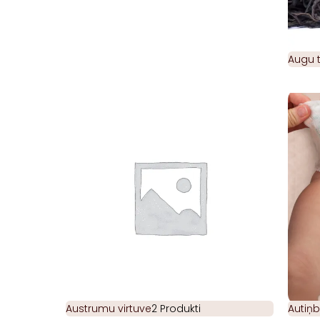
Augu t
Austrumu virtuve
2 Produkti
Autiņb