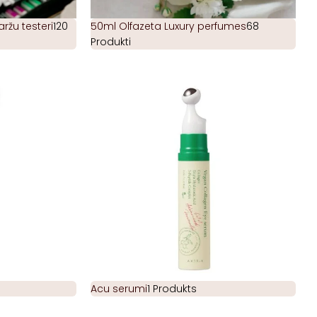
žu testeri
120
50ml Olfazeta Luxury perfumes
68
Produkti
Acu serumi
1 Produkts