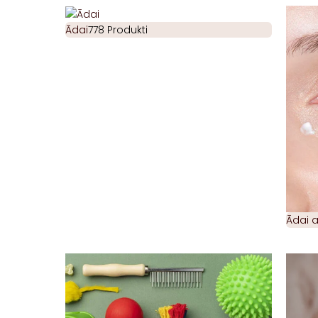
Ādai
778 Produkti
Ādai 