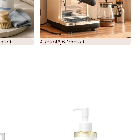
odukti
Atkaļķotāji
6 Produkti