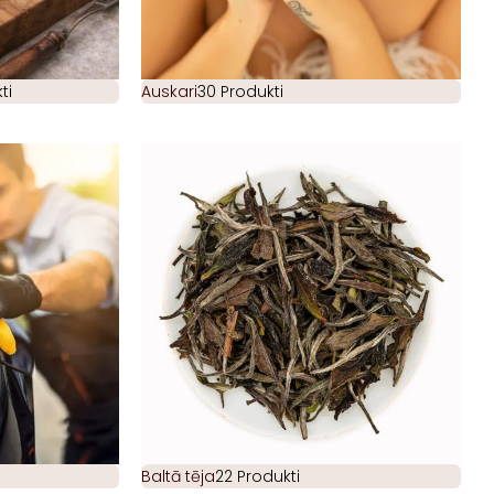
ti
Auskari
30 Produkti
Baltā tēja
22 Produkti