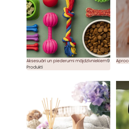
Aksesuāri un piederumi mājdzīvniekiem
9
Aproc
Produkti