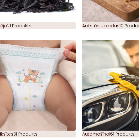
ēja
21 Produkts
Aukstās uzkodas
10 Produk
iksītes
31 Produkts
Automašīnai
61 Produkts