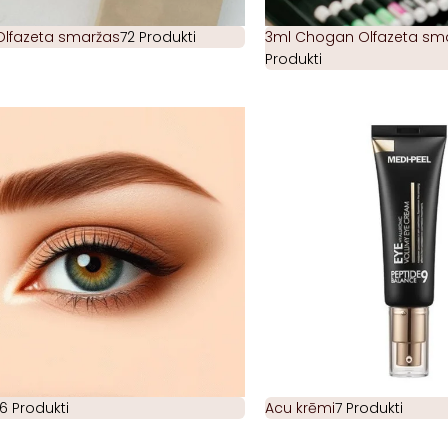
Olfazeta smaržas
72 Produkti
3ml Chogan Olfazeta smar
Produkti
6 Produkti
Acu krēmi
7 Produkti