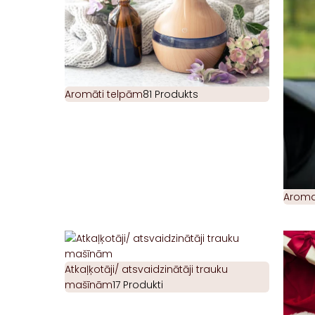
Aromāti telpām
81 Produkts
Aromat
Atkaļķotāji/ atsvaidzinātāji trauku
mašīnām
17 Produkti