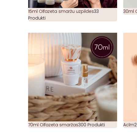
15ml Olfazeta smaržu uzpildes
33
30ml 
Produkti
70ml Olfazeta smaržas
300 Produkti
Acīm
2