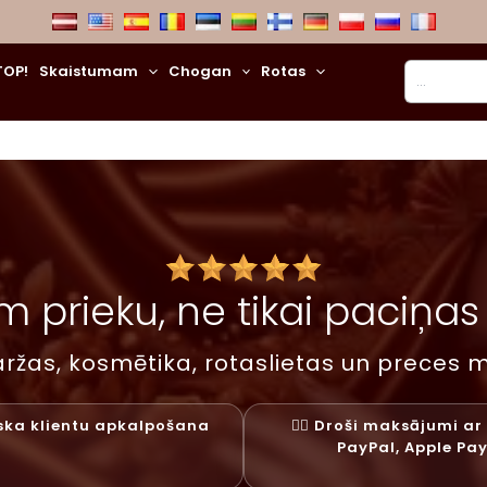
Meklēt
TOP!
Skaistumam
Chogan
Rotas
 prieku, ne tikai paciņas –
ržas, kosmētika, rotaslietas un preces m
liska klientu apkalpošana
✓⃝ Droši maksājumi ar 
PayPal, Apple Pa