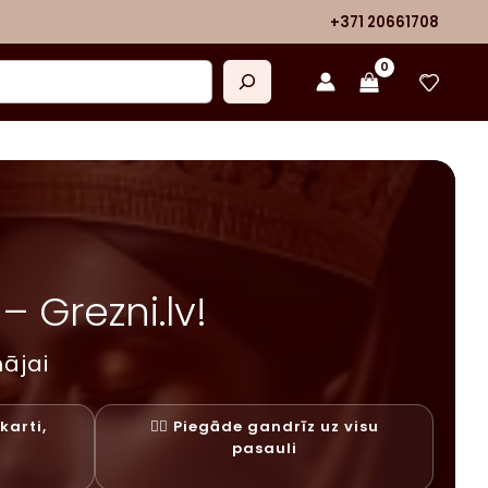
+371 20661708
 Grezni.lv!
ājai
karti,
✓⃝ Piegāde gandrīz uz visu
y
pasauli