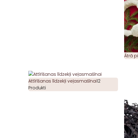
Ātrā 
Attīrīšanas līdzekļi veļasmašīnai
12
Produkti