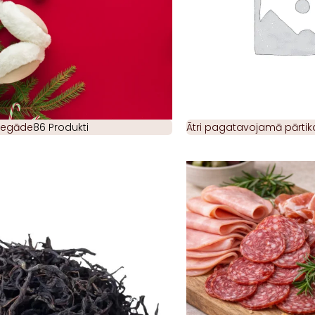
piegāde
86 Produkti
Ātri pagatavojamā pārtik