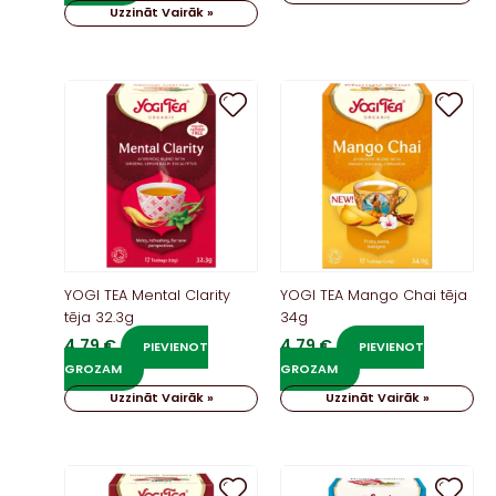
Uzzināt Vairāk »
YOGI TEA Mental Clarity
YOGI TEA Mango Chai tēja
tēja 32.3g
34g
4,79
€
4,79
€
PIEVIENOT
PIEVIENOT
GROZAM
GROZAM
Uzzināt Vairāk »
Uzzināt Vairāk »