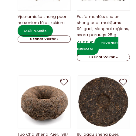
Vjetnamiešu sheng puer
Pusfermentēts shu un
no seniem tējas kokiem
sheng puer maisījums
90. gadi, Menghai reģions,
LASĪT VAIRĀK
svara paraugs 25 g
Uzzināt Vairāk »
41,00
€
PIEVIENOT
GROZAM
Uzzināt Vairāk »
Tuo Cha Sheng Puer, 1997
90. gadu sheng puer,