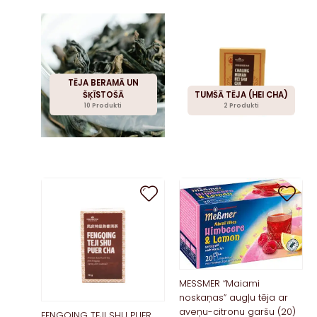
TĒJA BERAMĀ UN
ŠĶĪSTOŠĀ
TUMŠĀ TĒJA (HEI CHA)
10 Produkti
2 Produkti
MESSMER “Maiami
noskaņas” augļu tēja ar
aveņu-citronu garšu (20)
FENGQING TEJI SHU PUER