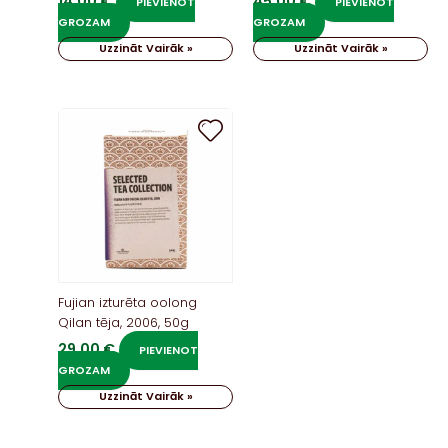
14,00
€
45,00
€
PIEVIENOT
PIEVIENOT
GROZAM
GROZAM
Uzzināt Vairāk »
Uzzināt Vairāk »
Fujian izturēta oolong
Qilan tēja, 2006, 50g
29,00
€
PIEVIENOT
GROZAM
Uzzināt Vairāk »