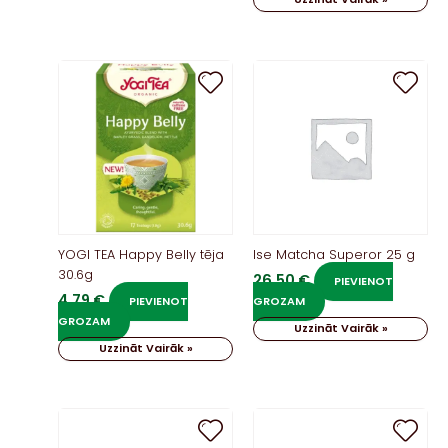
YOGI TEA Happy Belly tēja
Ise Matcha Superor 25 g
30.6g
26,50
€
PIEVIENOT
4,79
€
PIEVIENOT
GROZAM
GROZAM
Uzzināt Vairāk »
Uzzināt Vairāk »