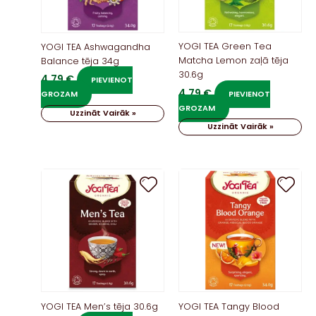
YOGI TEA Green Tea
YOGI TEA Ashwagandha
Matcha Lemon zaļā tēja
Balance tēja 34g
30.6g
4,79
€
PIEVIENOT
4,79
€
PIEVIENOT
GROZAM
GROZAM
Uzzināt Vairāk »
Uzzināt Vairāk »
YOGI TEA Men’s tēja 30.6g
YOGI TEA Tangy Blood