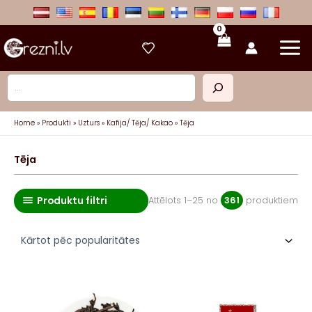
Skip
to
content
Meklēt
Home
Produkti
Uzturs
Kafija/ Tēja/ Kakao
Tēja
Tēja
Produktu filtri
So
Attēlots 1–25 no
361
produktiem
by
pop