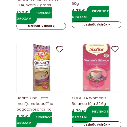
50g
CHA, svars 7 grami
4,28
€
PIEVIENOT
1,30
€
PIEVIENOT
GROZAM
GROZAM
Uzzināt Vairāk »
Uzzināt Vairāk »
Hearts Chai Latte
YOGI TEA Woman’s
maisījums kapučīno
Balance tēja 30.6g
pagatavošanai 1kg
4,79
€
PIEVIENOT
8,21
€
PIEVIENOT
GROZAM
GROZAM
Uzzināt Vairāk »