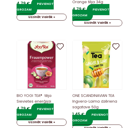
Orange tēja 34g
4,79
€
PIEVIENOT
4,79
€
GROZAM
PIEVIENOT
GROZAM
Uzzināt Vairāk »
Uzzināt Vairāk »
BIO YOGI TEA® tēja
ONE SCANDINAVIAN TEA
Sievietes enerģijai
Ingvera-Laima dzēriena
sagatave 50g
4,79
€
PIEVIENOT
1,45
€
GROZAM
PIEVIENOT
GROZAM
Uzzināt Vairāk »
Uzzināt Vairāk »