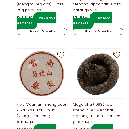
(Menghai reģions), Svars
Menghai apgabals, svara
25g paraugs
paraugs 25g
19,00
€
14,00
€
PIEVIENOT
PIEVIENOT
GROZAM
GROZAM
Uzzināt Vairāk »
Uzzināt Vairāk »
Yiwu Mountain Sheng puer
Mogu cha (1998) raw
kūka “Yiwu Tou Chun”
sheng puer, Menghai
(2009), svars 25 g
reģions, Yunnan, svars 25
paraugs
g paraugs