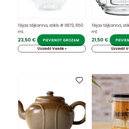
Tējas tējkanna, stikls # 11873, 650
Tējas tējkanna, sti
ml.
ml.
23,50
€
21,50
€
PIEVIENOT GROZAM
PIEVI
Uzzināt Vairāk »
Uzzināt V