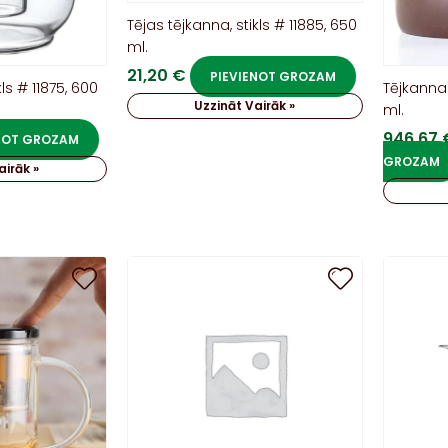
Tējas tējkanna, stikls # 11885, 650
ml.
21,20
€
PIEVIENOT GROZAM
kls # 11875, 600
Tējkanna
Uzzināt Vairāk »
ml.
946,67
ENOT GROZAM
GROZAM
airāk »