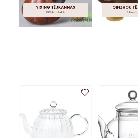
YIXING TĒJKANNAS
QINZHOU T
103 Produkti
4 Produ