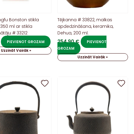
gfu Bonston stikla
Tējkanna # 33822, malkas
350 ml ar stikla
apdedzināšana, keramika,
ātāju # 33212
Dehua, 200 ml.
254,90
€
PIEVIENOT GROZAM
PIEVIENOT
GROZAM
Uzzināt Vairāk »
Uzzināt Vairāk »