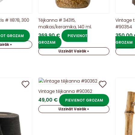
kls # 11878, 300
Tējkanna # 34315,
Vintage 
malkas/keramika, 140 ml.
#90354
369,90
€
350,00
ENOT GROZAM
PIEVIENOT
GROZAM
GROZAM
airāk »
Uzzināt Vairāk »
Vintage tējkanna #90362
49,00
€
PIEVIENOT GROZAM
Uzzināt Vairāk »