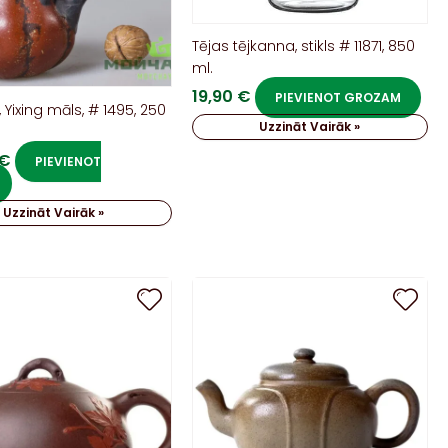
Tējas tējkanna, stikls # 11871, 850
ml.
19,90
€
PIEVIENOT GROZAM
 Yixing māls, # 1495, 250
Uzzināt Vairāk »
€
PIEVIENOT
Uzzināt Vairāk »