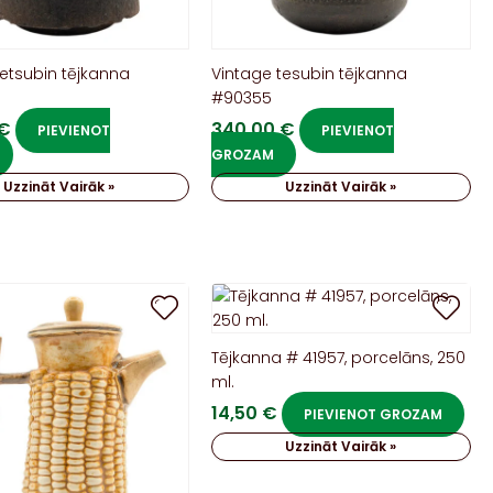
tetsubin tējkanna
Vintage tesubin tējkanna
#90355
€
340,00
€
PIEVIENOT
PIEVIENOT
GROZAM
Uzzināt Vairāk »
Uzzināt Vairāk »
Tējkanna # 41957, porcelāns, 250
ml.
14,50
€
PIEVIENOT GROZAM
Uzzināt Vairāk »