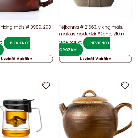
 Yixing māls # 3989, 290
Tējkanna # 21663, yixing māls,
malkas apdedzināšana, 210 ml.
€
205,34
€
PIEVIENOT
PIEVIENOT
GROZAM
Uzzināt Vairāk »
Uzzināt Vairāk »