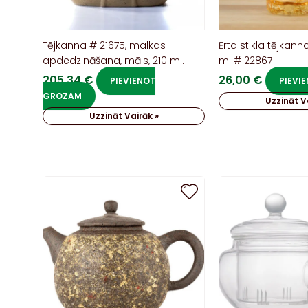
Tējkanna # 21675, malkas
Ērta stikla tējkanna
apdedzināšana, māls, 210 ml.
ml # 22867
205,34
€
26,00
€
PIEVIENOT
PIEVI
GROZAM
Uzzināt V
Uzzināt Vairāk »