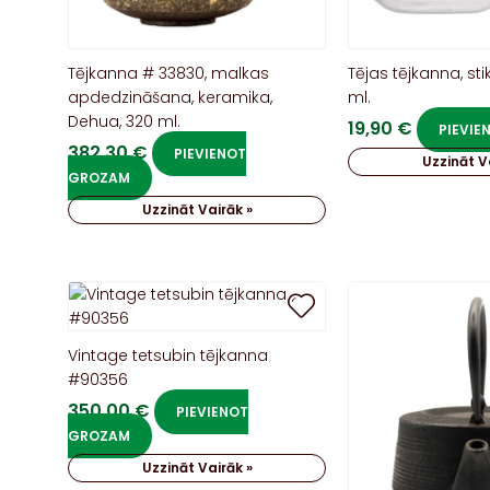
Tējkanna # 33830, malkas
Tējas tējkanna, sti
apdedzināšana, keramika,
ml.
Dehua, 320 ml.
19,90
€
PIEVI
382,30
€
PIEVIENOT
Uzzināt V
GROZAM
Uzzināt Vairāk »
Vintage tetsubin tējkanna
#90356
350,00
€
PIEVIENOT
GROZAM
Uzzināt Vairāk »