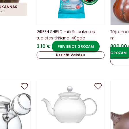
ĒJKANNAS
kti
GREEN SHIELD mitrās salvetes
Tējkanna,
tualetes tīrīšanai 40gab
ml.
3,10
€
800,00
PIEVIENOT GROZAM
GROZAM
Uzzināt Vairāk »