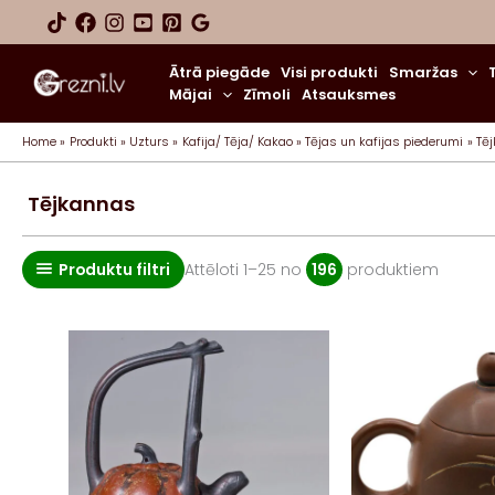
Skip
to
content
Ātrā piegāde
Visi produkti
Smaržas
Mājai
Zīmoli
Atsauksmes
Home
Produkti
Uzturs
Kafija/ Tēja/ Kakao
Tējas un kafijas piederumi
Tē
Tējkannas
Sorted
Produktu filtri
Attēloti 1–25 no
196
produktiem
by
popular