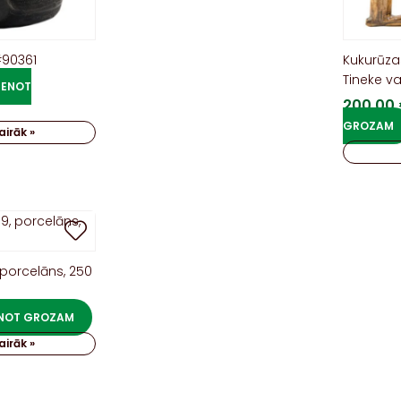
#90361
Kukurūza
Tineke va
IENOT
200,00
GROZAM
airāk »
 porcelāns, 250
ENOT GROZAM
airāk »