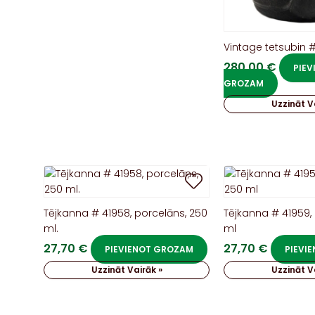
Vintage tetsubin 
280,00
€
PIEV
GROZAM
Uzzināt V
Tējkanna # 41958, porcelāns, 250
Tējkanna # 41959,
ml.
ml
27,70
€
27,70
€
PIEVIENOT GROZAM
PIEVI
Uzzināt Vairāk »
Uzzināt V