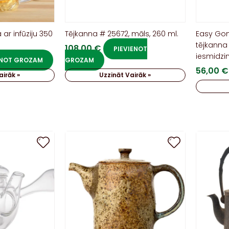
 ar infūziju 350
Tējkanna # 25672, māls, 260 ml.
Easy Gon
tējkanna 
108,00
€
PIEVIENOT
iesmidzin
ENOT GROZAM
GROZAM
56,00
€
airāk »
Uzzināt Vairāk »