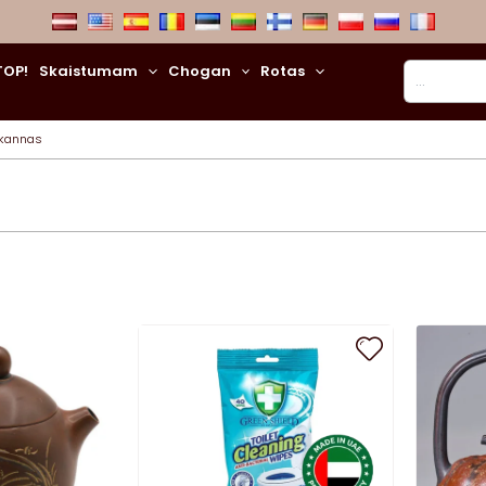
Meklēt
TOP!
Skaistumam
Chogan
Rotas
jkannas
ity