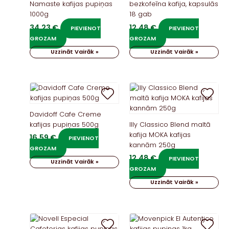
Namaste kafijas pupiņas
bezkofeīna kafija, kapsulās
1000g
18 gab
34,23
€
12,48
€
PIEVIENOT
PIEVIENOT
GROZAM
GROZAM
Uzzināt Vairāk »
Uzzināt Vairāk »
Davidoff Cafe Creme
kafijas pupiņas 500g
Illy Classico Blend maltā
kafija MOKA kafijas
16,59
€
PIEVIENOT
kannām 250g
GROZAM
12,48
€
PIEVIENOT
Uzzināt Vairāk »
GROZAM
Uzzināt Vairāk »