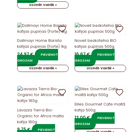
Uzzināt Vairāk »
Dallmayr Home Barista
Novell bezkofeīna BIO
kafijas pupiņas (Forte) 1kg
kafijas pupiņas 500g
24,97
€
16,67
€
PIEVIENOT
PIEVIENOT
GROZAM
GROZAM
Uzzināt Vairāk »
Uzzināt Vairāk »
Eilles Gourmet Cafe maltā
Lavazza Tierra Bio-
kafija 500g
Organic for Africa malta
13,00
€
PIEVIENOT
kafija 180g
GROZAM
9,75
€
PIEVIENOT
Uzzināt Vairāk »