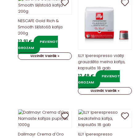
NESCAFE Gold Rich &
Smooth šķīstošā kafija
200g
12,91
€
PIEVIENOT
GROZAM
ILLY Iperespresso vidēji
Uzzināt Vairāk »
grauzdēta melna kafija,
kapsulās 18 gab.
12,48
€
PIEVIENOT
GROZAM
Uzzināt Vairāk »
Dallmayr Crema d’Oro
ILLY Iperespresso