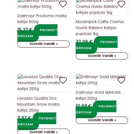
Dallmayr Prodomo malta
kafija 500g
Movenpick Caffe Crema
Gusto Italiano kafijas
15,22
€
PIEVIENOT
pupiņas 1kg
GROZAM
32,06
€
PIEVIENOT
Uzzināt Vairāk »
GROZAM
Uzzināt Vairāk »
Dallmayr Gold šķīstošā
Lavazza Qualita Oro
kafija 200g
Mountain Grow malta
10,69
€
PIEVIENOT
kafija 250g
GROZAM
11,97
€
PIEVIENOT
Uzzināt Vairāk »
GROZAM
Uzzināt Vairāk »