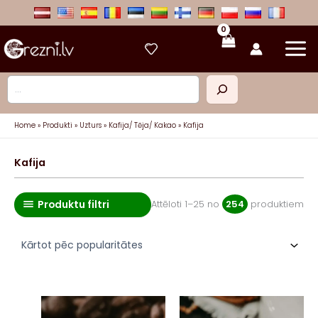
Skip
to
content
Meklēt
Home
Produkti
Uzturs
Kafija/ Tēja/ Kakao
Kafija
Kafija
Produktu filtri
So
Attēloti 1–25 no
254
produktiem
by
pop