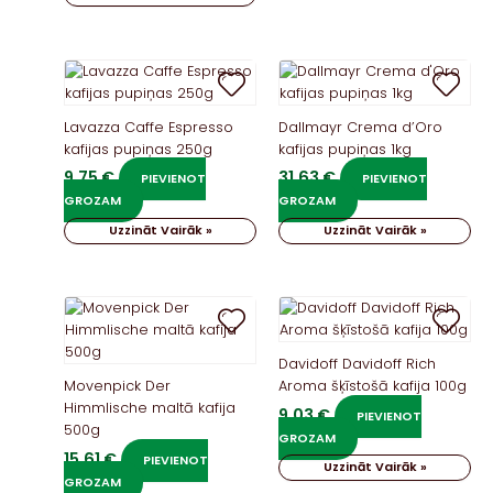
Lavazza Caffe Espresso
Dallmayr Crema d’Oro
kafijas pupiņas 250g
kafijas pupiņas 1kg
9,75
€
31,63
€
PIEVIENOT
PIEVIENOT
GROZAM
GROZAM
Uzzināt Vairāk »
Uzzināt Vairāk »
Davidoff Davidoff Rich
Movenpick Der
Aroma šķīstošā kafija 100g
Himmlische maltā kafija
9,03
€
PIEVIENOT
500g
GROZAM
15,61
€
PIEVIENOT
Uzzināt Vairāk »
GROZAM