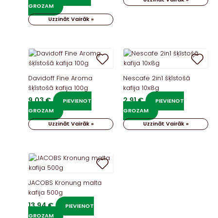
GROZAM
Uzzināt Vairāk »
Davidoff Fine Aroma
Nescafe 2in1 šķīstošā
šķīstošā kafija 100g
kafija 10x8g
9,03
€
2,91
€
PIEVIENOT
PIEVIENOT
GROZAM
GROZAM
Uzzināt Vairāk »
Uzzināt Vairāk »
JACOBS Kronung malta
kafija 500g
13,94
€
PIEVIENOT
GROZAM