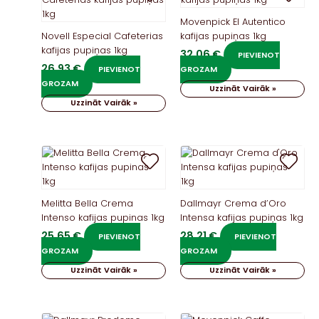
Movenpick El Autentico
Novell Especial Cafeterias
kafijas pupiņas 1kg
kafijas pupiņas 1kg
32,06
€
PIEVIENOT
26,93
€
PIEVIENOT
GROZAM
GROZAM
Uzzināt Vairāk »
Uzzināt Vairāk »
Melitta Bella Crema
Dallmayr Crema d’Oro
Intenso kafijas pupinas 1kg
Intensa kafijas pupiņas 1kg
25,65
€
28,21
€
PIEVIENOT
PIEVIENOT
GROZAM
GROZAM
Uzzināt Vairāk »
Uzzināt Vairāk »