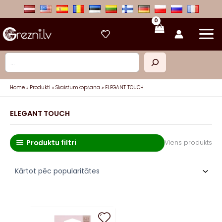
Skip
to
content
Meklēt
Home
Produkti
Skaistumkopšana
ELEGANT TOUCH
ELEGANT TOUCH
Produktu filtri
Viens produkts