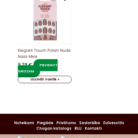
Elegant Touch Polish Nude
Nails Mink
9,29
€
PIEVIENOT
GROZAM
Uzzināt Vairāk »
Noteikumi
Piegāde
Privātums
Sadarbība
Dzīvesstils
Chogan katalogs
BUJ
Kontakti