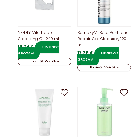
NEEDLY Mild Deep
SomeByMi Beta Panthenol
Cleansing Oil 240 ml
Repair Gel Cleanser, 120
ml
16,74
€
PIEVIENOT
17,36
€
GROZAM
PIEVIENOT
GROZAM
Uzzināt Vairāk »
Uzzināt Vairāk »