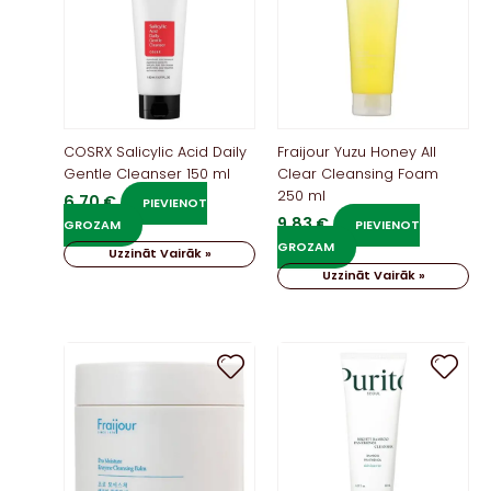
COSRX Salicylic Acid Daily
Fraijour Yuzu Honey All
Gentle Cleanser 150 ml
Clear Cleansing Foam
250 ml
6,70
€
PIEVIENOT
9,83
€
GROZAM
PIEVIENOT
GROZAM
Uzzināt Vairāk »
Uzzināt Vairāk »