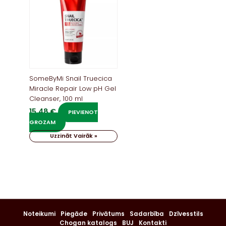
SomeByMi Snail Truecica
Miracle Repair Low pH Gel
Cleanser, 100 ml
15,48
€
PIEVIENOT
GROZAM
Uzzināt Vairāk »
Noteikumi
Piegāde
Privātums
Sadarbība
Dzīvesstils
Chogan katalogs
BUJ
Kontakti