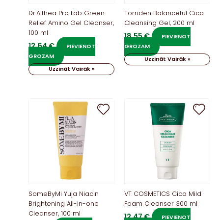
Dr.Althea Pro Lab Green
Torriden Balanceful Cica
Relief Amino Gel Cleanser,
Cleansing Gel, 200 ml
100 ml
18,55
€
PIEVIENOT
12,64
€
PIEVIENOT
GROZAM
GROZAM
Uzzināt Vairāk »
Uzzināt Vairāk »
SomeByMi Yuja Niacin
VT COSMETICS Cica Mild
Brightening All-in-one
Foam Cleanser 300 ml
Cleanser, 100 ml
12,47
€
PIEVIENOT