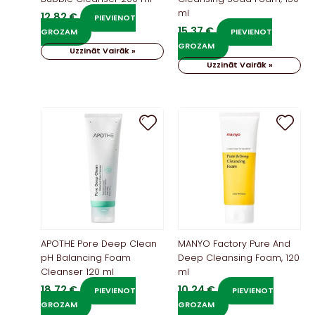
ml
12,82
€
PIEVIENOT
15,37
€
GROZAM
PIEVIENOT
GROZAM
Uzzināt Vairāk »
Uzzināt Vairāk »
APOTHE Pore Deep Clean
MANYO Factory Pure And
pH Balancing Foam
Deep Cleansing Foam, 120
Cleanser 120 ml
ml
18,72
€
10,24
€
PIEVIENOT
PIEVIENOT
GROZAM
GROZAM