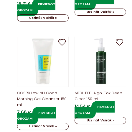
15,71
€
PIEVIENOT
GROZAM
GROZAM
Uzzināt Vairāk »
Uzzināt Vairāk »
COSRX Low pH Good
MEDI-PEEL Algo-Tox Deep
Morning Gel Cleanser 150
Clear 150 ml
ml
14,54
€
PIEVIENOT
7,68
€
PIEVIENOT
GROZAM
GROZAM
Uzzināt Vairāk »
Uzzināt Vairāk »