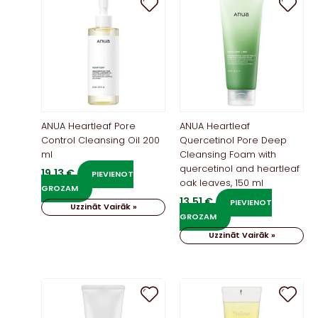
ANUA Heartleaf Pore
ANUA Heartleaf
Control Cleansing Oil 200
Quercetinol Pore Deep
ml
Cleansing Foam with
quercetinol and heartleaf
19,13
€
PIEVIENOT
oak leaves, 150 ml
GROZAM
13,51
€
PIEVIENOT
Uzzināt Vairāk »
GROZAM
Uzzināt Vairāk »