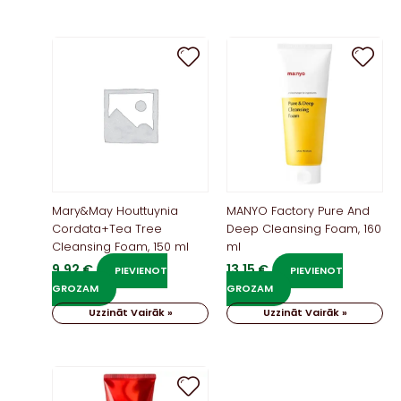
Mary&May Houttuynia
MANYO Factory Pure And
Cordata+Tea Tree
Deep Cleansing Foam, 160
Cleansing Foam, 150 ml
ml
9,92
€
13,15
€
PIEVIENOT
PIEVIENOT
GROZAM
GROZAM
Uzzināt Vairāk »
Uzzināt Vairāk »