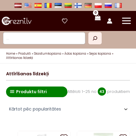
Skip
to
content
Meklēt
Home
Produkti
Skaistumkopšana
Ādas kopšana
Sejas kopšana
Attīrīšanas līdzekļi
Attīrīšanas līdzekļi
Produktu filtri
So
Attēloti 1–25 no
43
produktiem
by
pop