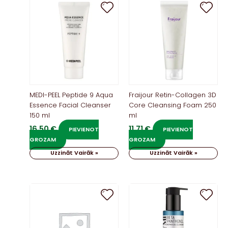
MEDI-PEEL Peptide 9 Aqua
Fraijour Retin-Collagen 3D
Essence Facial Cleanser
Core Cleansing Foam 250
150 ml
ml
16,50
€
11,71
€
PIEVIENOT
PIEVIENOT
GROZAM
GROZAM
Uzzināt Vairāk »
Uzzināt Vairāk »