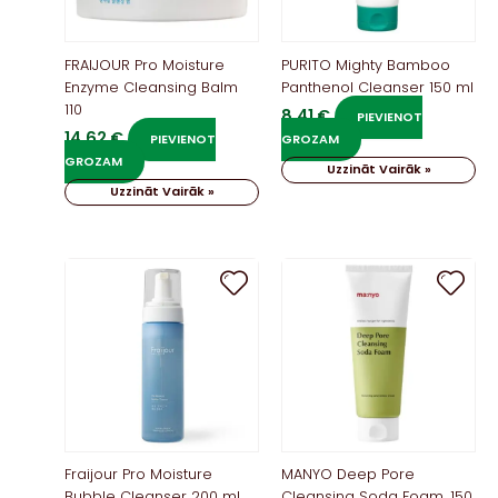
FRAIJOUR Pro Moisture
PURITO Mighty Bamboo
Enzyme Cleansing Balm
Panthenol Cleanser 150 ml
110
8,41
€
PIEVIENOT
14,62
€
PIEVIENOT
GROZAM
GROZAM
Uzzināt Vairāk »
Uzzināt Vairāk »
Fraijour Pro Moisture
MANYO Deep Pore
Bubble Cleanser 200 ml
Cleansing Soda Foam, 150