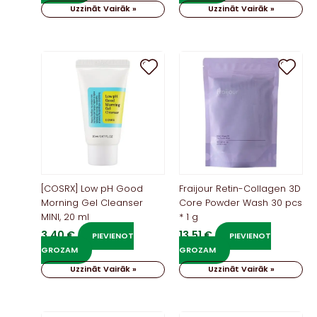
Uzzināt Vairāk »
Uzzināt Vairāk »
[COSRX] Low pH Good
Fraijour Retin-Collagen 3D
Morning Gel Cleanser
Core Powder Wash 30 pcs
MINI, 20 ml
* 1 g
3,40
€
13,51
€
PIEVIENOT
PIEVIENOT
GROZAM
GROZAM
Uzzināt Vairāk »
Uzzināt Vairāk »