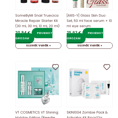
SomeByMi Snail Truecica
[AXIS-Y] Glass Skin Duo
Miracle Repair Starter Kit
Set, 50 ml face serum + 10
(30 ml, 30 ml, 10 ml, 20 ml)
ml eye serum
20,84
€
25,63
€
PIEVIENOT
PIEVIENOT
GROZAM
GROZAM
Uzzināt Vairāk »
Uzzināt Vairāk »
VT COSMETICS VT Shining
SKIN1004 Zombie Pack &
Holiday Edition (Reedle
Activator Kit 8pcs*2g