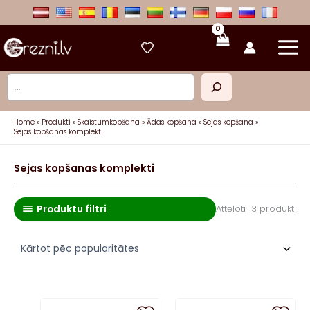
Skip
to
content
Meklēt
Home
Produkti
Skaistumkopšana
Ādas kopšana
Sejas kopšana
Sejas kopšanas komplekti
Sejas kopšanas komplekti
Produktu filtri
So
Attēloti 13 produkti
by
pop