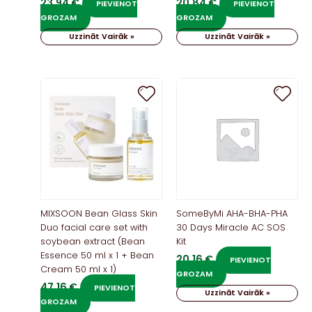
23,94
€
20,84
€
PIEVIENOT
PIEVIENOT
GROZAM
GROZAM
Uzzināt Vairāk »
Uzzināt Vairāk »
MIXSOON Bean Glass Skin
SomeByMi AHA-BHA-PHA
Duo facial care set with
30 Days Miracle AC SOS
soybean extract (Bean
Kit
Essence 50 ml x 1 + Bean
20,16
€
PIEVIENOT
Cream 50 ml x 1)
GROZAM
47,16
€
PIEVIENOT
Uzzināt Vairāk »
GROZAM