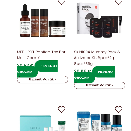
MEDI-PEEL Peptide Tox Bor
SKIN1004 Mummy Pack &
Multi Care Kit
Activator Kit, 8pcs*2g
8pcs*35g
30,52
€
PIEVIENOT
20,86
€
GROZAM
PIEVIENOT
GROZAM
Uzzināt Vairāk »
Uzzināt Vairāk »