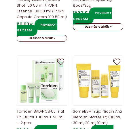
Shot 100 50 ml / PDRN
8pcs*35g
Essence 100 30 ml / PDRN
19,82
€
PIEVIENOT
Capsule Cream 100 50 ml)
GROZAM
80,03
€
PIEVIENOT
Uzzināt Vairāk »
GROZAM
Uzzināt Vairāk »
Torriden BALANCEFUL Trial
SomeByMi Yuja Niacin Anti
Kit , 30 ml + 10 ml + 20 ml
Blemish Starter Kit, (30 ml,
+ 2 pcs
30 ml, 20 ml, 10 ml)