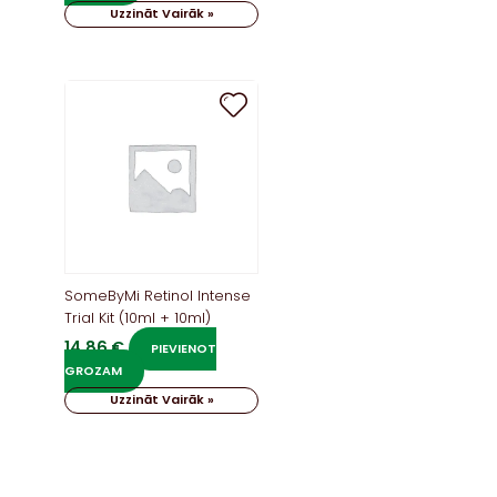
Uzzināt Vairāk »
SomeByMi Retinol Intense
Trial Kit (10ml + 10ml)
14,86
€
PIEVIENOT
GROZAM
Uzzināt Vairāk »