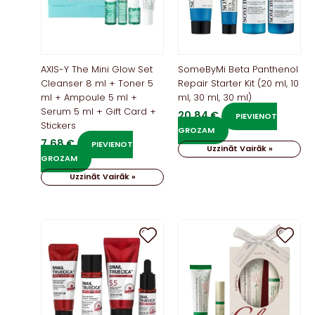
AXIS-Y The Mini Glow Set
SomeByMi Beta Panthenol
Cleanser 8 ml + Toner 5
Repair Starter Kit (20 ml, 10
ml + Ampoule 5 ml +
ml, 30 ml, 30 ml)
Serum 5 ml + Gift Card +
20,84
€
PIEVIENOT
Stickers
GROZAM
7,68
€
PIEVIENOT
Uzzināt Vairāk »
GROZAM
Uzzināt Vairāk »