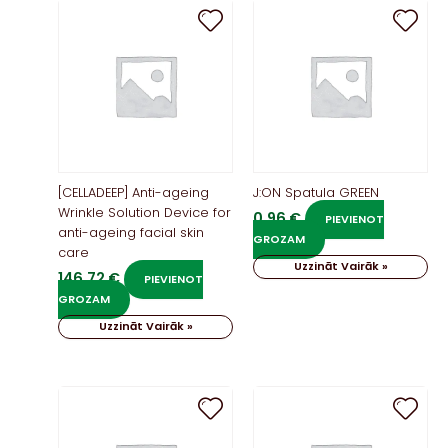
[CELLADEEP] Anti-ageing
J:ON Spatula GREEN
Wrinkle Solution Device for
0,96
€
PIEVIENOT
anti-ageing facial skin
GROZAM
care
Uzzināt Vairāk »
146,72
€
PIEVIENOT
GROZAM
Uzzināt Vairāk »