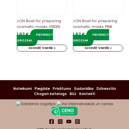
J:ON Bowl for preparing
J:ON Bowl for preparing
cosmetic masks GREEN
cosmetic masks PINK
1,62
€
1,62
€
PIEVIENOT
PIEVIENOT
GROZAM
GROZAM
Uzzināt Vairāk »
Uzzināt Vairāk »
Noteikumi
Piegāde
Privātums
Sadarbība
Dzīvesstils
Chogan katalogs
BUJ
Kontakti