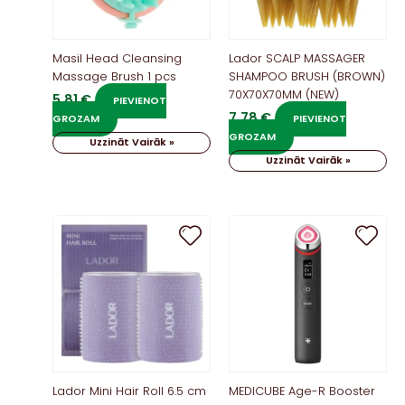
Masil Head Cleansing
Lador SCALP MASSAGER
Massage Brush 1 pcs
SHAMPOO BRUSH (BROWN)
70X70X70MM (NEW)
5,81
€
PIEVIENOT
7,78
€
GROZAM
PIEVIENOT
GROZAM
Uzzināt Vairāk »
Uzzināt Vairāk »
Lador Mini Hair Roll 6.5 cm
MEDICUBE Age-R Booster