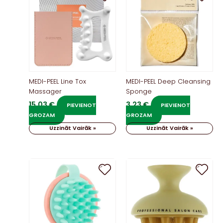
MEDI-PEEL Line Tox
MEDI-PEEL Deep Cleansing
Massager
Sponge
15,03
€
3,23
€
PIEVIENOT
PIEVIENOT
GROZAM
GROZAM
Uzzināt Vairāk »
Uzzināt Vairāk »