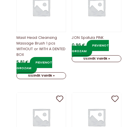
Masil Head Cleansing
J:ON Spatula PINK
Massage Brush 1 pcs
0,96
€
PIEVIENOT
WITHOUT or WITH A DENTED
GROZAM
BOX
Uzzināt Vairāk »
5,81
€
PIEVIENOT
GROZAM
Uzzināt Vairāk »