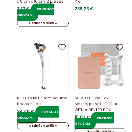
x 5 cm x 10 cm, 2 pieces
Pro
3,10
€
239,23
€
PIEVIENOT
GROZAM
Uzzināt Vairāk »
ROOTONIX Dr.Root Volume
MEDI-PEEL Line Tox
Booster 1 pc
Massager WITHOUT or
WITH A DENTED BOX
94,48
€
PIEVIENOT
15,03
€
GROZAM
PIEVIENOT
GROZAM
Uzzināt Vairāk »
Uzzināt Vairāk »