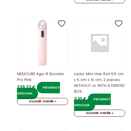
MEDICUBE Age-R Booster
Lador Mini Hair Roll 6.5 cm
Pro Pink
x 5 cm x 10 cm, 2 pieces
WITHOUT or WITH A DENTED
239,23
€
PIEVIENOT
BOX
GROZAM
3,10
€
PIEVIENOT
Uzzināt Vairāk »
GROZAM
Uzzināt Vairāk »