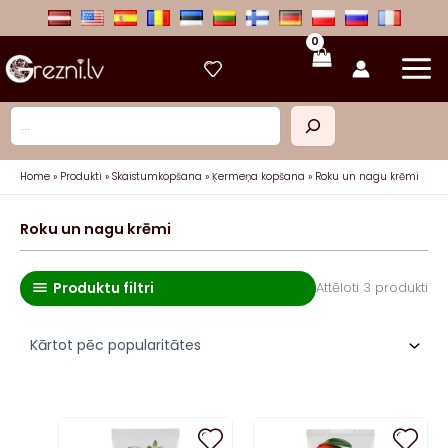
Skip
to
content
Meklēt
Home
Produkti
Skaistumkopšana
Ķermeņa kopšana
Roku un nagu krēmi
Roku un nagu krēmi
Produktu filtri
So
Attēloti 3 produkti
by
pop