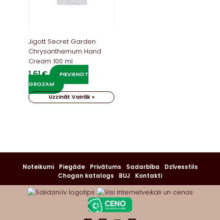
Jigott Secret Garden
Chrysanthemum Hand
Cream 100 ml
1,61
€
PIEVIENOT
GROZAM
Uzzināt Vairāk »
Noteikumi
Piegāde
Privātums
Sadarbība
Dzīvesstils
Chogan katalogs
BUJ
Kontakti