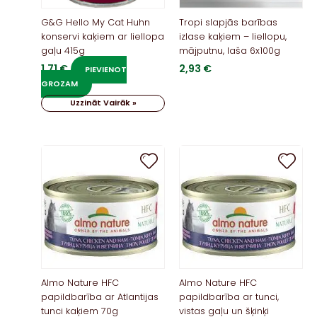
G&G Hello My Cat Huhn
Tropi slapjās barības
konservi kaķiem ar liellopa
izlase kaķiem – liellopu,
gaļu 415g
mājputnu, laša 6x100g
1,71
€
2,93
€
PIEVIENOT
GROZAM
Uzzināt Vairāk »
Almo Nature HFC
Almo Nature HFC
papildbarība ar Atlantijas
papildbarība ar tunci,
tunci kaķiem 70g
vistas gaļu un šķinķi