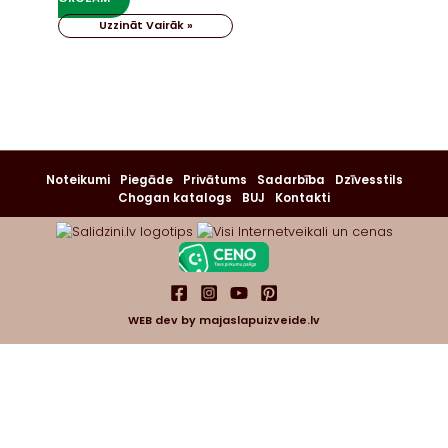
Uzzināt Vairāk »
Noteikumi
Piegāde
Privātums
Sadarbība
Dzīvesstils
Chogan katalogs
BUJ
Kontakti
WEB dev by
majaslapuizveide.lv