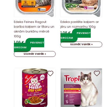
Edeka Feines Ragout
Edeka pastēte kaķiem ar
barība kaķiem ar tītaru un
jēru un rozmarīnu 100g
aknām burkānu mērcē
1,06
€
PIEVIENOT
100g
GROZAM
1,06
€
PIEVIENOT
Uzzināt Vairāk »
GROZAM
Uzzināt Vairāk »