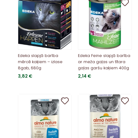
Edeka slapjā barība
Edeka Feine slapjā barība
mērcē kaķiem – izlase
ar meža gaļas un tītara
8gab, 680g
gaļas garšu kaķiem 400g
3,82
€
2,14
€