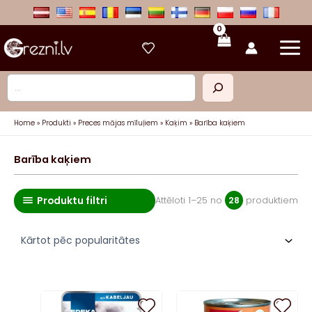
Skip
to
content
Meklēt
Home
Produkti
Preces mājas mīluļiem
Kaķim
Barība kaķiem
Barība kaķiem
Produktu filtri
So
Attēloti 1–25 no
28
produktiem
by
pop