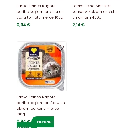
Edeka Feines Ragout
Edeka Feine Mahlzeit
barība kaķiem ar vistu un
konservi kaķiem ar vistu
tītaru tomātu mērcē 100g
un aknām 400g
0,94
€
2,14
€
Edeka Feines Ragout
barība kaķiem ar tītaru un
aknām burkānu mērcē
100g
0,94
€
PIEVIENOT
GROZAM