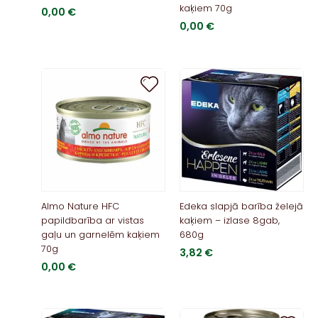
kaķiem 70g
0,00
€
0,00
€
Almo Nature HFC
Edeka slapjā barība želejā
papildbarība ar vistas
kaķiem – izlase 8gab,
gaļu un garnelēm kaķiem
680g
70g
3,82
€
0,00
€