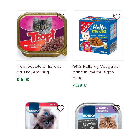
Tropi pastēte ar liellopu
G&G Hello My Cat gaļas
gaļu kaķiem 100g
gabaliņi mērcē 8 gab.
800g
0,51
€
4,38
€