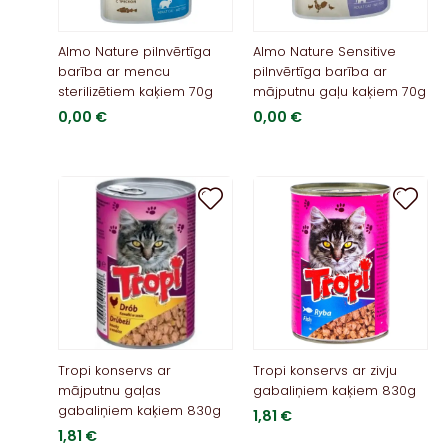
Almo Nature pilnvērtīga
Almo Nature Sensitive
barība ar mencu
pilnvērtīga barība ar
sterilizētiem kaķiem 70g
mājputnu gaļu kaķiem 70g
0,00
€
0,00
€
Tropi konservs ar
Tropi konservs ar zivju
mājputnu gaļas
gabaliņiem kaķiem 830g
gabaliņiem kaķiem 830g
1,81
€
1,81
€