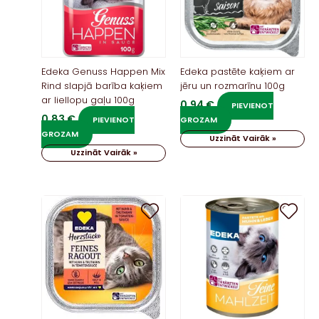
Edeka Genuss Happen Mix
Edeka pastēte kaķiem ar
Rind slapjā barība kaķiem
jēru un rozmarīnu 100g
ar liellopu gaļu 100g
0,94
€
PIEVIENOT
0,83
€
PIEVIENOT
GROZAM
GROZAM
Uzzināt Vairāk »
Uzzināt Vairāk »