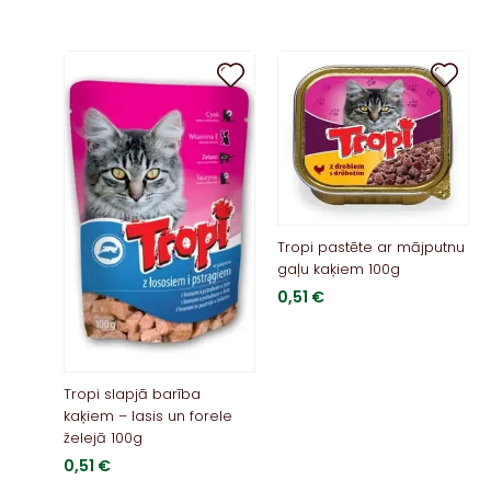
Tropi pastēte ar mājputnu
gaļu kaķiem 100g
0,51
€
Tropi slapjā barība
kaķiem – lasis un forele
želejā 100g
0,51
€