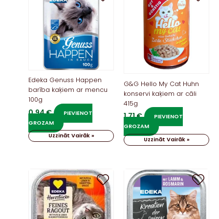
Edeka Genuss Happen
G&G Hello My Cat Huhn
barība kaķiem ar mencu
konservi kaķiem ar cāli
100g
415g
0,94
€
PIEVIENOT
1,71
€
PIEVIENOT
GROZAM
GROZAM
Uzzināt Vairāk »
Uzzināt Vairāk »