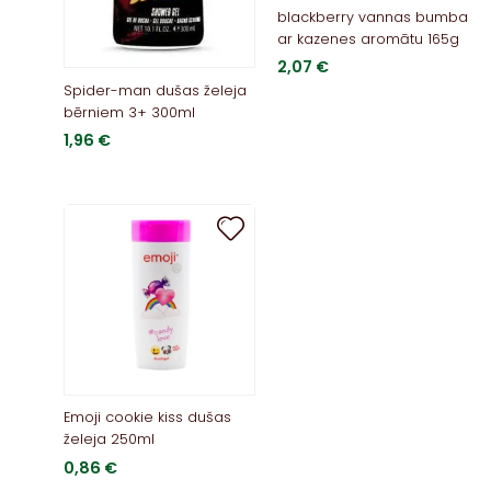
blackberry vannas bumba
ar kazenes aromātu 165g
2,07
€
Spider-man dušas želeja
bērniem 3+ 300ml
1,96
€
Emoji cookie kiss dušas
želeja 250ml
0,86
€