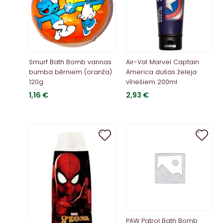
Smurf Bath Bomb vannas
Air-Val Marvel Captain
bumba bērniem (oranža)
America dušas želeja
120g
vīriešiem 200ml
1,16
€
2,93
€
PAW Patrol Bath Bomb