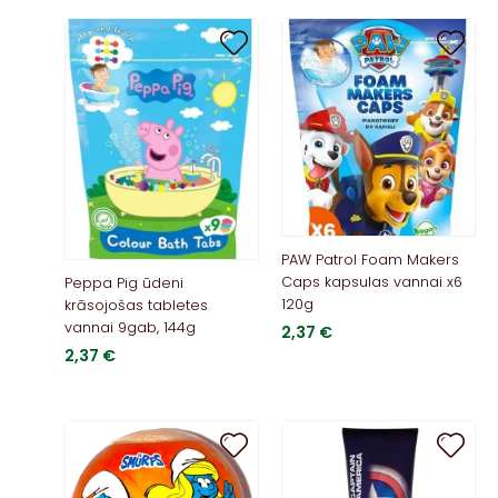
PAW Patrol Foam Makers
Caps kapsulas vannai x6
Peppa Pig ūdeni
120g
krāsojošas tabletes
vannai 9gab, 144g
2,37
€
2,37
€