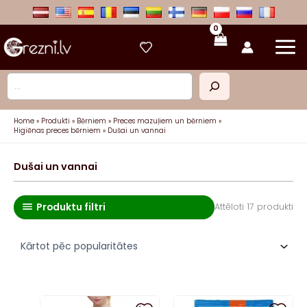
Skip
to
content
Meklēt
Home
Produkti
Bērniem
Preces mazuļiem un bērniem
Higiēnas preces bērniem
Dušai un vannai
Dušai un vannai
Produktu filtri
So
Attēloti 17 produkti
by
pop