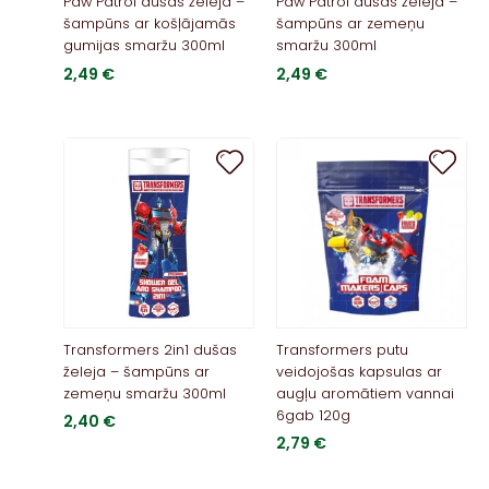
Paw Patrol dušas želeja –
Paw Patrol dušas želeja –
šampūns ar košļājamās
šampūns ar zemeņu
gumijas smaržu 300ml
smaržu 300ml
2,49
€
2,49
€
Transformers 2in1 dušas
Transformers putu
želeja – šampūns ar
veidojošas kapsulas ar
zemeņu smaržu 300ml
augļu aromātiem vannai
6gab 120g
2,40
€
2,79
€