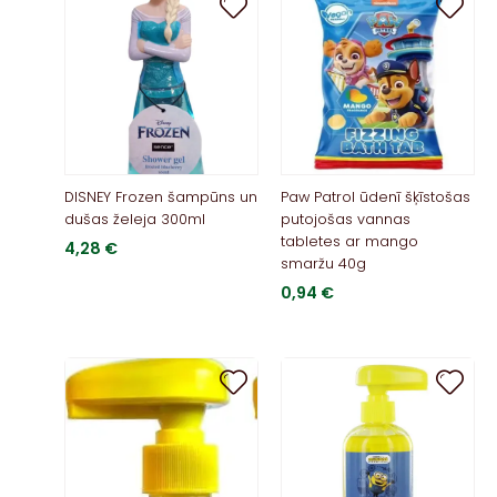
DISNEY Frozen šampūns un
Paw Patrol ūdenī šķīstošas
dušas želeja 300ml
putojošas vannas
tabletes ar mango
4,28
€
smaržu 40g
0,94
€