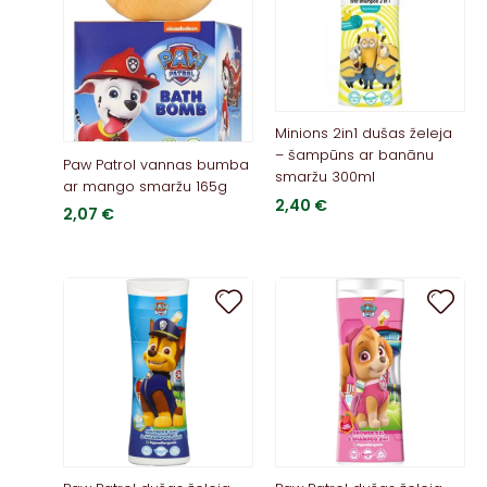
Minions 2in1 dušas želeja
– šampūns ar banānu
Paw Patrol vannas bumba
smaržu 300ml
ar mango smaržu 165g
2,40
€
2,07
€