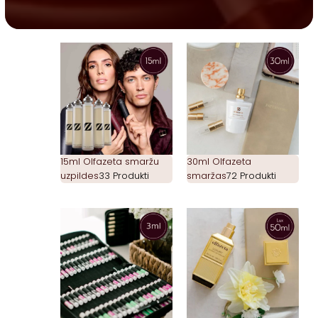
15ml Olfazeta smaržu
30ml Olfazeta
uzpildes
33 Produkti
smaržas
72 Produkti