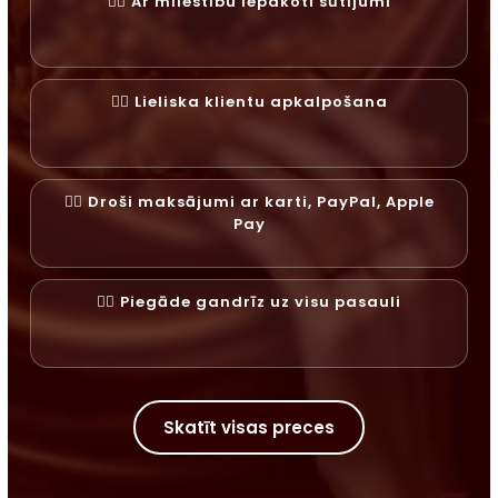
✓⃝ Ar mīlestību iepakoti sūtījumi
✓⃝ Lieliska klientu apkalpošana
✓⃝ Droši maksājumi ar karti, PayPal, Apple
Pay
✓⃝ Piegāde gandrīz uz visu pasauli
Skatīt visas preces