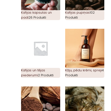
Kafijas kapsulas un
Kafijas pupiņas
102
padi
26 Produkti
Produkti
Kafijas un tējas
Kāju, pēdu krēmi, spreji
4
piederumi
2 Produkti
Produkti