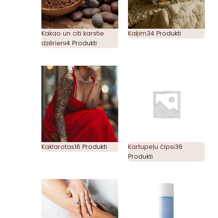
Kakao un citi karstie
Kaķim
34 Produkti
dzērieni
4 Produkti
Kaklarotas
16 Produkti
Kartupeļu čipsi
36
Produkti