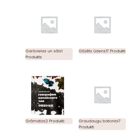
Garšvielas un sāls
1
Gāzēts ūdens
17 Produkti
Produkts
Grāmatas
2 Produkti
Graudaugu batoniņi
7
Produkti