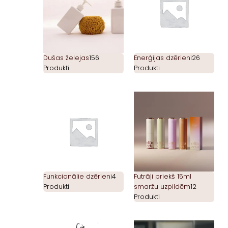
Dušas želejas
156
Enerģijas dzērieni
26
Produkti
Produkti
Funkcionālie dzērieni
4
Futrāļi priekš 15ml
Produkti
smaržu uzpildēm
12
Produkti