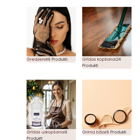
Gredzeni
49 Produkti
Grīdas kopšanai
24
Produkti
Grīdas uzkopšanai
9
Grima bāze
5 Produkti
Produkti