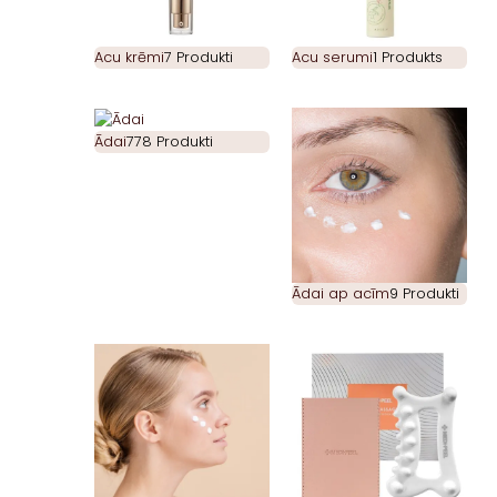
Acu krēmi
7 Produkti
Acu serumi
1 Produkts
Ādai
778 Produkti
Ādai ap acīm
9 Produkti