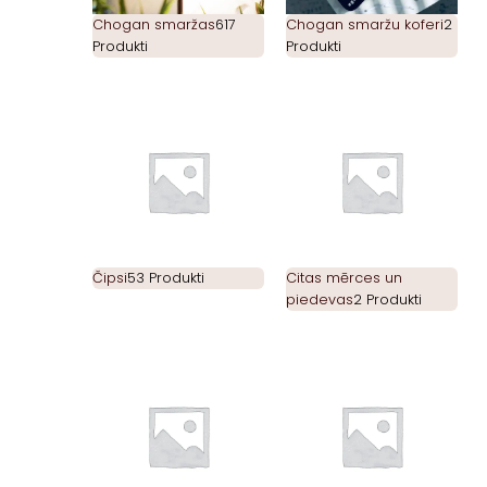
Chogan smaržas
617
Chogan smaržu koferi
2
Produkti
Produkti
Čipsi
53 Produkti
Citas mērces un
piedevas
2 Produkti