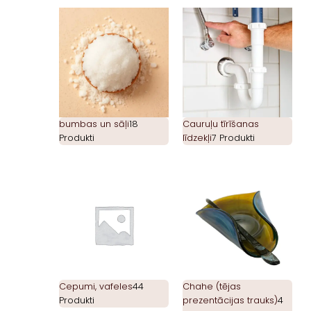
bumbas un sāļi
18
Cauruļu tīrīšanas
Produkti
līdzekļi
7 Produkti
Cepumi, vafeles
44
Chahe (tējas
Produkti
prezentācijas trauks)
4