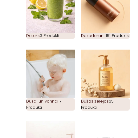
Detoks
3 Produkti
Dezodoranti
151 Produkts
Dušai un vannai
17
Dušas želejas
65
Produkti
Produkti