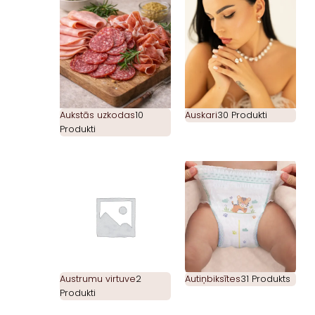
Aukstās uzkodas
10
Auskari
30 Produkti
Produkti
Austrumu virtuve
2
Autiņbiksītes
31 Produkts
Produkti