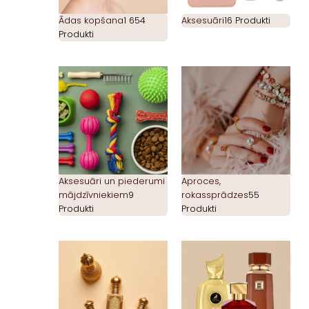
Ādas kopšana
1 654
Aksesuāri
16 Produkti
Produkti
Aksesuāri un piederumi
Aproces,
mājdzīvniekiem
9
rokassprādzes
55
Produkti
Produkti