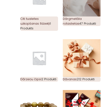
Citi tualetes
Dārgmetāla
uzkopšanas līdzekļi
1
rotaslietas
47 Produkti
Produkts
Dārzeņu čipsi
2 Produkti
Dāvanas
212 Produkti