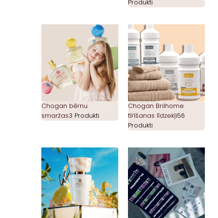
Produkti
Chogan bērnu
Chogan Brilhome
smaržas
3 Produkti
tīrīšanas līdzekļi
56
Produkti