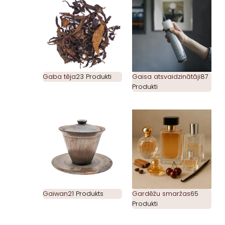
Gaba tēja
23 Produkti
Gaisa atsvaidzinātāji
87
Produkti
Gaiwan
21 Produkts
Gardēžu smaržas
65
Produkti