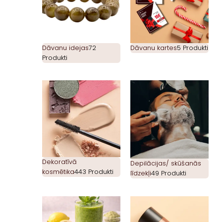
Dāvanu idejas
72
Dāvanu kartes
5 Produkti
Produkti
Dekoratīvā
Depilācijas/ skūšanās
kosmētika
443 Produkti
līdzekļi
49 Produkti