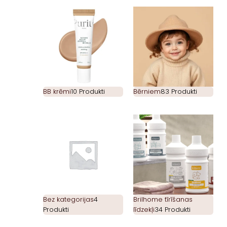
BB krēmi
10 Produkti
Bērniem
83 Produkti
Bez kategorijas
4
Brilhome tīrīšanas
Produkti
līdzekļi
34 Produkti