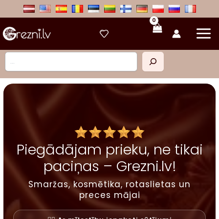
Skip
to
content
Meklēt
Piegādājam prieku, ne tikai
paciņas – Grezni.lv!
Smaržas, kosmētika, rotaslietas un
preces mājai