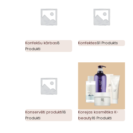
Konfekšu kārbas
8
Konfektes
91 Produkts
Produkti
Konservēti produkti
18
Korejas kosmētika K-
Produkti
beauty
16 Produkti