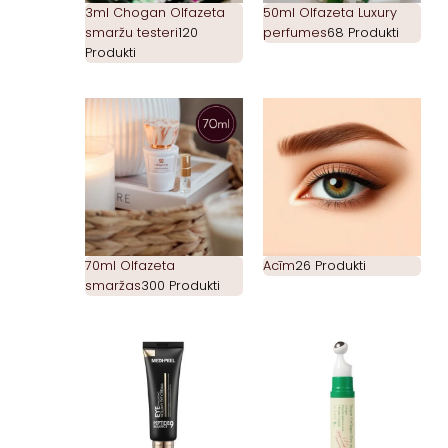
3ml Chogan Olfazeta
50ml Olfazeta Luxury
smaržu testeri
120
perfumes
68 Produkti
Produkti
70ml Olfazeta
Acīm
26 Produkti
smaržas
300 Produkti