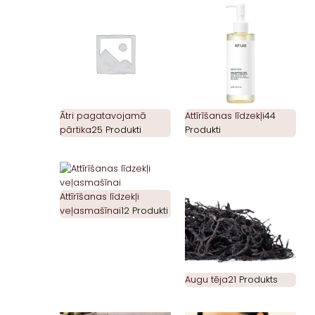
Ātri pagatavojamā
Attīrīšanas līdzekļi
44
pārtika
25 Produkti
Produkti
Attīrīšanas līdzekļi
veļasmašīnai
12 Produkti
Augu tēja
21 Produkts