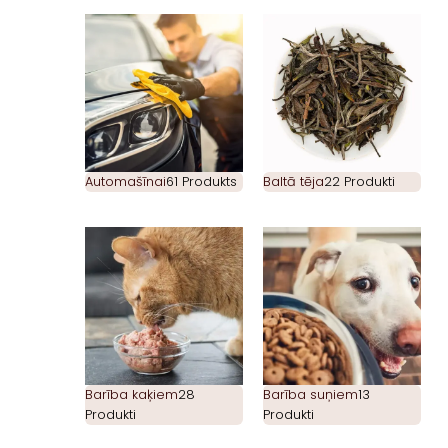
Automašīnai
61 Produkts
Baltā tēja
22 Produkti
Barība kaķiem
28
Barība suņiem
13
Produkti
Produkti