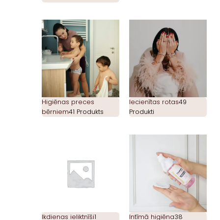
Higiēnas preces
Iecienītas rotas
49
bērniem
41 Produkts
Produkti
Ikdienas ieliktnīši
1
Intīmā higiēna
38