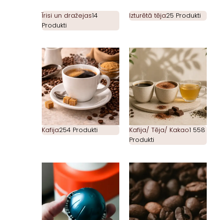
Īrisi un dražejas
14
Izturētā tēja
25 Produkti
Produkti
Kafija
254 Produkti
Kafija/ Tēja/ Kakao
1 558
Produkti