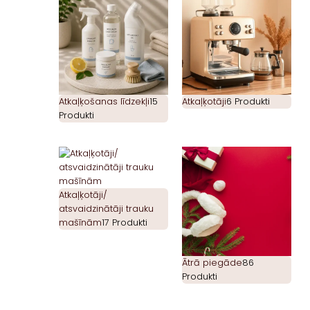
Atkaļķošanas līdzekļi
15
Atkaļķotāji
6 Produkti
Produkti
Atkaļķotāji/
atsvaidzinātāji trauku
mašīnām
17 Produkti
Ātrā piegāde
86
Produkti