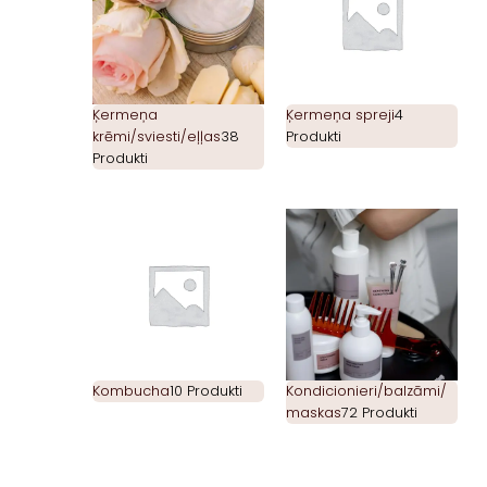
Ķermeņa
Ķermeņa spreji
4
krēmi/sviesti/eļļas
38
Produkti
Produkti
Kombucha
10 Produkti
Kondicionieri/balzāmi/
maskas
72 Produkti