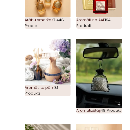
Arābu smaržas
7 448
Aromāti no AAE
194
Produkti
Produkti
Aromāti telpām
81
Produkts
Aromatizētāji
48 Produkti